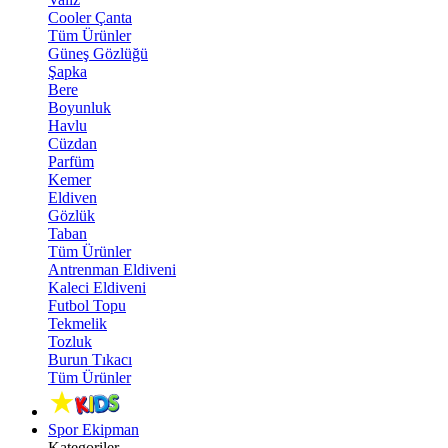
Cooler Çanta
Tüm Ürünler
Güneş Gözlüğü
Şapka
Bere
Boyunluk
Havlu
Cüzdan
Parfüm
Kemer
Eldiven
Gözlük
Taban
Tüm Ürünler
Antrenman Eldiveni
Kaleci Eldiveni
Futbol Topu
Tekmelik
Tozluk
Burun Tıkacı
Tüm Ürünler
Spor Ekipman
Kategoriler