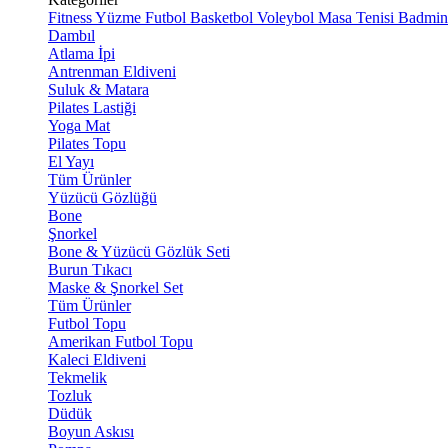
Fitness
Yüzme
Futbol
Basketbol
Voleybol
Masa Tenisi
Badmin
Dambıl
Atlama İpi
Antrenman Eldiveni
Suluk & Matara
Pilates Lastiği
Yoga Mat
Pilates Topu
El Yayı
Tüm Ürünler
Yüzücü Gözlüğü
Bone
Şnorkel
Bone & Yüzücü Gözlük Seti
Burun Tıkacı
Maske & Şnorkel Set
Tüm Ürünler
Futbol Topu
Amerikan Futbol Topu
Kaleci Eldiveni
Tekmelik
Tozluk
Düdük
Boyun Askısı