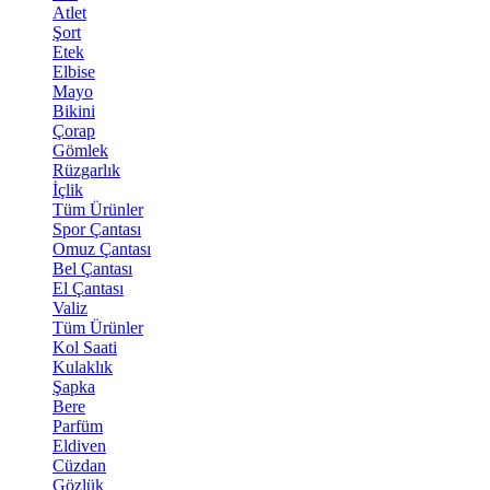
Atlet
Şort
Etek
Elbise
Mayo
Bikini
Çorap
Gömlek
Rüzgarlık
İçlik
Tüm Ürünler
Spor Çantası
Omuz Çantası
Bel Çantası
El Çantası
Valiz
Tüm Ürünler
Kol Saati
Kulaklık
Şapka
Bere
Parfüm
Eldiven
Cüzdan
Gözlük