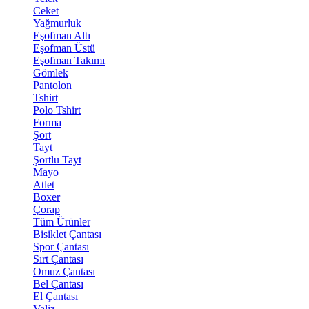
Ceket
Yağmurluk
Eşofman Altı
Eşofman Üstü
Eşofman Takımı
Gömlek
Pantolon
Tshirt
Polo Tshirt
Forma
Şort
Tayt
Şortlu Tayt
Mayo
Atlet
Boxer
Çorap
Tüm Ürünler
Bisiklet Çantası
Spor Çantası
Sırt Çantası
Omuz Çantası
Bel Çantası
El Çantası
Valiz