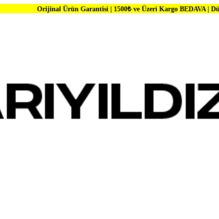
inal Ürün Garantisi | 1500₺ ve Üzeri Kargo BEDAVA | Dünya Markaların