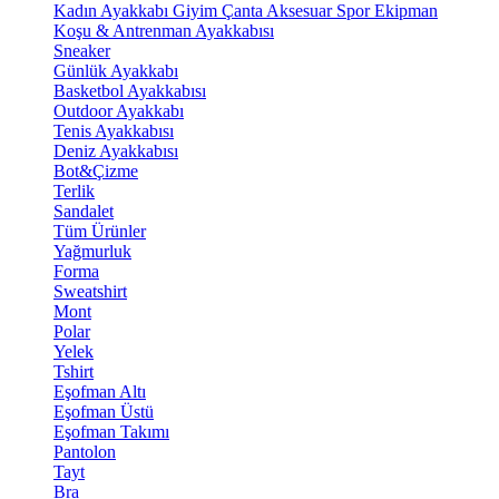
Kadın Ayakkabı
Giyim
Çanta
Aksesuar
Spor Ekipman
Koşu & Antrenman Ayakkabısı
Sneaker
Günlük Ayakkabı
Basketbol Ayakkabısı
Outdoor Ayakkabı
Tenis Ayakkabısı
Deniz Ayakkabısı
Bot&Çizme
Terlik
Sandalet
Tüm Ürünler
Yağmurluk
Forma
Sweatshirt
Mont
Polar
Yelek
Tshirt
Eşofman Altı
Eşofman Üstü
Eşofman Takımı
Pantolon
Tayt
Bra