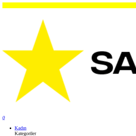
Orij
0
Kadın
Kategoriler