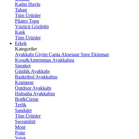
Kadın Havlu
Taban
Tüm Ürünler
Pilates Topu
Yüzücü Gözlüğü
Kask
Tüm Ürünler
Erkek
Kategoriler
Ayakkabı
Giyim
Çanta
Aksesuar
Spor Ekipman
Koşu&Antrenman Ayakkabısı
Sneaker
Günlük Ayakkabı
Basketbol Ayakkabısı
Krampon
Outdoor Ayakkabı
Halısaha Ayakkabısı
Bot&Çizme
Terlik
Sandalet
Tüm Ürünler
Sweatshirt
Mont
Polar
Yelek