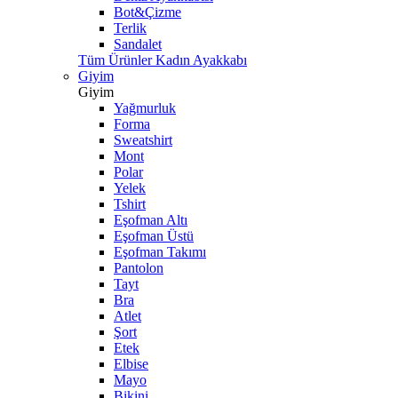
Bot&Çizme
Terlik
Sandalet
Tüm Ürünler Kadın Ayakkabı
Giyim
Giyim
Yağmurluk
Forma
Sweatshirt
Mont
Polar
Yelek
Tshirt
Eşofman Altı
Eşofman Üstü
Eşofman Takımı
Pantolon
Tayt
Bra
Atlet
Şort
Etek
Elbise
Mayo
Bikini