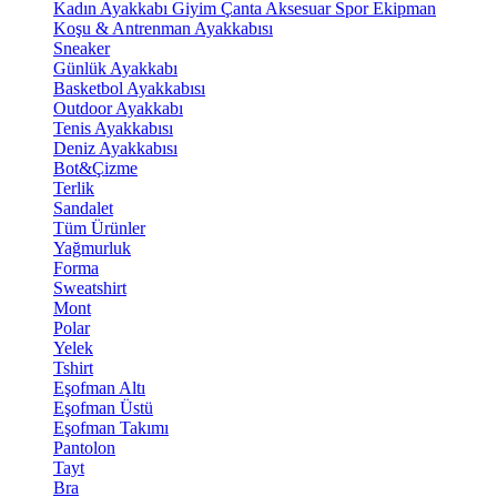
Kadın Ayakkabı
Giyim
Çanta
Aksesuar
Spor Ekipman
Koşu & Antrenman Ayakkabısı
Sneaker
Günlük Ayakkabı
Basketbol Ayakkabısı
Outdoor Ayakkabı
Tenis Ayakkabısı
Deniz Ayakkabısı
Bot&Çizme
Terlik
Sandalet
Tüm Ürünler
Yağmurluk
Forma
Sweatshirt
Mont
Polar
Yelek
Tshirt
Eşofman Altı
Eşofman Üstü
Eşofman Takımı
Pantolon
Tayt
Bra