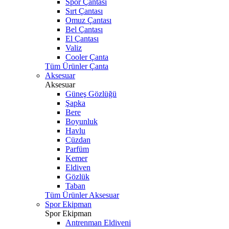
Spor Çantası
Sırt Çantası
Omuz Çantası
Bel Çantası
El Çantası
Valiz
Cooler Çanta
Tüm Ürünler Çanta
Aksesuar
Aksesuar
Güneş Gözlüğü
Şapka
Bere
Boyunluk
Havlu
Cüzdan
Parfüm
Kemer
Eldiven
Gözlük
Taban
Tüm Ürünler Aksesuar
Spor Ekipman
Spor Ekipman
Antrenman Eldiveni