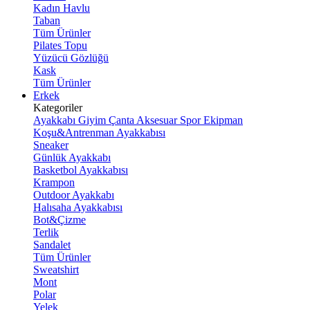
Kadın Havlu
Taban
Tüm Ürünler
Pilates Topu
Yüzücü Gözlüğü
Kask
Tüm Ürünler
Erkek
Kategoriler
Ayakkabı
Giyim
Çanta
Aksesuar
Spor Ekipman
Koşu&Antrenman Ayakkabısı
Sneaker
Günlük Ayakkabı
Basketbol Ayakkabısı
Krampon
Outdoor Ayakkabı
Halısaha Ayakkabısı
Bot&Çizme
Terlik
Sandalet
Tüm Ürünler
Sweatshirt
Mont
Polar
Yelek