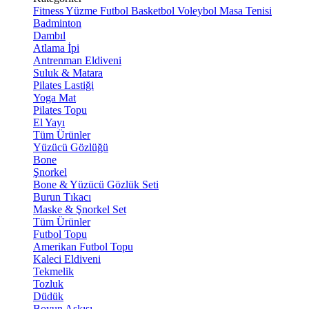
Fitness
Yüzme
Futbol
Basketbol
Voleybol
Masa Tenisi
Badminton
Dambıl
Atlama İpi
Antrenman Eldiveni
Suluk & Matara
Pilates Lastiği
Yoga Mat
Pilates Topu
El Yayı
Tüm Ürünler
Yüzücü Gözlüğü
Bone
Şnorkel
Bone & Yüzücü Gözlük Seti
Burun Tıkacı
Maske & Şnorkel Set
Tüm Ürünler
Futbol Topu
Amerikan Futbol Topu
Kaleci Eldiveni
Tekmelik
Tozluk
Düdük
Boyun Askısı