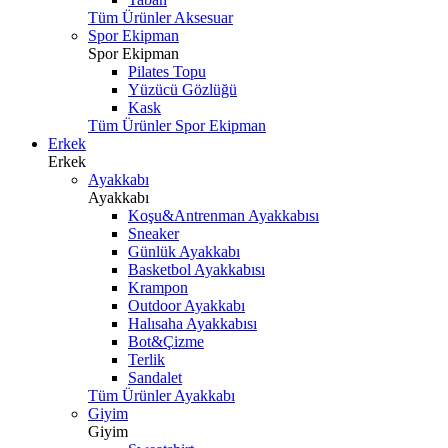
Tüm Ürünler Aksesuar
Spor Ekipman
Spor Ekipman
Pilates Topu
Yüzücü Gözlüğü
Kask
Tüm Ürünler Spor Ekipman
Erkek
Erkek
Ayakkabı
Ayakkabı
Koşu&Antrenman Ayakkabısı
Sneaker
Günlük Ayakkabı
Basketbol Ayakkabısı
Krampon
Outdoor Ayakkabı
Halısaha Ayakkabısı
Bot&Çizme
Terlik
Sandalet
Tüm Ürünler Ayakkabı
Giyim
Giyim