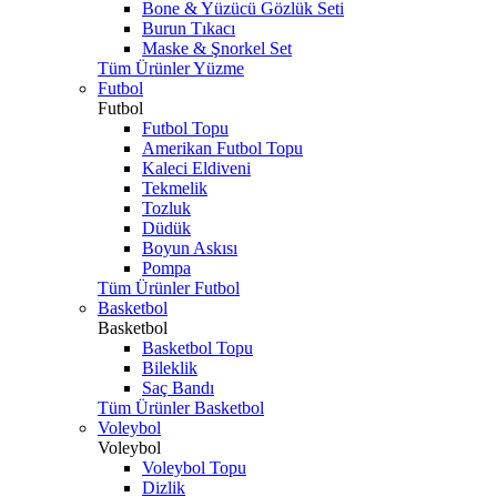
Bone & Yüzücü Gözlük Seti
Burun Tıkacı
Maske & Şnorkel Set
Tüm Ürünler Yüzme
Futbol
Futbol
Futbol Topu
Amerikan Futbol Topu
Kaleci Eldiveni
Tekmelik
Tozluk
Düdük
Boyun Askısı
Pompa
Tüm Ürünler Futbol
Basketbol
Basketbol
Basketbol Topu
Bileklik
Saç Bandı
Tüm Ürünler Basketbol
Voleybol
Voleybol
Voleybol Topu
Dizlik