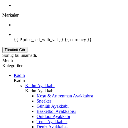
Markalar
{{ P.price_sell_with_vat }} {{ currency }}
Tümünü Gör
Sonuç bulunamadı.
Menü
Kategoriler
Kadın
Kadın
Kadın Ayakkabı
Kadın Ayakkabı
Koşu & Antrenman Ayakkabısı
Sneaker
Günlük Ayakkabı
Basketbol Ayakkabısı
Outdoor Ayakkabı
Tenis Ayakkabısı
Deniz Ayakkabısı