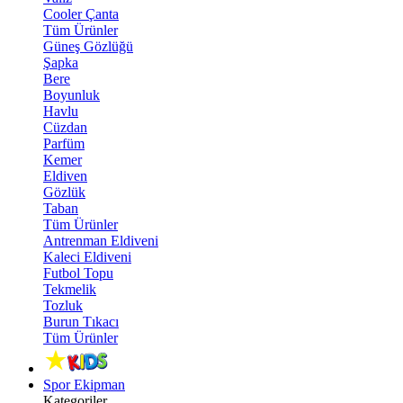
Cooler Çanta
Tüm Ürünler
Güneş Gözlüğü
Şapka
Bere
Boyunluk
Havlu
Cüzdan
Parfüm
Kemer
Eldiven
Gözlük
Taban
Tüm Ürünler
Antrenman Eldiveni
Kaleci Eldiveni
Futbol Topu
Tekmelik
Tozluk
Burun Tıkacı
Tüm Ürünler
Spor Ekipman
Kategoriler