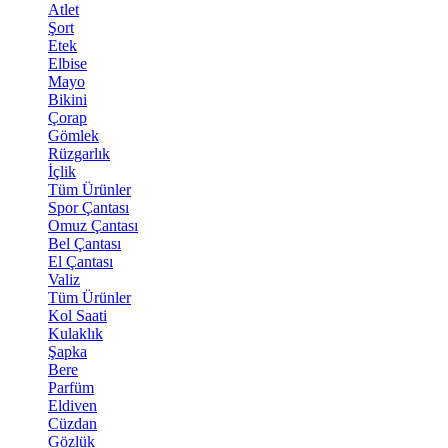
Atlet
Şort
Etek
Elbise
Mayo
Bikini
Çorap
Gömlek
Rüzgarlık
İçlik
Tüm Ürünler
Spor Çantası
Omuz Çantası
Bel Çantası
El Çantası
Valiz
Tüm Ürünler
Kol Saati
Kulaklık
Şapka
Bere
Parfüm
Eldiven
Cüzdan
Gözlük