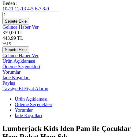
Beden :
10-11
12-13
4-5
6-7
8-9
Sepete Ekle
Gelince Haber Ver
359,00
TL
443,99
TL
%
19
Sepete Ekle
Gelince Haber Ver
Ürün Açıklaması
Ödeme Seçenekleri
Yorumlar
İade Koşulları
Paylaş
Tavsiye Et
Fiyat Alarmı
Ürün Açıklaması
Ödeme Seçenekleri
Yorumlar
İade Koşulları
Lumberjack Kids Iden Pam ile Çocuklar
Hem Rahat Hem Şık