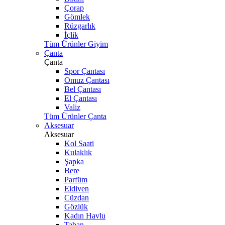
Çorap
Gömlek
Rüzgarlık
İçlik
Tüm Ürünler Giyim
Çanta
Çanta
Spor Çantası
Omuz Çantası
Bel Çantası
El Çantası
Valiz
Tüm Ürünler Çanta
Aksesuar
Aksesuar
Kol Saati
Kulaklık
Şapka
Bere
Parfüm
Eldiven
Cüzdan
Gözlük
Kadın Havlu
Taban