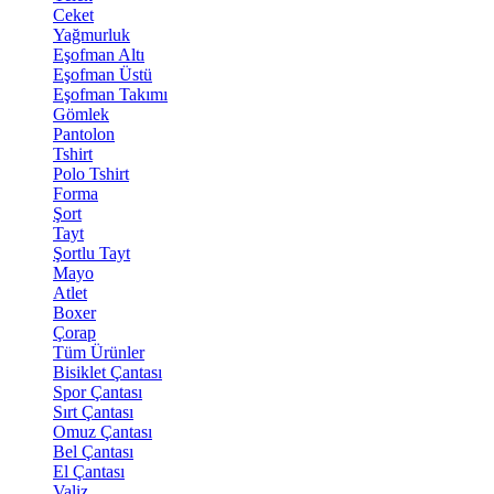
Ceket
Yağmurluk
Eşofman Altı
Eşofman Üstü
Eşofman Takımı
Gömlek
Pantolon
Tshirt
Polo Tshirt
Forma
Şort
Tayt
Şortlu Tayt
Mayo
Atlet
Boxer
Çorap
Tüm Ürünler
Bisiklet Çantası
Spor Çantası
Sırt Çantası
Omuz Çantası
Bel Çantası
El Çantası
Valiz