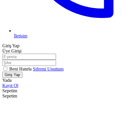
İletişim
Giriş Yap
Üye Girişi
Beni Hatırla
Şifremi Unuttum
Giriş Yap
Yada
Kayıt Ol
Sepetim
Sepetim