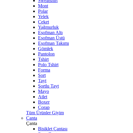
Sweatshirt
Mont
Polar
Yelek
Ceket
Yağmurluk
Eşofman Altı
Eşofman Üstü
Eşofman Takımı
Gömlek
Pantolon
Tshirt
Polo Tshirt
Forma
Şort
Tayt
Şortlu Tayt
Mayo
Atlet
Boxer
Çorap
Tüm Ürünler Giyim
Çanta
Çanta
Bisiklet Çantası