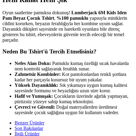
Oyun saatlerine pamuksu dokunuş!
Lumberjack 6M Kids Iden
Pam Beyaz Çocuk Tshirt
,
%100 pamuklu
yapısıyla miniklerin
cildini korurken, beyazın ferahlığıyla her kombine uyum sağlar.
Dayanıklı dikişleri sayesinde en hareketli oyunlara bile direnç
gösteren bu tshirt, ebeveynlerin güvenle tercih edeceği bir temel
parçadır.
Neden Bu Tshirt'ü Tercih Etmelisiniz?
Nefes Alan Doku:
Pamuklu kumaş özelliği sıcak havalarda
nem kontrolü sağlayarak ferahlık sunar.
Zahmetsiz Kombinler:
Kot pantolonlardan renkli şortlara
kadar her parçayla kusursuz bir uyum yakalar.
Yüksek Dayanıklılık:
Sık yıkamaya uygun kumaş kalitesi
sayesinde formunu ve beyazlığını uzun süre korur.
Hafif ve Yumuşak:
Çocukların üzerinde ağırlık yapmayan,
pürüzsüz yüzeye sahip kumaş teknolojisi.
Çevreci ve Güvenli:
Doğal materyallerden üretilmesi
sayesinde çocuk sağlığına uygun bir kullanım vadeder.
Benzer Ürünler
Son Bakılanlar
İlgili Ürünler