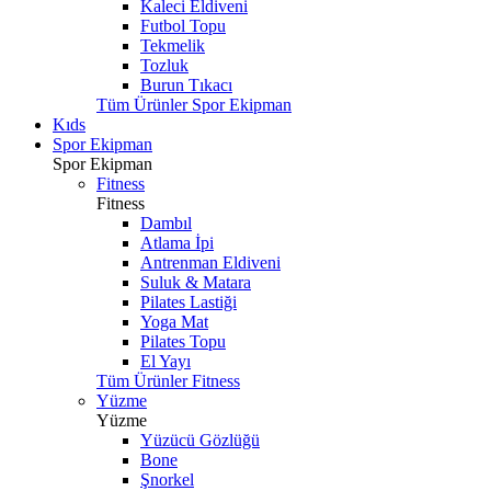
Kaleci Eldiveni
Futbol Topu
Tekmelik
Tozluk
Burun Tıkacı
Tüm Ürünler Spor Ekipman
Kıds
Spor Ekipman
Spor Ekipman
Fitness
Fitness
Dambıl
Atlama İpi
Antrenman Eldiveni
Suluk & Matara
Pilates Lastiği
Yoga Mat
Pilates Topu
El Yayı
Tüm Ürünler Fitness
Yüzme
Yüzme
Yüzücü Gözlüğü
Bone
Şnorkel