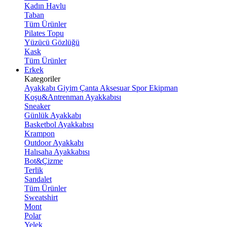
Kadın Havlu
Taban
Tüm Ürünler
Pilates Topu
Yüzücü Gözlüğü
Kask
Tüm Ürünler
Erkek
Kategoriler
Ayakkabı
Giyim
Çanta
Aksesuar
Spor Ekipman
Koşu&Antrenman Ayakkabısı
Sneaker
Günlük Ayakkabı
Basketbol Ayakkabısı
Krampon
Outdoor Ayakkabı
Halısaha Ayakkabısı
Bot&Çizme
Terlik
Sandalet
Tüm Ürünler
Sweatshirt
Mont
Polar
Yelek