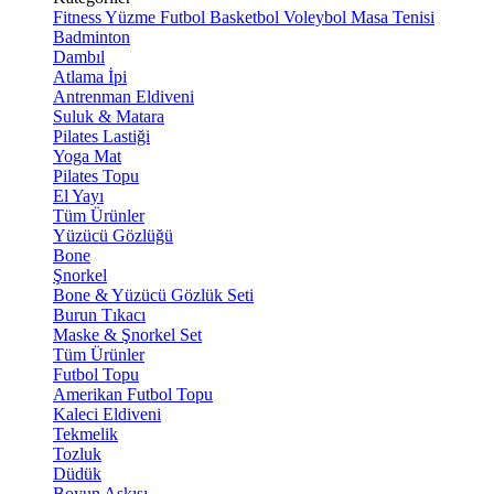
Fitness
Yüzme
Futbol
Basketbol
Voleybol
Masa Tenisi
Badminton
Dambıl
Atlama İpi
Antrenman Eldiveni
Suluk & Matara
Pilates Lastiği
Yoga Mat
Pilates Topu
El Yayı
Tüm Ürünler
Yüzücü Gözlüğü
Bone
Şnorkel
Bone & Yüzücü Gözlük Seti
Burun Tıkacı
Maske & Şnorkel Set
Tüm Ürünler
Futbol Topu
Amerikan Futbol Topu
Kaleci Eldiveni
Tekmelik
Tozluk
Düdük
Boyun Askısı