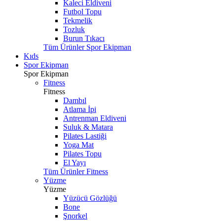
Kaleci Eldiveni
Futbol Topu
Tekmelik
Tozluk
Burun Tıkacı
Tüm Ürünler Spor Ekipman
Kıds
Spor Ekipman
Spor Ekipman
Fitness
Fitness
Dambıl
Atlama İpi
Antrenman Eldiveni
Suluk & Matara
Pilates Lastiği
Yoga Mat
Pilates Topu
El Yayı
Tüm Ürünler Fitness
Yüzme
Yüzme
Yüzücü Gözlüğü
Bone
Şnorkel