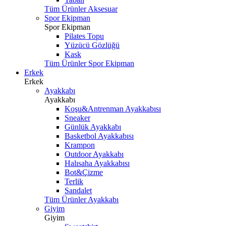
Tüm Ürünler Aksesuar
Spor Ekipman
Spor Ekipman
Pilates Topu
Yüzücü Gözlüğü
Kask
Tüm Ürünler Spor Ekipman
Erkek
Erkek
Ayakkabı
Ayakkabı
Koşu&Antrenman Ayakkabısı
Sneaker
Günlük Ayakkabı
Basketbol Ayakkabısı
Krampon
Outdoor Ayakkabı
Halısaha Ayakkabısı
Bot&Çizme
Terlik
Sandalet
Tüm Ürünler Ayakkabı
Giyim
Giyim