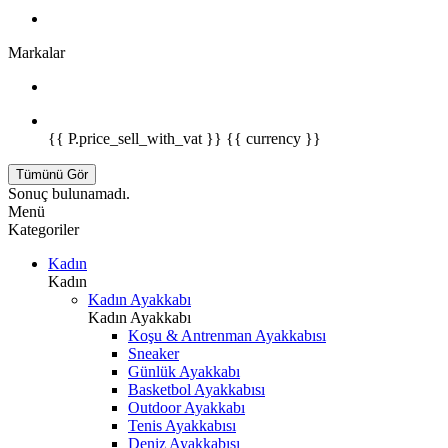
Markalar
{{ P.price_sell_with_vat }} {{ currency }}
Tümünü Gör
Sonuç bulunamadı.
Menü
Kategoriler
Kadın
Kadın
Kadın Ayakkabı
Kadın Ayakkabı
Koşu & Antrenman Ayakkabısı
Sneaker
Günlük Ayakkabı
Basketbol Ayakkabısı
Outdoor Ayakkabı
Tenis Ayakkabısı
Deniz Ayakkabısı