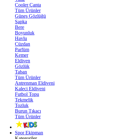
Cooler Çanta
Tüm Ürünler
Güneş Gözlüğü
Şapka
Bere
Boyunluk
Havlu
Cüzdan
Parfüm
Kemer
Eldiven
Gözlük
Taban
Tüm Ürünler
Antrenman Eldiveni
Kaleci Eldiveni
Futbol Topu
Tekmelik
Tozluk
Burun Tıkacı
Tüm Ürünler
Spor Ekipman
Kategoriler