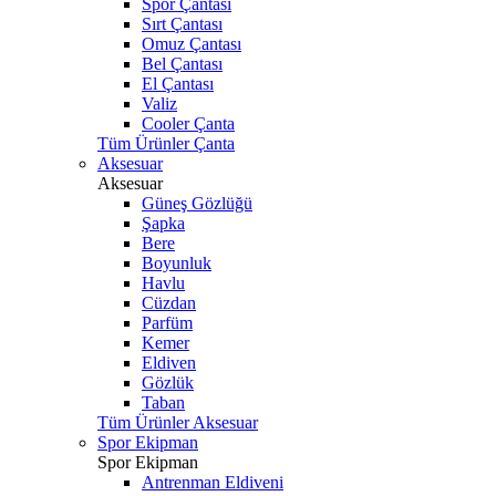
Spor Çantası
Sırt Çantası
Omuz Çantası
Bel Çantası
El Çantası
Valiz
Cooler Çanta
Tüm Ürünler Çanta
Aksesuar
Aksesuar
Güneş Gözlüğü
Şapka
Bere
Boyunluk
Havlu
Cüzdan
Parfüm
Kemer
Eldiven
Gözlük
Taban
Tüm Ürünler Aksesuar
Spor Ekipman
Spor Ekipman
Antrenman Eldiveni