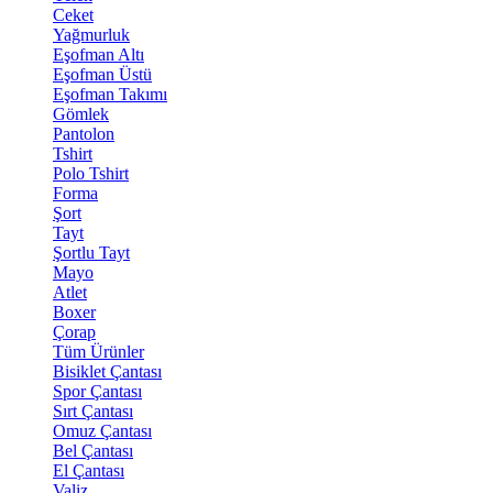
Ceket
Yağmurluk
Eşofman Altı
Eşofman Üstü
Eşofman Takımı
Gömlek
Pantolon
Tshirt
Polo Tshirt
Forma
Şort
Tayt
Şortlu Tayt
Mayo
Atlet
Boxer
Çorap
Tüm Ürünler
Bisiklet Çantası
Spor Çantası
Sırt Çantası
Omuz Çantası
Bel Çantası
El Çantası
Valiz