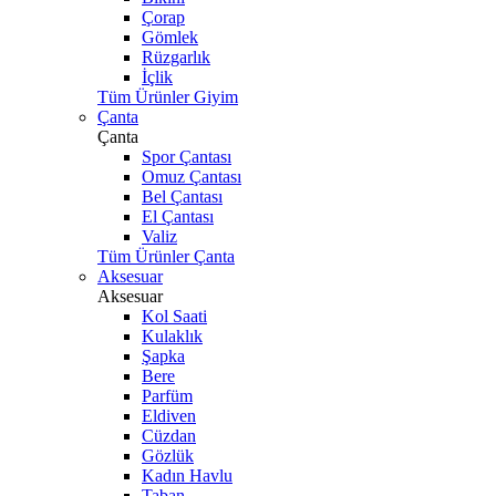
Çorap
Gömlek
Rüzgarlık
İçlik
Tüm Ürünler Giyim
Çanta
Çanta
Spor Çantası
Omuz Çantası
Bel Çantası
El Çantası
Valiz
Tüm Ürünler Çanta
Aksesuar
Aksesuar
Kol Saati
Kulaklık
Şapka
Bere
Parfüm
Eldiven
Cüzdan
Gözlük
Kadın Havlu
Taban