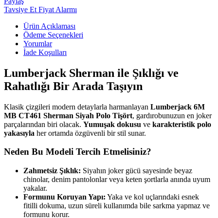
Paylaş
Tavsiye Et
Fiyat Alarmı
Ürün Açıklaması
Ödeme Seçenekleri
Yorumlar
İade Koşulları
Lumberjack Sherman ile Şıklığı ve
Rahatlığı Bir Arada Taşıyın
Klasik çizgileri modern detaylarla harmanlayan
Lumberjack 6M
MB CT461 Sherman Siyah Polo Tişört
, gardırobunuzun en joker
parçalarından biri olacak.
Yumuşak dokusu
ve
karakteristik polo
yakasıyla
her ortamda özgüvenli bir stil sunar.
Neden Bu Modeli Tercih Etmelisiniz?
Zahmetsiz Şıklık:
Siyahın joker gücü sayesinde beyaz
chinolar, denim pantolonlar veya keten şortlarla anında uyum
yakalar.
Formunu Koruyan Yapı:
Yaka ve kol uçlarındaki esnek
fitilli dokuma, uzun süreli kullanımda bile sarkma yapmaz ve
formunu korur.