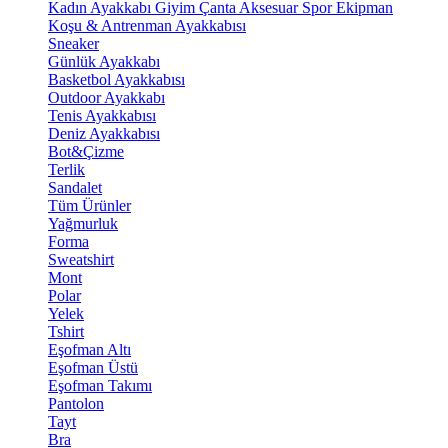
Kadın Ayakkabı
Giyim
Çanta
Aksesuar
Spor Ekipman
Koşu & Antrenman Ayakkabısı
Sneaker
Günlük Ayakkabı
Basketbol Ayakkabısı
Outdoor Ayakkabı
Tenis Ayakkabısı
Deniz Ayakkabısı
Bot&Çizme
Terlik
Sandalet
Tüm Ürünler
Yağmurluk
Forma
Sweatshirt
Mont
Polar
Yelek
Tshirt
Eşofman Altı
Eşofman Üstü
Eşofman Takımı
Pantolon
Tayt
Bra