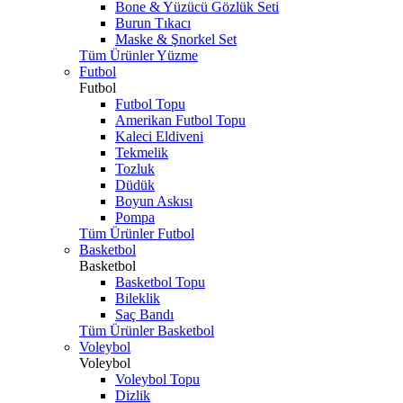
Bone & Yüzücü Gözlük Seti
Burun Tıkacı
Maske & Şnorkel Set
Tüm Ürünler Yüzme
Futbol
Futbol
Futbol Topu
Amerikan Futbol Topu
Kaleci Eldiveni
Tekmelik
Tozluk
Düdük
Boyun Askısı
Pompa
Tüm Ürünler Futbol
Basketbol
Basketbol
Basketbol Topu
Bileklik
Saç Bandı
Tüm Ürünler Basketbol
Voleybol
Voleybol
Voleybol Topu
Dizlik