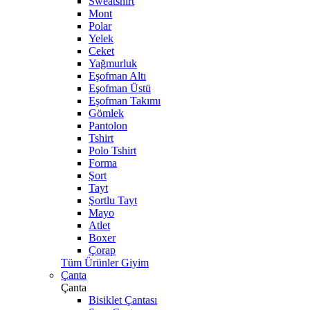
Sweatshirt
Mont
Polar
Yelek
Ceket
Yağmurluk
Eşofman Altı
Eşofman Üstü
Eşofman Takımı
Gömlek
Pantolon
Tshirt
Polo Tshirt
Forma
Şort
Tayt
Şortlu Tayt
Mayo
Atlet
Boxer
Çorap
Tüm Ürünler Giyim
Çanta
Çanta
Bisiklet Çantası