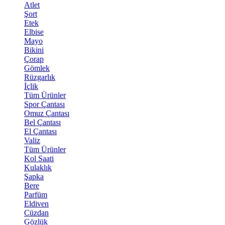
Atlet
Şort
Etek
Elbise
Mayo
Bikini
Çorap
Gömlek
Rüzgarlık
İçlik
Tüm Ürünler
Spor Çantası
Omuz Çantası
Bel Çantası
El Çantası
Valiz
Tüm Ürünler
Kol Saati
Kulaklık
Şapka
Bere
Parfüm
Eldiven
Cüzdan
Gözlük