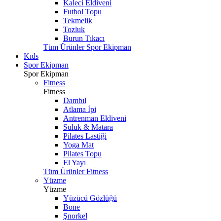
Kaleci Eldiveni
Futbol Topu
Tekmelik
Tozluk
Burun Tıkacı
Tüm Ürünler Spor Ekipman
Kıds
Spor Ekipman
Spor Ekipman
Fitness
Fitness
Dambıl
Atlama İpi
Antrenman Eldiveni
Suluk & Matara
Pilates Lastiği
Yoga Mat
Pilates Topu
El Yayı
Tüm Ürünler Fitness
Yüzme
Yüzme
Yüzücü Gözlüğü
Bone
Şnorkel