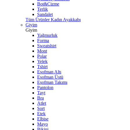
Bot&Çizme
Terlik
Sandalet
Tüm Ürünler Kadın Ayakkabı
Giyim
Giyim
Yağmurluk
Forma
Sweatshirt
Mont
Polar
Yelek
Tshirt
Eşofman Altı
Eşofman Üstü
Eşofman Takımı
Pantolon
Tayt
Bra
Atlet
Şort
Etek
Elbise
Mayo
Bikini