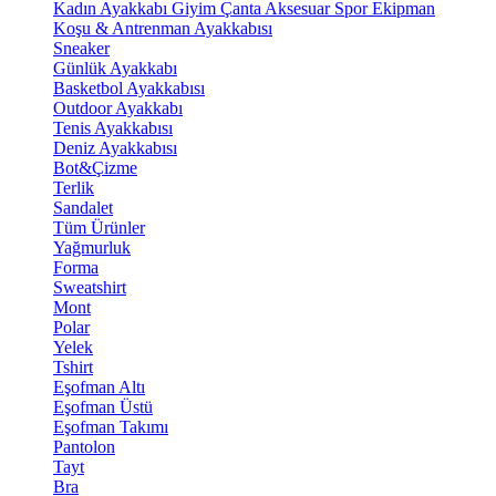
Kadın Ayakkabı
Giyim
Çanta
Aksesuar
Spor Ekipman
Koşu & Antrenman Ayakkabısı
Sneaker
Günlük Ayakkabı
Basketbol Ayakkabısı
Outdoor Ayakkabı
Tenis Ayakkabısı
Deniz Ayakkabısı
Bot&Çizme
Terlik
Sandalet
Tüm Ürünler
Yağmurluk
Forma
Sweatshirt
Mont
Polar
Yelek
Tshirt
Eşofman Altı
Eşofman Üstü
Eşofman Takımı
Pantolon
Tayt
Bra