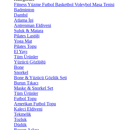
Fitness
Yüzme
Futbol
Basketbol
Voleybol
Masa Tenisi
Badminton
Dambıl
Atlama İpi
Antrenman Eldiveni
Suluk & Matara
Pilates Lastiği
Yoga Mat
Pilates Topu
El Yayı
Tüm Ürünler
Yüzücü Gözlüğü
Bone
Şnorkel
Bone & Yüzücü Gözlük Seti
Burun Tıkacı
Maske & Şnorkel Set
Tüm Ürünler
Futbol Topu
Amerikan Futbol Topu
Kaleci Eldiveni
Tekmelik
Tozluk
Düdük
Boyun Askısı