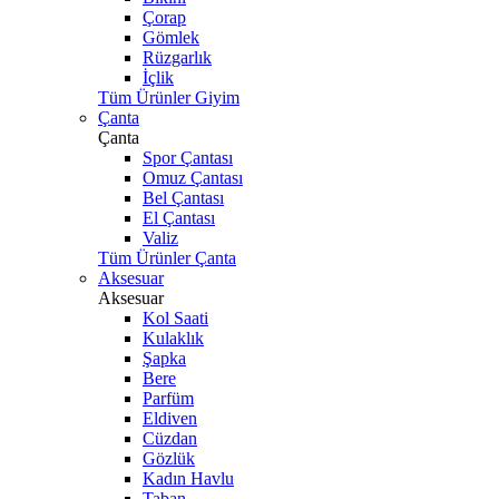
Çorap
Gömlek
Rüzgarlık
İçlik
Tüm Ürünler Giyim
Çanta
Çanta
Spor Çantası
Omuz Çantası
Bel Çantası
El Çantası
Valiz
Tüm Ürünler Çanta
Aksesuar
Aksesuar
Kol Saati
Kulaklık
Şapka
Bere
Parfüm
Eldiven
Cüzdan
Gözlük
Kadın Havlu
Taban