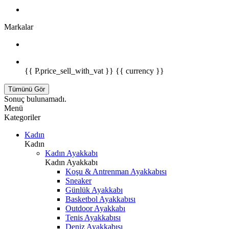
Markalar
{{ P.price_sell_with_vat }} {{ currency }}
Tümünü Gör
Sonuç bulunamadı.
Menü
Kategoriler
Kadın
Kadın
Kadın Ayakkabı
Kadın Ayakkabı
Koşu & Antrenman Ayakkabısı
Sneaker
Günlük Ayakkabı
Basketbol Ayakkabısı
Outdoor Ayakkabı
Tenis Ayakkabısı
Deniz Ayakkabısı