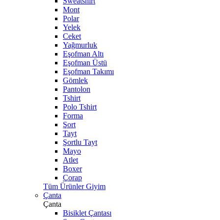
Sweatshirt
Mont
Polar
Yelek
Ceket
Yağmurluk
Eşofman Altı
Eşofman Üstü
Eşofman Takımı
Gömlek
Pantolon
Tshirt
Polo Tshirt
Forma
Şort
Tayt
Şortlu Tayt
Mayo
Atlet
Boxer
Çorap
Tüm Ürünler Giyim
Çanta
Çanta
Bisiklet Çantası