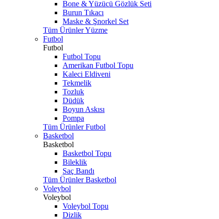
Bone & Yüzücü Gözlük Seti
Burun Tıkacı
Maske & Şnorkel Set
Tüm Ürünler Yüzme
Futbol
Futbol
Futbol Topu
Amerikan Futbol Topu
Kaleci Eldiveni
Tekmelik
Tozluk
Düdük
Boyun Askısı
Pompa
Tüm Ürünler Futbol
Basketbol
Basketbol
Basketbol Topu
Bileklik
Saç Bandı
Tüm Ürünler Basketbol
Voleybol
Voleybol
Voleybol Topu
Dizlik