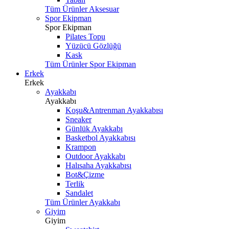
Tüm Ürünler Aksesuar
Spor Ekipman
Spor Ekipman
Pilates Topu
Yüzücü Gözlüğü
Kask
Tüm Ürünler Spor Ekipman
Erkek
Erkek
Ayakkabı
Ayakkabı
Koşu&Antrenman Ayakkabısı
Sneaker
Günlük Ayakkabı
Basketbol Ayakkabısı
Krampon
Outdoor Ayakkabı
Halısaha Ayakkabısı
Bot&Çizme
Terlik
Sandalet
Tüm Ürünler Ayakkabı
Giyim
Giyim