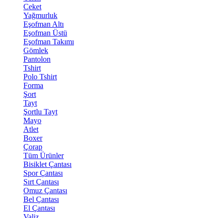
Ceket
Yağmurluk
Eşofman Altı
Eşofman Üstü
Eşofman Takımı
Gömlek
Pantolon
Tshirt
Polo Tshirt
Forma
Şort
Tayt
Şortlu Tayt
Mayo
Atlet
Boxer
Çorap
Tüm Ürünler
Bisiklet Çantası
Spor Çantası
Sırt Çantası
Omuz Çantası
Bel Çantası
El Çantası
Valiz