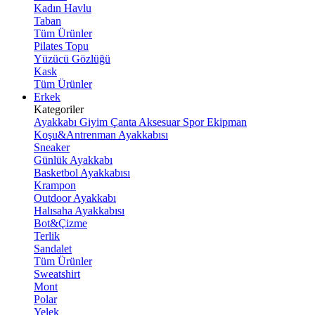
Kadın Havlu
Taban
Tüm Ürünler
Pilates Topu
Yüzücü Gözlüğü
Kask
Tüm Ürünler
Erkek
Kategoriler
Ayakkabı
Giyim
Çanta
Aksesuar
Spor Ekipman
Koşu&Antrenman Ayakkabısı
Sneaker
Günlük Ayakkabı
Basketbol Ayakkabısı
Krampon
Outdoor Ayakkabı
Halısaha Ayakkabısı
Bot&Çizme
Terlik
Sandalet
Tüm Ürünler
Sweatshirt
Mont
Polar
Yelek