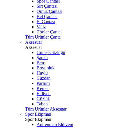
Spor Çantası
Sırt Çantası
Omuz Çantası
Bel Çantası
El Çantası
Valiz
Cooler Çanta
Tüm Ürünler Çanta
Aksesuar
Aksesuar
Güneş Gözlüğü
Şapka
Bere
Boyunluk
Havlu
Cüzdan
Parfüm
Kemer
Eldiven
Gözlük
Taban
Tüm Ürünler Aksesuar
Spor Ekipman
Spor Ekipman
Antrenman Eldiveni