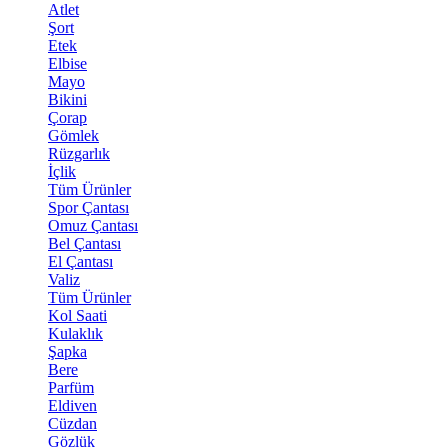
Atlet
Şort
Etek
Elbise
Mayo
Bikini
Çorap
Gömlek
Rüzgarlık
İçlik
Tüm Ürünler
Spor Çantası
Omuz Çantası
Bel Çantası
El Çantası
Valiz
Tüm Ürünler
Kol Saati
Kulaklık
Şapka
Bere
Parfüm
Eldiven
Cüzdan
Gözlük