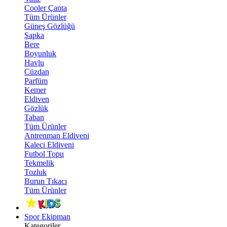
Cooler Çanta
Tüm Ürünler
Güneş Gözlüğü
Şapka
Bere
Boyunluk
Havlu
Cüzdan
Parfüm
Kemer
Eldiven
Gözlük
Taban
Tüm Ürünler
Antrenman Eldiveni
Kaleci Eldiveni
Futbol Topu
Tekmelik
Tozluk
Burun Tıkacı
Tüm Ürünler
Spor Ekipman
Kategoriler