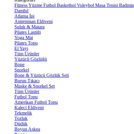
Fitness
Yüzme
Futbol
Basketbol
Voleybol
Masa Tenisi
Badmin
Dambıl
Atlama İpi
Antrenman Eldiveni
Suluk & Matara
Pilates Lastiği
Yoga Mat
Pilates Topu
El Yayı
Tüm Ürünler
Yüzücü Gözlüğü
Bone
Şnorkel
Bone & Yüzücü Gözlük Seti
Burun Tıkacı
Maske & Şnorkel Set
Tüm Ürünler
Futbol Topu
Amerikan Futbol Topu
Kaleci Eldiveni
Tekmelik
Tozluk
Düdük
Boyun Askısı