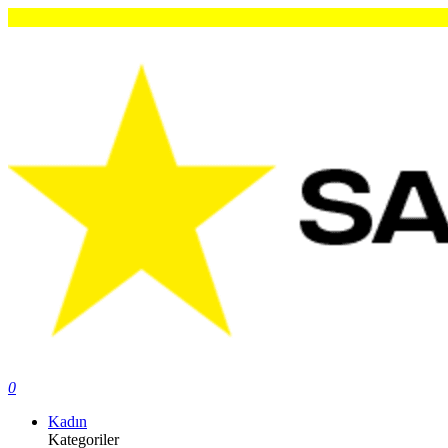
O
0
Kadın
Kategoriler