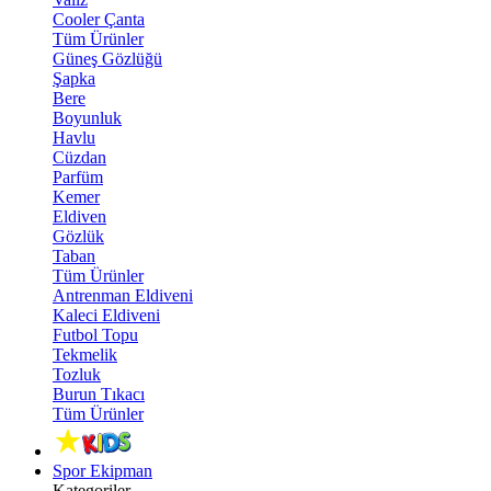
Cooler Çanta
Tüm Ürünler
Güneş Gözlüğü
Şapka
Bere
Boyunluk
Havlu
Cüzdan
Parfüm
Kemer
Eldiven
Gözlük
Taban
Tüm Ürünler
Antrenman Eldiveni
Kaleci Eldiveni
Futbol Topu
Tekmelik
Tozluk
Burun Tıkacı
Tüm Ürünler
Spor Ekipman
Kategoriler