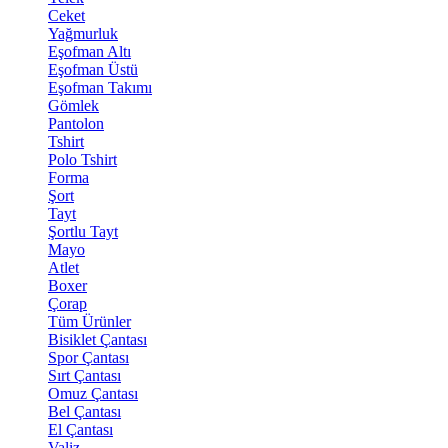
Ceket
Yağmurluk
Eşofman Altı
Eşofman Üstü
Eşofman Takımı
Gömlek
Pantolon
Tshirt
Polo Tshirt
Forma
Şort
Tayt
Şortlu Tayt
Mayo
Atlet
Boxer
Çorap
Tüm Ürünler
Bisiklet Çantası
Spor Çantası
Sırt Çantası
Omuz Çantası
Bel Çantası
El Çantası
Valiz