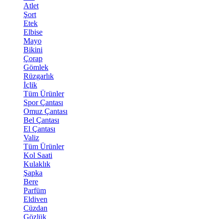
Atlet
Şort
Etek
Elbise
Mayo
Bikini
Çorap
Gömlek
Rüzgarlık
İçlik
Tüm Ürünler
Spor Çantası
Omuz Çantası
Bel Çantası
El Çantası
Valiz
Tüm Ürünler
Kol Saati
Kulaklık
Şapka
Bere
Parfüm
Eldiven
Cüzdan
Gözlük