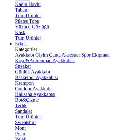
Kadın Havlu
Taban
Tüm Ürünler
Pilates Topu
Yüzücü Gözlüğü
Kask
Tüm Ürünler
Erkek
Kategoriler
Ayakkabı
Giyim
Çanta
Aksesuar
Spor Ekipman
Koşu&Antrenman Ayakkabısı
Sneaker
Günlük Ayakkabı
Basketbol Ayakkabısı
Krampon
Outdoor Ayakkabı
Halısaha Ayakkabısı
Bot&Çizme
Terlik
Sandalet
Tüm Ürünler
Sweatshirt
Mont
Polar
Yelek