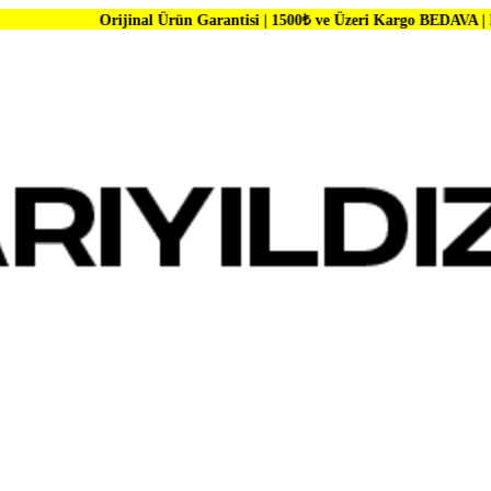
rijinal Ürün Garantisi | 1500₺ ve Üzeri Kargo BEDAVA | Dünya Markalar