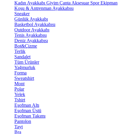
Kadın Ayakkabı
Giyim
Çanta
Aksesuar
Spor Ekipman
Koşu & Antrenman Ayakkabısı
Sneaker
Günlük Ayakkabı
Basketbol Ayakkabısı
Outdoor Ayakkabı
Tenis Ayakkabısı
Deniz Ayakkabısı
Bot&Çizme
Terlik
Sandalet
Tüm Ürünler
Yağmurluk
Forma
Sweatshirt
Mont
Polar
Yelek
Tshirt
Eşofman Altı
Eşofman Üstü
Eşofman Takımı
Pantolon
Tayt
Bra