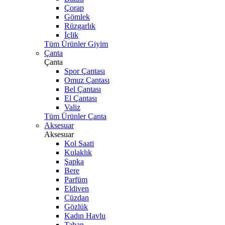
Çorap
Gömlek
Rüzgarlık
İçlik
Tüm Ürünler Giyim
Çanta
Çanta
Spor Çantası
Omuz Çantası
Bel Çantası
El Çantası
Valiz
Tüm Ürünler Çanta
Aksesuar
Aksesuar
Kol Saati
Kulaklık
Şapka
Bere
Parfüm
Eldiven
Cüzdan
Gözlük
Kadın Havlu
Taban