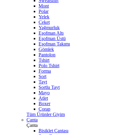
Sweatshirt
Mont
Polar
Yelek
Ceket
Yağmurluk
Eşofman Altı
Eşofman Üstü
Eşofman Takımı
Gömlek
Pantolon
Tshirt
Polo Tshirt
Forma
Şort
Tayt
Şortlu Tayt
Mayo
Atlet
Boxer
Çorap
Tüm Ürünler Giyim
Çanta
Çanta
Bisiklet Çantası