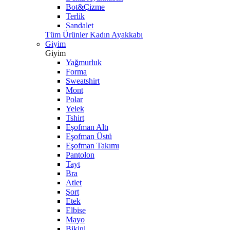
Bot&Çizme
Terlik
Sandalet
Tüm Ürünler Kadın Ayakkabı
Giyim
Giyim
Yağmurluk
Forma
Sweatshirt
Mont
Polar
Yelek
Tshirt
Eşofman Altı
Eşofman Üstü
Eşofman Takımı
Pantolon
Tayt
Bra
Atlet
Şort
Etek
Elbise
Mayo
Bikini