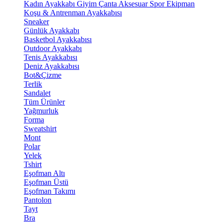
Kadın Ayakkabı
Giyim
Çanta
Aksesuar
Spor Ekipman
Koşu & Antrenman Ayakkabısı
Sneaker
Günlük Ayakkabı
Basketbol Ayakkabısı
Outdoor Ayakkabı
Tenis Ayakkabısı
Deniz Ayakkabısı
Bot&Çizme
Terlik
Sandalet
Tüm Ürünler
Yağmurluk
Forma
Sweatshirt
Mont
Polar
Yelek
Tshirt
Eşofman Altı
Eşofman Üstü
Eşofman Takımı
Pantolon
Tayt
Bra