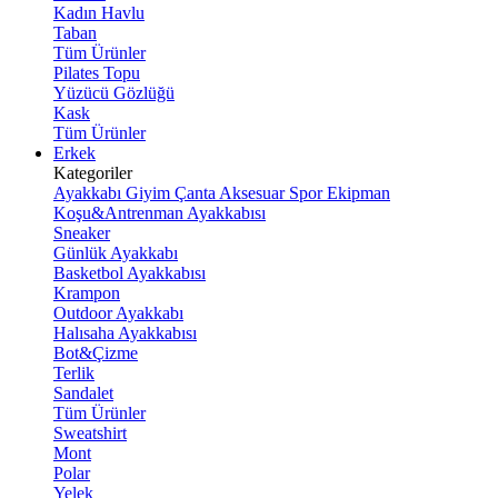
Kadın Havlu
Taban
Tüm Ürünler
Pilates Topu
Yüzücü Gözlüğü
Kask
Tüm Ürünler
Erkek
Kategoriler
Ayakkabı
Giyim
Çanta
Aksesuar
Spor Ekipman
Koşu&Antrenman Ayakkabısı
Sneaker
Günlük Ayakkabı
Basketbol Ayakkabısı
Krampon
Outdoor Ayakkabı
Halısaha Ayakkabısı
Bot&Çizme
Terlik
Sandalet
Tüm Ürünler
Sweatshirt
Mont
Polar
Yelek