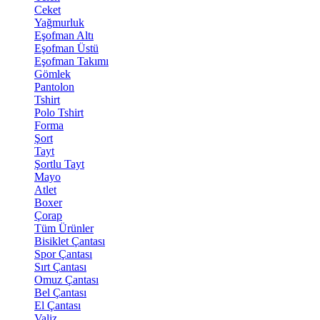
Ceket
Yağmurluk
Eşofman Altı
Eşofman Üstü
Eşofman Takımı
Gömlek
Pantolon
Tshirt
Polo Tshirt
Forma
Şort
Tayt
Şortlu Tayt
Mayo
Atlet
Boxer
Çorap
Tüm Ürünler
Bisiklet Çantası
Spor Çantası
Sırt Çantası
Omuz Çantası
Bel Çantası
El Çantası
Valiz