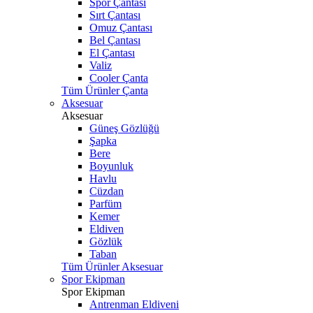
Spor Çantası
Sırt Çantası
Omuz Çantası
Bel Çantası
El Çantası
Valiz
Cooler Çanta
Tüm Ürünler Çanta
Aksesuar
Aksesuar
Güneş Gözlüğü
Şapka
Bere
Boyunluk
Havlu
Cüzdan
Parfüm
Kemer
Eldiven
Gözlük
Taban
Tüm Ürünler Aksesuar
Spor Ekipman
Spor Ekipman
Antrenman Eldiveni