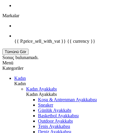
Markalar
{{ P.price_sell_with_vat }} {{ currency }}
Tümünü Gör
Sonuç bulunamadı.
Menü
Kategoriler
Kadın
Kadın
Kadın Ayakkabı
Kadın Ayakkabı
Koşu & Antrenman Ayakkabısı
Sneaker
Günlük Ayakkabı
Basketbol Ayakkabısı
Outdoor Ayakkabı
Tenis Ayakkabısı
Deniz Ayakkabısı