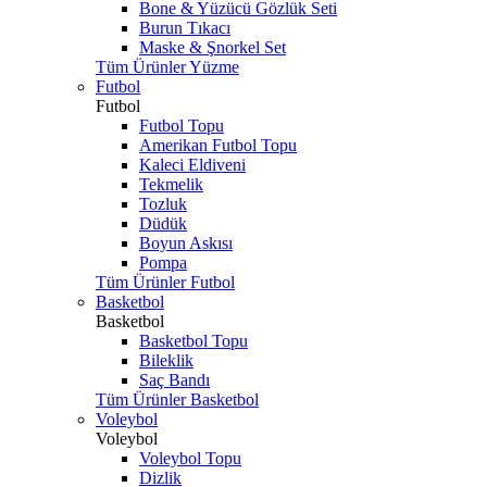
Bone & Yüzücü Gözlük Seti
Burun Tıkacı
Maske & Şnorkel Set
Tüm Ürünler Yüzme
Futbol
Futbol
Futbol Topu
Amerikan Futbol Topu
Kaleci Eldiveni
Tekmelik
Tozluk
Düdük
Boyun Askısı
Pompa
Tüm Ürünler Futbol
Basketbol
Basketbol
Basketbol Topu
Bileklik
Saç Bandı
Tüm Ürünler Basketbol
Voleybol
Voleybol
Voleybol Topu
Dizlik