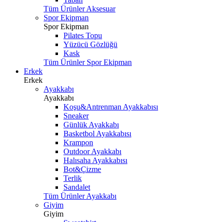
Tüm Ürünler Aksesuar
Spor Ekipman
Spor Ekipman
Pilates Topu
Yüzücü Gözlüğü
Kask
Tüm Ürünler Spor Ekipman
Erkek
Erkek
Ayakkabı
Ayakkabı
Koşu&Antrenman Ayakkabısı
Sneaker
Günlük Ayakkabı
Basketbol Ayakkabısı
Krampon
Outdoor Ayakkabı
Halısaha Ayakkabısı
Bot&Çizme
Terlik
Sandalet
Tüm Ürünler Ayakkabı
Giyim
Giyim