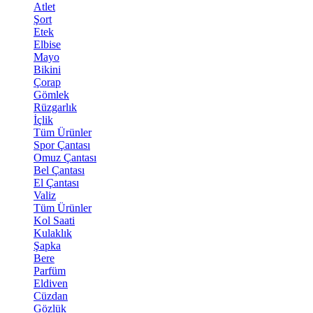
Atlet
Şort
Etek
Elbise
Mayo
Bikini
Çorap
Gömlek
Rüzgarlık
İçlik
Tüm Ürünler
Spor Çantası
Omuz Çantası
Bel Çantası
El Çantası
Valiz
Tüm Ürünler
Kol Saati
Kulaklık
Şapka
Bere
Parfüm
Eldiven
Cüzdan
Gözlük