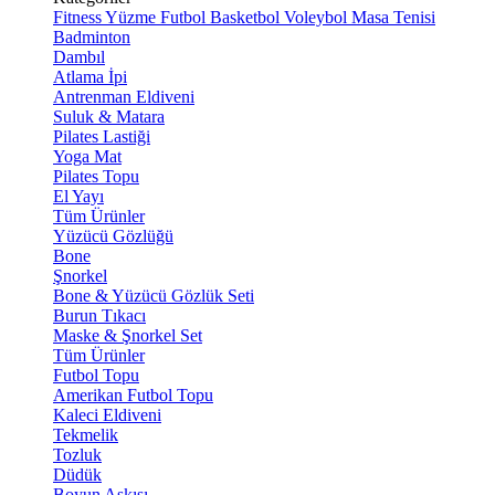
Fitness
Yüzme
Futbol
Basketbol
Voleybol
Masa Tenisi
Badminton
Dambıl
Atlama İpi
Antrenman Eldiveni
Suluk & Matara
Pilates Lastiği
Yoga Mat
Pilates Topu
El Yayı
Tüm Ürünler
Yüzücü Gözlüğü
Bone
Şnorkel
Bone & Yüzücü Gözlük Seti
Burun Tıkacı
Maske & Şnorkel Set
Tüm Ürünler
Futbol Topu
Amerikan Futbol Topu
Kaleci Eldiveni
Tekmelik
Tozluk
Düdük
Boyun Askısı