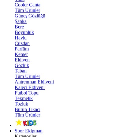
Cooler Çanta
Tüm Ürünler
Güneş Gözlüğü
Şapka
Bere
Boyunluk
Havlu
Cüzdan
Parfüm
Kemer
Eldiven
Gözlük
Taban
Tüm Ürünler
Antrenman Eldiveni
Kaleci Eldiveni
Futbol Topu
Tekmelik
Tozluk
Burun Tıkacı
Tüm Ürünler
Spor Ekipman
Kategoriler