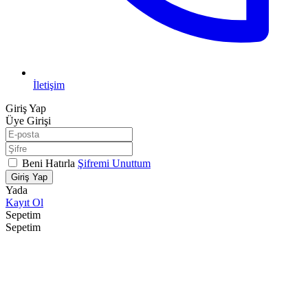
İletişim
Giriş Yap
Üye Girişi
Beni Hatırla
Şifremi Unuttum
Giriş Yap
Yada
Kayıt Ol
Sepetim
Sepetim