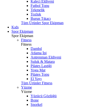
Kaleci Eldiveni
Futbol Topu
Tekmelik
Tozluk
Burun Tıkacı
Tüm Ürünler Spor Ekipman
Kıds
Spor Ekipman
Spor Ekipman
Fitness
Fitness
Dambıl
Atlama İpi
Antrenman Eldiveni
Suluk & Matara
Pilates Lastiği
Yoga Mat
Pilates Topu
El Yayı
Tüm Ürünler Fitness
Yüzme
Yüzme
Yüzücü Gözlüğü
Bone
Şnorkel