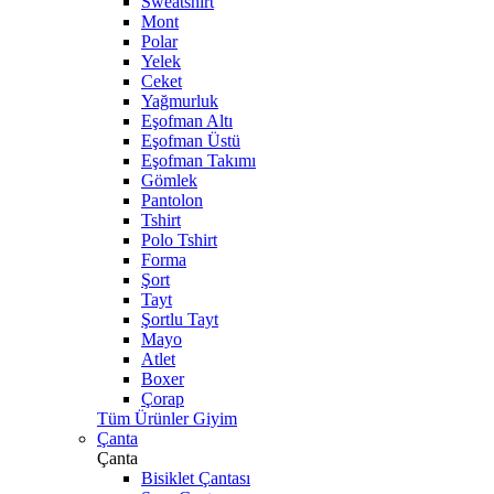
Sweatshirt
Mont
Polar
Yelek
Ceket
Yağmurluk
Eşofman Altı
Eşofman Üstü
Eşofman Takımı
Gömlek
Pantolon
Tshirt
Polo Tshirt
Forma
Şort
Tayt
Şortlu Tayt
Mayo
Atlet
Boxer
Çorap
Tüm Ürünler Giyim
Çanta
Çanta
Bisiklet Çantası