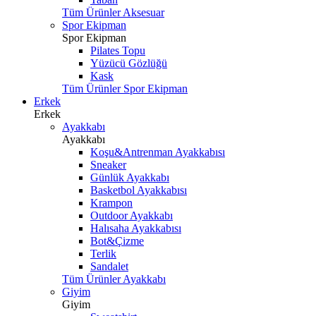
Tüm Ürünler Aksesuar
Spor Ekipman
Spor Ekipman
Pilates Topu
Yüzücü Gözlüğü
Kask
Tüm Ürünler Spor Ekipman
Erkek
Erkek
Ayakkabı
Ayakkabı
Koşu&Antrenman Ayakkabısı
Sneaker
Günlük Ayakkabı
Basketbol Ayakkabısı
Krampon
Outdoor Ayakkabı
Halısaha Ayakkabısı
Bot&Çizme
Terlik
Sandalet
Tüm Ürünler Ayakkabı
Giyim
Giyim