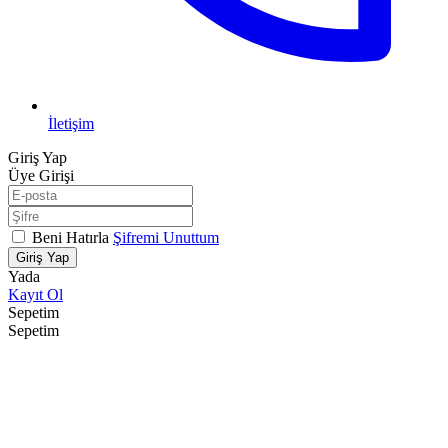
İletişim
Giriş Yap
Üye Girişi
Beni Hatırla
Şifremi Unuttum
Giriş Yap
Yada
Kayıt Ol
Sepetim
Sepetim