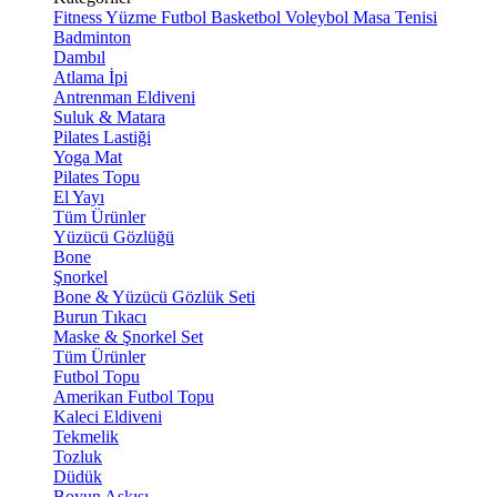
Fitness
Yüzme
Futbol
Basketbol
Voleybol
Masa Tenisi
Badminton
Dambıl
Atlama İpi
Antrenman Eldiveni
Suluk & Matara
Pilates Lastiği
Yoga Mat
Pilates Topu
El Yayı
Tüm Ürünler
Yüzücü Gözlüğü
Bone
Şnorkel
Bone & Yüzücü Gözlük Seti
Burun Tıkacı
Maske & Şnorkel Set
Tüm Ürünler
Futbol Topu
Amerikan Futbol Topu
Kaleci Eldiveni
Tekmelik
Tozluk
Düdük
Boyun Askısı