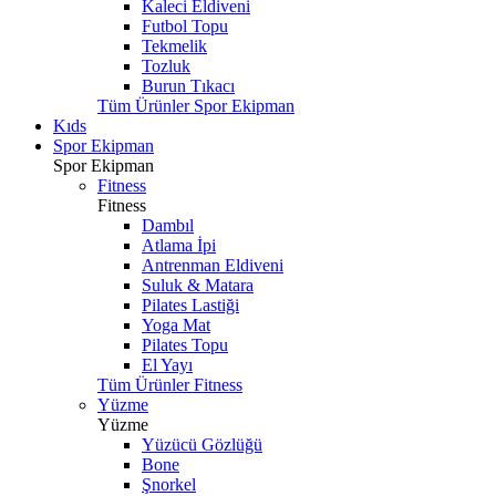
Kaleci Eldiveni
Futbol Topu
Tekmelik
Tozluk
Burun Tıkacı
Tüm Ürünler Spor Ekipman
Kıds
Spor Ekipman
Spor Ekipman
Fitness
Fitness
Dambıl
Atlama İpi
Antrenman Eldiveni
Suluk & Matara
Pilates Lastiği
Yoga Mat
Pilates Topu
El Yayı
Tüm Ürünler Fitness
Yüzme
Yüzme
Yüzücü Gözlüğü
Bone
Şnorkel