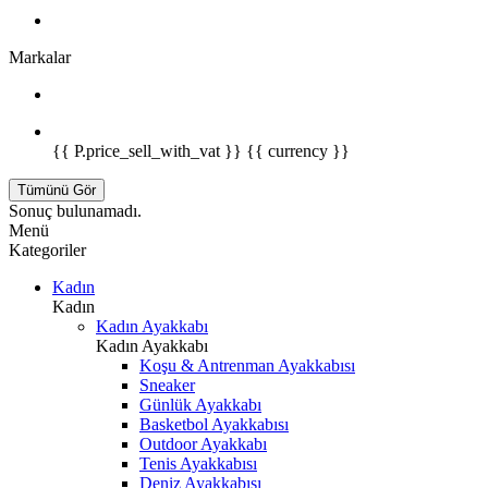
Markalar
{{ P.price_sell_with_vat }} {{ currency }}
Tümünü Gör
Sonuç bulunamadı.
Menü
Kategoriler
Kadın
Kadın
Kadın Ayakkabı
Kadın Ayakkabı
Koşu & Antrenman Ayakkabısı
Sneaker
Günlük Ayakkabı
Basketbol Ayakkabısı
Outdoor Ayakkabı
Tenis Ayakkabısı
Deniz Ayakkabısı