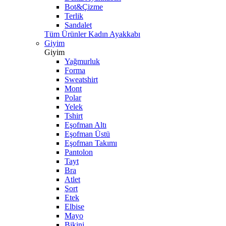
Bot&Çizme
Terlik
Sandalet
Tüm Ürünler Kadın Ayakkabı
Giyim
Giyim
Yağmurluk
Forma
Sweatshirt
Mont
Polar
Yelek
Tshirt
Eşofman Altı
Eşofman Üstü
Eşofman Takımı
Pantolon
Tayt
Bra
Atlet
Şort
Etek
Elbise
Mayo
Bikini