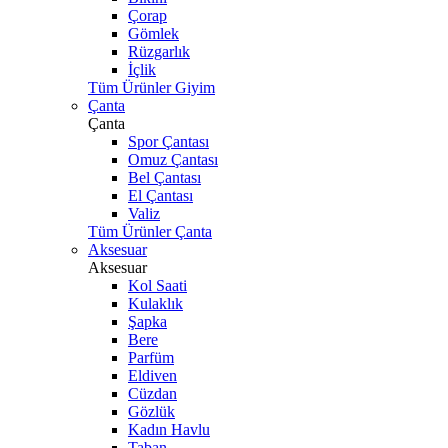
Çorap
Gömlek
Rüzgarlık
İçlik
Tüm Ürünler Giyim
Çanta
Çanta
Spor Çantası
Omuz Çantası
Bel Çantası
El Çantası
Valiz
Tüm Ürünler Çanta
Aksesuar
Aksesuar
Kol Saati
Kulaklık
Şapka
Bere
Parfüm
Eldiven
Cüzdan
Gözlük
Kadın Havlu
Taban