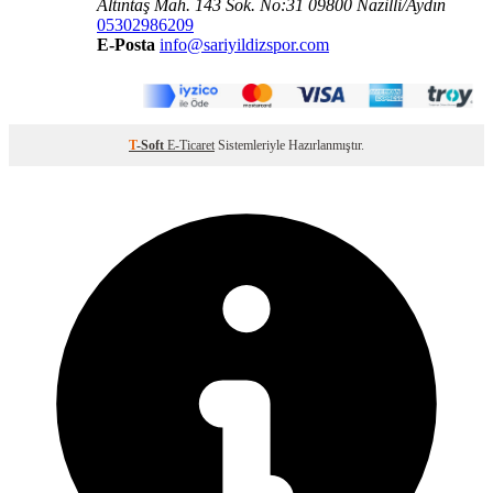
Altıntaş Mah. 143 Sok. No:31 09800 Nazilli/Aydın
05302986209
E-Posta
info@sariyildizspor.com
T
-Soft
E-Ticaret
Sistemleriyle Hazırlanmıştır.