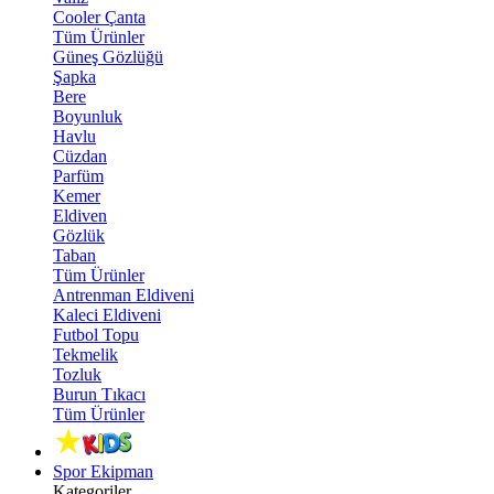
Cooler Çanta
Tüm Ürünler
Güneş Gözlüğü
Şapka
Bere
Boyunluk
Havlu
Cüzdan
Parfüm
Kemer
Eldiven
Gözlük
Taban
Tüm Ürünler
Antrenman Eldiveni
Kaleci Eldiveni
Futbol Topu
Tekmelik
Tozluk
Burun Tıkacı
Tüm Ürünler
Spor Ekipman
Kategoriler