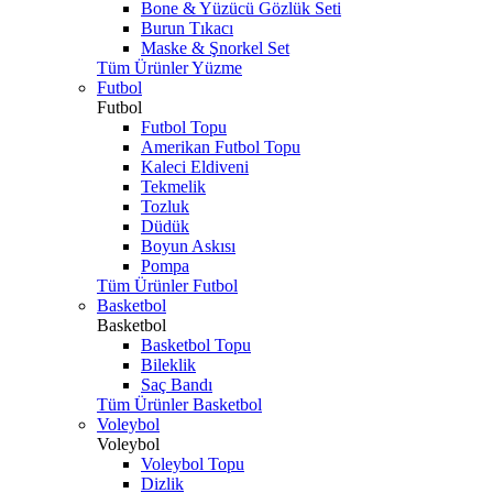
Bone & Yüzücü Gözlük Seti
Burun Tıkacı
Maske & Şnorkel Set
Tüm Ürünler Yüzme
Futbol
Futbol
Futbol Topu
Amerikan Futbol Topu
Kaleci Eldiveni
Tekmelik
Tozluk
Düdük
Boyun Askısı
Pompa
Tüm Ürünler Futbol
Basketbol
Basketbol
Basketbol Topu
Bileklik
Saç Bandı
Tüm Ürünler Basketbol
Voleybol
Voleybol
Voleybol Topu
Dizlik