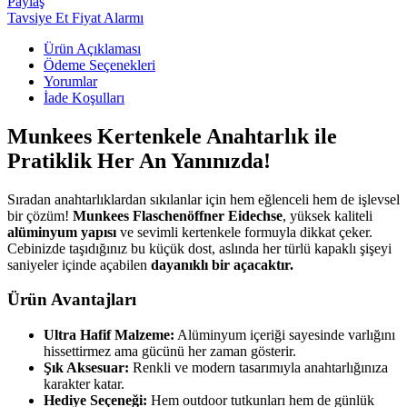
Paylaş
Tavsiye Et
Fiyat Alarmı
Ürün Açıklaması
Ödeme Seçenekleri
Yorumlar
İade Koşulları
Munkees Kertenkele Anahtarlık ile
Pratiklik Her An Yanınızda!
Sıradan anahtarlıklardan sıkılanlar için hem eğlenceli hem de işlevsel
bir çözüm!
Munkees Flaschenöffner Eidechse
, yüksek kaliteli
alüminyum yapısı
ve sevimli kertenkele formuyla dikkat çeker.
Cebinizde taşıdığınız bu küçük dost, aslında her türlü kapaklı şişeyi
saniyeler içinde açabilen
dayanıklı bir açacaktır.
Ürün Avantajları
Ultra Hafif Malzeme:
Alüminyum içeriği sayesinde varlığını
hissettirmez ama gücünü her zaman gösterir.
Şık Aksesuar:
Renkli ve modern tasarımıyla anahtarlığınıza
karakter katar.
Hediye Seçeneği:
Hem outdoor tutkunları hem de günlük