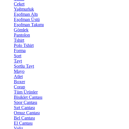
Ceket
Yağmurluk
Eşofman Altı
Eşofman Üstü
Eşofman Takımı
Gömlek
Pantolon
Tshirt
Polo Tshirt
Forma
Şort
Tayt
Şortlu Tayt
Mayo
Atlet
Boxer
Çorap
Tüm Ürünler
Bisiklet Çantası
Spor Çantası
Sırt Çantası
Omuz Çantası
Bel Çantası
El Çantası
Valiz