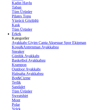
Kadın Havlu
Taban
Tüm Ürünler
Pilates Topu
Yüzücü Gözlüğü
Kask
Tüm Ürünler
Erkek
Kategoriler
Ayakkabı
Giyim
Çanta
Aksesuar
Spor Ekipman
Koşu&Antrenman Ayakkabısı
Sneaker
Günlük Ayakkabı
Basketbol Ayakkabısı
Krampon
Outdoor Ayakkabı
Halısaha Ayakkabısı
Bot&Çizme
Terlik
Sandalet
Tüm Ürünler
Sweatshirt
Mont
Polar
Yelek