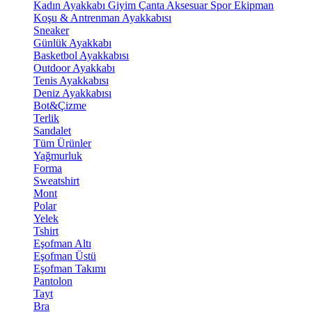
Kadın Ayakkabı
Giyim
Çanta
Aksesuar
Spor Ekipman
Koşu & Antrenman Ayakkabısı
Sneaker
Günlük Ayakkabı
Basketbol Ayakkabısı
Outdoor Ayakkabı
Tenis Ayakkabısı
Deniz Ayakkabısı
Bot&Çizme
Terlik
Sandalet
Tüm Ürünler
Yağmurluk
Forma
Sweatshirt
Mont
Polar
Yelek
Tshirt
Eşofman Altı
Eşofman Üstü
Eşofman Takımı
Pantolon
Tayt
Bra