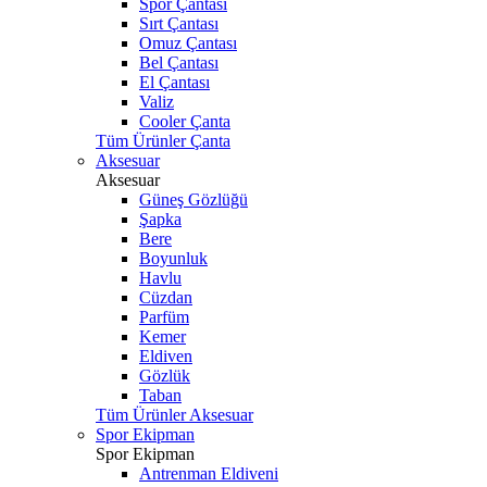
Spor Çantası
Sırt Çantası
Omuz Çantası
Bel Çantası
El Çantası
Valiz
Cooler Çanta
Tüm Ürünler Çanta
Aksesuar
Aksesuar
Güneş Gözlüğü
Şapka
Bere
Boyunluk
Havlu
Cüzdan
Parfüm
Kemer
Eldiven
Gözlük
Taban
Tüm Ürünler Aksesuar
Spor Ekipman
Spor Ekipman
Antrenman Eldiveni