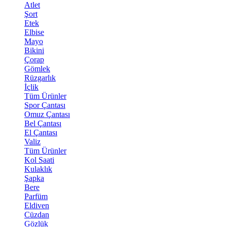
Atlet
Şort
Etek
Elbise
Mayo
Bikini
Çorap
Gömlek
Rüzgarlık
İçlik
Tüm Ürünler
Spor Çantası
Omuz Çantası
Bel Çantası
El Çantası
Valiz
Tüm Ürünler
Kol Saati
Kulaklık
Şapka
Bere
Parfüm
Eldiven
Cüzdan
Gözlük