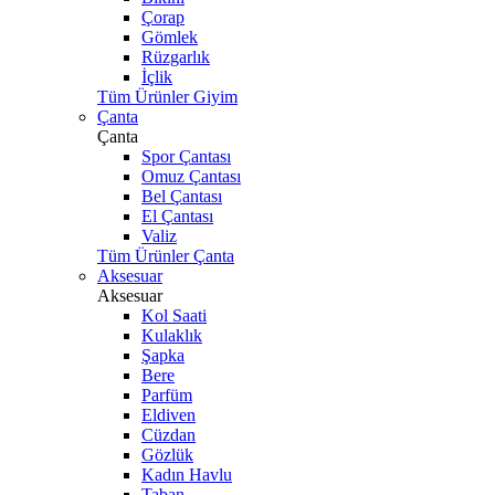
Çorap
Gömlek
Rüzgarlık
İçlik
Tüm Ürünler Giyim
Çanta
Çanta
Spor Çantası
Omuz Çantası
Bel Çantası
El Çantası
Valiz
Tüm Ürünler Çanta
Aksesuar
Aksesuar
Kol Saati
Kulaklık
Şapka
Bere
Parfüm
Eldiven
Cüzdan
Gözlük
Kadın Havlu
Taban