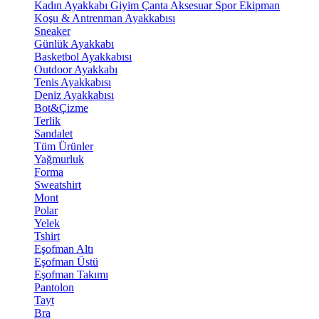
Kadın Ayakkabı
Giyim
Çanta
Aksesuar
Spor Ekipman
Koşu & Antrenman Ayakkabısı
Sneaker
Günlük Ayakkabı
Basketbol Ayakkabısı
Outdoor Ayakkabı
Tenis Ayakkabısı
Deniz Ayakkabısı
Bot&Çizme
Terlik
Sandalet
Tüm Ürünler
Yağmurluk
Forma
Sweatshirt
Mont
Polar
Yelek
Tshirt
Eşofman Altı
Eşofman Üstü
Eşofman Takımı
Pantolon
Tayt
Bra