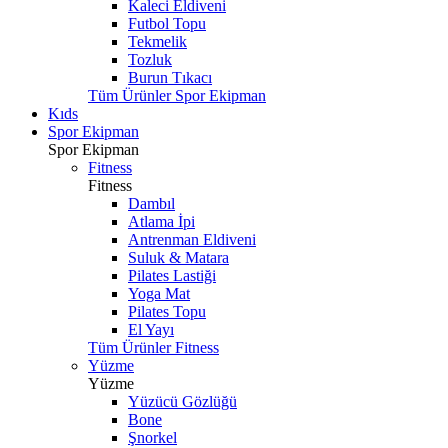
Kaleci Eldiveni
Futbol Topu
Tekmelik
Tozluk
Burun Tıkacı
Tüm Ürünler Spor Ekipman
Kıds
Spor Ekipman
Spor Ekipman
Fitness
Fitness
Dambıl
Atlama İpi
Antrenman Eldiveni
Suluk & Matara
Pilates Lastiği
Yoga Mat
Pilates Topu
El Yayı
Tüm Ürünler Fitness
Yüzme
Yüzme
Yüzücü Gözlüğü
Bone
Şnorkel