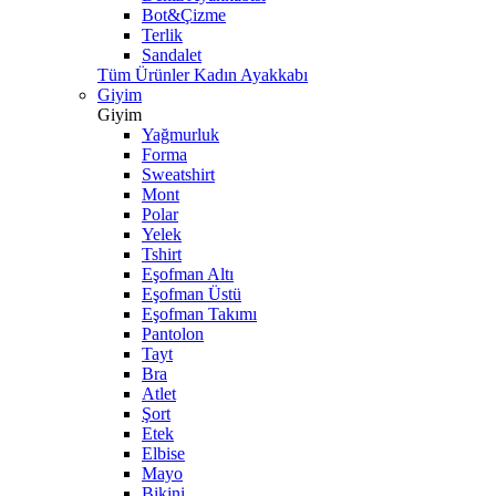
Bot&Çizme
Terlik
Sandalet
Tüm Ürünler Kadın Ayakkabı
Giyim
Giyim
Yağmurluk
Forma
Sweatshirt
Mont
Polar
Yelek
Tshirt
Eşofman Altı
Eşofman Üstü
Eşofman Takımı
Pantolon
Tayt
Bra
Atlet
Şort
Etek
Elbise
Mayo
Bikini