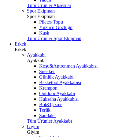
Tüm Ürünler Aksesuar
Spor Ekipman
Spor Ekipman
Pilates Topu
Yüzücü Gözlüğü
Kask
Tüm Ürünler Spor Ekipman
Erkek
Erkek
Ayakkabı
Ayakkabı
Koşu&Antrenman Ayakkabısı
Sneaker
Günlük Ayakkabı
Basketbol Ayakkabısı
Krampon
Outdoor Ayakkabı
Halısaha Ayakkabısı
Bot&Çizme
Terlik
Sandalet
Tüm Ürünler Ayakkabı
Giyim
Giyim