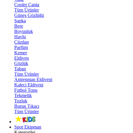
Cooler Çanta
Tüm Ürünler
Güneş Gözlüğü
Şapka
Bere
Boyunluk
Havlu
Cüzdan
Parfüm
Kemer
Eldiven
Gözlük
Taban
Tüm Ürünler
Antrenman Eldiveni
Kaleci Eldiveni
Futbol Topu
Tekmelik
Tozluk
Burun Tıkacı
Tüm Ürünler
Spor Ekipman
Kategoriler