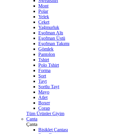
Sweatshirt
Mont
Polar
Yelek
Ceket
Yağmurluk
Eşofman Altı
Eşofman Üstü
Eşofman Takımı
Gömlek
Pantolon
Tshirt
Polo Tshirt
Forma
Şort
Tayt
Şortlu Tayt
Mayo
Atlet
Boxer
Çorap
Tüm Ürünler Giyim
Çanta
Çanta
Bisiklet Çantası