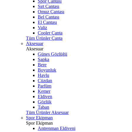
Spor Çantası
Sırt Çantası
Omuz Çantası
Bel Çantası
El Çantası
Valiz
Cooler Çanta
Tüm Ürünler Çanta
Aksesuar
Aksesuar
Güneş Gözlüğü
Şapka
Bere
Boyunluk
Havlu
Cüzdan
Parfüm
Kemer
Eldiven
Gözlük
Taban
Tüm Ürünler Aksesuar
Spor Ekipman
Spor Ekipman
Antrenman Eldiveni