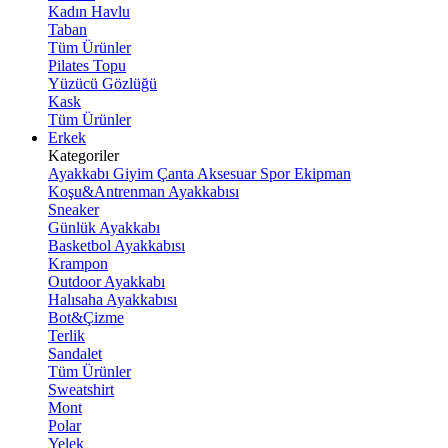
Kadın Havlu
Taban
Tüm Ürünler
Pilates Topu
Yüzücü Gözlüğü
Kask
Tüm Ürünler
Erkek
Kategoriler
Ayakkabı
Giyim
Çanta
Aksesuar
Spor Ekipman
Koşu&Antrenman Ayakkabısı
Sneaker
Günlük Ayakkabı
Basketbol Ayakkabısı
Krampon
Outdoor Ayakkabı
Halısaha Ayakkabısı
Bot&Çizme
Terlik
Sandalet
Tüm Ürünler
Sweatshirt
Mont
Polar
Yelek