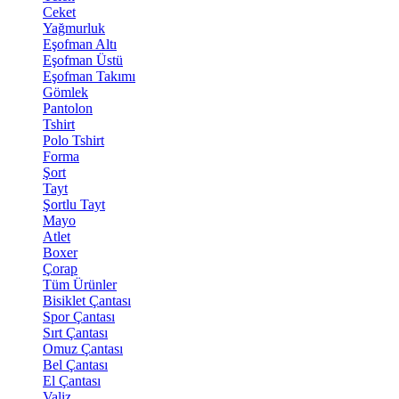
Ceket
Yağmurluk
Eşofman Altı
Eşofman Üstü
Eşofman Takımı
Gömlek
Pantolon
Tshirt
Polo Tshirt
Forma
Şort
Tayt
Şortlu Tayt
Mayo
Atlet
Boxer
Çorap
Tüm Ürünler
Bisiklet Çantası
Spor Çantası
Sırt Çantası
Omuz Çantası
Bel Çantası
El Çantası
Valiz