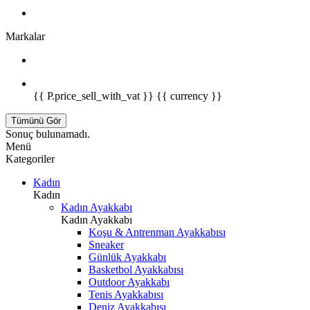
Markalar
{{ P.price_sell_with_vat }} {{ currency }}
Tümünü Gör
Sonuç bulunamadı.
Menü
Kategoriler
Kadın
Kadın
Kadın Ayakkabı
Kadın Ayakkabı
Koşu & Antrenman Ayakkabısı
Sneaker
Günlük Ayakkabı
Basketbol Ayakkabısı
Outdoor Ayakkabı
Tenis Ayakkabısı
Deniz Ayakkabısı