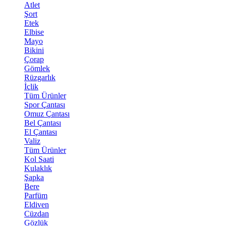
Atlet
Şort
Etek
Elbise
Mayo
Bikini
Çorap
Gömlek
Rüzgarlık
İçlik
Tüm Ürünler
Spor Çantası
Omuz Çantası
Bel Çantası
El Çantası
Valiz
Tüm Ürünler
Kol Saati
Kulaklık
Şapka
Bere
Parfüm
Eldiven
Cüzdan
Gözlük