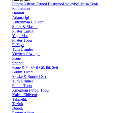
Fitness
Yüzme
Futbol
Basketbol
Voleybol
Masa Tenisi
Badminton
Dambıl
Atlama İpi
Antrenman Eldiveni
Suluk & Matara
Pilates Lastiği
Yoga Mat
Pilates Topu
El Yayı
Tüm Ürünler
Yüzücü Gözlüğü
Bone
Şnorkel
Bone & Yüzücü Gözlük Seti
Burun Tıkacı
Maske & Şnorkel Set
Tüm Ürünler
Futbol Topu
Amerikan Futbol Topu
Kaleci Eldiveni
Tekmelik
Tozluk
Düdük
Boyun Askısı