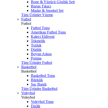
Bone & Yüzücü Gözlük Seti
Burun Tıkacı
Maske & Şnorkel Set
Tüm Ürünler Yüzme
Futbol
Futbol
Futbol Topu
Amerikan Futbol Topu
Kaleci Eldiveni
Tekmelik
Tozluk
Düdük
Boyun Askısı
Pompa
Tüm Ürünler Futbol
Basketbol
Basketbol
Basketbol Topu
Bileklik
Saç Bandı
Tüm Ürünler Basketbol
Voleybol
Voleybol
Voleybol Topu
Dizlik