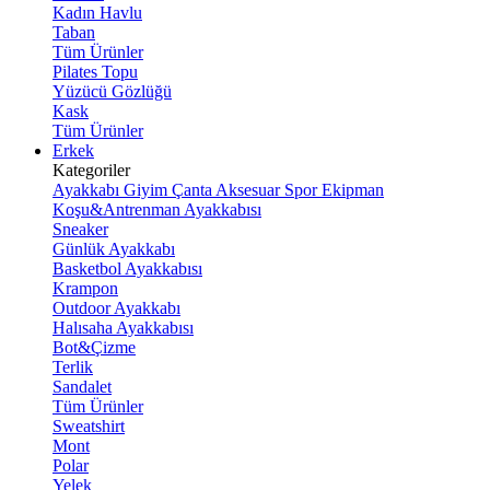
Kadın Havlu
Taban
Tüm Ürünler
Pilates Topu
Yüzücü Gözlüğü
Kask
Tüm Ürünler
Erkek
Kategoriler
Ayakkabı
Giyim
Çanta
Aksesuar
Spor Ekipman
Koşu&Antrenman Ayakkabısı
Sneaker
Günlük Ayakkabı
Basketbol Ayakkabısı
Krampon
Outdoor Ayakkabı
Halısaha Ayakkabısı
Bot&Çizme
Terlik
Sandalet
Tüm Ürünler
Sweatshirt
Mont
Polar
Yelek