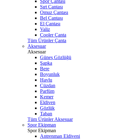
Spor Çantası
Sırt Çantası
Omuz Çantası
Bel Çantası
El Çantası
Valiz
Cooler Çanta
Tüm Ürünler Çanta
Aksesuar
Aksesuar
Güneş Gözlüğü
Şapka
Bere
Boyunluk
Havlu
Cüzdan
Parfüm
Kemer
Eldiven
Gözlük
Taban
Tüm Ürünler Aksesuar
Spor Ekipman
Spor Ekipman
Antrenman Eldiveni