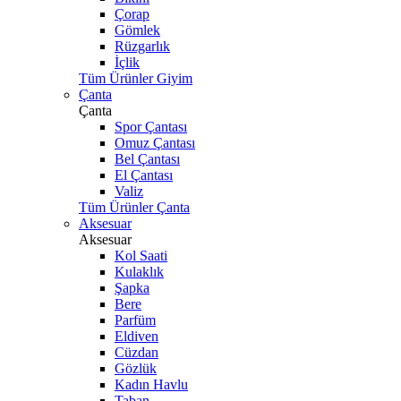
Çorap
Gömlek
Rüzgarlık
İçlik
Tüm Ürünler Giyim
Çanta
Çanta
Spor Çantası
Omuz Çantası
Bel Çantası
El Çantası
Valiz
Tüm Ürünler Çanta
Aksesuar
Aksesuar
Kol Saati
Kulaklık
Şapka
Bere
Parfüm
Eldiven
Cüzdan
Gözlük
Kadın Havlu
Taban