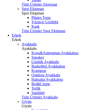
Tüm Ürünler Aksesuar
Spor Ekipman
Spor Ekipman
Pilates Topu
Yüzücü Gözlüğü
Kask
Tüm Ürünler Spor Ekipman
Erkek
Erkek
Ayakkabı
Ayakkabı
Koşu&Antrenman Ayakkabısı
Sneaker
Günlük Ayakkabı
Basketbol Ayakkabısı
Krampon
Outdoor Ayakkabı
Halısaha Ayakkabısı
Bot&Çizme
Terlik
Sandalet
Tüm Ürünler Ayakkabı
Giyim
Giyim