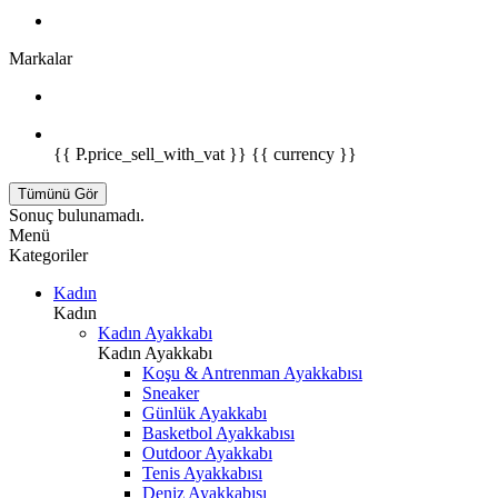
Markalar
{{ P.price_sell_with_vat }} {{ currency }}
Tümünü Gör
Sonuç bulunamadı.
Menü
Kategoriler
Kadın
Kadın
Kadın Ayakkabı
Kadın Ayakkabı
Koşu & Antrenman Ayakkabısı
Sneaker
Günlük Ayakkabı
Basketbol Ayakkabısı
Outdoor Ayakkabı
Tenis Ayakkabısı
Deniz Ayakkabısı