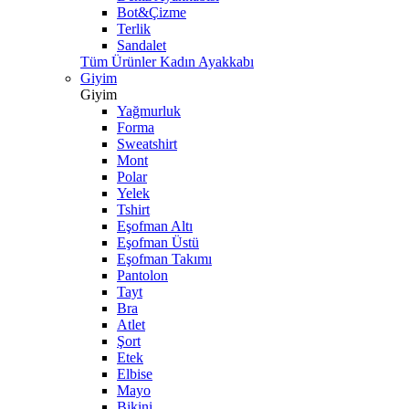
Bot&Çizme
Terlik
Sandalet
Tüm Ürünler Kadın Ayakkabı
Giyim
Giyim
Yağmurluk
Forma
Sweatshirt
Mont
Polar
Yelek
Tshirt
Eşofman Altı
Eşofman Üstü
Eşofman Takımı
Pantolon
Tayt
Bra
Atlet
Şort
Etek
Elbise
Mayo
Bikini