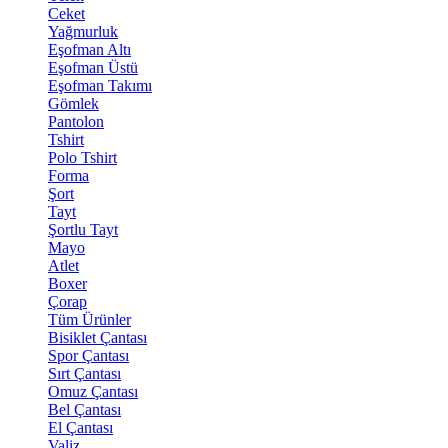
Ceket
Yağmurluk
Eşofman Altı
Eşofman Üstü
Eşofman Takımı
Gömlek
Pantolon
Tshirt
Polo Tshirt
Forma
Şort
Tayt
Şortlu Tayt
Mayo
Atlet
Boxer
Çorap
Tüm Ürünler
Bisiklet Çantası
Spor Çantası
Sırt Çantası
Omuz Çantası
Bel Çantası
El Çantası
Valiz