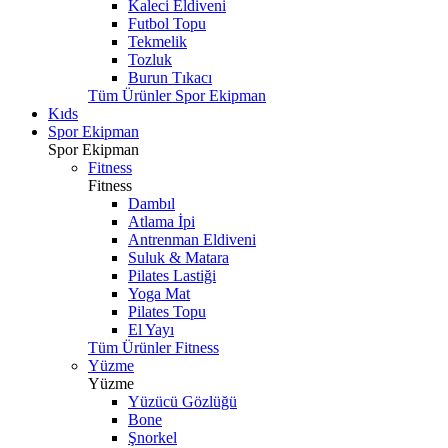
Kaleci Eldiveni
Futbol Topu
Tekmelik
Tozluk
Burun Tıkacı
Tüm Ürünler Spor Ekipman
Kıds
Spor Ekipman
Spor Ekipman
Fitness
Fitness
Dambıl
Atlama İpi
Antrenman Eldiveni
Suluk & Matara
Pilates Lastiği
Yoga Mat
Pilates Topu
El Yayı
Tüm Ürünler Fitness
Yüzme
Yüzme
Yüzücü Gözlüğü
Bone
Şnorkel