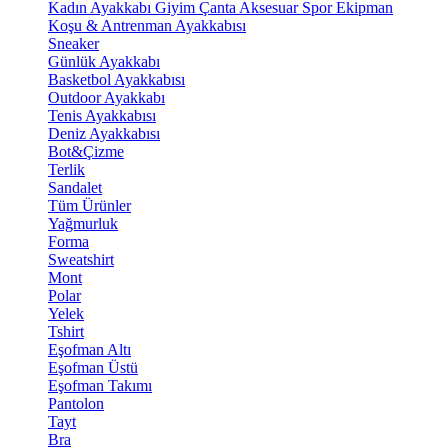
Kadın Ayakkabı
Giyim
Çanta
Aksesuar
Spor Ekipman
Koşu & Antrenman Ayakkabısı
Sneaker
Günlük Ayakkabı
Basketbol Ayakkabısı
Outdoor Ayakkabı
Tenis Ayakkabısı
Deniz Ayakkabısı
Bot&Çizme
Terlik
Sandalet
Tüm Ürünler
Yağmurluk
Forma
Sweatshirt
Mont
Polar
Yelek
Tshirt
Eşofman Altı
Eşofman Üstü
Eşofman Takımı
Pantolon
Tayt
Bra