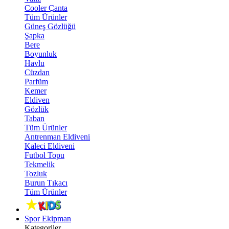
Cooler Çanta
Tüm Ürünler
Güneş Gözlüğü
Şapka
Bere
Boyunluk
Havlu
Cüzdan
Parfüm
Kemer
Eldiven
Gözlük
Taban
Tüm Ürünler
Antrenman Eldiveni
Kaleci Eldiveni
Futbol Topu
Tekmelik
Tozluk
Burun Tıkacı
Tüm Ürünler
Spor Ekipman
Kategoriler