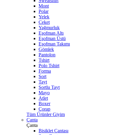
Sweatshirt
Mont
Polar
Yelek
Ceket
Yağmurluk
Eşofman Altı
Eşofman Üstü
Eşofman Takımı
Gömlek
Pantolon
Tshirt
Polo Tshirt
Forma
Şort
Tayt
Şortlu Tayt
Mayo
Atlet
Boxer
Çorap
Tüm Ürünler Giyim
Çanta
Çanta
Bisiklet Çantası