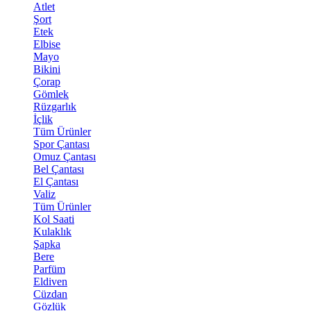
Atlet
Şort
Etek
Elbise
Mayo
Bikini
Çorap
Gömlek
Rüzgarlık
İçlik
Tüm Ürünler
Spor Çantası
Omuz Çantası
Bel Çantası
El Çantası
Valiz
Tüm Ürünler
Kol Saati
Kulaklık
Şapka
Bere
Parfüm
Eldiven
Cüzdan
Gözlük