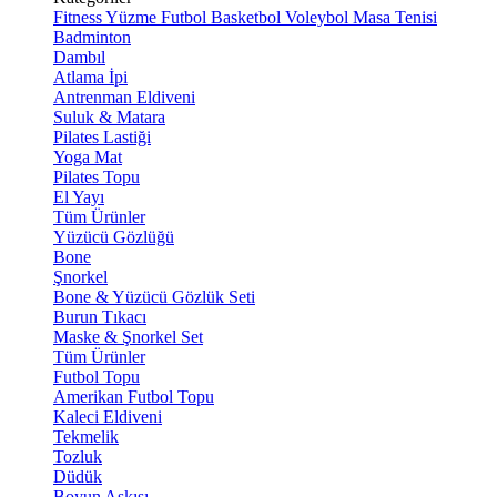
Fitness
Yüzme
Futbol
Basketbol
Voleybol
Masa Tenisi
Badminton
Dambıl
Atlama İpi
Antrenman Eldiveni
Suluk & Matara
Pilates Lastiği
Yoga Mat
Pilates Topu
El Yayı
Tüm Ürünler
Yüzücü Gözlüğü
Bone
Şnorkel
Bone & Yüzücü Gözlük Seti
Burun Tıkacı
Maske & Şnorkel Set
Tüm Ürünler
Futbol Topu
Amerikan Futbol Topu
Kaleci Eldiveni
Tekmelik
Tozluk
Düdük
Boyun Askısı