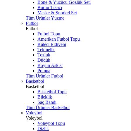
Bone & Yüzücü Gözlük Seti
Burun Tıkacı
Maske & Şnorkel Set
Tüm Ürünler Yüzme
Futbol
Futbol
Futbol Topu
Amerikan Futbol Topu
Kaleci Eldiveni
Tekmelik
Tozluk
Düdük
Boyun Askısı
Pompa
Tüm Ürünler Futbol
Basketbol
Basketbol
Basketbol Topu
Bileklik
Saç Bandı
Tüm Ürünler Basketbol
Voleybol
Voleybol
Voleybol Topu
Dizlik