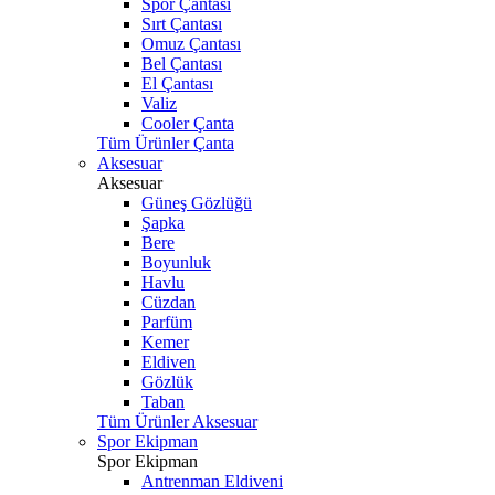
Spor Çantası
Sırt Çantası
Omuz Çantası
Bel Çantası
El Çantası
Valiz
Cooler Çanta
Tüm Ürünler Çanta
Aksesuar
Aksesuar
Güneş Gözlüğü
Şapka
Bere
Boyunluk
Havlu
Cüzdan
Parfüm
Kemer
Eldiven
Gözlük
Taban
Tüm Ürünler Aksesuar
Spor Ekipman
Spor Ekipman
Antrenman Eldiveni