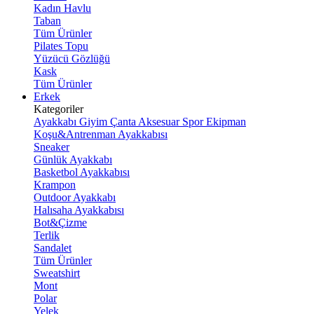
Kadın Havlu
Taban
Tüm Ürünler
Pilates Topu
Yüzücü Gözlüğü
Kask
Tüm Ürünler
Erkek
Kategoriler
Ayakkabı
Giyim
Çanta
Aksesuar
Spor Ekipman
Koşu&Antrenman Ayakkabısı
Sneaker
Günlük Ayakkabı
Basketbol Ayakkabısı
Krampon
Outdoor Ayakkabı
Halısaha Ayakkabısı
Bot&Çizme
Terlik
Sandalet
Tüm Ürünler
Sweatshirt
Mont
Polar
Yelek