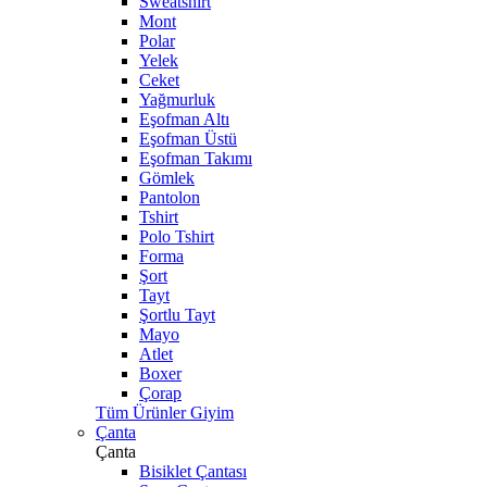
Sweatshirt
Mont
Polar
Yelek
Ceket
Yağmurluk
Eşofman Altı
Eşofman Üstü
Eşofman Takımı
Gömlek
Pantolon
Tshirt
Polo Tshirt
Forma
Şort
Tayt
Şortlu Tayt
Mayo
Atlet
Boxer
Çorap
Tüm Ürünler Giyim
Çanta
Çanta
Bisiklet Çantası