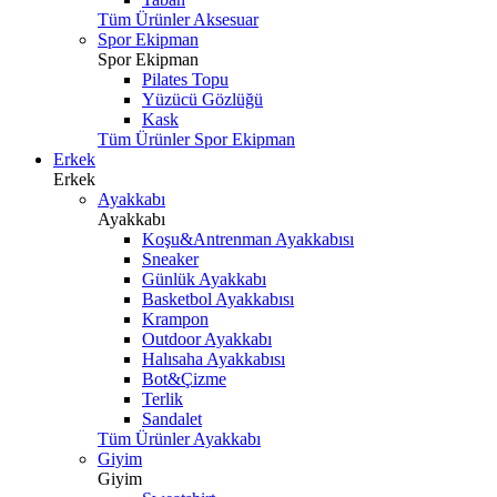
Tüm Ürünler Aksesuar
Spor Ekipman
Spor Ekipman
Pilates Topu
Yüzücü Gözlüğü
Kask
Tüm Ürünler Spor Ekipman
Erkek
Erkek
Ayakkabı
Ayakkabı
Koşu&Antrenman Ayakkabısı
Sneaker
Günlük Ayakkabı
Basketbol Ayakkabısı
Krampon
Outdoor Ayakkabı
Halısaha Ayakkabısı
Bot&Çizme
Terlik
Sandalet
Tüm Ürünler Ayakkabı
Giyim
Giyim