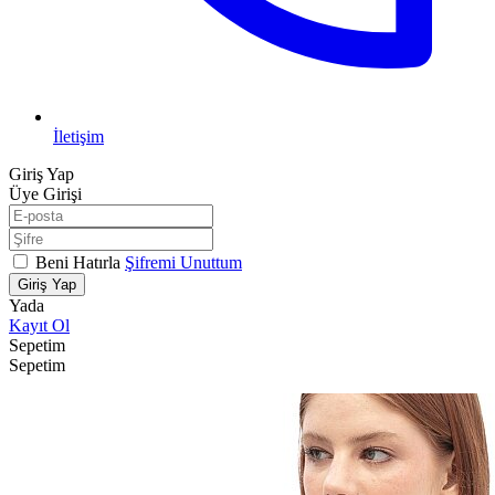
İletişim
Giriş Yap
Üye Girişi
Beni Hatırla
Şifremi Unuttum
Giriş Yap
Yada
Kayıt Ol
Sepetim
Sepetim