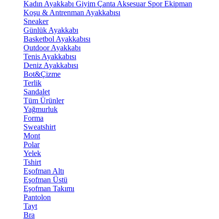
Kadın Ayakkabı
Giyim
Çanta
Aksesuar
Spor Ekipman
Koşu & Antrenman Ayakkabısı
Sneaker
Günlük Ayakkabı
Basketbol Ayakkabısı
Outdoor Ayakkabı
Tenis Ayakkabısı
Deniz Ayakkabısı
Bot&Çizme
Terlik
Sandalet
Tüm Ürünler
Yağmurluk
Forma
Sweatshirt
Mont
Polar
Yelek
Tshirt
Eşofman Altı
Eşofman Üstü
Eşofman Takımı
Pantolon
Tayt
Bra