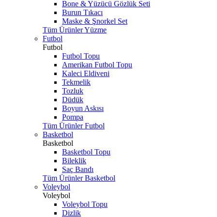
Bone & Yüzücü Gözlük Seti
Burun Tıkacı
Maske & Şnorkel Set
Tüm Ürünler Yüzme
Futbol
Futbol
Futbol Topu
Amerikan Futbol Topu
Kaleci Eldiveni
Tekmelik
Tozluk
Düdük
Boyun Askısı
Pompa
Tüm Ürünler Futbol
Basketbol
Basketbol
Basketbol Topu
Bileklik
Saç Bandı
Tüm Ürünler Basketbol
Voleybol
Voleybol
Voleybol Topu
Dizlik