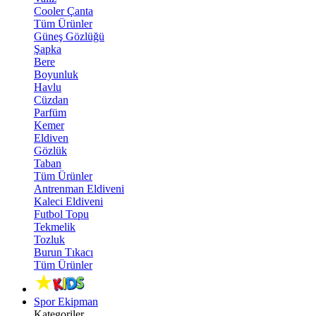
Cooler Çanta
Tüm Ürünler
Güneş Gözlüğü
Şapka
Bere
Boyunluk
Havlu
Cüzdan
Parfüm
Kemer
Eldiven
Gözlük
Taban
Tüm Ürünler
Antrenman Eldiveni
Kaleci Eldiveni
Futbol Topu
Tekmelik
Tozluk
Burun Tıkacı
Tüm Ürünler
Spor Ekipman
Kategoriler