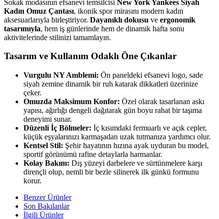
Sokak modasının efsanevi temsilcisi
New York Yankees Siyah
Kadın Omuz Çantası
, ikonik spor mirasını modern kadın
aksesuarlarıyla birleştiriyor.
Dayanıklı dokusu
ve
ergonomik
tasarımıyla
, hem iş günlerinde hem de dinamik hafta sonu
aktivitelerinde stilinizi tamamlayın.
Tasarım ve Kullanım Odaklı Öne Çıkanlar
Vurgulu NY Amblemi:
Ön paneldeki efsanevi logo, sade
siyah zemine dinamik bir ruh katarak dikkatleri üzerinize
çeker.
Omuzda Maksimum Konfor:
Özel olarak tasarlanan askı
yapısı, ağırlığı dengeli dağıtarak gün boyu rahat bir taşıma
deneyimi sunar.
Düzenli İç Bölmeler:
İç kısımdaki fermuarlı ve açık cepler,
küçük eşyalarınızı karmaşadan uzak tutmanıza yardımcı olur.
Kentsel Stil:
Şehir hayatının hızına ayak uyduran bu model,
sportif görünümü rafine detaylarla harmanlar.
Kolay Bakım:
Dış yüzeyi darbelere ve sürtünmelere karşı
dirençli olup, nemli bir bezle silinerek ilk günkü formunu
korur.
Benzer Ürünler
Son Bakılanlar
İlgili Ürünler