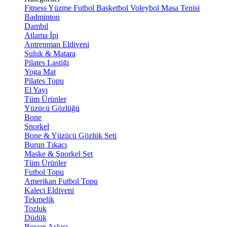
Fitness
Yüzme
Futbol
Basketbol
Voleybol
Masa Tenisi
Badminton
Dambıl
Atlama İpi
Antrenman Eldiveni
Suluk & Matara
Pilates Lastiği
Yoga Mat
Pilates Topu
El Yayı
Tüm Ürünler
Yüzücü Gözlüğü
Bone
Şnorkel
Bone & Yüzücü Gözlük Seti
Burun Tıkacı
Maske & Şnorkel Set
Tüm Ürünler
Futbol Topu
Amerikan Futbol Topu
Kaleci Eldiveni
Tekmelik
Tozluk
Düdük
Boyun Askısı