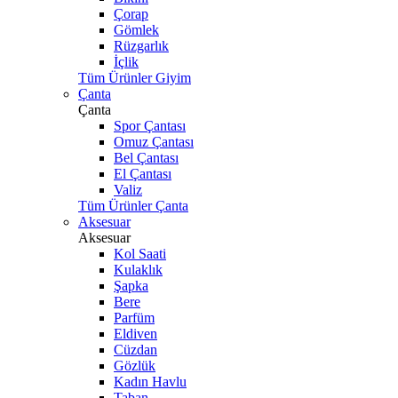
Çorap
Gömlek
Rüzgarlık
İçlik
Tüm Ürünler Giyim
Çanta
Çanta
Spor Çantası
Omuz Çantası
Bel Çantası
El Çantası
Valiz
Tüm Ürünler Çanta
Aksesuar
Aksesuar
Kol Saati
Kulaklık
Şapka
Bere
Parfüm
Eldiven
Cüzdan
Gözlük
Kadın Havlu
Taban