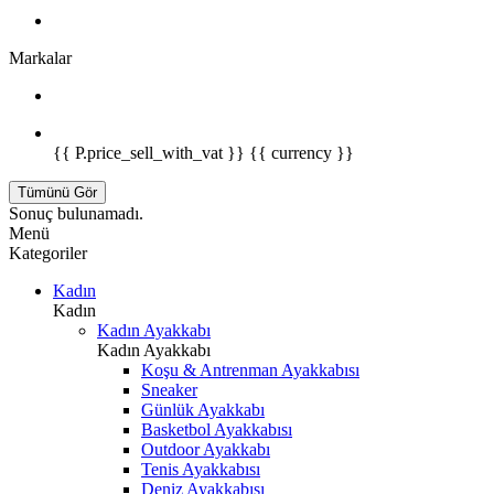
Markalar
{{ P.price_sell_with_vat }} {{ currency }}
Tümünü Gör
Sonuç bulunamadı.
Menü
Kategoriler
Kadın
Kadın
Kadın Ayakkabı
Kadın Ayakkabı
Koşu & Antrenman Ayakkabısı
Sneaker
Günlük Ayakkabı
Basketbol Ayakkabısı
Outdoor Ayakkabı
Tenis Ayakkabısı
Deniz Ayakkabısı