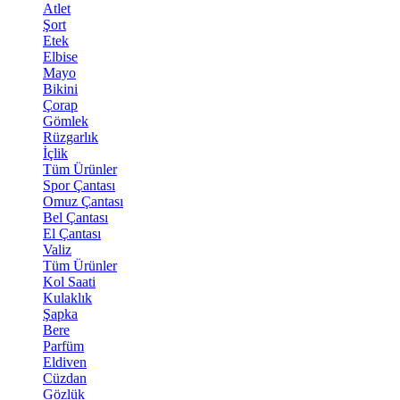
Atlet
Şort
Etek
Elbise
Mayo
Bikini
Çorap
Gömlek
Rüzgarlık
İçlik
Tüm Ürünler
Spor Çantası
Omuz Çantası
Bel Çantası
El Çantası
Valiz
Tüm Ürünler
Kol Saati
Kulaklık
Şapka
Bere
Parfüm
Eldiven
Cüzdan
Gözlük