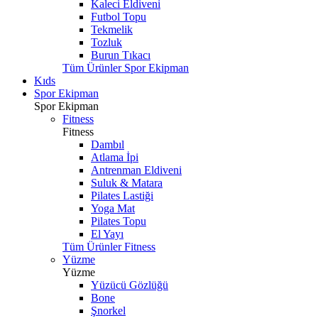
Kaleci Eldiveni
Futbol Topu
Tekmelik
Tozluk
Burun Tıkacı
Tüm Ürünler Spor Ekipman
Kıds
Spor Ekipman
Spor Ekipman
Fitness
Fitness
Dambıl
Atlama İpi
Antrenman Eldiveni
Suluk & Matara
Pilates Lastiği
Yoga Mat
Pilates Topu
El Yayı
Tüm Ürünler Fitness
Yüzme
Yüzme
Yüzücü Gözlüğü
Bone
Şnorkel