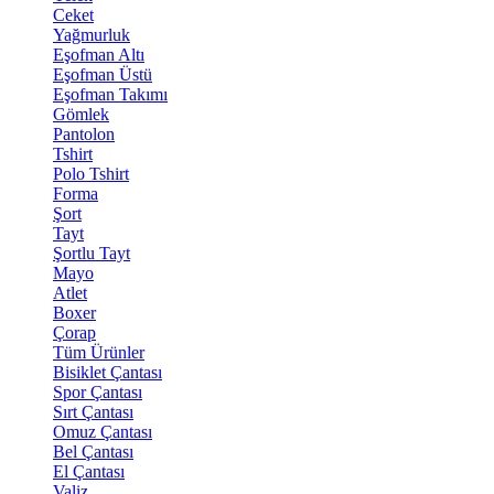
Ceket
Yağmurluk
Eşofman Altı
Eşofman Üstü
Eşofman Takımı
Gömlek
Pantolon
Tshirt
Polo Tshirt
Forma
Şort
Tayt
Şortlu Tayt
Mayo
Atlet
Boxer
Çorap
Tüm Ürünler
Bisiklet Çantası
Spor Çantası
Sırt Çantası
Omuz Çantası
Bel Çantası
El Çantası
Valiz