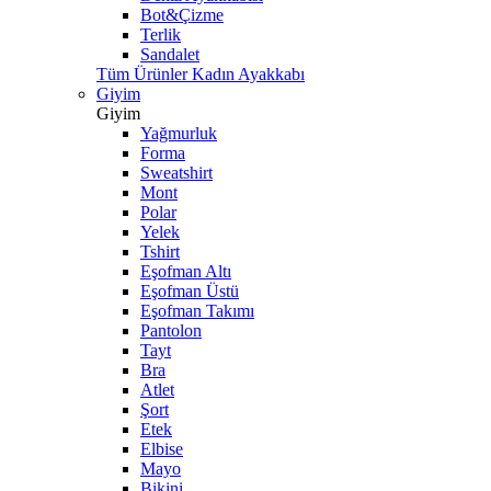
Bot&Çizme
Terlik
Sandalet
Tüm Ürünler Kadın Ayakkabı
Giyim
Giyim
Yağmurluk
Forma
Sweatshirt
Mont
Polar
Yelek
Tshirt
Eşofman Altı
Eşofman Üstü
Eşofman Takımı
Pantolon
Tayt
Bra
Atlet
Şort
Etek
Elbise
Mayo
Bikini