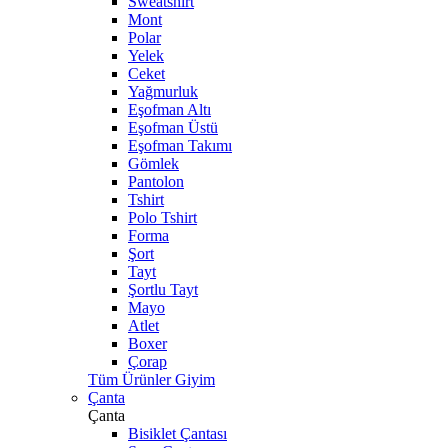
Sweatshirt
Mont
Polar
Yelek
Ceket
Yağmurluk
Eşofman Altı
Eşofman Üstü
Eşofman Takımı
Gömlek
Pantolon
Tshirt
Polo Tshirt
Forma
Şort
Tayt
Şortlu Tayt
Mayo
Atlet
Boxer
Çorap
Tüm Ürünler Giyim
Çanta
Çanta
Bisiklet Çantası