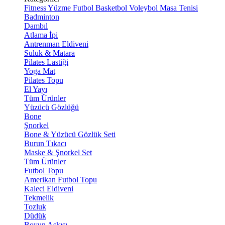
Fitness
Yüzme
Futbol
Basketbol
Voleybol
Masa Tenisi
Badminton
Dambıl
Atlama İpi
Antrenman Eldiveni
Suluk & Matara
Pilates Lastiği
Yoga Mat
Pilates Topu
El Yayı
Tüm Ürünler
Yüzücü Gözlüğü
Bone
Şnorkel
Bone & Yüzücü Gözlük Seti
Burun Tıkacı
Maske & Şnorkel Set
Tüm Ürünler
Futbol Topu
Amerikan Futbol Topu
Kaleci Eldiveni
Tekmelik
Tozluk
Düdük
Boyun Askısı