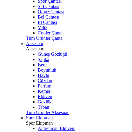
Spor Çantası
Sırt Çantası
Omuz Çantası
Bel Çantası
El Çantası
Valiz
Cooler Çanta
Tüm Ürünler Çanta
Aksesuar
Aksesuar
Güneş Gözlüğü
Şapka
Bere
Boyunluk
Havlu
Cüzdan
Parfüm
Kemer
Eldiven
Gözlük
Taban
Tüm Ürünler Aksesuar
Spor Ekipman
Spor Ekipman
Antrenman Eldiveni