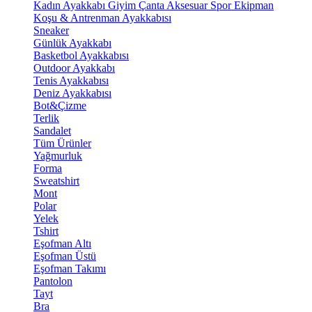
Kadın Ayakkabı
Giyim
Çanta
Aksesuar
Spor Ekipman
Koşu & Antrenman Ayakkabısı
Sneaker
Günlük Ayakkabı
Basketbol Ayakkabısı
Outdoor Ayakkabı
Tenis Ayakkabısı
Deniz Ayakkabısı
Bot&Çizme
Terlik
Sandalet
Tüm Ürünler
Yağmurluk
Forma
Sweatshirt
Mont
Polar
Yelek
Tshirt
Eşofman Altı
Eşofman Üstü
Eşofman Takımı
Pantolon
Tayt
Bra