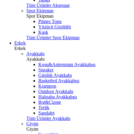
Tüm Ürünler Aksesuar
Spor Ekipman
Spor Ekipman
Pilates Topu
Yüzücü Gözlüğü
Kask
Tüm Ürünler Spor Ekipman
Erkek
Erkek
Ayakkabı
Ayakkabı
Koşu&Antrenman Ayakkabısı
Sneaker
Günlük Ayakkabı
Basketbol Ayakkabısı
Krampon
Outdoor Ayakkabı
Halısaha Ayakkabısı
Bot&Çizme
Terlik
Sandalet
Tüm Ürünler Ayakkabı
Giyim
Giyim