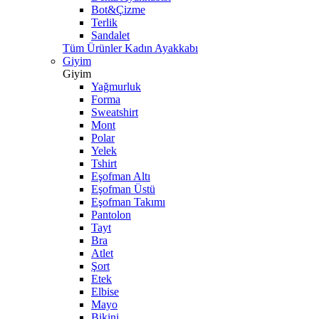
Bot&Çizme
Terlik
Sandalet
Tüm Ürünler Kadın Ayakkabı
Giyim
Giyim
Yağmurluk
Forma
Sweatshirt
Mont
Polar
Yelek
Tshirt
Eşofman Altı
Eşofman Üstü
Eşofman Takımı
Pantolon
Tayt
Bra
Atlet
Şort
Etek
Elbise
Mayo
Bikini