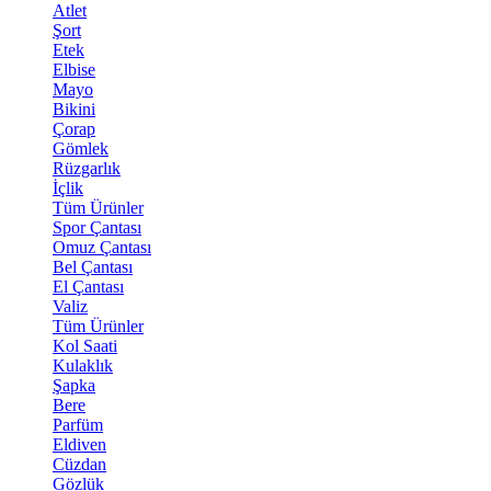
Atlet
Şort
Etek
Elbise
Mayo
Bikini
Çorap
Gömlek
Rüzgarlık
İçlik
Tüm Ürünler
Spor Çantası
Omuz Çantası
Bel Çantası
El Çantası
Valiz
Tüm Ürünler
Kol Saati
Kulaklık
Şapka
Bere
Parfüm
Eldiven
Cüzdan
Gözlük