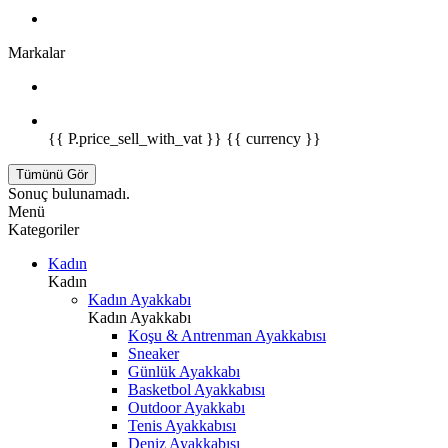
Markalar
{{ P.price_sell_with_vat }} {{ currency }}
Tümünü Gör
Sonuç bulunamadı.
Menü
Kategoriler
Kadın
Kadın
Kadın Ayakkabı
Kadın Ayakkabı
Koşu & Antrenman Ayakkabısı
Sneaker
Günlük Ayakkabı
Basketbol Ayakkabısı
Outdoor Ayakkabı
Tenis Ayakkabısı
Deniz Ayakkabısı