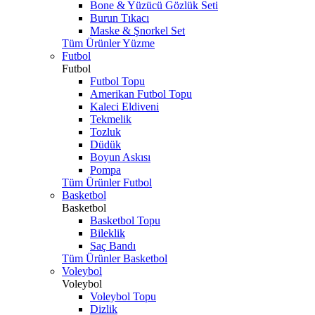
Bone & Yüzücü Gözlük Seti
Burun Tıkacı
Maske & Şnorkel Set
Tüm Ürünler Yüzme
Futbol
Futbol
Futbol Topu
Amerikan Futbol Topu
Kaleci Eldiveni
Tekmelik
Tozluk
Düdük
Boyun Askısı
Pompa
Tüm Ürünler Futbol
Basketbol
Basketbol
Basketbol Topu
Bileklik
Saç Bandı
Tüm Ürünler Basketbol
Voleybol
Voleybol
Voleybol Topu
Dizlik