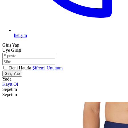
İletişim
Giriş Yap
Üye Girişi
Beni Hatırla
Şifremi Unuttum
Giriş Yap
Yada
Kayıt Ol
Sepetim
Sepetim