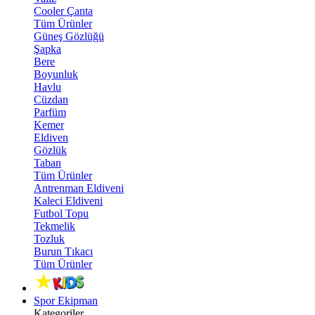
Cooler Çanta
Tüm Ürünler
Güneş Gözlüğü
Şapka
Bere
Boyunluk
Havlu
Cüzdan
Parfüm
Kemer
Eldiven
Gözlük
Taban
Tüm Ürünler
Antrenman Eldiveni
Kaleci Eldiveni
Futbol Topu
Tekmelik
Tozluk
Burun Tıkacı
Tüm Ürünler
Spor Ekipman
Kategoriler