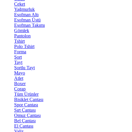
Ceket
Yağmurluk
Eşofman Altı
Eşofman Üstü
Eşofman Takımı
Gömlek
Pantolon
Tshirt
Polo Tshirt
Forma
Şort
Tayt
Şortlu Tayt
Mayo
Atlet
Boxer
Çorap
Tüm Ürünler
Bisiklet Çantası
Spor Çantası
Sırt Çantası
Omuz Çantası
Bel Çantası
El Çantası
Valiz