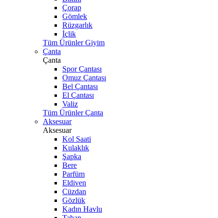
Çorap
Gömlek
Rüzgarlık
İçlik
Tüm Ürünler Giyim
Çanta
Çanta
Spor Çantası
Omuz Çantası
Bel Çantası
El Çantası
Valiz
Tüm Ürünler Çanta
Aksesuar
Aksesuar
Kol Saati
Kulaklık
Şapka
Bere
Parfüm
Eldiven
Cüzdan
Gözlük
Kadın Havlu
Taban