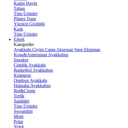
Kadın Havlu
Taban
Tüm Ürünler
Pilates Topu
Yüzücü Gözlüğü
Kask
Tüm Ürünler
Erkek
Kategoriler
Ayakkabı
Giyim
Çanta
Aksesuar
Spor Ekipman
Koşu&Antrenman Ayakkabısı
Sneaker
Günlük Ayakkabı
Basketbol Ayakkabısı
Krampon
Outdoor Ayakkabı
Halısaha Ayakkabısı
Bot&Çizme
Terlik
Sandalet
Tüm Ürünler
Sweatshirt
Mont
Polar
Yelek