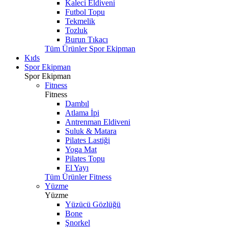
Kaleci Eldiveni
Futbol Topu
Tekmelik
Tozluk
Burun Tıkacı
Tüm Ürünler Spor Ekipman
Kıds
Spor Ekipman
Spor Ekipman
Fitness
Fitness
Dambıl
Atlama İpi
Antrenman Eldiveni
Suluk & Matara
Pilates Lastiği
Yoga Mat
Pilates Topu
El Yayı
Tüm Ürünler Fitness
Yüzme
Yüzme
Yüzücü Gözlüğü
Bone
Şnorkel