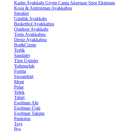
Kadın Ayakkabı
Giyim
Çanta
Aksesuar
Spor Ekipman
Koşu & Antrenman Ayakkabısı
Sneaker
Günlük Ayakkabı
Basketbol Ayakkabısı
Outdoor Ayakkabı
Tenis Ayakkabısı
Deniz Ayakkabısı
Bot&Çizme
Terlik
Sandalet
Tüm Ürünler
Yağmurluk
Forma
Sweatshirt
Mont
Polar
Yelek
Tshirt
Eşofman Altı
Eşofman Üstü
Eşofman Takımı
Pantolon
Tayt
Bra