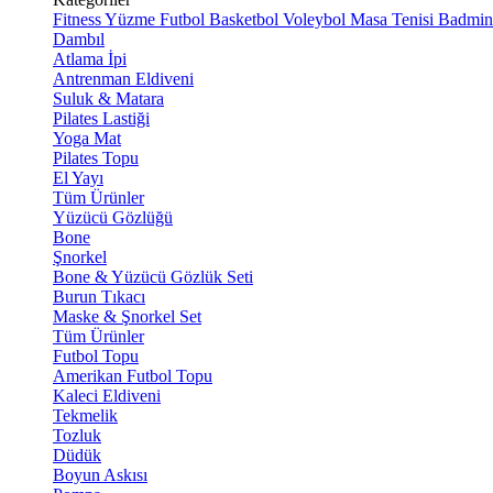
Fitness
Yüzme
Futbol
Basketbol
Voleybol
Masa Tenisi
Badmin
Dambıl
Atlama İpi
Antrenman Eldiveni
Suluk & Matara
Pilates Lastiği
Yoga Mat
Pilates Topu
El Yayı
Tüm Ürünler
Yüzücü Gözlüğü
Bone
Şnorkel
Bone & Yüzücü Gözlük Seti
Burun Tıkacı
Maske & Şnorkel Set
Tüm Ürünler
Futbol Topu
Amerikan Futbol Topu
Kaleci Eldiveni
Tekmelik
Tozluk
Düdük
Boyun Askısı