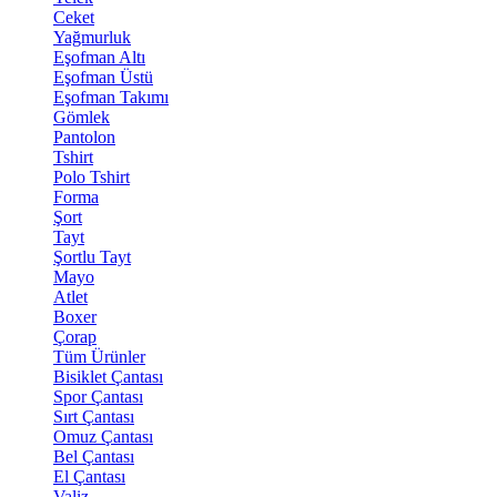
Ceket
Yağmurluk
Eşofman Altı
Eşofman Üstü
Eşofman Takımı
Gömlek
Pantolon
Tshirt
Polo Tshirt
Forma
Şort
Tayt
Şortlu Tayt
Mayo
Atlet
Boxer
Çorap
Tüm Ürünler
Bisiklet Çantası
Spor Çantası
Sırt Çantası
Omuz Çantası
Bel Çantası
El Çantası
Valiz