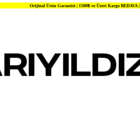
rijinal Ürün Garantisi | 1500₺ ve Üzeri Kargo BEDAVA | Dünya Markala