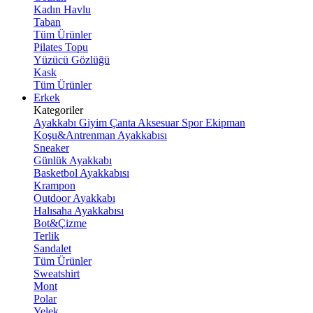
Kadın Havlu
Taban
Tüm Ürünler
Pilates Topu
Yüzücü Gözlüğü
Kask
Tüm Ürünler
Erkek
Kategoriler
Ayakkabı
Giyim
Çanta
Aksesuar
Spor Ekipman
Koşu&Antrenman Ayakkabısı
Sneaker
Günlük Ayakkabı
Basketbol Ayakkabısı
Krampon
Outdoor Ayakkabı
Halısaha Ayakkabısı
Bot&Çizme
Terlik
Sandalet
Tüm Ürünler
Sweatshirt
Mont
Polar
Yelek