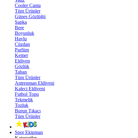
Cooler Çanta
Tüm Ürünler
Güneş Gözlüğü
Şapka
Bere
Boyunluk
Havlu
Cüzdan
Parfüm
Kemer
Eldiven
Gözlük
Taban
Tüm Ürünler
Antrenman Eldiveni
Kaleci Eldiveni
Futbol Topu
Tekmelik
Tozluk
Burun Tıkacı
Tüm Ürünler
Spor Ekipman
Kategoriler