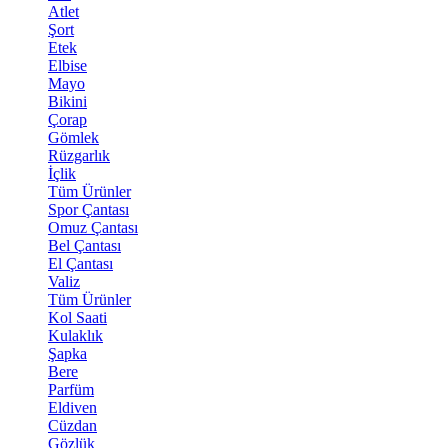
Atlet
Şort
Etek
Elbise
Mayo
Bikini
Çorap
Gömlek
Rüzgarlık
İçlik
Tüm Ürünler
Spor Çantası
Omuz Çantası
Bel Çantası
El Çantası
Valiz
Tüm Ürünler
Kol Saati
Kulaklık
Şapka
Bere
Parfüm
Eldiven
Cüzdan
Gözlük