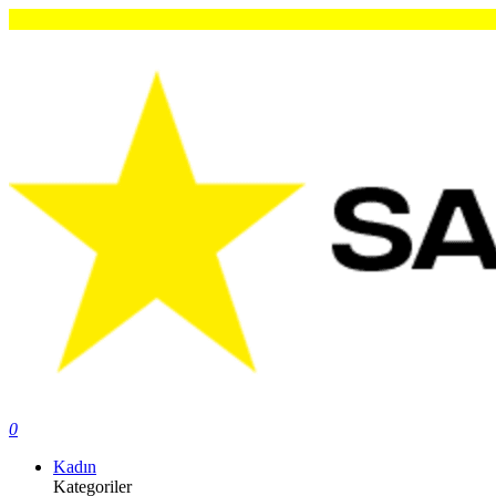
O
0
Kadın
Kategoriler