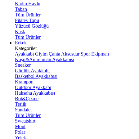
Kadın Havlu
Taban
Tüm Ürünler
Pilates Topu
Yüzücü Gözlüğü
Kask
Tüm Ürünler
Erkek
Kategoriler
Ayakkabı
Giyim
Çanta
Aksesuar
Spor Ekipman
Koşu&Antrenman Ayakkabısı
Sneaker
Günlük Ayakkabı
Basketbol Ayakkabısı
Krampon
Outdoor Ayakkabı
Halısaha Ayakkabısı
Bot&Çizme
Terlik
Sandalet
Tüm Ürünler
Sweatshirt
Mont
Polar
Yelek