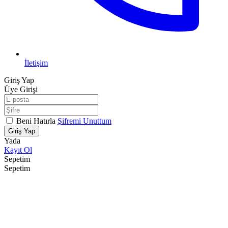
İletişim
Giriş Yap
Üye Girişi
Beni Hatırla
Şifremi Unuttum
Giriş Yap
Yada
Kayıt Ol
Sepetim
Sepetim