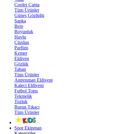
Cooler Çanta
Tüm Ürünler
Güneş Gözlüğü
Şapka
Bere
Boyunluk
Havlu
Cüzdan
Parfüm
Kemer
Eldiven
Gözlük
Taban
Tüm Ürünler
Antrenman Eldiveni
Kaleci Eldiveni
Futbol Topu
Tekmelik
Tozluk
Burun Tıkacı
Tüm Ürünler
Spor Ekipman
Kategoriler