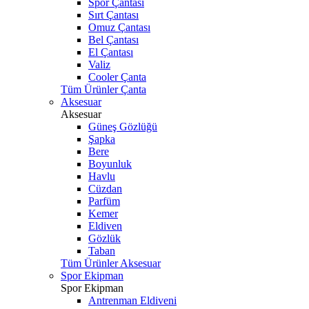
Spor Çantası
Sırt Çantası
Omuz Çantası
Bel Çantası
El Çantası
Valiz
Cooler Çanta
Tüm Ürünler Çanta
Aksesuar
Aksesuar
Güneş Gözlüğü
Şapka
Bere
Boyunluk
Havlu
Cüzdan
Parfüm
Kemer
Eldiven
Gözlük
Taban
Tüm Ürünler Aksesuar
Spor Ekipman
Spor Ekipman
Antrenman Eldiveni