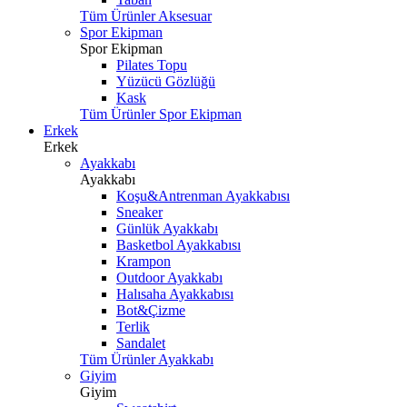
Tüm Ürünler Aksesuar
Spor Ekipman
Spor Ekipman
Pilates Topu
Yüzücü Gözlüğü
Kask
Tüm Ürünler Spor Ekipman
Erkek
Erkek
Ayakkabı
Ayakkabı
Koşu&Antrenman Ayakkabısı
Sneaker
Günlük Ayakkabı
Basketbol Ayakkabısı
Krampon
Outdoor Ayakkabı
Halısaha Ayakkabısı
Bot&Çizme
Terlik
Sandalet
Tüm Ürünler Ayakkabı
Giyim
Giyim