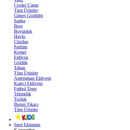
Cooler Çanta
Tüm Ürünler
Güneş Gözlüğü
Şapka
Bere
Boyunluk
Havlu
Cüzdan
Parfüm
Kemer
Eldiven
Gözlük
Taban
Tüm Ürünler
Antrenman Eldiveni
Kaleci Eldiveni
Futbol Topu
Tekmelik
Tozluk
Burun Tıkacı
Tüm Ürünler
Spor Ekipman
Kategoriler