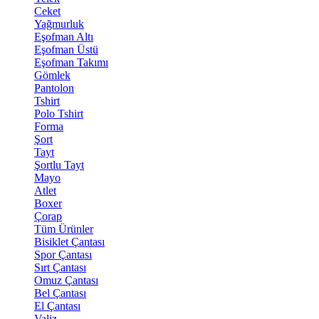
Ceket
Yağmurluk
Eşofman Altı
Eşofman Üstü
Eşofman Takımı
Gömlek
Pantolon
Tshirt
Polo Tshirt
Forma
Şort
Tayt
Şortlu Tayt
Mayo
Atlet
Boxer
Çorap
Tüm Ürünler
Bisiklet Çantası
Spor Çantası
Sırt Çantası
Omuz Çantası
Bel Çantası
El Çantası
Valiz