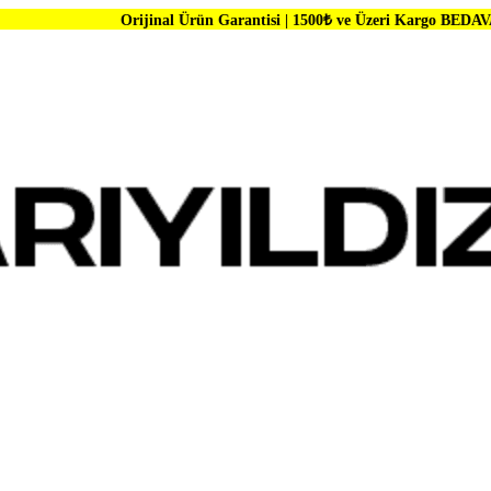
Orijinal Ürün Garantisi | 1500₺ ve Üzeri Kargo BEDAVA | Dünya Mark