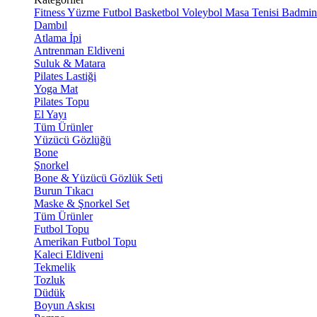
Fitness
Yüzme
Futbol
Basketbol
Voleybol
Masa Tenisi
Badmin
Dambıl
Atlama İpi
Antrenman Eldiveni
Suluk & Matara
Pilates Lastiği
Yoga Mat
Pilates Topu
El Yayı
Tüm Ürünler
Yüzücü Gözlüğü
Bone
Şnorkel
Bone & Yüzücü Gözlük Seti
Burun Tıkacı
Maske & Şnorkel Set
Tüm Ürünler
Futbol Topu
Amerikan Futbol Topu
Kaleci Eldiveni
Tekmelik
Tozluk
Düdük
Boyun Askısı