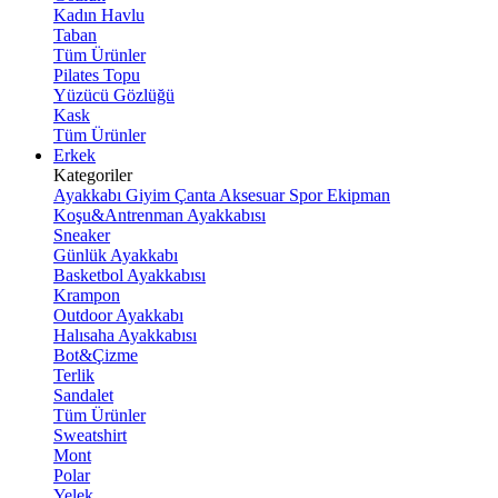
Kadın Havlu
Taban
Tüm Ürünler
Pilates Topu
Yüzücü Gözlüğü
Kask
Tüm Ürünler
Erkek
Kategoriler
Ayakkabı
Giyim
Çanta
Aksesuar
Spor Ekipman
Koşu&Antrenman Ayakkabısı
Sneaker
Günlük Ayakkabı
Basketbol Ayakkabısı
Krampon
Outdoor Ayakkabı
Halısaha Ayakkabısı
Bot&Çizme
Terlik
Sandalet
Tüm Ürünler
Sweatshirt
Mont
Polar
Yelek