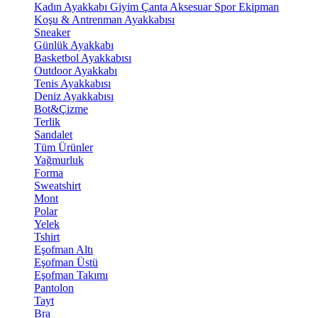
Kadın Ayakkabı
Giyim
Çanta
Aksesuar
Spor Ekipman
Koşu & Antrenman Ayakkabısı
Sneaker
Günlük Ayakkabı
Basketbol Ayakkabısı
Outdoor Ayakkabı
Tenis Ayakkabısı
Deniz Ayakkabısı
Bot&Çizme
Terlik
Sandalet
Tüm Ürünler
Yağmurluk
Forma
Sweatshirt
Mont
Polar
Yelek
Tshirt
Eşofman Altı
Eşofman Üstü
Eşofman Takımı
Pantolon
Tayt
Bra