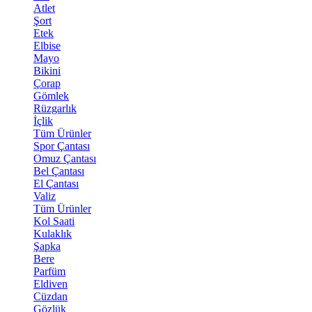
Atlet
Şort
Etek
Elbise
Mayo
Bikini
Çorap
Gömlek
Rüzgarlık
İçlik
Tüm Ürünler
Spor Çantası
Omuz Çantası
Bel Çantası
El Çantası
Valiz
Tüm Ürünler
Kol Saati
Kulaklık
Şapka
Bere
Parfüm
Eldiven
Cüzdan
Gözlük