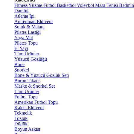
Fitness
Yüzme
Futbol
Basketbol
Voleybol
Masa Tenisi
Badmin
Dambıl
Atlama İpi
Antrenman Eldiveni
Suluk & Matara
Pilates Lastiği
Yoga Mat
Pilates Topu
El Yayı
Tüm Ürünler
Yüzücü Gözlüğü
Bone
Şnorkel
Bone & Yüzücü Gözlük Seti
Burun Tıkacı
Maske & Şnorkel Set
Tüm Ürünler
Futbol Topu
Amerikan Futbol Topu
Kaleci Eldiveni
Tekmelik
Tozluk
Düdük
Boyun Askısı