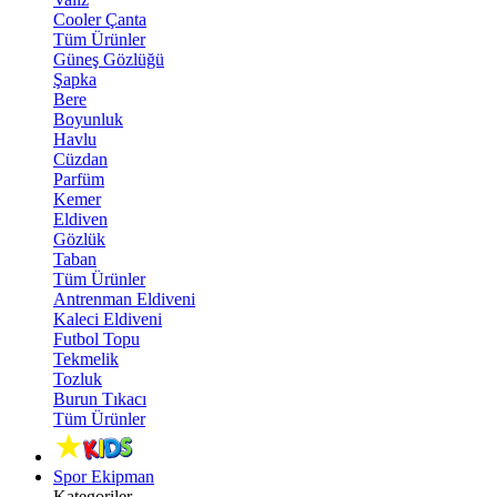
Cooler Çanta
Tüm Ürünler
Güneş Gözlüğü
Şapka
Bere
Boyunluk
Havlu
Cüzdan
Parfüm
Kemer
Eldiven
Gözlük
Taban
Tüm Ürünler
Antrenman Eldiveni
Kaleci Eldiveni
Futbol Topu
Tekmelik
Tozluk
Burun Tıkacı
Tüm Ürünler
Spor Ekipman
Kategoriler