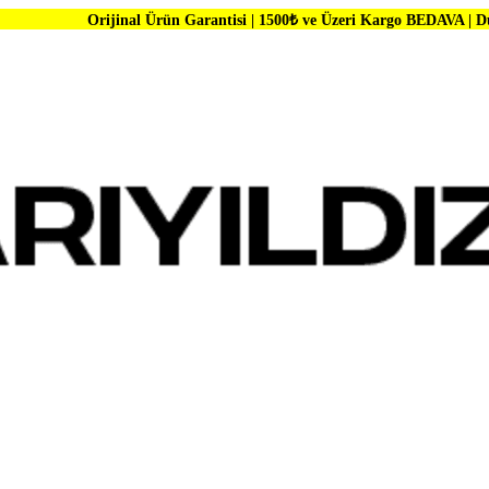
jinal Ürün Garantisi | 1500₺ ve Üzeri Kargo BEDAVA | Dünya Markaları