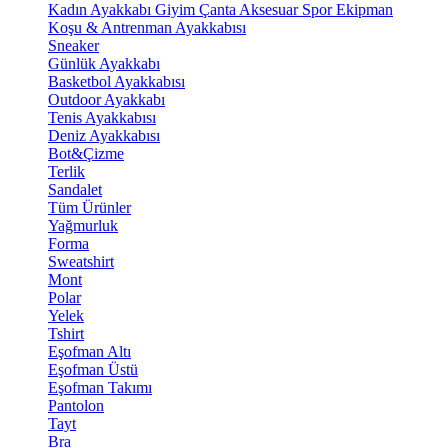
Kadın Ayakkabı
Giyim
Çanta
Aksesuar
Spor Ekipman
Koşu & Antrenman Ayakkabısı
Sneaker
Günlük Ayakkabı
Basketbol Ayakkabısı
Outdoor Ayakkabı
Tenis Ayakkabısı
Deniz Ayakkabısı
Bot&Çizme
Terlik
Sandalet
Tüm Ürünler
Yağmurluk
Forma
Sweatshirt
Mont
Polar
Yelek
Tshirt
Eşofman Altı
Eşofman Üstü
Eşofman Takımı
Pantolon
Tayt
Bra