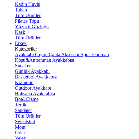
Kadın Havlu
Taban
Tüm Ürünler
Pilates Topu
Yüzücü Gözlüğü
Kask
Tüm Ürünler
Erkek
Kategoriler
Ayakkabı
Giyim
Çanta
Aksesuar
Spor Ekipman
Koşu&Antrenman Ayakkabısı
Sneaker
Günlük Ayakkabı
Basketbol Ayakkabısı
Krampon
Outdoor Ayakkabı
Halısaha Ayakkabısı
Bot&Çizme
Terlik
Sandalet
Tüm Ürünler
Sweatshirt
Mont
Polar
Yelek