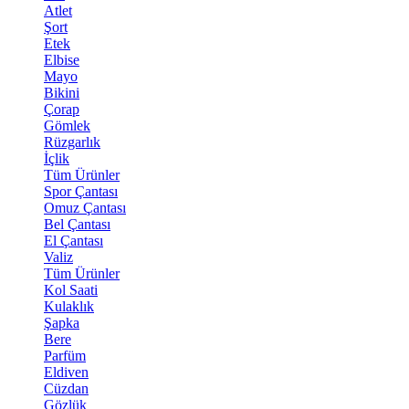
Atlet
Şort
Etek
Elbise
Mayo
Bikini
Çorap
Gömlek
Rüzgarlık
İçlik
Tüm Ürünler
Spor Çantası
Omuz Çantası
Bel Çantası
El Çantası
Valiz
Tüm Ürünler
Kol Saati
Kulaklık
Şapka
Bere
Parfüm
Eldiven
Cüzdan
Gözlük