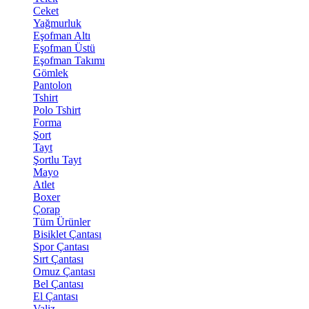
Ceket
Yağmurluk
Eşofman Altı
Eşofman Üstü
Eşofman Takımı
Gömlek
Pantolon
Tshirt
Polo Tshirt
Forma
Şort
Tayt
Şortlu Tayt
Mayo
Atlet
Boxer
Çorap
Tüm Ürünler
Bisiklet Çantası
Spor Çantası
Sırt Çantası
Omuz Çantası
Bel Çantası
El Çantası
Valiz