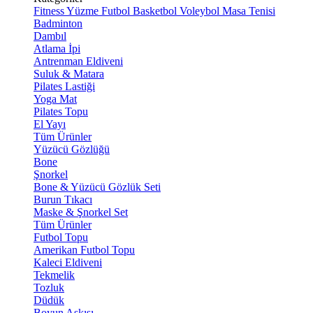
Fitness
Yüzme
Futbol
Basketbol
Voleybol
Masa Tenisi
Badminton
Dambıl
Atlama İpi
Antrenman Eldiveni
Suluk & Matara
Pilates Lastiği
Yoga Mat
Pilates Topu
El Yayı
Tüm Ürünler
Yüzücü Gözlüğü
Bone
Şnorkel
Bone & Yüzücü Gözlük Seti
Burun Tıkacı
Maske & Şnorkel Set
Tüm Ürünler
Futbol Topu
Amerikan Futbol Topu
Kaleci Eldiveni
Tekmelik
Tozluk
Düdük
Boyun Askısı