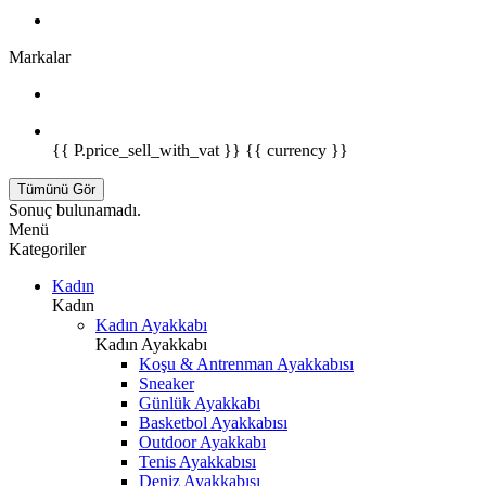
Markalar
{{ P.price_sell_with_vat }} {{ currency }}
Tümünü Gör
Sonuç bulunamadı.
Menü
Kategoriler
Kadın
Kadın
Kadın Ayakkabı
Kadın Ayakkabı
Koşu & Antrenman Ayakkabısı
Sneaker
Günlük Ayakkabı
Basketbol Ayakkabısı
Outdoor Ayakkabı
Tenis Ayakkabısı
Deniz Ayakkabısı