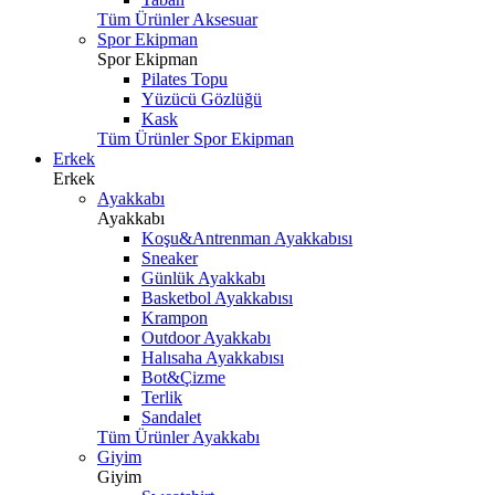
Tüm Ürünler Aksesuar
Spor Ekipman
Spor Ekipman
Pilates Topu
Yüzücü Gözlüğü
Kask
Tüm Ürünler Spor Ekipman
Erkek
Erkek
Ayakkabı
Ayakkabı
Koşu&Antrenman Ayakkabısı
Sneaker
Günlük Ayakkabı
Basketbol Ayakkabısı
Krampon
Outdoor Ayakkabı
Halısaha Ayakkabısı
Bot&Çizme
Terlik
Sandalet
Tüm Ürünler Ayakkabı
Giyim
Giyim