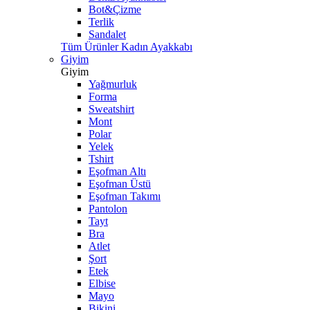
Bot&Çizme
Terlik
Sandalet
Tüm Ürünler Kadın Ayakkabı
Giyim
Giyim
Yağmurluk
Forma
Sweatshirt
Mont
Polar
Yelek
Tshirt
Eşofman Altı
Eşofman Üstü
Eşofman Takımı
Pantolon
Tayt
Bra
Atlet
Şort
Etek
Elbise
Mayo
Bikini