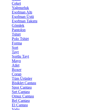
Ceket
Yağmurluk
Eşofman Altı
Eşofman Üstü
Eşofman Takımı
Gömlek
Pantolon
Tshirt
Polo Tshirt
Forma
Şort
Tayt
Şortlu Tayt
Mayo
Atlet
Boxer
Çorap
Tüm Ürünler
Bisiklet Çantası
Spor Çantası
Sırt Çantası
Omuz Çantası
Bel Çantası
El Çantası
Valiz