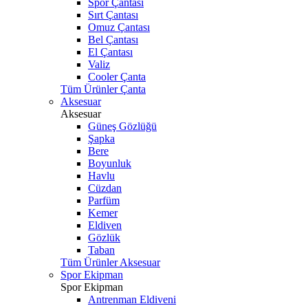
Spor Çantası
Sırt Çantası
Omuz Çantası
Bel Çantası
El Çantası
Valiz
Cooler Çanta
Tüm Ürünler Çanta
Aksesuar
Aksesuar
Güneş Gözlüğü
Şapka
Bere
Boyunluk
Havlu
Cüzdan
Parfüm
Kemer
Eldiven
Gözlük
Taban
Tüm Ürünler Aksesuar
Spor Ekipman
Spor Ekipman
Antrenman Eldiveni