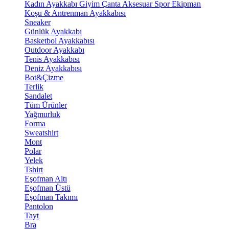
Kadın Ayakkabı
Giyim
Çanta
Aksesuar
Spor Ekipman
Koşu & Antrenman Ayakkabısı
Sneaker
Günlük Ayakkabı
Basketbol Ayakkabısı
Outdoor Ayakkabı
Tenis Ayakkabısı
Deniz Ayakkabısı
Bot&Çizme
Terlik
Sandalet
Tüm Ürünler
Yağmurluk
Forma
Sweatshirt
Mont
Polar
Yelek
Tshirt
Eşofman Altı
Eşofman Üstü
Eşofman Takımı
Pantolon
Tayt
Bra