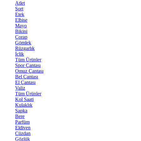
Atlet
Şort
Etek
Elbise
Mayo
Bikini
Çorap
Gömlek
Rüzgarlık
İçlik
Tüm Ürünler
Spor Çantası
Omuz Çantası
Bel Çantası
El Çantası
Valiz
Tüm Ürünler
Kol Saati
Kulaklık
Şapka
Bere
Parfüm
Eldiven
Cüzdan
Gözlük