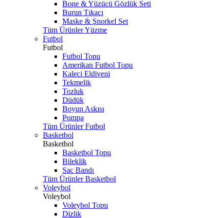
Bone & Yüzücü Gözlük Seti
Burun Tıkacı
Maske & Şnorkel Set
Tüm Ürünler Yüzme
Futbol
Futbol
Futbol Topu
Amerikan Futbol Topu
Kaleci Eldiveni
Tekmelik
Tozluk
Düdük
Boyun Askısı
Pompa
Tüm Ürünler Futbol
Basketbol
Basketbol
Basketbol Topu
Bileklik
Saç Bandı
Tüm Ürünler Basketbol
Voleybol
Voleybol
Voleybol Topu
Dizlik