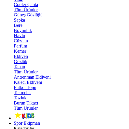
Cooler Çanta
Tüm Ürünler
Güneş Gözlüğü
Şapka
Bere
Boyunluk
Havlu
Cüzdan
Parfüm
Kemer
Eldiven
Gözlük
Taban
Tüm Ürünler
Antrenman Eldiveni
Kaleci Eldiveni
Futbol Topu
Tekmelik
Tozluk
Burun Tıkacı
Tüm Ürünler
Spor Ekipman
Kategoriler