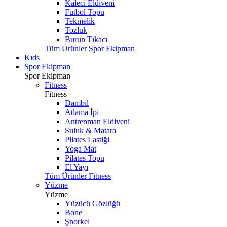
Kaleci Eldiveni
Futbol Topu
Tekmelik
Tozluk
Burun Tıkacı
Tüm Ürünler Spor Ekipman
Kıds
Spor Ekipman
Spor Ekipman
Fitness
Fitness
Dambıl
Atlama İpi
Antrenman Eldiveni
Suluk & Matara
Pilates Lastiği
Yoga Mat
Pilates Topu
El Yayı
Tüm Ürünler Fitness
Yüzme
Yüzme
Yüzücü Gözlüğü
Bone
Şnorkel