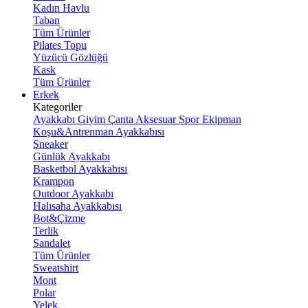
Kadın Havlu
Taban
Tüm Ürünler
Pilates Topu
Yüzücü Gözlüğü
Kask
Tüm Ürünler
Erkek
Kategoriler
Ayakkabı
Giyim
Çanta
Aksesuar
Spor Ekipman
Koşu&Antrenman Ayakkabısı
Sneaker
Günlük Ayakkabı
Basketbol Ayakkabısı
Krampon
Outdoor Ayakkabı
Halısaha Ayakkabısı
Bot&Çizme
Terlik
Sandalet
Tüm Ürünler
Sweatshirt
Mont
Polar
Yelek