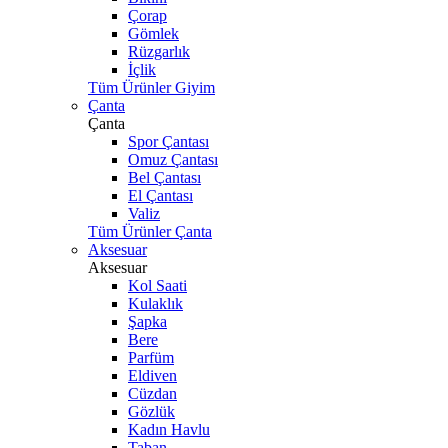
Çorap
Gömlek
Rüzgarlık
İçlik
Tüm Ürünler Giyim
Çanta
Çanta
Spor Çantası
Omuz Çantası
Bel Çantası
El Çantası
Valiz
Tüm Ürünler Çanta
Aksesuar
Aksesuar
Kol Saati
Kulaklık
Şapka
Bere
Parfüm
Eldiven
Cüzdan
Gözlük
Kadın Havlu
Taban