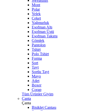
Sweatshirt
Mont
Polar
Yelek
Ceket
Yağmurluk
Eşofman Altı
Eşofman Üstü
Eşofman Takımı
Gömlek
Pantolon
Tshirt
Polo Tshirt
Forma
Şort
Tayt
Şortlu Tayt
Mayo
Atlet
Boxer
Çorap
Tüm Ürünler Giyim
Çanta
Çanta
Bisiklet Çantası