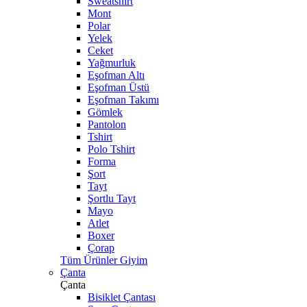
Sweatshirt
Mont
Polar
Yelek
Ceket
Yağmurluk
Eşofman Altı
Eşofman Üstü
Eşofman Takımı
Gömlek
Pantolon
Tshirt
Polo Tshirt
Forma
Şort
Tayt
Şortlu Tayt
Mayo
Atlet
Boxer
Çorap
Tüm Ürünler Giyim
Çanta
Çanta
Bisiklet Çantası