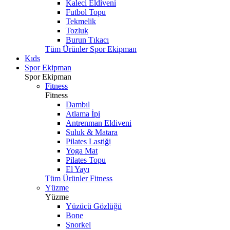
Kaleci Eldiveni
Futbol Topu
Tekmelik
Tozluk
Burun Tıkacı
Tüm Ürünler Spor Ekipman
Kıds
Spor Ekipman
Spor Ekipman
Fitness
Fitness
Dambıl
Atlama İpi
Antrenman Eldiveni
Suluk & Matara
Pilates Lastiği
Yoga Mat
Pilates Topu
El Yayı
Tüm Ürünler Fitness
Yüzme
Yüzme
Yüzücü Gözlüğü
Bone
Şnorkel