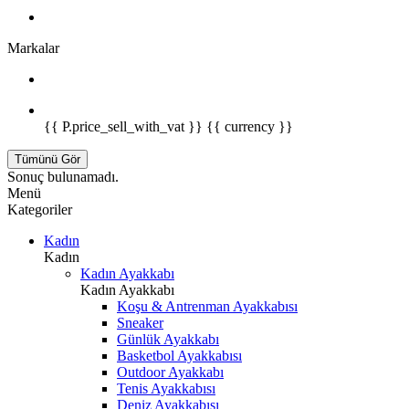
Markalar
{{ P.price_sell_with_vat }} {{ currency }}
Tümünü Gör
Sonuç bulunamadı.
Menü
Kategoriler
Kadın
Kadın
Kadın Ayakkabı
Kadın Ayakkabı
Koşu & Antrenman Ayakkabısı
Sneaker
Günlük Ayakkabı
Basketbol Ayakkabısı
Outdoor Ayakkabı
Tenis Ayakkabısı
Deniz Ayakkabısı