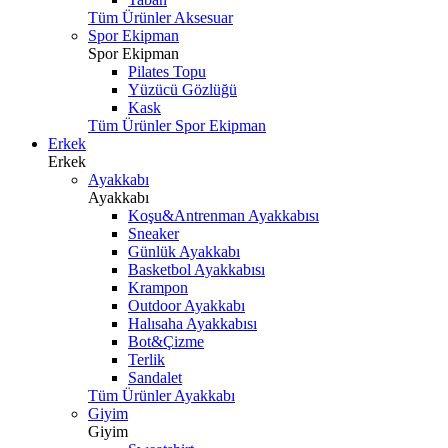
Tüm Ürünler Aksesuar
Spor Ekipman
Spor Ekipman
Pilates Topu
Yüzücü Gözlüğü
Kask
Tüm Ürünler Spor Ekipman
Erkek
Erkek
Ayakkabı
Ayakkabı
Koşu&Antrenman Ayakkabısı
Sneaker
Günlük Ayakkabı
Basketbol Ayakkabısı
Krampon
Outdoor Ayakkabı
Halısaha Ayakkabısı
Bot&Çizme
Terlik
Sandalet
Tüm Ürünler Ayakkabı
Giyim
Giyim