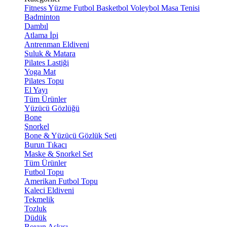
Fitness
Yüzme
Futbol
Basketbol
Voleybol
Masa Tenisi
Badminton
Dambıl
Atlama İpi
Antrenman Eldiveni
Suluk & Matara
Pilates Lastiği
Yoga Mat
Pilates Topu
El Yayı
Tüm Ürünler
Yüzücü Gözlüğü
Bone
Şnorkel
Bone & Yüzücü Gözlük Seti
Burun Tıkacı
Maske & Şnorkel Set
Tüm Ürünler
Futbol Topu
Amerikan Futbol Topu
Kaleci Eldiveni
Tekmelik
Tozluk
Düdük
Boyun Askısı