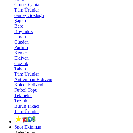
Cooler Çanta
Tüm Ürünler
Güneş Gözlüğü
Şapka
Bere
Boyunluk
Havlu
Cüzdan
Parfüm
Kemer
Eldiven
Gözlük
Taban
Tüm Ürünler
Antrenman Eldiveni
Kaleci Eldiveni
Futbol Topu
Tekmelik
Tozluk
Burun Tıkacı
Tüm Ürünler
Spor Ekipman
Kategoriler