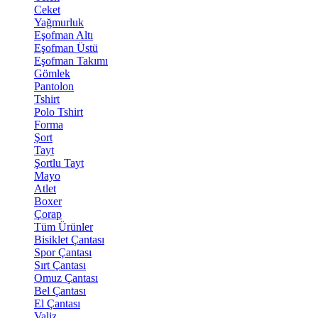
Ceket
Yağmurluk
Eşofman Altı
Eşofman Üstü
Eşofman Takımı
Gömlek
Pantolon
Tshirt
Polo Tshirt
Forma
Şort
Tayt
Şortlu Tayt
Mayo
Atlet
Boxer
Çorap
Tüm Ürünler
Bisiklet Çantası
Spor Çantası
Sırt Çantası
Omuz Çantası
Bel Çantası
El Çantası
Valiz