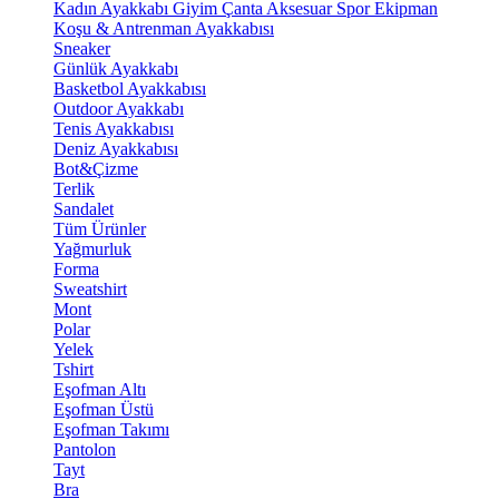
Kadın Ayakkabı
Giyim
Çanta
Aksesuar
Spor Ekipman
Koşu & Antrenman Ayakkabısı
Sneaker
Günlük Ayakkabı
Basketbol Ayakkabısı
Outdoor Ayakkabı
Tenis Ayakkabısı
Deniz Ayakkabısı
Bot&Çizme
Terlik
Sandalet
Tüm Ürünler
Yağmurluk
Forma
Sweatshirt
Mont
Polar
Yelek
Tshirt
Eşofman Altı
Eşofman Üstü
Eşofman Takımı
Pantolon
Tayt
Bra