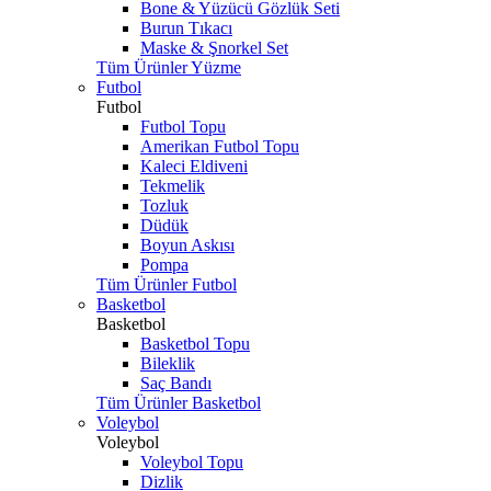
Bone & Yüzücü Gözlük Seti
Burun Tıkacı
Maske & Şnorkel Set
Tüm Ürünler Yüzme
Futbol
Futbol
Futbol Topu
Amerikan Futbol Topu
Kaleci Eldiveni
Tekmelik
Tozluk
Düdük
Boyun Askısı
Pompa
Tüm Ürünler Futbol
Basketbol
Basketbol
Basketbol Topu
Bileklik
Saç Bandı
Tüm Ürünler Basketbol
Voleybol
Voleybol
Voleybol Topu
Dizlik