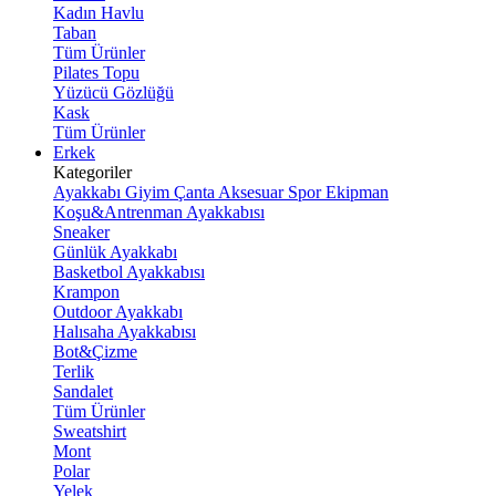
Kadın Havlu
Taban
Tüm Ürünler
Pilates Topu
Yüzücü Gözlüğü
Kask
Tüm Ürünler
Erkek
Kategoriler
Ayakkabı
Giyim
Çanta
Aksesuar
Spor Ekipman
Koşu&Antrenman Ayakkabısı
Sneaker
Günlük Ayakkabı
Basketbol Ayakkabısı
Krampon
Outdoor Ayakkabı
Halısaha Ayakkabısı
Bot&Çizme
Terlik
Sandalet
Tüm Ürünler
Sweatshirt
Mont
Polar
Yelek