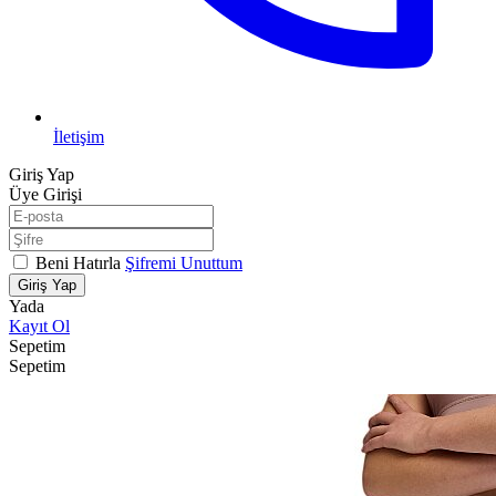
İletişim
Giriş Yap
Üye Girişi
Beni Hatırla
Şifremi Unuttum
Giriş Yap
Yada
Kayıt Ol
Sepetim
Sepetim