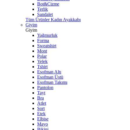
Bot&Çizme
Terlik
Sandalet
Tüm Ürünler Kadın Ayakkabı
Giyim
Giyim
Yağmurluk
Forma
Sweatshirt
Mont
Polar
Yelek
Tshirt
Eşofman Altı
Eşofman Üstü
Eşofman Takımı
Pantolon
Tayt
Bra
Atlet
Şort
Etek
Elbise
Mayo
Bikini