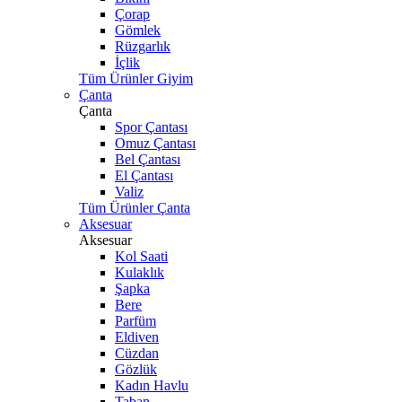
Çorap
Gömlek
Rüzgarlık
İçlik
Tüm Ürünler Giyim
Çanta
Çanta
Spor Çantası
Omuz Çantası
Bel Çantası
El Çantası
Valiz
Tüm Ürünler Çanta
Aksesuar
Aksesuar
Kol Saati
Kulaklık
Şapka
Bere
Parfüm
Eldiven
Cüzdan
Gözlük
Kadın Havlu
Taban