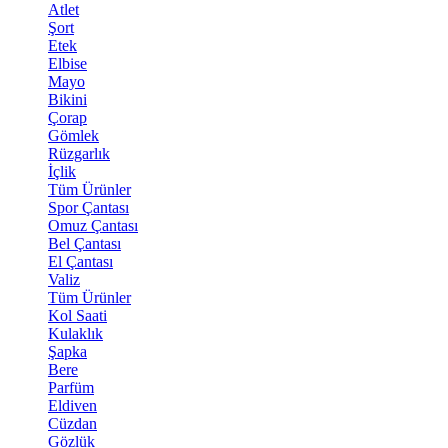
Atlet
Şort
Etek
Elbise
Mayo
Bikini
Çorap
Gömlek
Rüzgarlık
İçlik
Tüm Ürünler
Spor Çantası
Omuz Çantası
Bel Çantası
El Çantası
Valiz
Tüm Ürünler
Kol Saati
Kulaklık
Şapka
Bere
Parfüm
Eldiven
Cüzdan
Gözlük