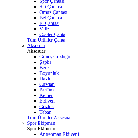
Spor Çantası
Sırt Çantası
Omuz Çantası
Bel Çantası
El Çantası
Valiz
Cooler Çanta
Tüm Ürünler Çanta
Aksesuar
Aksesuar
Güneş Gözlüğü
Şapka
Bere
Boyunluk
Havlu
Cüzdan
Parfüm
Kemer
Eldiven
Gözlük
Taban
Tüm Ürünler Aksesuar
Spor Ekipman
Spor Ekipman
Antrenman Eldiveni