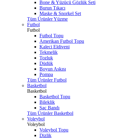
Bone & Yüzücü Gözlük Seti
Burun Tıkacı
Maske & Şnorkel Set
Tüm Ürünler Yüzme
Futbol
Futbol
Futbol Topu
Amerikan Futbol Topu
Kaleci Eldiveni
Tekmelik
Tozluk
Düdük
Boyun Askısı
Pompa
Tüm Ürünler Futbol
Basketbol
Basketbol
Basketbol Topu
Bileklik
Saç Bandı
Tüm Ürünler Basketbol
Voleybol
Voleybol
Voleybol Topu
Dizlik