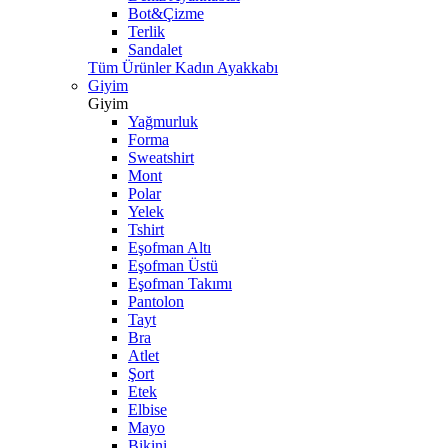
Bot&Çizme
Terlik
Sandalet
Tüm Ürünler Kadın Ayakkabı
Giyim
Giyim
Yağmurluk
Forma
Sweatshirt
Mont
Polar
Yelek
Tshirt
Eşofman Altı
Eşofman Üstü
Eşofman Takımı
Pantolon
Tayt
Bra
Atlet
Şort
Etek
Elbise
Mayo
Bikini