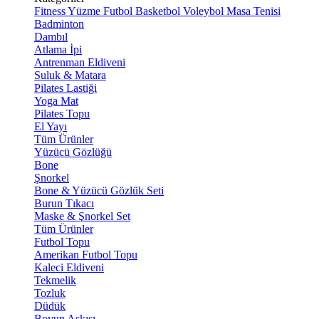
Fitness
Yüzme
Futbol
Basketbol
Voleybol
Masa Tenisi
Badminton
Dambıl
Atlama İpi
Antrenman Eldiveni
Suluk & Matara
Pilates Lastiği
Yoga Mat
Pilates Topu
El Yayı
Tüm Ürünler
Yüzücü Gözlüğü
Bone
Şnorkel
Bone & Yüzücü Gözlük Seti
Burun Tıkacı
Maske & Şnorkel Set
Tüm Ürünler
Futbol Topu
Amerikan Futbol Topu
Kaleci Eldiveni
Tekmelik
Tozluk
Düdük
Boyun Askısı