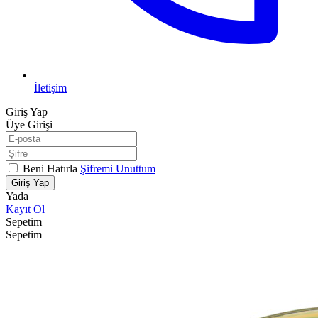
İletişim
Giriş Yap
Üye Girişi
Beni Hatırla
Şifremi Unuttum
Giriş Yap
Yada
Kayıt Ol
Sepetim
Sepetim