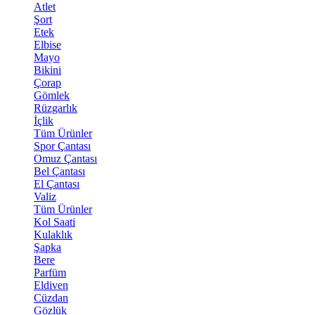
Atlet
Şort
Etek
Elbise
Mayo
Bikini
Çorap
Gömlek
Rüzgarlık
İçlik
Tüm Ürünler
Spor Çantası
Omuz Çantası
Bel Çantası
El Çantası
Valiz
Tüm Ürünler
Kol Saati
Kulaklık
Şapka
Bere
Parfüm
Eldiven
Cüzdan
Gözlük