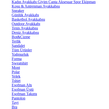
Kadın Ayakkabı
Giyim
Çanta
Aksesuar
Spor Ekipman
Koşu & Antrenman Ayakkabısı
Sneaker
Günlük Ayakkabı
Basketbol Ayakkabısı
Outdoor Ayakkabı
Tenis Ayakkabısı
Deniz Ayakkabısı
Bot&Çizme
Terlik
Sandalet
Tüm Ürünler
Yağmurluk
Forma
Sweatshirt
Mont
Polar
Yelek
Tshirt
Eşofman Altı
Eşofman Üstü
Eşofman Takımı
Pantolon
Tayt
Bra