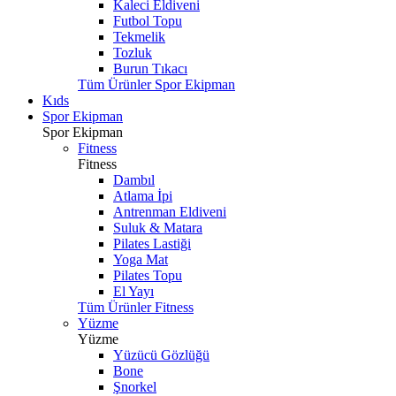
Kaleci Eldiveni
Futbol Topu
Tekmelik
Tozluk
Burun Tıkacı
Tüm Ürünler Spor Ekipman
Kıds
Spor Ekipman
Spor Ekipman
Fitness
Fitness
Dambıl
Atlama İpi
Antrenman Eldiveni
Suluk & Matara
Pilates Lastiği
Yoga Mat
Pilates Topu
El Yayı
Tüm Ürünler Fitness
Yüzme
Yüzme
Yüzücü Gözlüğü
Bone
Şnorkel