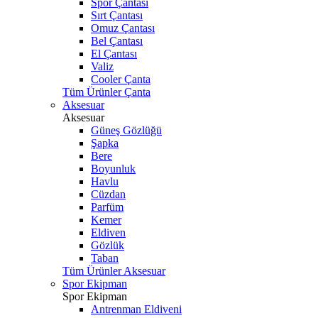
Spor Çantası
Sırt Çantası
Omuz Çantası
Bel Çantası
El Çantası
Valiz
Cooler Çanta
Tüm Ürünler Çanta
Aksesuar
Aksesuar
Güneş Gözlüğü
Şapka
Bere
Boyunluk
Havlu
Cüzdan
Parfüm
Kemer
Eldiven
Gözlük
Taban
Tüm Ürünler Aksesuar
Spor Ekipman
Spor Ekipman
Antrenman Eldiveni