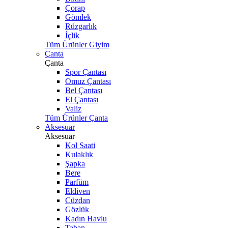
Çorap
Gömlek
Rüzgarlık
İçlik
Tüm Ürünler Giyim
Çanta
Çanta
Spor Çantası
Omuz Çantası
Bel Çantası
El Çantası
Valiz
Tüm Ürünler Çanta
Aksesuar
Aksesuar
Kol Saati
Kulaklık
Şapka
Bere
Parfüm
Eldiven
Cüzdan
Gözlük
Kadın Havlu
Taban