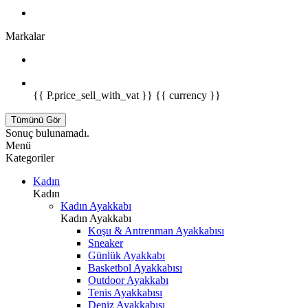
Markalar
{{ P.price_sell_with_vat }} {{ currency }}
Tümünü Gör
Sonuç bulunamadı.
Menü
Kategoriler
Kadın
Kadın
Kadın Ayakkabı
Kadın Ayakkabı
Koşu & Antrenman Ayakkabısı
Sneaker
Günlük Ayakkabı
Basketbol Ayakkabısı
Outdoor Ayakkabı
Tenis Ayakkabısı
Deniz Ayakkabısı