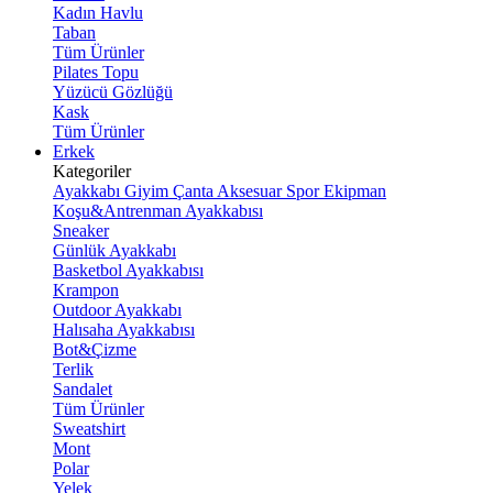
Kadın Havlu
Taban
Tüm Ürünler
Pilates Topu
Yüzücü Gözlüğü
Kask
Tüm Ürünler
Erkek
Kategoriler
Ayakkabı
Giyim
Çanta
Aksesuar
Spor Ekipman
Koşu&Antrenman Ayakkabısı
Sneaker
Günlük Ayakkabı
Basketbol Ayakkabısı
Krampon
Outdoor Ayakkabı
Halısaha Ayakkabısı
Bot&Çizme
Terlik
Sandalet
Tüm Ürünler
Sweatshirt
Mont
Polar
Yelek