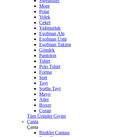
Sweatshirt
Mont
Polar
Yelek
Ceket
Yağmurluk
Eşofman Altı
Eşofman Üstü
Eşofman Takımı
Gömlek
Pantolon
Tshirt
Polo Tshirt
Forma
Şort
Tayt
Şortlu Tayt
Mayo
Atlet
Boxer
Çorap
Tüm Ürünler Giyim
Çanta
Çanta
Bisiklet Çantası