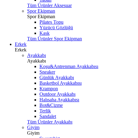
Tüm Ürünler Aksesuar
Spor Ekipman
Spor Ekipman
Pilates Topu
Yüzücü Gözlüğü
Kask
Tüm Ürünler Spor Ekipman
Erkek
Erkek
Ayakkabı
Ayakkabı
Koşu&Antrenman Ayakkabısı
Sneaker
Günlük Ayakkabı
Basketbol Ayakkabısı
Krampon
Outdoor Ayakkabı
Halısaha Ayakkabısı
Bot&Çizme
Terlik
Sandalet
Tüm Ürünler Ayakkabı
Giyim
Giyim