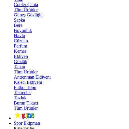
Cooler Çanta
Tüm Ürünler
Güneş Gözlüğü
Şapka
Bere
Boyunluk
Havlu
Cüzdan
Parfüm
Kemer
Eldiven
Gözlük
Taban
Tüm Ürünler
Antrenman Eldiveni
Kaleci Eldiveni
Futbol Topu
Tekmelik
Tozluk
Burun Tıkacı
Tüm Ürünler
Spor Ekipman
Kategoriler