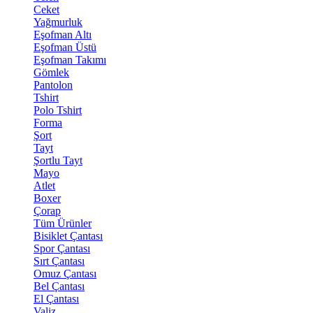
Ceket
Yağmurluk
Eşofman Altı
Eşofman Üstü
Eşofman Takımı
Gömlek
Pantolon
Tshirt
Polo Tshirt
Forma
Şort
Tayt
Şortlu Tayt
Mayo
Atlet
Boxer
Çorap
Tüm Ürünler
Bisiklet Çantası
Spor Çantası
Sırt Çantası
Omuz Çantası
Bel Çantası
El Çantası
Valiz