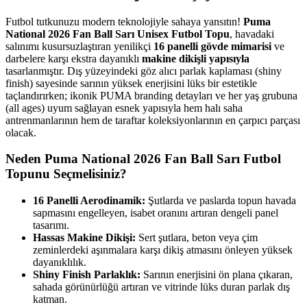
Futbol tutkunuzu modern teknolojiyle sahaya yansıtın!
Puma
National 2026 Fan Ball Sarı Unisex Futbol Topu
, havadaki
salınımı kusursuzlaştıran yenilikçi
16 panelli gövde mimarisi
ve
darbelere karşı ekstra dayanıklı
makine dikişli yapısıyla
tasarlanmıştır. Dış yüzeyindeki göz alıcı parlak kaplaması (shiny
finish) sayesinde sarının yüksek enerjisini lüks bir estetikle
taçlandırırken; ikonik PUMA branding detayları ve her yaş grubuna
(all ages) uyum sağlayan esnek yapısıyla hem halı saha
antrenmanlarının hem de taraftar koleksiyonlarının en çarpıcı parçası
olacak.
Neden Puma National 2026 Fan Ball Sarı Futbol
Topunu Seçmelisiniz?
16 Panelli Aerodinamik:
Şutlarda ve paslarda topun havada
sapmasını engelleyen, isabet oranını artıran dengeli panel
tasarımı.
Hassas Makine Dikişi:
Sert şutlara, beton veya çim
zeminlerdeki aşınmalara karşı dikiş atmasını önleyen yüksek
dayanıklılık.
Shiny Finish Parlaklık:
Sarının enerjisini ön plana çıkaran,
sahada görünürlüğü artıran ve vitrinde lüks duran parlak dış
katman.