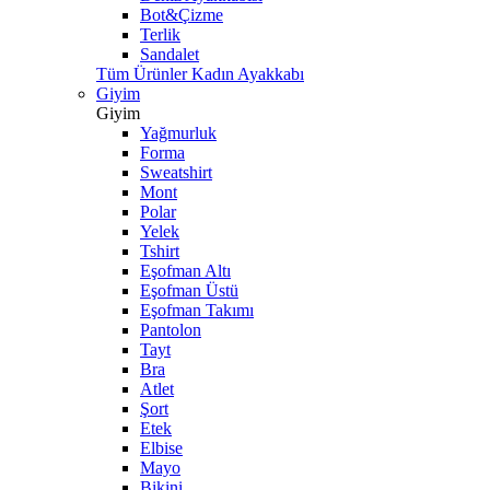
Bot&Çizme
Terlik
Sandalet
Tüm Ürünler Kadın Ayakkabı
Giyim
Giyim
Yağmurluk
Forma
Sweatshirt
Mont
Polar
Yelek
Tshirt
Eşofman Altı
Eşofman Üstü
Eşofman Takımı
Pantolon
Tayt
Bra
Atlet
Şort
Etek
Elbise
Mayo
Bikini