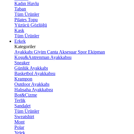
Kadın Havlu
Taban
Tüm Ürünler
Pilates Topu
Yüzücü Gözlüğü
Kask
Tüm Ürünler
Erkek
Kategoriler
Ayakkabı
Giyim
Çanta
Aksesuar
Spor Ekipman
Koşu&Antrenman Ayakkabısı
Sneaker
Günlük Ayakkabı
Basketbol Ayakkabısı
Krampon
Outdoor Ayakkabı
Halısaha Ayakkabısı
Bot&Çizme
Terlik
Sandalet
Tüm Ürünler
Sweatshirt
Mont
Polar
Yelek