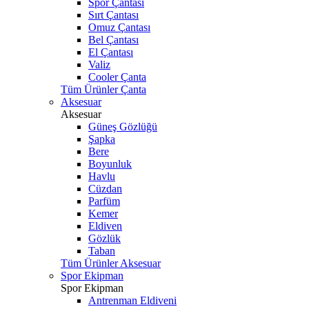
Spor Çantası
Sırt Çantası
Omuz Çantası
Bel Çantası
El Çantası
Valiz
Cooler Çanta
Tüm Ürünler Çanta
Aksesuar
Aksesuar
Güneş Gözlüğü
Şapka
Bere
Boyunluk
Havlu
Cüzdan
Parfüm
Kemer
Eldiven
Gözlük
Taban
Tüm Ürünler Aksesuar
Spor Ekipman
Spor Ekipman
Antrenman Eldiveni