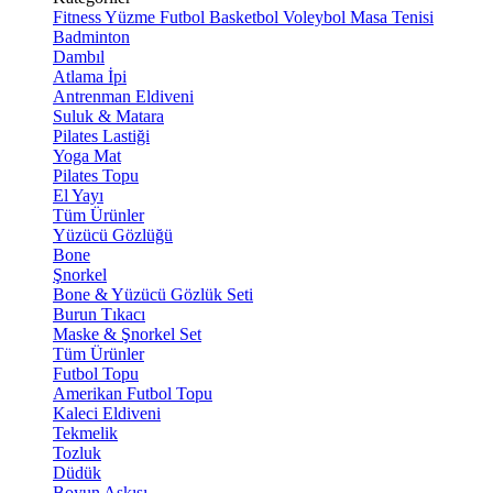
Fitness
Yüzme
Futbol
Basketbol
Voleybol
Masa Tenisi
Badminton
Dambıl
Atlama İpi
Antrenman Eldiveni
Suluk & Matara
Pilates Lastiği
Yoga Mat
Pilates Topu
El Yayı
Tüm Ürünler
Yüzücü Gözlüğü
Bone
Şnorkel
Bone & Yüzücü Gözlük Seti
Burun Tıkacı
Maske & Şnorkel Set
Tüm Ürünler
Futbol Topu
Amerikan Futbol Topu
Kaleci Eldiveni
Tekmelik
Tozluk
Düdük
Boyun Askısı