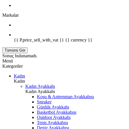
Markalar
{{ P.price_sell_with_vat }} {{ currency }}
Tümünü Gör
Sonuç bulunamadı.
Menü
Kategoriler
Kadın
Kadın
Kadın Ayakkabı
Kadın Ayakkabı
Koşu & Antrenman Ayakkabısı
Sneaker
Günlük Ayakkabı
Basketbol Ayakkabısı
Outdoor Ayakkabı
Tenis Ayakkabısı
Deniz Ayakkabısı