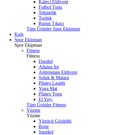
Kaleci Eldiveni
Futbol Topu
Tekmelik
Tozluk
Burun Tıkacı
Tüm Ürünler Spor Ekipman
Kıds
Spor Ekipman
Spor Ekipman
Fitness
Fitness
Dambıl
Atlama İpi
Antrenman Eldiveni
Suluk & Matara
Pilates Lastiği
Yoga Mat
Pilates Topu
El Yayı
Tüm Ürünler Fitness
Yüzme
Yüzme
Yüzücü Gözlüğü
Bone
Şnorkel