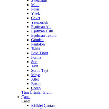
Sweatshirt
Mont
Polar
Yelek
Ceket
Yağmurluk
Eşofman Altı
Eşofman Üstü
Eşofman Takımı
Gömlek
Pantolon
Tshirt
Polo Tshirt
Forma
Şort
Tayt
Şortlu Tayt
Mayo
Atlet
Boxer
Çorap
Tüm Ürünler Giyim
Çanta
Çanta
Bisiklet Çantası