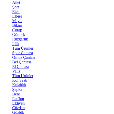
Atlet
Şort
Etek
Elbise
Mayo
Bikini
Çorap
Gömlek
Rüzgarlık
İçlik
Tüm Ürünler
Spor Çantası
Omuz Çantası
Bel Çantası
El Çantası
Valiz
Tüm Ürünler
Kol Saati
Kulaklık
Şapka
Bere
Parfüm
Eldiven
Cüzdan
Gözlük