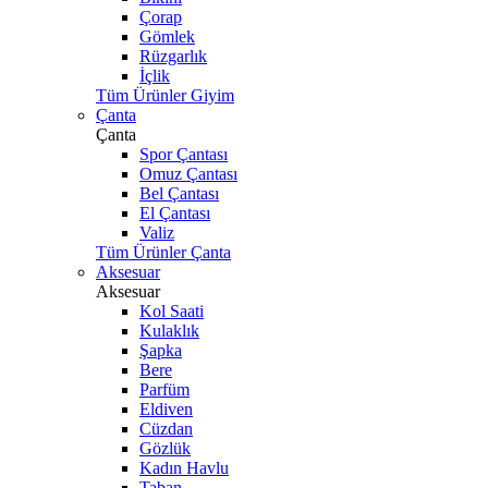
Çorap
Gömlek
Rüzgarlık
İçlik
Tüm Ürünler Giyim
Çanta
Çanta
Spor Çantası
Omuz Çantası
Bel Çantası
El Çantası
Valiz
Tüm Ürünler Çanta
Aksesuar
Aksesuar
Kol Saati
Kulaklık
Şapka
Bere
Parfüm
Eldiven
Cüzdan
Gözlük
Kadın Havlu
Taban