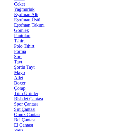
Ceket
Yağmurluk
Eşofman Altı
Eşofman Üstü
Eşofman Takımı
Gömlek
Pantolon
Tshirt
Polo Tshirt
Forma
Şort
Tayt
Şortlu Tayt
Mayo
Atlet
Boxer
Çorap
Tüm Ürünler
Bisiklet Çantası
Spor Çantası
Sırt Çantası
Omuz Çantası
Bel Çantası
El Çantası
Valiz