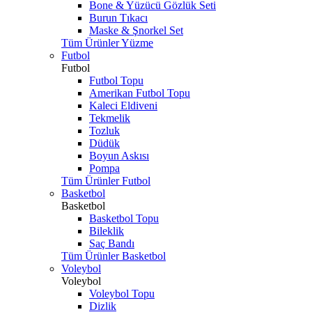
Bone & Yüzücü Gözlük Seti
Burun Tıkacı
Maske & Şnorkel Set
Tüm Ürünler Yüzme
Futbol
Futbol
Futbol Topu
Amerikan Futbol Topu
Kaleci Eldiveni
Tekmelik
Tozluk
Düdük
Boyun Askısı
Pompa
Tüm Ürünler Futbol
Basketbol
Basketbol
Basketbol Topu
Bileklik
Saç Bandı
Tüm Ürünler Basketbol
Voleybol
Voleybol
Voleybol Topu
Dizlik