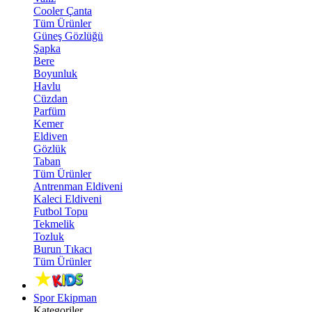
Cooler Çanta
Tüm Ürünler
Güneş Gözlüğü
Şapka
Bere
Boyunluk
Havlu
Cüzdan
Parfüm
Kemer
Eldiven
Gözlük
Taban
Tüm Ürünler
Antrenman Eldiveni
Kaleci Eldiveni
Futbol Topu
Tekmelik
Tozluk
Burun Tıkacı
Tüm Ürünler
Spor Ekipman
Kategoriler