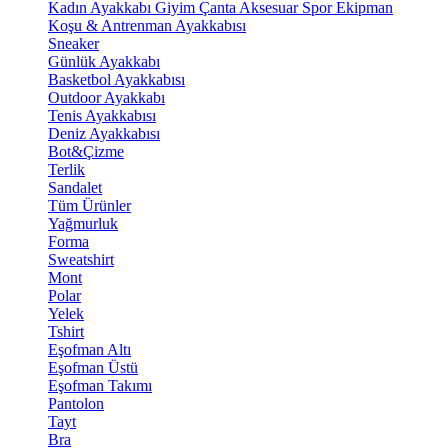
Kadın Ayakkabı
Giyim
Çanta
Aksesuar
Spor Ekipman
Koşu & Antrenman Ayakkabısı
Sneaker
Günlük Ayakkabı
Basketbol Ayakkabısı
Outdoor Ayakkabı
Tenis Ayakkabısı
Deniz Ayakkabısı
Bot&Çizme
Terlik
Sandalet
Tüm Ürünler
Yağmurluk
Forma
Sweatshirt
Mont
Polar
Yelek
Tshirt
Eşofman Altı
Eşofman Üstü
Eşofman Takımı
Pantolon
Tayt
Bra