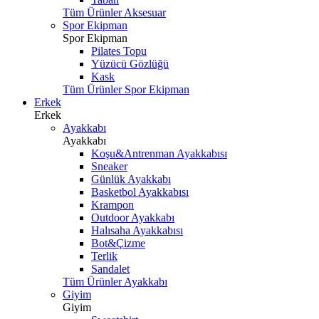
Tüm Ürünler Aksesuar
Spor Ekipman
Spor Ekipman
Pilates Topu
Yüzücü Gözlüğü
Kask
Tüm Ürünler Spor Ekipman
Erkek
Erkek
Ayakkabı
Ayakkabı
Koşu&Antrenman Ayakkabısı
Sneaker
Günlük Ayakkabı
Basketbol Ayakkabısı
Krampon
Outdoor Ayakkabı
Halısaha Ayakkabısı
Bot&Çizme
Terlik
Sandalet
Tüm Ürünler Ayakkabı
Giyim
Giyim