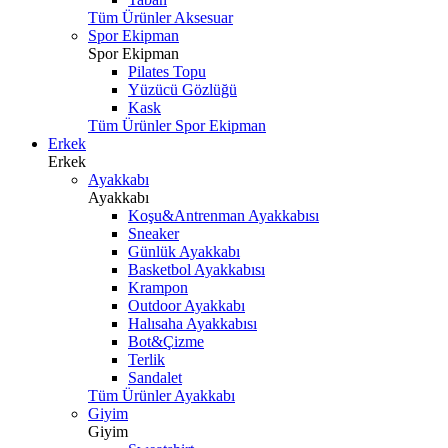
Tüm Ürünler Aksesuar
Spor Ekipman
Spor Ekipman
Pilates Topu
Yüzücü Gözlüğü
Kask
Tüm Ürünler Spor Ekipman
Erkek
Erkek
Ayakkabı
Ayakkabı
Koşu&Antrenman Ayakkabısı
Sneaker
Günlük Ayakkabı
Basketbol Ayakkabısı
Krampon
Outdoor Ayakkabı
Halısaha Ayakkabısı
Bot&Çizme
Terlik
Sandalet
Tüm Ürünler Ayakkabı
Giyim
Giyim