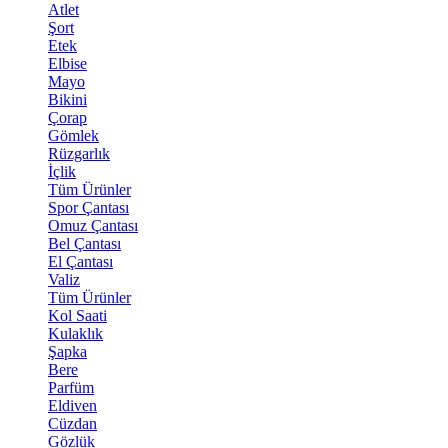
Atlet
Şort
Etek
Elbise
Mayo
Bikini
Çorap
Gömlek
Rüzgarlık
İçlik
Tüm Ürünler
Spor Çantası
Omuz Çantası
Bel Çantası
El Çantası
Valiz
Tüm Ürünler
Kol Saati
Kulaklık
Şapka
Bere
Parfüm
Eldiven
Cüzdan
Gözlük