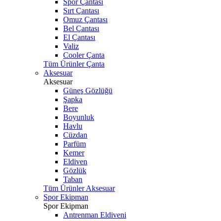
Spor Çantası
Sırt Çantası
Omuz Çantası
Bel Çantası
El Çantası
Valiz
Cooler Çanta
Tüm Ürünler Çanta
Aksesuar
Aksesuar
Güneş Gözlüğü
Şapka
Bere
Boyunluk
Havlu
Cüzdan
Parfüm
Kemer
Eldiven
Gözlük
Taban
Tüm Ürünler Aksesuar
Spor Ekipman
Spor Ekipman
Antrenman Eldiveni