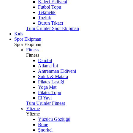
Kaleci Eldiveni
Futbol Topu
Tekmelik
Tozluk
Burun Tıkacı
Tüm Ürünler Spor Ekipman
Kıds
Spor Ekipman
Spor Ekipman
Fitness
Fitness
Dambıl
Atlama İpi
Antrenman Eldiveni
Suluk & Matara
Pilates Lastiği
Yoga Mat
Pilates Topu
El Yayı
Tüm Ürünler Fitness
Yüzme
Yüzme
Yüzücü Gözlüğü
Bone
Şnorkel