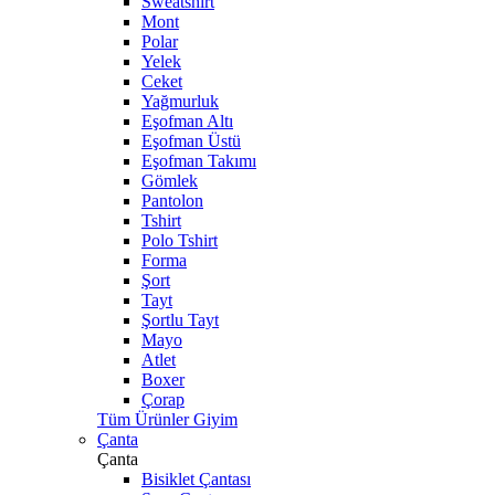
Sweatshirt
Mont
Polar
Yelek
Ceket
Yağmurluk
Eşofman Altı
Eşofman Üstü
Eşofman Takımı
Gömlek
Pantolon
Tshirt
Polo Tshirt
Forma
Şort
Tayt
Şortlu Tayt
Mayo
Atlet
Boxer
Çorap
Tüm Ürünler Giyim
Çanta
Çanta
Bisiklet Çantası