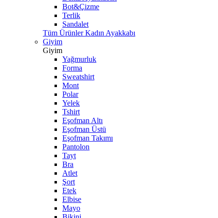
Bot&Çizme
Terlik
Sandalet
Tüm Ürünler Kadın Ayakkabı
Giyim
Giyim
Yağmurluk
Forma
Sweatshirt
Mont
Polar
Yelek
Tshirt
Eşofman Altı
Eşofman Üstü
Eşofman Takımı
Pantolon
Tayt
Bra
Atlet
Şort
Etek
Elbise
Mayo
Bikini