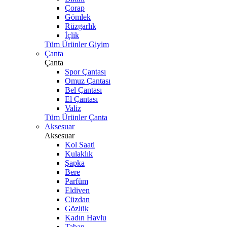
Çorap
Gömlek
Rüzgarlık
İçlik
Tüm Ürünler Giyim
Çanta
Çanta
Spor Çantası
Omuz Çantası
Bel Çantası
El Çantası
Valiz
Tüm Ürünler Çanta
Aksesuar
Aksesuar
Kol Saati
Kulaklık
Şapka
Bere
Parfüm
Eldiven
Cüzdan
Gözlük
Kadın Havlu
Taban