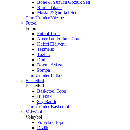
Bone & Yüzücü Gözlük Seti
Burun Tıkacı
Maske & Şnorkel Set
Tüm Ürünler Yüzme
Futbol
Futbol
Futbol Topu
Amerikan Futbol Topu
Kaleci Eldiveni
Tekmelik
Tozluk
Düdük
Boyun Askısı
Pompa
Tüm Ürünler Futbol
Basketbol
Basketbol
Basketbol Topu
Bileklik
Saç Bandı
Tüm Ürünler Basketbol
Voleybol
Voleybol
Voleybol Topu
Dizlik