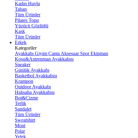
Kadın Havlu
Taban
Tüm Ürünler
Pilates Topu
Yüzücü Gözlüğü
Kask
Tüm Ürünler
Erkek
Kategoriler
Ayakkabı
Giyim
Çanta
Aksesuar
Spor Ekipman
Koşu&Antrenman Ayakkabısı
Sneaker
Günlük Ayakkabı
Basketbol Ayakkabısı
Krampon
Outdoor Ayakkabı
Halısaha Ayakkabısı
Bot&Çizme
Terlik
Sandalet
Tüm Ürünler
Sweatshirt
Mont
Polar
Yelek