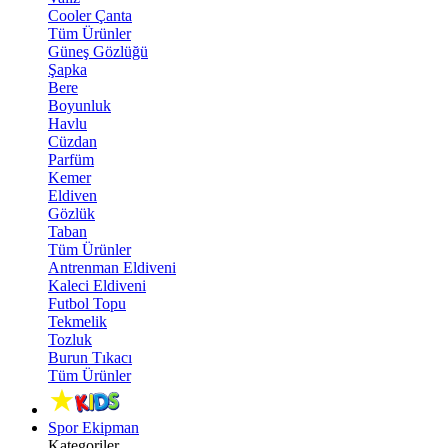
Cooler Çanta
Tüm Ürünler
Güneş Gözlüğü
Şapka
Bere
Boyunluk
Havlu
Cüzdan
Parfüm
Kemer
Eldiven
Gözlük
Taban
Tüm Ürünler
Antrenman Eldiveni
Kaleci Eldiveni
Futbol Topu
Tekmelik
Tozluk
Burun Tıkacı
Tüm Ürünler
Spor Ekipman
Kategoriler