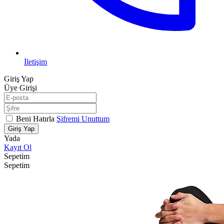
İletişim
Giriş Yap
Üye Girişi
Beni Hatırla
Şifremi Unuttum
Giriş Yap
Yada
Kayıt Ol
Sepetim
Sepetim