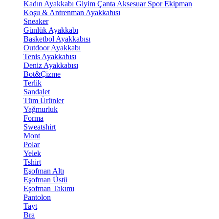
Kadın Ayakkabı
Giyim
Çanta
Aksesuar
Spor Ekipman
Koşu & Antrenman Ayakkabısı
Sneaker
Günlük Ayakkabı
Basketbol Ayakkabısı
Outdoor Ayakkabı
Tenis Ayakkabısı
Deniz Ayakkabısı
Bot&Çizme
Terlik
Sandalet
Tüm Ürünler
Yağmurluk
Forma
Sweatshirt
Mont
Polar
Yelek
Tshirt
Eşofman Altı
Eşofman Üstü
Eşofman Takımı
Pantolon
Tayt
Bra