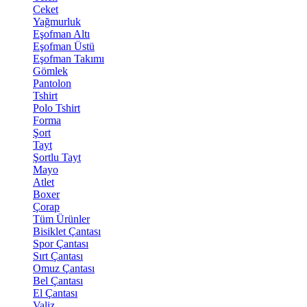
Ceket
Yağmurluk
Eşofman Altı
Eşofman Üstü
Eşofman Takımı
Gömlek
Pantolon
Tshirt
Polo Tshirt
Forma
Şort
Tayt
Şortlu Tayt
Mayo
Atlet
Boxer
Çorap
Tüm Ürünler
Bisiklet Çantası
Spor Çantası
Sırt Çantası
Omuz Çantası
Bel Çantası
El Çantası
Valiz