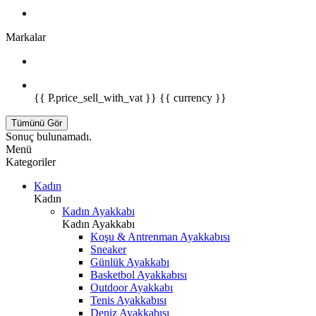
Markalar
{{ P.price_sell_with_vat }} {{ currency }}
Tümünü Gör
Sonuç bulunamadı.
Menü
Kategoriler
Kadın
Kadın
Kadın Ayakkabı
Kadın Ayakkabı
Koşu & Antrenman Ayakkabısı
Sneaker
Günlük Ayakkabı
Basketbol Ayakkabısı
Outdoor Ayakkabı
Tenis Ayakkabısı
Deniz Ayakkabısı