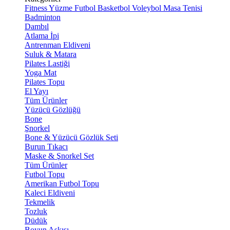
Fitness
Yüzme
Futbol
Basketbol
Voleybol
Masa Tenisi
Badminton
Dambıl
Atlama İpi
Antrenman Eldiveni
Suluk & Matara
Pilates Lastiği
Yoga Mat
Pilates Topu
El Yayı
Tüm Ürünler
Yüzücü Gözlüğü
Bone
Şnorkel
Bone & Yüzücü Gözlük Seti
Burun Tıkacı
Maske & Şnorkel Set
Tüm Ürünler
Futbol Topu
Amerikan Futbol Topu
Kaleci Eldiveni
Tekmelik
Tozluk
Düdük
Boyun Askısı