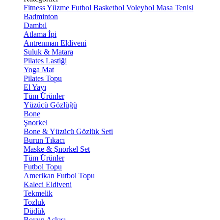
Fitness
Yüzme
Futbol
Basketbol
Voleybol
Masa Tenisi
Badminton
Dambıl
Atlama İpi
Antrenman Eldiveni
Suluk & Matara
Pilates Lastiği
Yoga Mat
Pilates Topu
El Yayı
Tüm Ürünler
Yüzücü Gözlüğü
Bone
Şnorkel
Bone & Yüzücü Gözlük Seti
Burun Tıkacı
Maske & Şnorkel Set
Tüm Ürünler
Futbol Topu
Amerikan Futbol Topu
Kaleci Eldiveni
Tekmelik
Tozluk
Düdük
Boyun Askısı