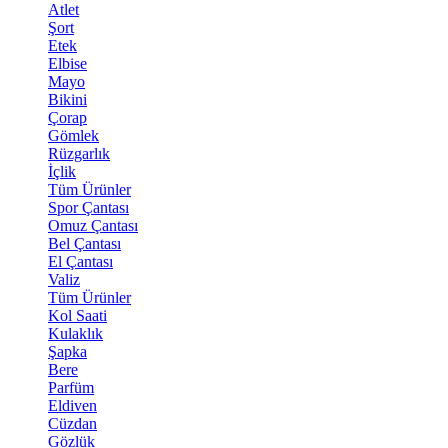
Atlet
Şort
Etek
Elbise
Mayo
Bikini
Çorap
Gömlek
Rüzgarlık
İçlik
Tüm Ürünler
Spor Çantası
Omuz Çantası
Bel Çantası
El Çantası
Valiz
Tüm Ürünler
Kol Saati
Kulaklık
Şapka
Bere
Parfüm
Eldiven
Cüzdan
Gözlük