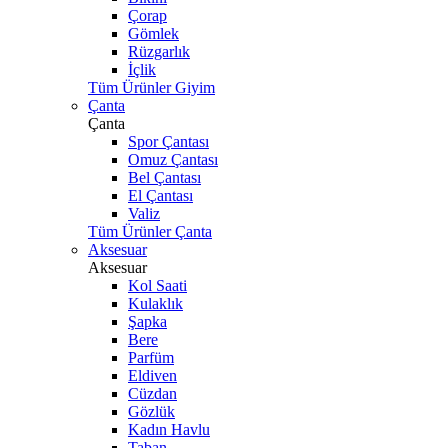
Çorap
Gömlek
Rüzgarlık
İçlik
Tüm Ürünler Giyim
Çanta
Çanta
Spor Çantası
Omuz Çantası
Bel Çantası
El Çantası
Valiz
Tüm Ürünler Çanta
Aksesuar
Aksesuar
Kol Saati
Kulaklık
Şapka
Bere
Parfüm
Eldiven
Cüzdan
Gözlük
Kadın Havlu
Taban