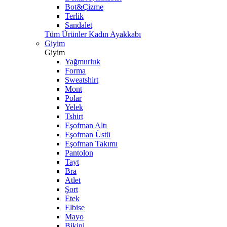
Bot&Çizme
Terlik
Sandalet
Tüm Ürünler Kadın Ayakkabı
Giyim
Giyim
Yağmurluk
Forma
Sweatshirt
Mont
Polar
Yelek
Tshirt
Eşofman Altı
Eşofman Üstü
Eşofman Takımı
Pantolon
Tayt
Bra
Atlet
Şort
Etek
Elbise
Mayo
Bikini