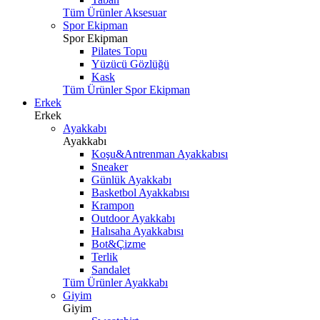
Tüm Ürünler Aksesuar
Spor Ekipman
Spor Ekipman
Pilates Topu
Yüzücü Gözlüğü
Kask
Tüm Ürünler Spor Ekipman
Erkek
Erkek
Ayakkabı
Ayakkabı
Koşu&Antrenman Ayakkabısı
Sneaker
Günlük Ayakkabı
Basketbol Ayakkabısı
Krampon
Outdoor Ayakkabı
Halısaha Ayakkabısı
Bot&Çizme
Terlik
Sandalet
Tüm Ürünler Ayakkabı
Giyim
Giyim