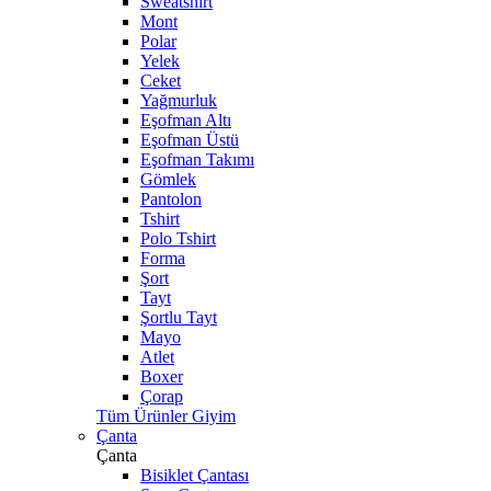
Sweatshirt
Mont
Polar
Yelek
Ceket
Yağmurluk
Eşofman Altı
Eşofman Üstü
Eşofman Takımı
Gömlek
Pantolon
Tshirt
Polo Tshirt
Forma
Şort
Tayt
Şortlu Tayt
Mayo
Atlet
Boxer
Çorap
Tüm Ürünler Giyim
Çanta
Çanta
Bisiklet Çantası