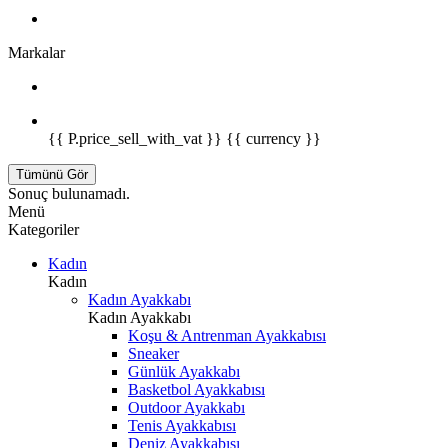
Markalar
{{ P.price_sell_with_vat }} {{ currency }}
Tümünü Gör
Sonuç bulunamadı.
Menü
Kategoriler
Kadın
Kadın
Kadın Ayakkabı
Kadın Ayakkabı
Koşu & Antrenman Ayakkabısı
Sneaker
Günlük Ayakkabı
Basketbol Ayakkabısı
Outdoor Ayakkabı
Tenis Ayakkabısı
Deniz Ayakkabısı