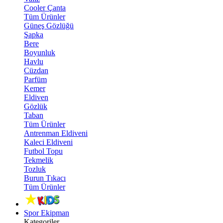
Cooler Çanta
Tüm Ürünler
Güneş Gözlüğü
Şapka
Bere
Boyunluk
Havlu
Cüzdan
Parfüm
Kemer
Eldiven
Gözlük
Taban
Tüm Ürünler
Antrenman Eldiveni
Kaleci Eldiveni
Futbol Topu
Tekmelik
Tozluk
Burun Tıkacı
Tüm Ürünler
Spor Ekipman
Kategoriler