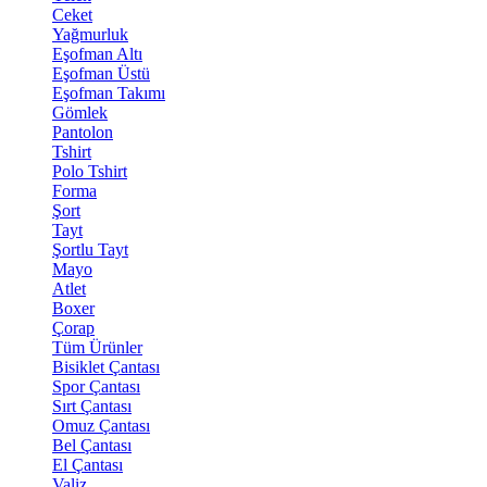
Ceket
Yağmurluk
Eşofman Altı
Eşofman Üstü
Eşofman Takımı
Gömlek
Pantolon
Tshirt
Polo Tshirt
Forma
Şort
Tayt
Şortlu Tayt
Mayo
Atlet
Boxer
Çorap
Tüm Ürünler
Bisiklet Çantası
Spor Çantası
Sırt Çantası
Omuz Çantası
Bel Çantası
El Çantası
Valiz