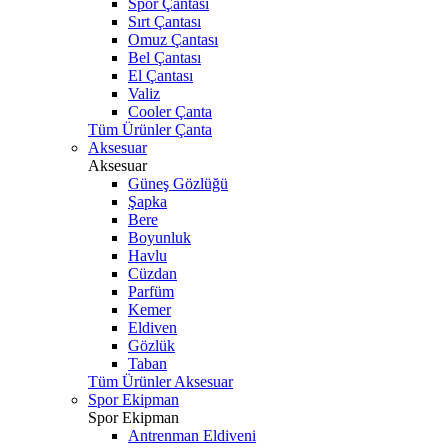
Spor Çantası
Sırt Çantası
Omuz Çantası
Bel Çantası
El Çantası
Valiz
Cooler Çanta
Tüm Ürünler Çanta
Aksesuar
Aksesuar
Güneş Gözlüğü
Şapka
Bere
Boyunluk
Havlu
Cüzdan
Parfüm
Kemer
Eldiven
Gözlük
Taban
Tüm Ürünler Aksesuar
Spor Ekipman
Spor Ekipman
Antrenman Eldiveni