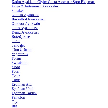
Kadın Ayakkabı
Giyim
Çanta
Aksesuar
Spor Ekipman
Koşu & Antrenman Ayakkabısı
Sneaker
Günlük Ayakkabı
Basketbol Ayakkabısı
Outdoor Ayakkabı
Tenis Ayakkabısı
Deniz Ayakkabısı
Bot&Çizme
Terlik
Sandalet
Tüm Ürünler
Yağmurluk
Forma
Sweatshirt
Mont
Polar
Yelek
Tshirt
Eşofman Altı
Eşofman Üstü
Eşofman Takımı
Pantolon
Tayt
Bra