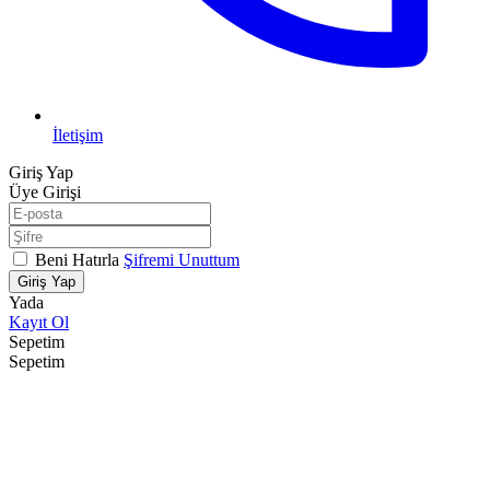
İletişim
Giriş Yap
Üye Girişi
Beni Hatırla
Şifremi Unuttum
Giriş Yap
Yada
Kayıt Ol
Sepetim
Sepetim