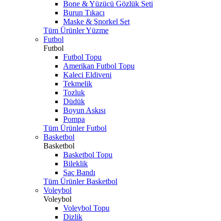
Bone & Yüzücü Gözlük Seti
Burun Tıkacı
Maske & Şnorkel Set
Tüm Ürünler Yüzme
Futbol
Futbol
Futbol Topu
Amerikan Futbol Topu
Kaleci Eldiveni
Tekmelik
Tozluk
Düdük
Boyun Askısı
Pompa
Tüm Ürünler Futbol
Basketbol
Basketbol
Basketbol Topu
Bileklik
Saç Bandı
Tüm Ürünler Basketbol
Voleybol
Voleybol
Voleybol Topu
Dizlik