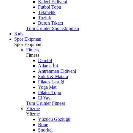
Kaleci Eldiveni
Futbol Topu
Tekmelik
Tozluk
Burun Tıkacı
Tüm Ürünler Spor Ekipman
Kıds
Spor Ekipman
Spor Ekipman
Fitness
Fitness
Dambıl
Atlama İpi
Antrenman Eldiveni
Suluk & Matara
Pilates Lastiği
Yoga Mat
Pilates Topu
El Yayı
Tüm Ürünler Fitness
Yüzme
Yüzme
Yüzücü Gözlüğü
Bone
Şnorkel