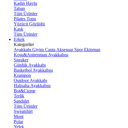
Kadın Havlu
Taban
Tüm Ürünler
Pilates Topu
Yüzücü Gözlüğü
Kask
Tüm Ürünler
Erkek
Kategoriler
Ayakkabı
Giyim
Çanta
Aksesuar
Spor Ekipman
Koşu&Antrenman Ayakkabısı
Sneaker
Günlük Ayakkabı
Basketbol Ayakkabısı
Krampon
Outdoor Ayakkabı
Halısaha Ayakkabısı
Bot&Çizme
Terlik
Sandalet
Tüm Ürünler
Sweatshirt
Mont
Polar
Yelek