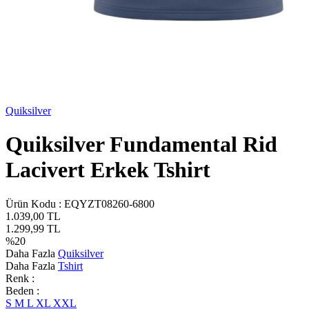
Quiksilver
Quiksilver Fundamental Rid
Lacivert Erkek Tshirt
Ürün Kodu :
EQYZT08260-6800
1.039,00
TL
1.299,99
TL
%
20
Daha Fazla
Quiksilver
Daha Fazla
Tshirt
Renk :
Beden :
S
M
L
XL
XXL