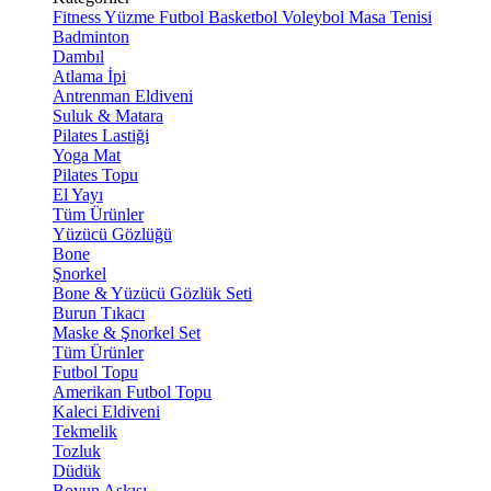
Fitness
Yüzme
Futbol
Basketbol
Voleybol
Masa Tenisi
Badminton
Dambıl
Atlama İpi
Antrenman Eldiveni
Suluk & Matara
Pilates Lastiği
Yoga Mat
Pilates Topu
El Yayı
Tüm Ürünler
Yüzücü Gözlüğü
Bone
Şnorkel
Bone & Yüzücü Gözlük Seti
Burun Tıkacı
Maske & Şnorkel Set
Tüm Ürünler
Futbol Topu
Amerikan Futbol Topu
Kaleci Eldiveni
Tekmelik
Tozluk
Düdük
Boyun Askısı