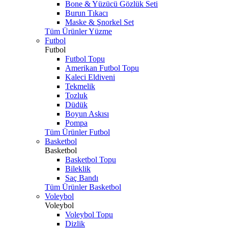
Bone & Yüzücü Gözlük Seti
Burun Tıkacı
Maske & Şnorkel Set
Tüm Ürünler Yüzme
Futbol
Futbol
Futbol Topu
Amerikan Futbol Topu
Kaleci Eldiveni
Tekmelik
Tozluk
Düdük
Boyun Askısı
Pompa
Tüm Ürünler Futbol
Basketbol
Basketbol
Basketbol Topu
Bileklik
Saç Bandı
Tüm Ürünler Basketbol
Voleybol
Voleybol
Voleybol Topu
Dizlik