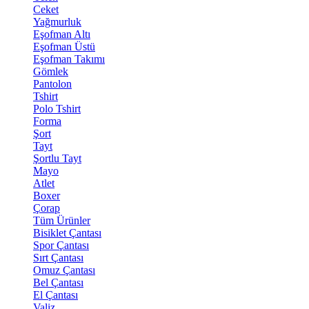
Ceket
Yağmurluk
Eşofman Altı
Eşofman Üstü
Eşofman Takımı
Gömlek
Pantolon
Tshirt
Polo Tshirt
Forma
Şort
Tayt
Şortlu Tayt
Mayo
Atlet
Boxer
Çorap
Tüm Ürünler
Bisiklet Çantası
Spor Çantası
Sırt Çantası
Omuz Çantası
Bel Çantası
El Çantası
Valiz