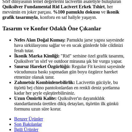
Sörf dünyasının temel değerlerini lacivertin asaletiyle buluşturan
Quiksilver Fundamental Rid Lacivert Erkek Tshirt
, her
mevsimin en joker parçası.
%100 pamuklu dokusu
ve
ikonik
grafik tasarımıyla
, konforu en saf haliyle yaşayın.
Tasarım ve Konfor Odaklı Öne Çıkanlar
Nefes Alan Doğal Kumaş:
Pamuklu jarse yapısı sayesinde
hava sirkülasyonu sağlar ve en sıcak günlerde bile cildinizi
ferah tutar.
İkonik Marka Kimliği:
"Rid" serisine özel grafik tasarımı,
Quiksilver’ın sörf ve outdoor mirasına şık bir vurgu yapar.
Sınırsız Hareket Özgürlüğü:
Regular Fit kesimi sayesinde
vücudunuza baskı yapmadan gün boyu özgürce hareket
etmenize olanak tanır.
Zahmetsiz Kombinlenebilirlik:
Lacivertin gücüyle, bu
tişörtü bej chino pantolonlardan en renkli deniz şortlarına
kadar her şeyle eşleştirebilirsiniz.
Uzun Ömürlü Kalite:
Quiksilver'ın dayanıklılık
standartlarında üretilen dikiş detayları, tişörtün ilk günkü
formunu uzun süre korur.
Benzer Ürünler
Son Bakılanlar
İlgili Ürünler