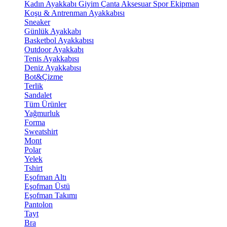
Kadın Ayakkabı
Giyim
Çanta
Aksesuar
Spor Ekipman
Koşu & Antrenman Ayakkabısı
Sneaker
Günlük Ayakkabı
Basketbol Ayakkabısı
Outdoor Ayakkabı
Tenis Ayakkabısı
Deniz Ayakkabısı
Bot&Çizme
Terlik
Sandalet
Tüm Ürünler
Yağmurluk
Forma
Sweatshirt
Mont
Polar
Yelek
Tshirt
Eşofman Altı
Eşofman Üstü
Eşofman Takımı
Pantolon
Tayt
Bra