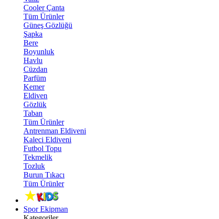
Cooler Çanta
Tüm Ürünler
Güneş Gözlüğü
Şapka
Bere
Boyunluk
Havlu
Cüzdan
Parfüm
Kemer
Eldiven
Gözlük
Taban
Tüm Ürünler
Antrenman Eldiveni
Kaleci Eldiveni
Futbol Topu
Tekmelik
Tozluk
Burun Tıkacı
Tüm Ürünler
Spor Ekipman
Kategoriler