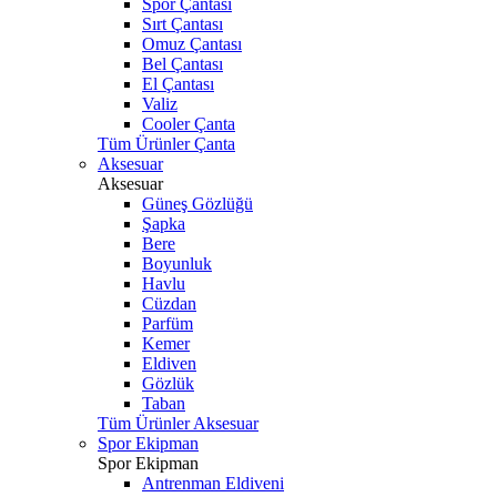
Spor Çantası
Sırt Çantası
Omuz Çantası
Bel Çantası
El Çantası
Valiz
Cooler Çanta
Tüm Ürünler Çanta
Aksesuar
Aksesuar
Güneş Gözlüğü
Şapka
Bere
Boyunluk
Havlu
Cüzdan
Parfüm
Kemer
Eldiven
Gözlük
Taban
Tüm Ürünler Aksesuar
Spor Ekipman
Spor Ekipman
Antrenman Eldiveni