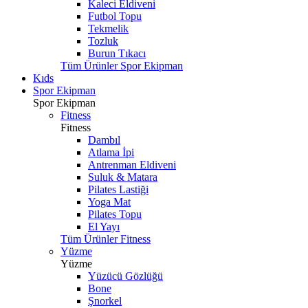
Kaleci Eldiveni
Futbol Topu
Tekmelik
Tozluk
Burun Tıkacı
Tüm Ürünler Spor Ekipman
Kıds
Spor Ekipman
Spor Ekipman
Fitness
Fitness
Dambıl
Atlama İpi
Antrenman Eldiveni
Suluk & Matara
Pilates Lastiği
Yoga Mat
Pilates Topu
El Yayı
Tüm Ürünler Fitness
Yüzme
Yüzme
Yüzücü Gözlüğü
Bone
Şnorkel