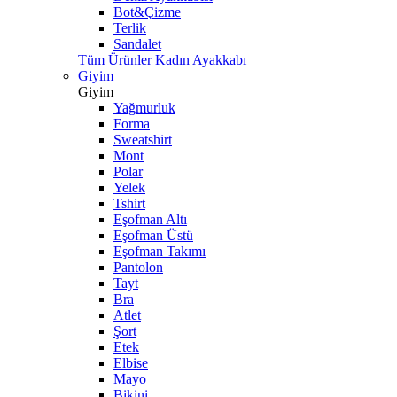
Bot&Çizme
Terlik
Sandalet
Tüm Ürünler Kadın Ayakkabı
Giyim
Giyim
Yağmurluk
Forma
Sweatshirt
Mont
Polar
Yelek
Tshirt
Eşofman Altı
Eşofman Üstü
Eşofman Takımı
Pantolon
Tayt
Bra
Atlet
Şort
Etek
Elbise
Mayo
Bikini