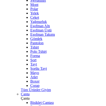
Sweatshirt
Mont
Polar
Yelek
Ceket
Yağmurluk
Eşofman Altı
Eşofman Üstü
Eşofman Takımı
Gömlek
Pantolon
Tshirt
Polo Tshirt
Forma
Şort
Tayt
Şortlu Tayt
Mayo
Atlet
Boxer
Çorap
Tüm Ürünler Giyim
Çanta
Çanta
Bisiklet Çantası