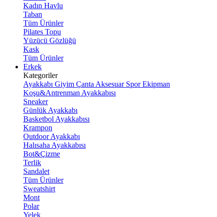
Kadın Havlu
Taban
Tüm Ürünler
Pilates Topu
Yüzücü Gözlüğü
Kask
Tüm Ürünler
Erkek
Kategoriler
Ayakkabı
Giyim
Çanta
Aksesuar
Spor Ekipman
Koşu&Antrenman Ayakkabısı
Sneaker
Günlük Ayakkabı
Basketbol Ayakkabısı
Krampon
Outdoor Ayakkabı
Halısaha Ayakkabısı
Bot&Çizme
Terlik
Sandalet
Tüm Ürünler
Sweatshirt
Mont
Polar
Yelek