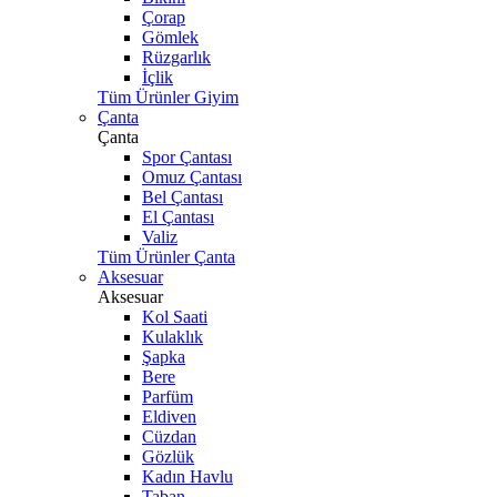
Çorap
Gömlek
Rüzgarlık
İçlik
Tüm Ürünler Giyim
Çanta
Çanta
Spor Çantası
Omuz Çantası
Bel Çantası
El Çantası
Valiz
Tüm Ürünler Çanta
Aksesuar
Aksesuar
Kol Saati
Kulaklık
Şapka
Bere
Parfüm
Eldiven
Cüzdan
Gözlük
Kadın Havlu
Taban