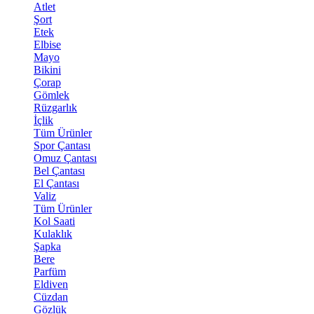
Atlet
Şort
Etek
Elbise
Mayo
Bikini
Çorap
Gömlek
Rüzgarlık
İçlik
Tüm Ürünler
Spor Çantası
Omuz Çantası
Bel Çantası
El Çantası
Valiz
Tüm Ürünler
Kol Saati
Kulaklık
Şapka
Bere
Parfüm
Eldiven
Cüzdan
Gözlük