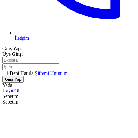
İletişim
Giriş Yap
Üye Girişi
Beni Hatırla
Şifremi Unuttum
Giriş Yap
Yada
Kayıt Ol
Sepetim
Sepetim