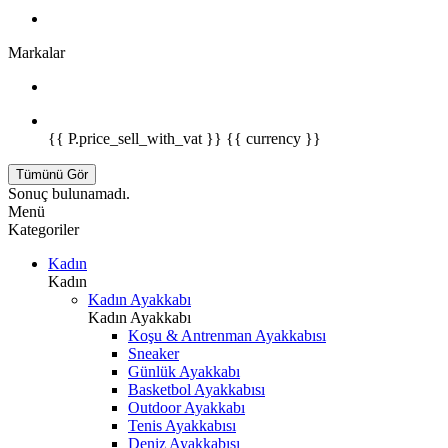
Markalar
{{ P.price_sell_with_vat }} {{ currency }}
Tümünü Gör
Sonuç bulunamadı.
Menü
Kategoriler
Kadın
Kadın
Kadın Ayakkabı
Kadın Ayakkabı
Koşu & Antrenman Ayakkabısı
Sneaker
Günlük Ayakkabı
Basketbol Ayakkabısı
Outdoor Ayakkabı
Tenis Ayakkabısı
Deniz Ayakkabısı