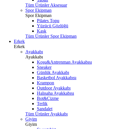
Tüm Ürünler Aksesuar
Spor Ekipman
Spor Ekipman
Pilates Topu
Yüzücü Gözlüğü
Kask
Tüm Ürünler Spor Ekipman
Erkek
Erkek
Ayakkabı
Ayakkabı
Koşu&Antrenman Ayakkabısı
Sneaker
Günlük Ayakkabı
Basketbol Ayakkabısı
Krampon
Outdoor Ayakkabı
Halısaha Ayakkabısı
Bot&Çizme
Terlik
Sandalet
Tüm Ürünler Ayakkabı
Giyim
Giyim