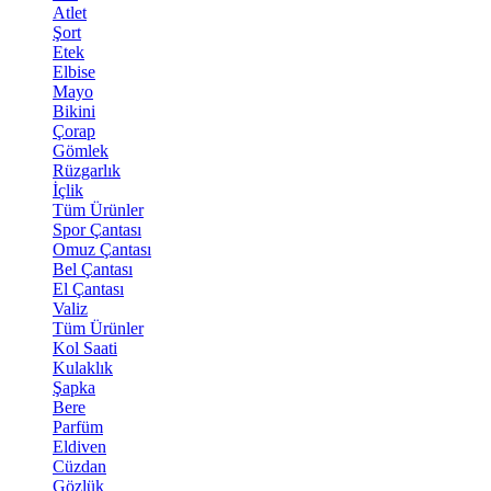
Atlet
Şort
Etek
Elbise
Mayo
Bikini
Çorap
Gömlek
Rüzgarlık
İçlik
Tüm Ürünler
Spor Çantası
Omuz Çantası
Bel Çantası
El Çantası
Valiz
Tüm Ürünler
Kol Saati
Kulaklık
Şapka
Bere
Parfüm
Eldiven
Cüzdan
Gözlük