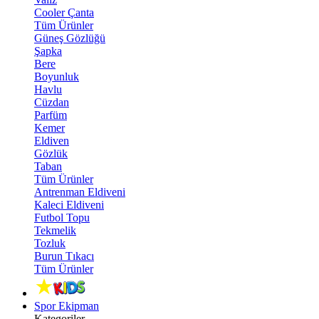
Cooler Çanta
Tüm Ürünler
Güneş Gözlüğü
Şapka
Bere
Boyunluk
Havlu
Cüzdan
Parfüm
Kemer
Eldiven
Gözlük
Taban
Tüm Ürünler
Antrenman Eldiveni
Kaleci Eldiveni
Futbol Topu
Tekmelik
Tozluk
Burun Tıkacı
Tüm Ürünler
Spor Ekipman
Kategoriler