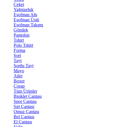
Ceket
Yağmurluk
Eşofman Altı
Eşofman Üstü
Eşofman Takımı
Gömlek
Pantolon
Tshirt
Polo Tshirt
Forma
Şort
Tayt
Şortlu Tayt
Mayo
Atlet
Boxer
Çorap
Tüm Ürünler
Bisiklet Çantası
Spor Çantası
Sırt Çantası
Omuz Çantası
Bel Çantası
El Çantası
Valiz