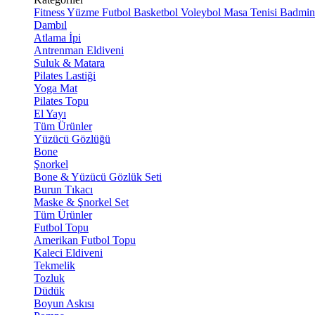
Fitness
Yüzme
Futbol
Basketbol
Voleybol
Masa Tenisi
Badmin
Dambıl
Atlama İpi
Antrenman Eldiveni
Suluk & Matara
Pilates Lastiği
Yoga Mat
Pilates Topu
El Yayı
Tüm Ürünler
Yüzücü Gözlüğü
Bone
Şnorkel
Bone & Yüzücü Gözlük Seti
Burun Tıkacı
Maske & Şnorkel Set
Tüm Ürünler
Futbol Topu
Amerikan Futbol Topu
Kaleci Eldiveni
Tekmelik
Tozluk
Düdük
Boyun Askısı