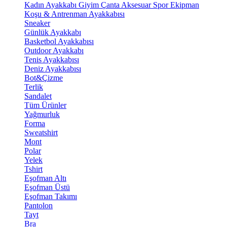
Kadın Ayakkabı
Giyim
Çanta
Aksesuar
Spor Ekipman
Koşu & Antrenman Ayakkabısı
Sneaker
Günlük Ayakkabı
Basketbol Ayakkabısı
Outdoor Ayakkabı
Tenis Ayakkabısı
Deniz Ayakkabısı
Bot&Çizme
Terlik
Sandalet
Tüm Ürünler
Yağmurluk
Forma
Sweatshirt
Mont
Polar
Yelek
Tshirt
Eşofman Altı
Eşofman Üstü
Eşofman Takımı
Pantolon
Tayt
Bra