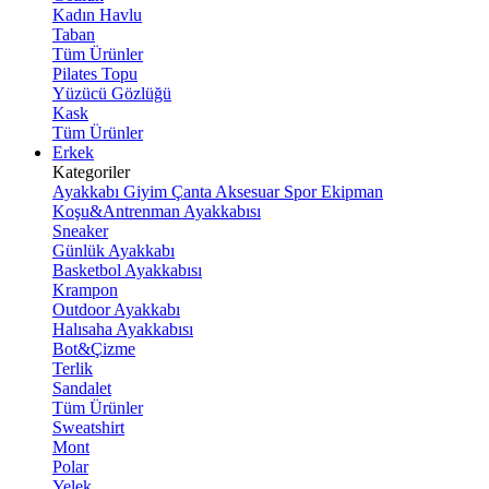
Kadın Havlu
Taban
Tüm Ürünler
Pilates Topu
Yüzücü Gözlüğü
Kask
Tüm Ürünler
Erkek
Kategoriler
Ayakkabı
Giyim
Çanta
Aksesuar
Spor Ekipman
Koşu&Antrenman Ayakkabısı
Sneaker
Günlük Ayakkabı
Basketbol Ayakkabısı
Krampon
Outdoor Ayakkabı
Halısaha Ayakkabısı
Bot&Çizme
Terlik
Sandalet
Tüm Ürünler
Sweatshirt
Mont
Polar
Yelek