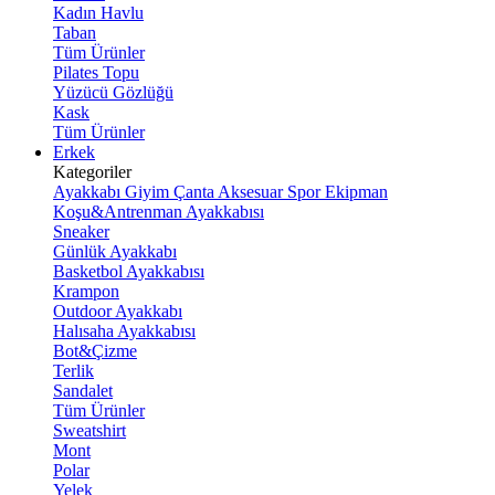
Kadın Havlu
Taban
Tüm Ürünler
Pilates Topu
Yüzücü Gözlüğü
Kask
Tüm Ürünler
Erkek
Kategoriler
Ayakkabı
Giyim
Çanta
Aksesuar
Spor Ekipman
Koşu&Antrenman Ayakkabısı
Sneaker
Günlük Ayakkabı
Basketbol Ayakkabısı
Krampon
Outdoor Ayakkabı
Halısaha Ayakkabısı
Bot&Çizme
Terlik
Sandalet
Tüm Ürünler
Sweatshirt
Mont
Polar
Yelek