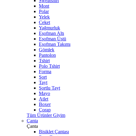
Sweatshirt
Mont
Polar
Yelek
Ceket
Yağmurluk
Eşofman Altı
Eşofman Üstü
Eşofman Takımı
Gömlek
Pantolon
Tshirt
Polo Tshirt
Forma
Şort
Tayt
Şortlu Tayt
Mayo
Atlet
Boxer
Çorap
Tüm Ürünler Giyim
Çanta
Çanta
Bisiklet Çantası