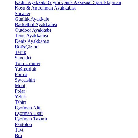
Kadın Ayakkabı
Giyim
Çanta
Aksesuar
Spor Ekipman
Koşu & Antrenman Ayakkabısı
Sneaker
Günlük Ayakkabı
Basketbol Ayakkabısı
Outdoor Ayakkabı
Tenis Ayakkabısı
Deniz Ayakkabısı
Bot&Çizme
Terlik
Sandalet
Tüm Ürünler
Yağmurluk
Forma
Sweatshirt
Mont
Polar
Yelek
Tshirt
Eşofman Altı
Eşofman Üstü
Eşofman Takımı
Pantolon
Tayt
Bra