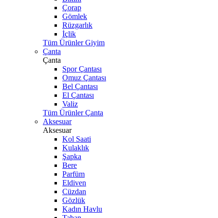
Çorap
Gömlek
Rüzgarlık
İçlik
Tüm Ürünler Giyim
Çanta
Çanta
Spor Çantası
Omuz Çantası
Bel Çantası
El Çantası
Valiz
Tüm Ürünler Çanta
Aksesuar
Aksesuar
Kol Saati
Kulaklık
Şapka
Bere
Parfüm
Eldiven
Cüzdan
Gözlük
Kadın Havlu
Taban