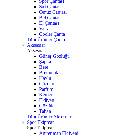
Spor Çantası
Sırt Çantası
Omuz Çantası
Bel Çantası
El Çantası
Valiz
Cooler Çanta
Tüm Ürünler Çanta
Aksesuar
Aksesuar
Güneş Gözlüğü
Şapka
Bere
Boyunluk
Havlu
Cüzdan
Parfüm
Kemer
Eldiven
Gözlük
Taban
Tüm Ürünler Aksesuar
Spor Ekipman
Spor Ekipman
Antrenman Eldiveni