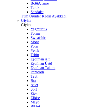
Bot&Çizme
Terlik
Sandalet
Tüm Ürünler Kadın Ayakkabı
Giyim
Giyim
Yağmurluk
Forma
Sweatshirt
Mont
Polar
Yelek
Tshirt
Eşofman Altı
Eşofman Üstü
Eşofman Takımı
Pantolon
Tayt
Bra
Atlet
Şort
Etek
Elbise
Mayo
Bikini