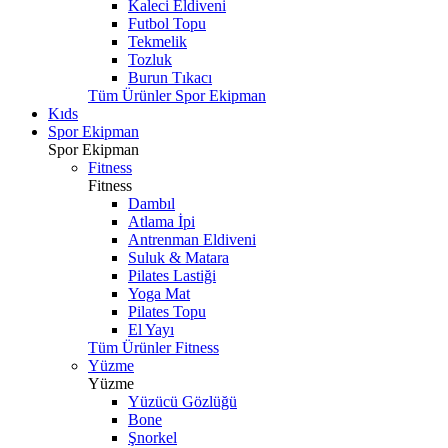
Kaleci Eldiveni
Futbol Topu
Tekmelik
Tozluk
Burun Tıkacı
Tüm Ürünler Spor Ekipman
Kıds
Spor Ekipman
Spor Ekipman
Fitness
Fitness
Dambıl
Atlama İpi
Antrenman Eldiveni
Suluk & Matara
Pilates Lastiği
Yoga Mat
Pilates Topu
El Yayı
Tüm Ürünler Fitness
Yüzme
Yüzme
Yüzücü Gözlüğü
Bone
Şnorkel