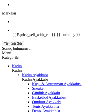
Markalar
{{ P.price_sell_with_vat }} {{ currency }}
Tümünü Gör
Sonuç bulunamadı.
Menü
Kategoriler
Kadın
Kadın
Kadın Ayakkabı
Kadın Ayakkabı
Koşu & Antrenman Ayakkabısı
Sneaker
Günlük Ayakkabı
Basketbol Ayakkabısı
Outdoor Ayakkabı
Tenis Ayakkabısı
Deniz Ayakkabısı