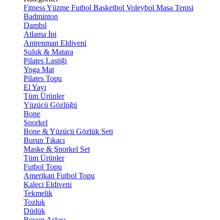
Fitness
Yüzme
Futbol
Basketbol
Voleybol
Masa Tenisi
Badminton
Dambıl
Atlama İpi
Antrenman Eldiveni
Suluk & Matara
Pilates Lastiği
Yoga Mat
Pilates Topu
El Yayı
Tüm Ürünler
Yüzücü Gözlüğü
Bone
Şnorkel
Bone & Yüzücü Gözlük Seti
Burun Tıkacı
Maske & Şnorkel Set
Tüm Ürünler
Futbol Topu
Amerikan Futbol Topu
Kaleci Eldiveni
Tekmelik
Tozluk
Düdük
Boyun Askısı