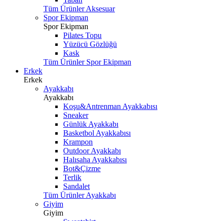
Tüm Ürünler Aksesuar
Spor Ekipman
Spor Ekipman
Pilates Topu
Yüzücü Gözlüğü
Kask
Tüm Ürünler Spor Ekipman
Erkek
Erkek
Ayakkabı
Ayakkabı
Koşu&Antrenman Ayakkabısı
Sneaker
Günlük Ayakkabı
Basketbol Ayakkabısı
Krampon
Outdoor Ayakkabı
Halısaha Ayakkabısı
Bot&Çizme
Terlik
Sandalet
Tüm Ürünler Ayakkabı
Giyim
Giyim