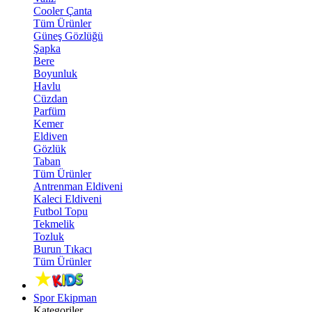
Cooler Çanta
Tüm Ürünler
Güneş Gözlüğü
Şapka
Bere
Boyunluk
Havlu
Cüzdan
Parfüm
Kemer
Eldiven
Gözlük
Taban
Tüm Ürünler
Antrenman Eldiveni
Kaleci Eldiveni
Futbol Topu
Tekmelik
Tozluk
Burun Tıkacı
Tüm Ürünler
Spor Ekipman
Kategoriler