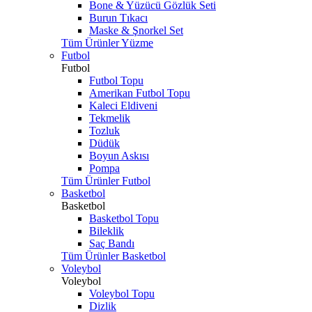
Bone & Yüzücü Gözlük Seti
Burun Tıkacı
Maske & Şnorkel Set
Tüm Ürünler Yüzme
Futbol
Futbol
Futbol Topu
Amerikan Futbol Topu
Kaleci Eldiveni
Tekmelik
Tozluk
Düdük
Boyun Askısı
Pompa
Tüm Ürünler Futbol
Basketbol
Basketbol
Basketbol Topu
Bileklik
Saç Bandı
Tüm Ürünler Basketbol
Voleybol
Voleybol
Voleybol Topu
Dizlik