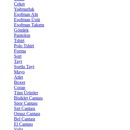
Ceket
Yağmurluk
Eşofman Altı
Eşofman Üstü
Eşofman Takımı
Gömlek
Pantolon
Tshirt
Polo Tshirt
Forma
Şort
Tayt
Şortlu Tayt
Mayo
Atlet
Boxer
Çorap
Tüm Ürünler
Bisiklet Çantası
Spor Çantası
Sırt Çantası
Omuz Çantası
Bel Çantası
El Çantası
Valiz