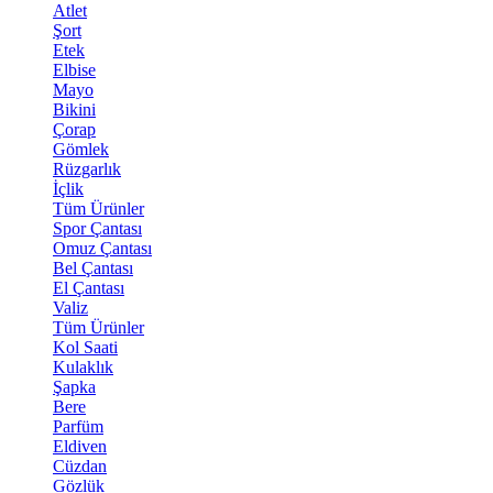
Atlet
Şort
Etek
Elbise
Mayo
Bikini
Çorap
Gömlek
Rüzgarlık
İçlik
Tüm Ürünler
Spor Çantası
Omuz Çantası
Bel Çantası
El Çantası
Valiz
Tüm Ürünler
Kol Saati
Kulaklık
Şapka
Bere
Parfüm
Eldiven
Cüzdan
Gözlük