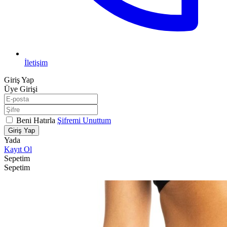
İletişim
Giriş Yap
Üye Girişi
Beni Hatırla
Şifremi Unuttum
Giriş Yap
Yada
Kayıt Ol
Sepetim
Sepetim