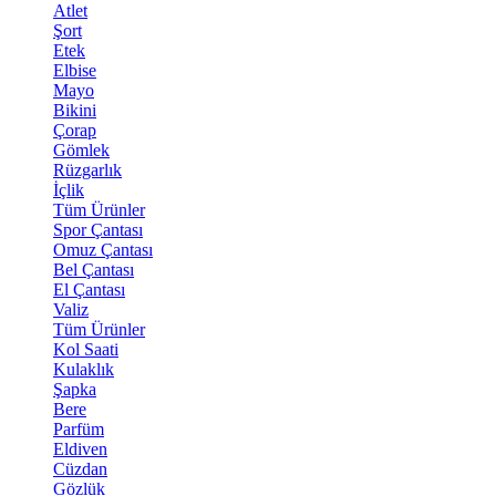
Atlet
Şort
Etek
Elbise
Mayo
Bikini
Çorap
Gömlek
Rüzgarlık
İçlik
Tüm Ürünler
Spor Çantası
Omuz Çantası
Bel Çantası
El Çantası
Valiz
Tüm Ürünler
Kol Saati
Kulaklık
Şapka
Bere
Parfüm
Eldiven
Cüzdan
Gözlük