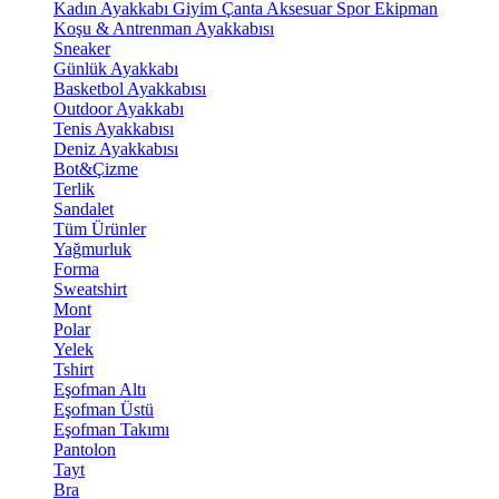
Kadın Ayakkabı
Giyim
Çanta
Aksesuar
Spor Ekipman
Koşu & Antrenman Ayakkabısı
Sneaker
Günlük Ayakkabı
Basketbol Ayakkabısı
Outdoor Ayakkabı
Tenis Ayakkabısı
Deniz Ayakkabısı
Bot&Çizme
Terlik
Sandalet
Tüm Ürünler
Yağmurluk
Forma
Sweatshirt
Mont
Polar
Yelek
Tshirt
Eşofman Altı
Eşofman Üstü
Eşofman Takımı
Pantolon
Tayt
Bra