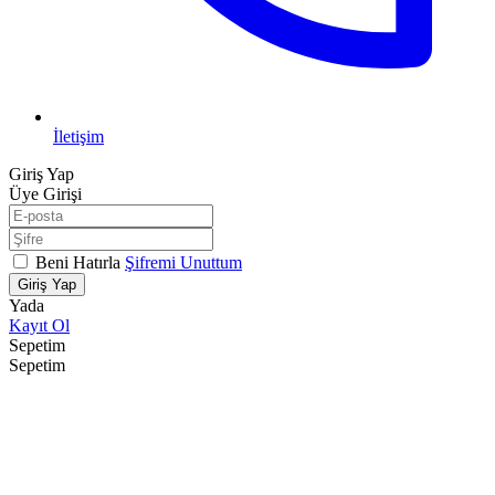
İletişim
Giriş Yap
Üye Girişi
Beni Hatırla
Şifremi Unuttum
Giriş Yap
Yada
Kayıt Ol
Sepetim
Sepetim