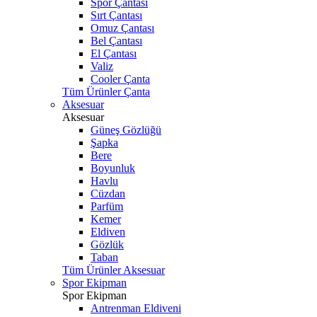
Spor Çantası
Sırt Çantası
Omuz Çantası
Bel Çantası
El Çantası
Valiz
Cooler Çanta
Tüm Ürünler Çanta
Aksesuar
Aksesuar
Güneş Gözlüğü
Şapka
Bere
Boyunluk
Havlu
Cüzdan
Parfüm
Kemer
Eldiven
Gözlük
Taban
Tüm Ürünler Aksesuar
Spor Ekipman
Spor Ekipman
Antrenman Eldiveni