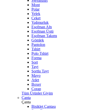
Sweatshirt
Mont
Polar
Yelek
Ceket
Yağmurluk
Eşofman Altı
Eşofman Üstü
Eşofman Takımı
Gömlek
Pantolon
Tshirt
Polo Tshirt
Forma
Şort
Tayt
Şortlu Tayt
Mayo
Atlet
Boxer
Çorap
Tüm Ürünler Giyim
Çanta
Çanta
Bisiklet Çantası