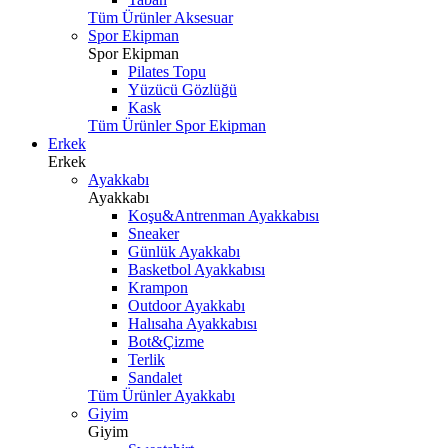
Tüm Ürünler Aksesuar
Spor Ekipman
Spor Ekipman
Pilates Topu
Yüzücü Gözlüğü
Kask
Tüm Ürünler Spor Ekipman
Erkek
Erkek
Ayakkabı
Ayakkabı
Koşu&Antrenman Ayakkabısı
Sneaker
Günlük Ayakkabı
Basketbol Ayakkabısı
Krampon
Outdoor Ayakkabı
Halısaha Ayakkabısı
Bot&Çizme
Terlik
Sandalet
Tüm Ürünler Ayakkabı
Giyim
Giyim