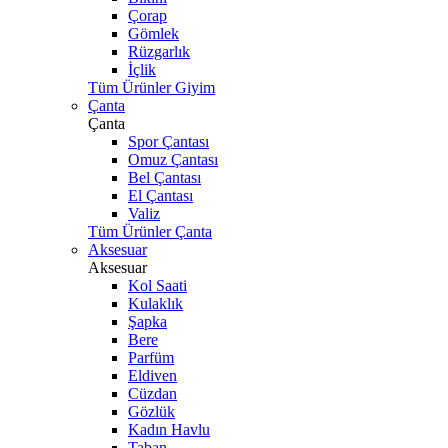
Çorap
Gömlek
Rüzgarlık
İçlik
Tüm Ürünler Giyim
Çanta
Çanta
Spor Çantası
Omuz Çantası
Bel Çantası
El Çantası
Valiz
Tüm Ürünler Çanta
Aksesuar
Aksesuar
Kol Saati
Kulaklık
Şapka
Bere
Parfüm
Eldiven
Cüzdan
Gözlük
Kadın Havlu
Taban