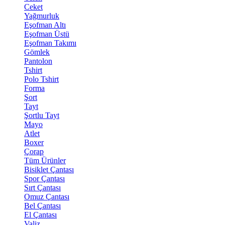
Ceket
Yağmurluk
Eşofman Altı
Eşofman Üstü
Eşofman Takımı
Gömlek
Pantolon
Tshirt
Polo Tshirt
Forma
Şort
Tayt
Şortlu Tayt
Mayo
Atlet
Boxer
Çorap
Tüm Ürünler
Bisiklet Çantası
Spor Çantası
Sırt Çantası
Omuz Çantası
Bel Çantası
El Çantası
Valiz