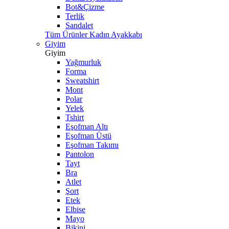
Bot&Çizme
Terlik
Sandalet
Tüm Ürünler Kadın Ayakkabı
Giyim
Giyim
Yağmurluk
Forma
Sweatshirt
Mont
Polar
Yelek
Tshirt
Eşofman Altı
Eşofman Üstü
Eşofman Takımı
Pantolon
Tayt
Bra
Atlet
Şort
Etek
Elbise
Mayo
Bikini