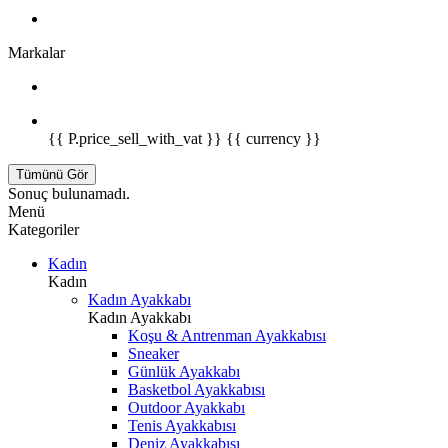
Markalar
{{ P.price_sell_with_vat }} {{ currency }}
Tümünü Gör
Sonuç bulunamadı.
Menü
Kategoriler
Kadın
Kadın
Kadın Ayakkabı
Kadın Ayakkabı
Koşu & Antrenman Ayakkabısı
Sneaker
Günlük Ayakkabı
Basketbol Ayakkabısı
Outdoor Ayakkabı
Tenis Ayakkabısı
Deniz Ayakkabısı