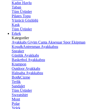
Kadın Havlu
Taban
Tüm Ürünler
Pilates Topu
Yüzücü Gözlüğü
Kask
Tüm Ürünler
Erkek
Kategoriler
Ayakkabı
Giyim
Çanta
Aksesuar
Spor Ekipman
Koşu&Antrenman Ayakkabısı
Sneaker
Günlük Ayakkabı
Basketbol Ayakkabısı
Krampon
Outdoor Ayakkabı
Halısaha Ayakkabısı
Bot&Çizme
Terlik
Sandalet
Tüm Ürünler
Sweatshirt
Mont
Polar
Yelek