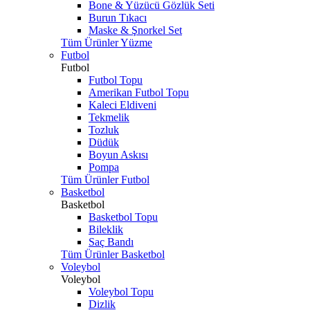
Bone & Yüzücü Gözlük Seti
Burun Tıkacı
Maske & Şnorkel Set
Tüm Ürünler Yüzme
Futbol
Futbol
Futbol Topu
Amerikan Futbol Topu
Kaleci Eldiveni
Tekmelik
Tozluk
Düdük
Boyun Askısı
Pompa
Tüm Ürünler Futbol
Basketbol
Basketbol
Basketbol Topu
Bileklik
Saç Bandı
Tüm Ürünler Basketbol
Voleybol
Voleybol
Voleybol Topu
Dizlik