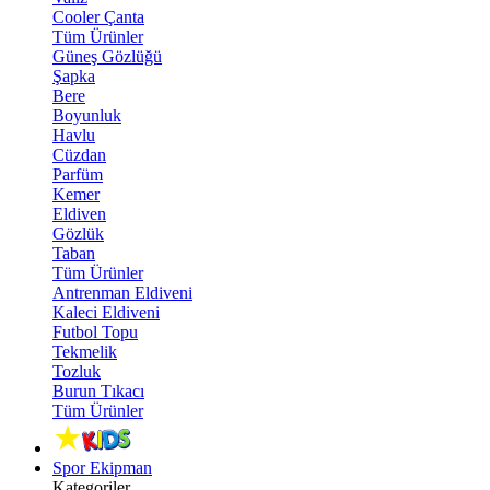
Cooler Çanta
Tüm Ürünler
Güneş Gözlüğü
Şapka
Bere
Boyunluk
Havlu
Cüzdan
Parfüm
Kemer
Eldiven
Gözlük
Taban
Tüm Ürünler
Antrenman Eldiveni
Kaleci Eldiveni
Futbol Topu
Tekmelik
Tozluk
Burun Tıkacı
Tüm Ürünler
Spor Ekipman
Kategoriler