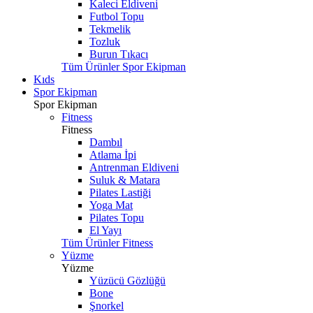
Kaleci Eldiveni
Futbol Topu
Tekmelik
Tozluk
Burun Tıkacı
Tüm Ürünler Spor Ekipman
Kıds
Spor Ekipman
Spor Ekipman
Fitness
Fitness
Dambıl
Atlama İpi
Antrenman Eldiveni
Suluk & Matara
Pilates Lastiği
Yoga Mat
Pilates Topu
El Yayı
Tüm Ürünler Fitness
Yüzme
Yüzme
Yüzücü Gözlüğü
Bone
Şnorkel