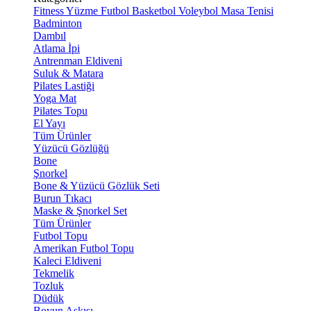
Fitness
Yüzme
Futbol
Basketbol
Voleybol
Masa Tenisi
Badminton
Dambıl
Atlama İpi
Antrenman Eldiveni
Suluk & Matara
Pilates Lastiği
Yoga Mat
Pilates Topu
El Yayı
Tüm Ürünler
Yüzücü Gözlüğü
Bone
Şnorkel
Bone & Yüzücü Gözlük Seti
Burun Tıkacı
Maske & Şnorkel Set
Tüm Ürünler
Futbol Topu
Amerikan Futbol Topu
Kaleci Eldiveni
Tekmelik
Tozluk
Düdük
Boyun Askısı