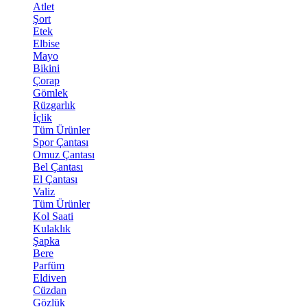
Atlet
Şort
Etek
Elbise
Mayo
Bikini
Çorap
Gömlek
Rüzgarlık
İçlik
Tüm Ürünler
Spor Çantası
Omuz Çantası
Bel Çantası
El Çantası
Valiz
Tüm Ürünler
Kol Saati
Kulaklık
Şapka
Bere
Parfüm
Eldiven
Cüzdan
Gözlük