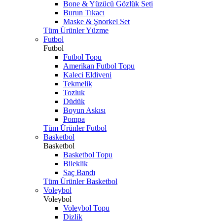
Bone & Yüzücü Gözlük Seti
Burun Tıkacı
Maske & Şnorkel Set
Tüm Ürünler Yüzme
Futbol
Futbol
Futbol Topu
Amerikan Futbol Topu
Kaleci Eldiveni
Tekmelik
Tozluk
Düdük
Boyun Askısı
Pompa
Tüm Ürünler Futbol
Basketbol
Basketbol
Basketbol Topu
Bileklik
Saç Bandı
Tüm Ürünler Basketbol
Voleybol
Voleybol
Voleybol Topu
Dizlik