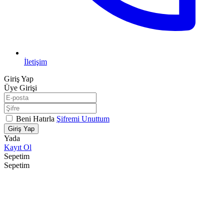
İletişim
Giriş Yap
Üye Girişi
Beni Hatırla
Şifremi Unuttum
Giriş Yap
Yada
Kayıt Ol
Sepetim
Sepetim