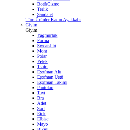
Bot&Çizme
Terlik
Sandalet
Tüm Ürünler Kadın Ayakkabı
Giyim
Giyim
Yağmurluk
Forma
Sweatshirt
Mont
Polar
Yelek
Tshirt
Eşofman Altı
Eşofman Üstü
Eşofman Takımı
Pantolon
Tayt
Bra
Atlet
Şort
Etek
Elbise
Mayo
Bikini