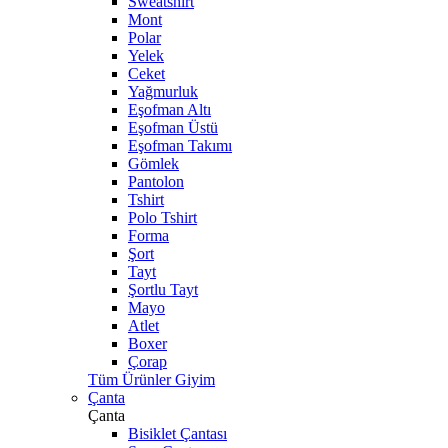
Sweatshirt
Mont
Polar
Yelek
Ceket
Yağmurluk
Eşofman Altı
Eşofman Üstü
Eşofman Takımı
Gömlek
Pantolon
Tshirt
Polo Tshirt
Forma
Şort
Tayt
Şortlu Tayt
Mayo
Atlet
Boxer
Çorap
Tüm Ürünler Giyim
Çanta
Çanta
Bisiklet Çantası