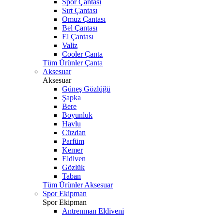
Spor Çantası
Sırt Çantası
Omuz Çantası
Bel Çantası
El Çantası
Valiz
Cooler Çanta
Tüm Ürünler Çanta
Aksesuar
Aksesuar
Güneş Gözlüğü
Şapka
Bere
Boyunluk
Havlu
Cüzdan
Parfüm
Kemer
Eldiven
Gözlük
Taban
Tüm Ürünler Aksesuar
Spor Ekipman
Spor Ekipman
Antrenman Eldiveni