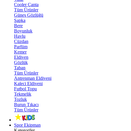
Cooler Çanta
Tüm Ürünler
Güneş Gözlüğü
Şapka
Bere
Boyunluk
Havlu
Cüzdan
Parfüm
Kemer
Eldiven
Gözlük
Taban
Tüm Ürünler
Antrenman Eldiveni
Kaleci Eldiveni
Futbol Topu
Tekmelik
Tozluk
Burun Tıkacı
Tüm Ürünler
Spor Ekipman
Kategoriler