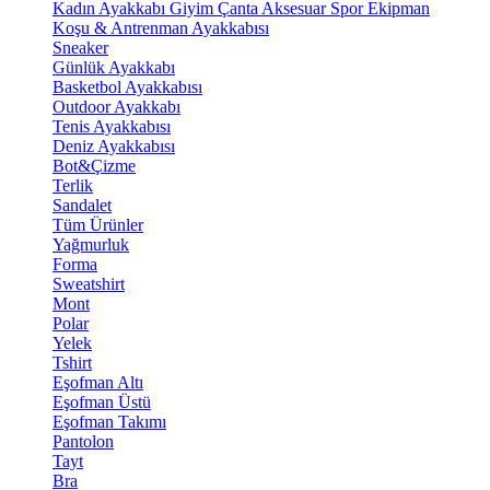
Kadın Ayakkabı
Giyim
Çanta
Aksesuar
Spor Ekipman
Koşu & Antrenman Ayakkabısı
Sneaker
Günlük Ayakkabı
Basketbol Ayakkabısı
Outdoor Ayakkabı
Tenis Ayakkabısı
Deniz Ayakkabısı
Bot&Çizme
Terlik
Sandalet
Tüm Ürünler
Yağmurluk
Forma
Sweatshirt
Mont
Polar
Yelek
Tshirt
Eşofman Altı
Eşofman Üstü
Eşofman Takımı
Pantolon
Tayt
Bra