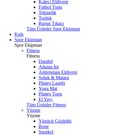
Kaleci Eldiveni
Futbol Topu
Tekmelik
Tozluk
Burun Tıkacı
Tüm Ürünler Spor Ekipman
Kıds
Spor Ekipman
Spor Ekipman
Fitness
Fitness
Dambıl
Atlama İpi
Antrenman Eldiveni
Suluk & Matara
Pilates Lastiği
Yoga Mat
Pilates Topu
El Yayı
Tüm Ürünler Fitness
Yüzme
Yüzme
Yüzücü Gözlüğü
Bone
Şnorkel