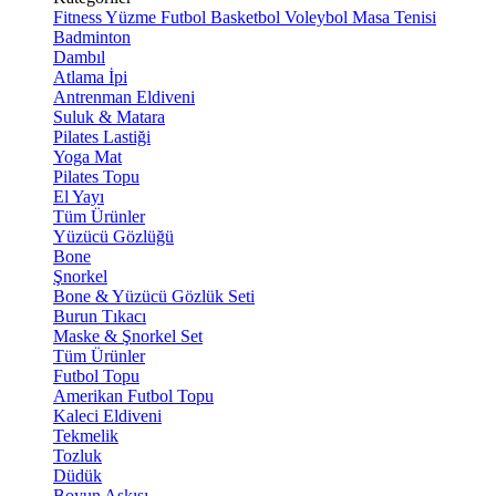
Fitness
Yüzme
Futbol
Basketbol
Voleybol
Masa Tenisi
Badminton
Dambıl
Atlama İpi
Antrenman Eldiveni
Suluk & Matara
Pilates Lastiği
Yoga Mat
Pilates Topu
El Yayı
Tüm Ürünler
Yüzücü Gözlüğü
Bone
Şnorkel
Bone & Yüzücü Gözlük Seti
Burun Tıkacı
Maske & Şnorkel Set
Tüm Ürünler
Futbol Topu
Amerikan Futbol Topu
Kaleci Eldiveni
Tekmelik
Tozluk
Düdük
Boyun Askısı