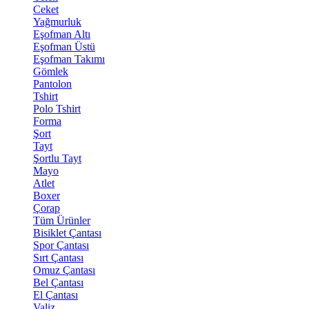
Ceket
Yağmurluk
Eşofman Altı
Eşofman Üstü
Eşofman Takımı
Gömlek
Pantolon
Tshirt
Polo Tshirt
Forma
Şort
Tayt
Şortlu Tayt
Mayo
Atlet
Boxer
Çorap
Tüm Ürünler
Bisiklet Çantası
Spor Çantası
Sırt Çantası
Omuz Çantası
Bel Çantası
El Çantası
Valiz