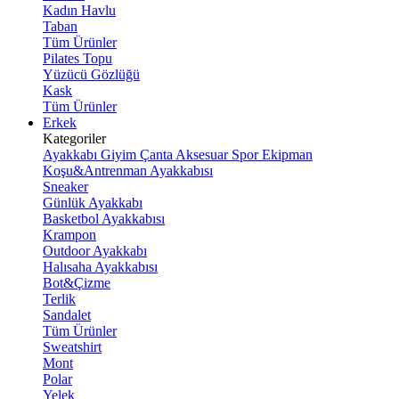
Kadın Havlu
Taban
Tüm Ürünler
Pilates Topu
Yüzücü Gözlüğü
Kask
Tüm Ürünler
Erkek
Kategoriler
Ayakkabı
Giyim
Çanta
Aksesuar
Spor Ekipman
Koşu&Antrenman Ayakkabısı
Sneaker
Günlük Ayakkabı
Basketbol Ayakkabısı
Krampon
Outdoor Ayakkabı
Halısaha Ayakkabısı
Bot&Çizme
Terlik
Sandalet
Tüm Ürünler
Sweatshirt
Mont
Polar
Yelek