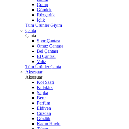
Çorap
Gömlek
Rüzgarlık
İçlik
Tüm Ürünler Giyim
Çanta
Çanta
Spor Çantası
Omuz Çantası
Bel Çantası
El Çantası
Valiz
Tüm Ürünler Çanta
Aksesuar
Aksesuar
Kol Saati
Kulaklık
Şapka
Bere
Parfüm
Eldiven
Cüzdan
Gözlük
Kadın Havlu
Taban