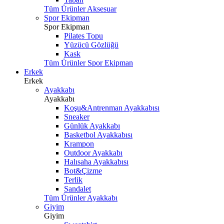
Tüm Ürünler Aksesuar
Spor Ekipman
Spor Ekipman
Pilates Topu
Yüzücü Gözlüğü
Kask
Tüm Ürünler Spor Ekipman
Erkek
Erkek
Ayakkabı
Ayakkabı
Koşu&Antrenman Ayakkabısı
Sneaker
Günlük Ayakkabı
Basketbol Ayakkabısı
Krampon
Outdoor Ayakkabı
Halısaha Ayakkabısı
Bot&Çizme
Terlik
Sandalet
Tüm Ürünler Ayakkabı
Giyim
Giyim