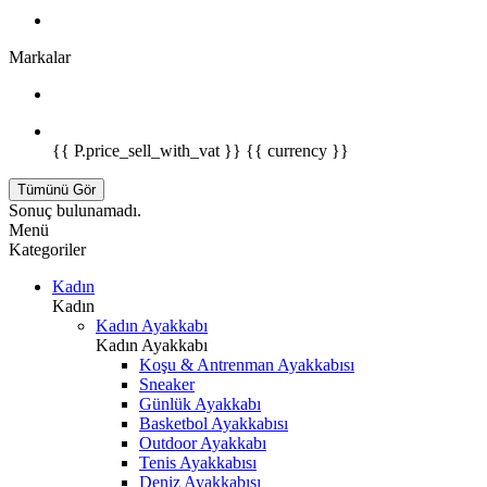
Markalar
{{ P.price_sell_with_vat }} {{ currency }}
Tümünü Gör
Sonuç bulunamadı.
Menü
Kategoriler
Kadın
Kadın
Kadın Ayakkabı
Kadın Ayakkabı
Koşu & Antrenman Ayakkabısı
Sneaker
Günlük Ayakkabı
Basketbol Ayakkabısı
Outdoor Ayakkabı
Tenis Ayakkabısı
Deniz Ayakkabısı