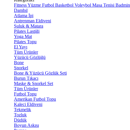
Fitness
Yüzme
Futbol
Basketbol
Voleybol
Masa Tenisi
Badmin
Dambıl
Atlama İpi
Antrenman Eldiveni
Suluk & Matara
Pilates Lastiği
Yoga Mat
Pilates Topu
El Yayı
Tüm Ürünler
Yüzücü Gözlüğü
Bone
Şnorkel
Bone & Yüzücü Gözlük Seti
Burun Tıkacı
Maske & Şnorkel Set
Tüm Ürünler
Futbol Topu
Amerikan Futbol Topu
Kaleci Eldiveni
Tekmelik
Tozluk
Düdük
Boyun Askısı