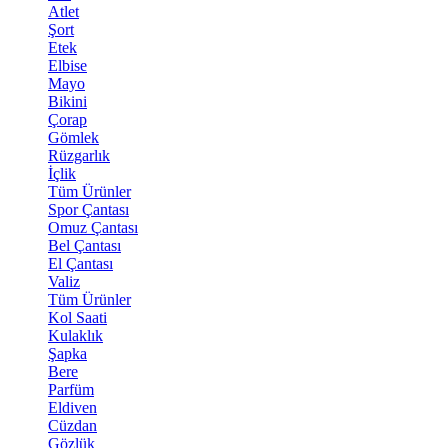
Atlet
Şort
Etek
Elbise
Mayo
Bikini
Çorap
Gömlek
Rüzgarlık
İçlik
Tüm Ürünler
Spor Çantası
Omuz Çantası
Bel Çantası
El Çantası
Valiz
Tüm Ürünler
Kol Saati
Kulaklık
Şapka
Bere
Parfüm
Eldiven
Cüzdan
Gözlük