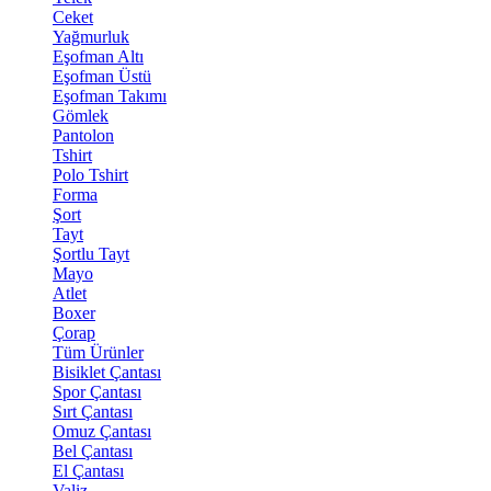
Ceket
Yağmurluk
Eşofman Altı
Eşofman Üstü
Eşofman Takımı
Gömlek
Pantolon
Tshirt
Polo Tshirt
Forma
Şort
Tayt
Şortlu Tayt
Mayo
Atlet
Boxer
Çorap
Tüm Ürünler
Bisiklet Çantası
Spor Çantası
Sırt Çantası
Omuz Çantası
Bel Çantası
El Çantası
Valiz