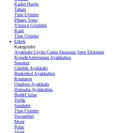
Kadın Havlu
Taban
Tüm Ürünler
Pilates Topu
Yüzücü Gözlüğü
Kask
Tüm Ürünler
Erkek
Kategoriler
Ayakkabı
Giyim
Çanta
Aksesuar
Spor Ekipman
Koşu&Antrenman Ayakkabısı
Sneaker
Günlük Ayakkabı
Basketbol Ayakkabısı
Krampon
Outdoor Ayakkabı
Halısaha Ayakkabısı
Bot&Çizme
Terlik
Sandalet
Tüm Ürünler
Sweatshirt
Mont
Polar
Yelek