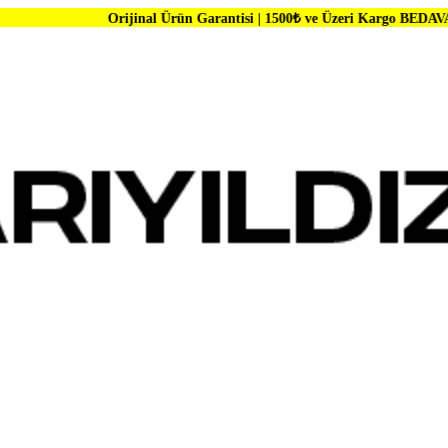
Orijinal Ürün Garantisi | 1500₺ ve Üzeri Kargo BEDAVA | Dünya Mark