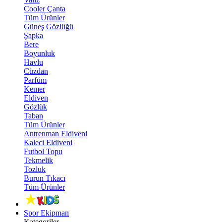
Cooler Çanta
Tüm Ürünler
Güneş Gözlüğü
Şapka
Bere
Boyunluk
Havlu
Cüzdan
Parfüm
Kemer
Eldiven
Gözlük
Taban
Tüm Ürünler
Antrenman Eldiveni
Kaleci Eldiveni
Futbol Topu
Tekmelik
Tozluk
Burun Tıkacı
Tüm Ürünler
Spor Ekipman
Kategoriler