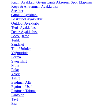
Kadın Ayakkabı
Giyim
Çanta
Aksesuar
Spor Ekipman
Koşu & Antrenman Ayakkabısı
Sneaker
Günlük Ayakkabı
Basketbol Ayakkabısı
Outdoor Ayakkabı
Tenis Ayakkabısı
Deniz Ayakkabısı
Bot&Çizme
Terlik
Sandalet
Tüm Ürünler
Yağmurluk
Forma
Sweatshirt
Mont
Polar
Yelek
Tshirt
Eşofman Altı
Eşofman Üstü
Eşofman Takımı
Pantolon
Tayt
Bra