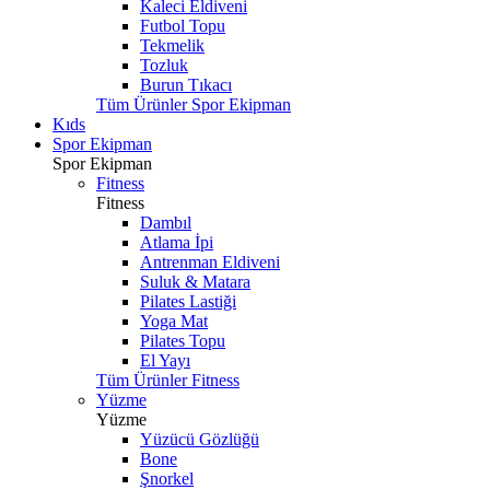
Kaleci Eldiveni
Futbol Topu
Tekmelik
Tozluk
Burun Tıkacı
Tüm Ürünler Spor Ekipman
Kıds
Spor Ekipman
Spor Ekipman
Fitness
Fitness
Dambıl
Atlama İpi
Antrenman Eldiveni
Suluk & Matara
Pilates Lastiği
Yoga Mat
Pilates Topu
El Yayı
Tüm Ürünler Fitness
Yüzme
Yüzme
Yüzücü Gözlüğü
Bone
Şnorkel