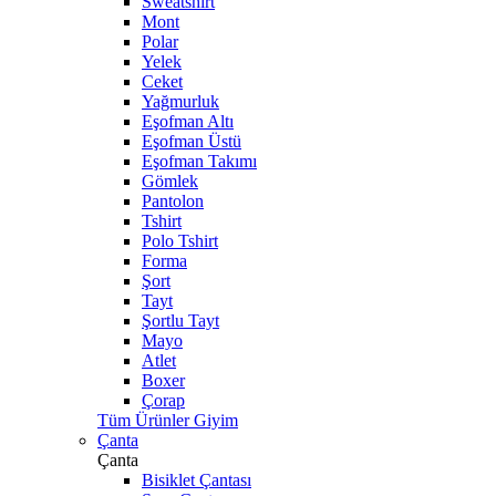
Sweatshirt
Mont
Polar
Yelek
Ceket
Yağmurluk
Eşofman Altı
Eşofman Üstü
Eşofman Takımı
Gömlek
Pantolon
Tshirt
Polo Tshirt
Forma
Şort
Tayt
Şortlu Tayt
Mayo
Atlet
Boxer
Çorap
Tüm Ürünler Giyim
Çanta
Çanta
Bisiklet Çantası