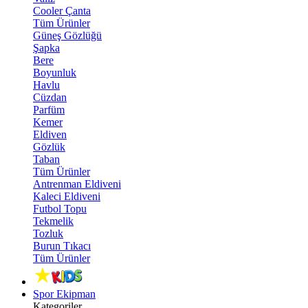
Cooler Çanta
Tüm Ürünler
Güneş Gözlüğü
Şapka
Bere
Boyunluk
Havlu
Cüzdan
Parfüm
Kemer
Eldiven
Gözlük
Taban
Tüm Ürünler
Antrenman Eldiveni
Kaleci Eldiveni
Futbol Topu
Tekmelik
Tozluk
Burun Tıkacı
Tüm Ürünler
Spor Ekipman
Kategoriler