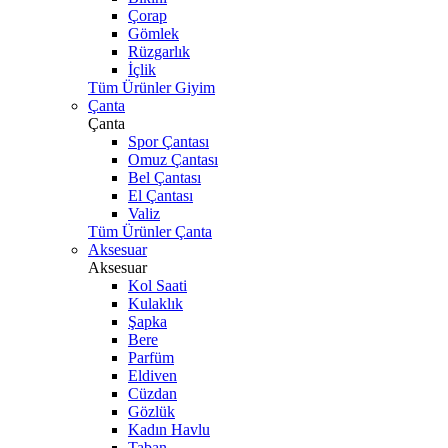
Çorap
Gömlek
Rüzgarlık
İçlik
Tüm Ürünler Giyim
Çanta
Çanta
Spor Çantası
Omuz Çantası
Bel Çantası
El Çantası
Valiz
Tüm Ürünler Çanta
Aksesuar
Aksesuar
Kol Saati
Kulaklık
Şapka
Bere
Parfüm
Eldiven
Cüzdan
Gözlük
Kadın Havlu
Taban