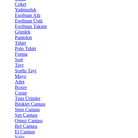
Ceket
Yağmurluk
Eşofman Altı
Eşofman Üstü
Eşofman Takımı
Gömlek
Pantolon
Tshirt
Polo Tshirt
Forma
Şort
Tayt
Şortlu Tayt
Mayo
Atlet
Boxer
Çorap
Tüm Ürünler
Bisiklet Çantası
Spor Çantası
Sırt Çantası
Omuz Çantası
Bel Çantası
El Çantası
Valiz