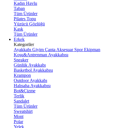
Kadın Havlu
Taban
Tüm Ürünler
Pilates Topu
Yüzücü Gözlüğü
Kask
Tüm Ürünler
Erkek
Kategoriler
Ayakkabı
Giyim
Çanta
Aksesuar
Spor Ekipman
Koşu&Antrenman Ayakkabısı
Sneaker
Günlük Ayakkabı
Basketbol Ayakkabısı
Krampon
Outdoor Ayakkabı
Halısaha Ayakkabısı
Bot&Çizme
Terlik
Sandalet
Tüm Ürünler
Sweatshirt
Mont
Polar
Yelek