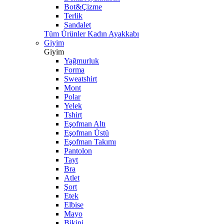
Bot&Çizme
Terlik
Sandalet
Tüm Ürünler Kadın Ayakkabı
Giyim
Giyim
Yağmurluk
Forma
Sweatshirt
Mont
Polar
Yelek
Tshirt
Eşofman Altı
Eşofman Üstü
Eşofman Takımı
Pantolon
Tayt
Bra
Atlet
Şort
Etek
Elbise
Mayo
Bikini