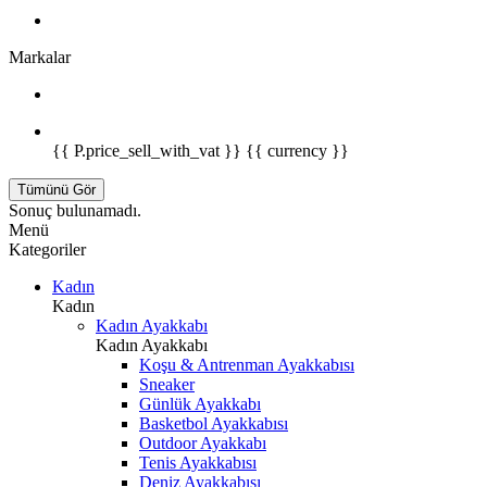
Markalar
{{ P.price_sell_with_vat }} {{ currency }}
Tümünü Gör
Sonuç bulunamadı.
Menü
Kategoriler
Kadın
Kadın
Kadın Ayakkabı
Kadın Ayakkabı
Koşu & Antrenman Ayakkabısı
Sneaker
Günlük Ayakkabı
Basketbol Ayakkabısı
Outdoor Ayakkabı
Tenis Ayakkabısı
Deniz Ayakkabısı