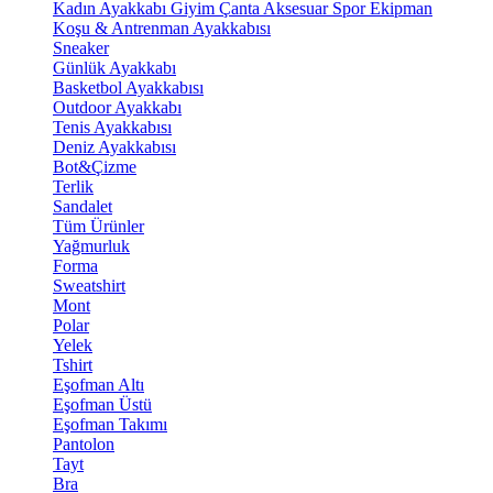
Kadın Ayakkabı
Giyim
Çanta
Aksesuar
Spor Ekipman
Koşu & Antrenman Ayakkabısı
Sneaker
Günlük Ayakkabı
Basketbol Ayakkabısı
Outdoor Ayakkabı
Tenis Ayakkabısı
Deniz Ayakkabısı
Bot&Çizme
Terlik
Sandalet
Tüm Ürünler
Yağmurluk
Forma
Sweatshirt
Mont
Polar
Yelek
Tshirt
Eşofman Altı
Eşofman Üstü
Eşofman Takımı
Pantolon
Tayt
Bra