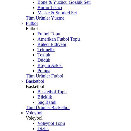
Bone & Yüzücü Gözlük Seti
Burun Tıkacı
Maske & Şnorkel Set
Tüm Ürünler Yüzme
Futbol
Futbol
Futbol Topu
Amerikan Futbol Topu
Kaleci Eldiveni
Tekmelik
Tozluk
Düdük
Boyun Askısı
Pompa
Tüm Ürünler Futbol
Basketbol
Basketbol
Basketbol Topu
Bileklik
Saç Bandı
Tüm Ürünler Basketbol
Voleybol
Voleybol
Voleybol Topu
Dizlik