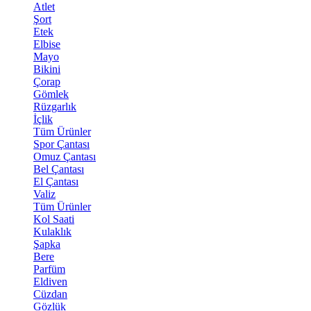
Atlet
Şort
Etek
Elbise
Mayo
Bikini
Çorap
Gömlek
Rüzgarlık
İçlik
Tüm Ürünler
Spor Çantası
Omuz Çantası
Bel Çantası
El Çantası
Valiz
Tüm Ürünler
Kol Saati
Kulaklık
Şapka
Bere
Parfüm
Eldiven
Cüzdan
Gözlük