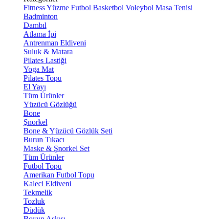
Fitness
Yüzme
Futbol
Basketbol
Voleybol
Masa Tenisi
Badminton
Dambıl
Atlama İpi
Antrenman Eldiveni
Suluk & Matara
Pilates Lastiği
Yoga Mat
Pilates Topu
El Yayı
Tüm Ürünler
Yüzücü Gözlüğü
Bone
Şnorkel
Bone & Yüzücü Gözlük Seti
Burun Tıkacı
Maske & Şnorkel Set
Tüm Ürünler
Futbol Topu
Amerikan Futbol Topu
Kaleci Eldiveni
Tekmelik
Tozluk
Düdük
Boyun Askısı