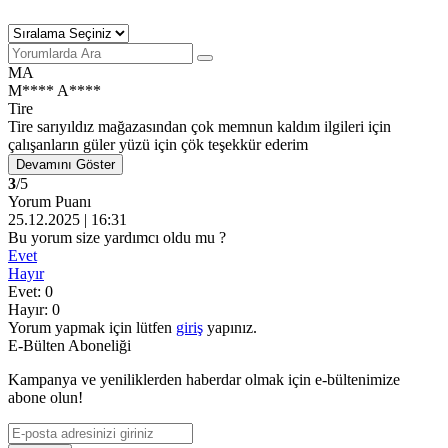
MA
M**** A****
Tire
Tire sarıyıldız mağazasından çok memnun kaldım ilgileri için
çalışanların güler yüzü için çök teşekkür ederim
Devamını Göster
3
/5
Yorum Puanı
25.12.2025 | 16:31
Bu yorum size yardımcı oldu mu ?
Evet
Hayır
Evet: 0
Hayır: 0
Yorum yapmak için lütfen
giriş
yapınız.
E-Bülten Aboneliği
Kampanya ve yeniliklerden haberdar olmak için e-bültenimize
abone olun!