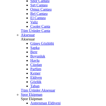
Spor Çantası
Sırt Çantası
Omuz Çantası
Bel Çantası
El Çantası
Valiz
Cooler Çanta
Tüm Ürünler Çanta
Aksesuar
Aksesuar
Güneş Gözlüğü
Şapka
Bere
Boyunluk
Havlu
Cüzdan
Parfüm
Kemer
Eldiven
Gözlük
Taban
Tüm Ürünler Aksesuar
Spor Ekipman
Spor Ekipman
Antrenman Eldiveni