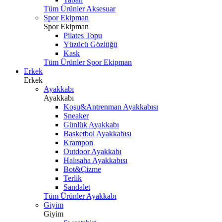
Tüm Ürünler Aksesuar
Spor Ekipman
Spor Ekipman
Pilates Topu
Yüzücü Gözlüğü
Kask
Tüm Ürünler Spor Ekipman
Erkek
Erkek
Ayakkabı
Ayakkabı
Koşu&Antrenman Ayakkabısı
Sneaker
Günlük Ayakkabı
Basketbol Ayakkabısı
Krampon
Outdoor Ayakkabı
Halısaha Ayakkabısı
Bot&Çizme
Terlik
Sandalet
Tüm Ürünler Ayakkabı
Giyim
Giyim