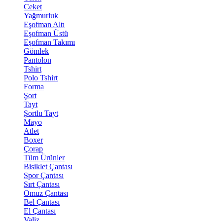
Ceket
Yağmurluk
Eşofman Altı
Eşofman Üstü
Eşofman Takımı
Gömlek
Pantolon
Tshirt
Polo Tshirt
Forma
Şort
Tayt
Şortlu Tayt
Mayo
Atlet
Boxer
Çorap
Tüm Ürünler
Bisiklet Çantası
Spor Çantası
Sırt Çantası
Omuz Çantası
Bel Çantası
El Çantası
Valiz