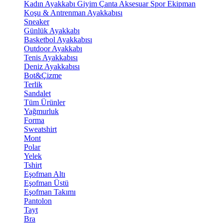
Kadın Ayakkabı
Giyim
Çanta
Aksesuar
Spor Ekipman
Koşu & Antrenman Ayakkabısı
Sneaker
Günlük Ayakkabı
Basketbol Ayakkabısı
Outdoor Ayakkabı
Tenis Ayakkabısı
Deniz Ayakkabısı
Bot&Çizme
Terlik
Sandalet
Tüm Ürünler
Yağmurluk
Forma
Sweatshirt
Mont
Polar
Yelek
Tshirt
Eşofman Altı
Eşofman Üstü
Eşofman Takımı
Pantolon
Tayt
Bra