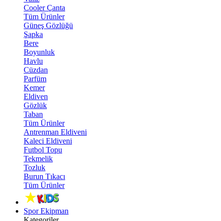
Cooler Çanta
Tüm Ürünler
Güneş Gözlüğü
Şapka
Bere
Boyunluk
Havlu
Cüzdan
Parfüm
Kemer
Eldiven
Gözlük
Taban
Tüm Ürünler
Antrenman Eldiveni
Kaleci Eldiveni
Futbol Topu
Tekmelik
Tozluk
Burun Tıkacı
Tüm Ürünler
Spor Ekipman
Kategoriler