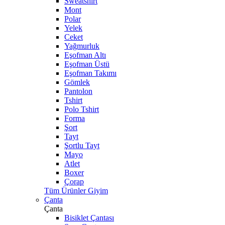
Sweatshirt
Mont
Polar
Yelek
Ceket
Yağmurluk
Eşofman Altı
Eşofman Üstü
Eşofman Takımı
Gömlek
Pantolon
Tshirt
Polo Tshirt
Forma
Şort
Tayt
Şortlu Tayt
Mayo
Atlet
Boxer
Çorap
Tüm Ürünler Giyim
Çanta
Çanta
Bisiklet Çantası