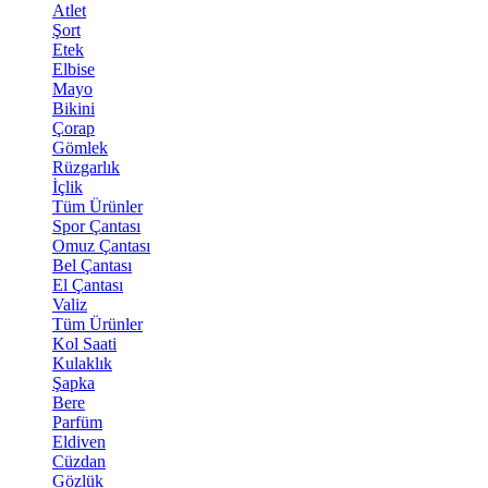
Atlet
Şort
Etek
Elbise
Mayo
Bikini
Çorap
Gömlek
Rüzgarlık
İçlik
Tüm Ürünler
Spor Çantası
Omuz Çantası
Bel Çantası
El Çantası
Valiz
Tüm Ürünler
Kol Saati
Kulaklık
Şapka
Bere
Parfüm
Eldiven
Cüzdan
Gözlük