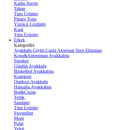
Kadın Havlu
Taban
Tüm Ürünler
Pilates Topu
Yüzücü Gözlüğü
Kask
Tüm Ürünler
Erkek
Kategoriler
Ayakkabı
Giyim
Çanta
Aksesuar
Spor Ekipman
Koşu&Antrenman Ayakkabısı
Sneaker
Günlük Ayakkabı
Basketbol Ayakkabısı
Krampon
Outdoor Ayakkabı
Halısaha Ayakkabısı
Bot&Çizme
Terlik
Sandalet
Tüm Ürünler
Sweatshirt
Mont
Polar
Yelek