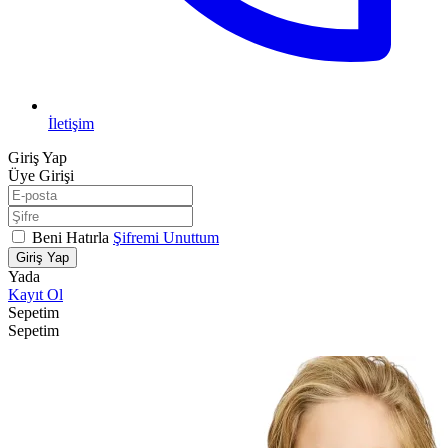
İletişim
Giriş Yap
Üye Girişi
Beni Hatırla
Şifremi Unuttum
Giriş Yap
Yada
Kayıt Ol
Sepetim
Sepetim