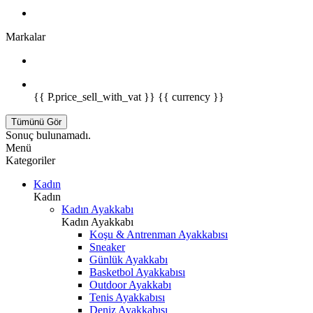
Markalar
{{ P.price_sell_with_vat }} {{ currency }}
Tümünü Gör
Sonuç bulunamadı.
Menü
Kategoriler
Kadın
Kadın
Kadın Ayakkabı
Kadın Ayakkabı
Koşu & Antrenman Ayakkabısı
Sneaker
Günlük Ayakkabı
Basketbol Ayakkabısı
Outdoor Ayakkabı
Tenis Ayakkabısı
Deniz Ayakkabısı