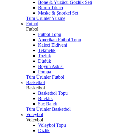
Bone & Yüzücü Gözlük Seti
Burun Tıkacı
Maske & Şnorkel Set
Tüm Ürünler Yüzme
Futbol
Futbol
Futbol Topu
Amerikan Futbol Topu
Kaleci Eldiveni
Tekmelik
Tozluk
Düdük
Boyun Askısı
Pompa
Tüm Ürünler Futbol
Basketbol
Basketbol
Basketbol Topu
Bileklik
Saç Bandı
Tüm Ürünler Basketbol
Voleybol
Voleybol
Voleybol Topu
Dizlik