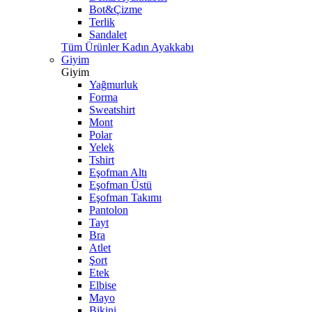
Bot&Çizme
Terlik
Sandalet
Tüm Ürünler Kadın Ayakkabı
Giyim
Giyim
Yağmurluk
Forma
Sweatshirt
Mont
Polar
Yelek
Tshirt
Eşofman Altı
Eşofman Üstü
Eşofman Takımı
Pantolon
Tayt
Bra
Atlet
Şort
Etek
Elbise
Mayo
Bikini