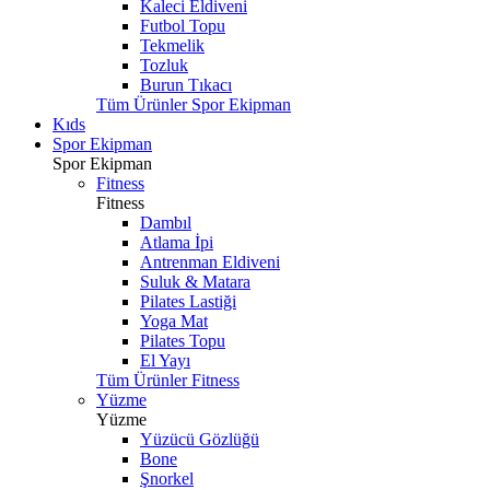
Kaleci Eldiveni
Futbol Topu
Tekmelik
Tozluk
Burun Tıkacı
Tüm Ürünler Spor Ekipman
Kıds
Spor Ekipman
Spor Ekipman
Fitness
Fitness
Dambıl
Atlama İpi
Antrenman Eldiveni
Suluk & Matara
Pilates Lastiği
Yoga Mat
Pilates Topu
El Yayı
Tüm Ürünler Fitness
Yüzme
Yüzme
Yüzücü Gözlüğü
Bone
Şnorkel