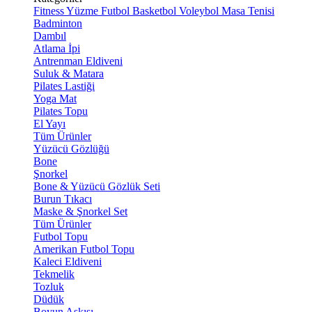
Fitness
Yüzme
Futbol
Basketbol
Voleybol
Masa Tenisi
Badminton
Dambıl
Atlama İpi
Antrenman Eldiveni
Suluk & Matara
Pilates Lastiği
Yoga Mat
Pilates Topu
El Yayı
Tüm Ürünler
Yüzücü Gözlüğü
Bone
Şnorkel
Bone & Yüzücü Gözlük Seti
Burun Tıkacı
Maske & Şnorkel Set
Tüm Ürünler
Futbol Topu
Amerikan Futbol Topu
Kaleci Eldiveni
Tekmelik
Tozluk
Düdük
Boyun Askısı