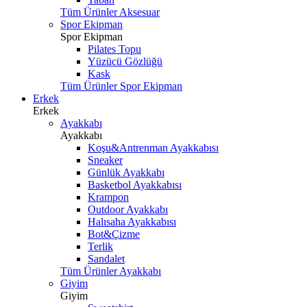
Tüm Ürünler Aksesuar
Spor Ekipman
Spor Ekipman
Pilates Topu
Yüzücü Gözlüğü
Kask
Tüm Ürünler Spor Ekipman
Erkek
Erkek
Ayakkabı
Ayakkabı
Koşu&Antrenman Ayakkabısı
Sneaker
Günlük Ayakkabı
Basketbol Ayakkabısı
Krampon
Outdoor Ayakkabı
Halısaha Ayakkabısı
Bot&Çizme
Terlik
Sandalet
Tüm Ürünler Ayakkabı
Giyim
Giyim