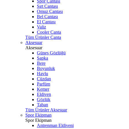
Spor Çantası
Sırt Çantası
Omuz Çantası
Bel Çantası
El Çantası
Valiz
Cooler Çanta
Tüm Ürünler Çanta
Aksesuar
Aksesuar
Güneş Gözlüğü
Şapka
Bere
Boyunluk
Havlu
Cüzdan
Parfüm
Kemer
Eldiven
Gözlük
Taban
Tüm Ürünler Aksesuar
Spor Ekipman
Spor Ekipman
Antrenman Eldiveni