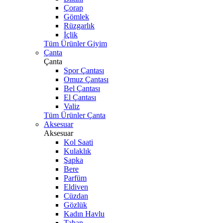
Çorap
Gömlek
Rüzgarlık
İçlik
Tüm Ürünler Giyim
Çanta
Çanta
Spor Çantası
Omuz Çantası
Bel Çantası
El Çantası
Valiz
Tüm Ürünler Çanta
Aksesuar
Aksesuar
Kol Saati
Kulaklık
Şapka
Bere
Parfüm
Eldiven
Cüzdan
Gözlük
Kadın Havlu
Taban