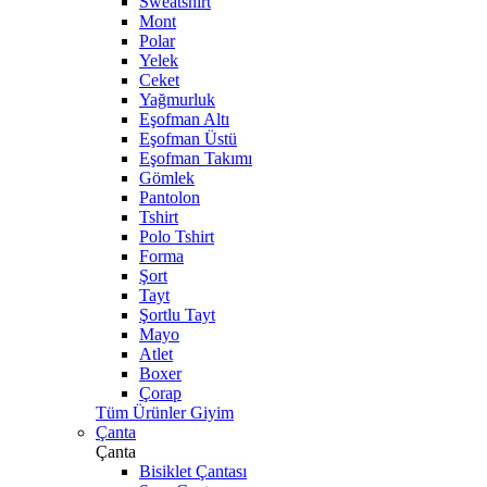
Sweatshirt
Mont
Polar
Yelek
Ceket
Yağmurluk
Eşofman Altı
Eşofman Üstü
Eşofman Takımı
Gömlek
Pantolon
Tshirt
Polo Tshirt
Forma
Şort
Tayt
Şortlu Tayt
Mayo
Atlet
Boxer
Çorap
Tüm Ürünler Giyim
Çanta
Çanta
Bisiklet Çantası