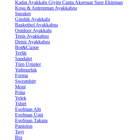
Kadın Ayakkabı
Giyim
Çanta
Aksesuar
Spor Ekipman
Koşu & Antrenman Ayakkabısı
Sneaker
Günlük Ayakkabı
Basketbol Ayakkabısı
Outdoor Ayakkabı
Tenis Ayakkabısı
Deniz Ayakkabısı
Bot&Çizme
Terlik
Sandalet
Tüm Ürünler
Yağmurluk
Forma
Sweatshirt
Mont
Polar
Yelek
Tshirt
Eşofman Altı
Eşofman Üstü
Eşofman Takımı
Pantolon
Tayt
Bra