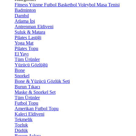
Fitness
Yüzme
Futbol
Basketbol
Voleybol
Masa Tenisi
Badminton
Dambıl
Atlama İpi
Antrenman Eldiveni
Suluk & Matara
Pilates Lastiği
Yoga Mat
Pilates Topu
El Yayı
Tüm Ürünler
Yüzücü Gözlüğü
Bone
Şnorkel
Bone & Yüzücü Gözlük Seti
Burun Tıkacı
Maske & Şnorkel Set
Tüm Ürünler
Futbol Topu
Amerikan Futbol Topu
Kaleci Eldiveni
Tekmelik
Tozluk
Düdük
Boyun Askısı