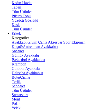
Kadın Havlu
Taban
Tüm Ürünler
Pilates Topu
Yüzücü Gözlüğü
Kask
Tüm Ürünler
Erkek
Kategoriler
Ayakkabı
Giyim
Çanta
Aksesuar
Spor Ekipman
Koşu&Antrenman Ayakkabısı
Sneaker
Günlük Ayakkabı
Basketbol Ayakkabısı
Krampon
Outdoor Ayakkabı
Halısaha Ayakkabısı
Bot&Çizme
Terlik
Sandalet
Tüm Ürünler
Sweatshirt
Mont
Polar
Yelek