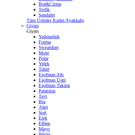
Bot&Çizme
Terlik
Sandalet
Tüm Ürünler Kadın Ayakkabı
Giyim
Giyim
Yağmurluk
Forma
Sweatshirt
Mont
Polar
Yelek
Tshirt
Eşofman Altı
Eşofman Üstü
Eşofman Takımı
Pantolon
Tayt
Bra
Atlet
Şort
Etek
Elbise
Mayo
Bikini