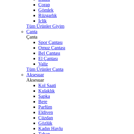
Çorap
Gömlek
Rüzgarlık
İçlik
Tüm Ürünler Giyim
Çanta
Çanta
Spor Çantası
Omuz Çantası
Bel Çantası
El Çantası
Valiz
Tüm Ürünler Çanta
Aksesuar
Aksesuar
Kol Saati
Kulaklık
Şapka
Bere
Parfüm
Eldiven
Cüzdan
Gözlük
Kadın Havlu
Taban