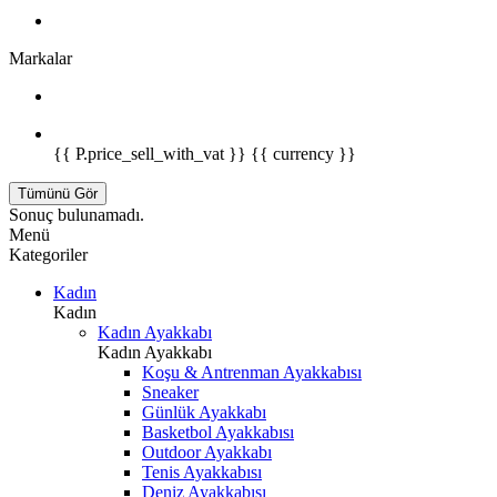
Markalar
{{ P.price_sell_with_vat }} {{ currency }}
Tümünü Gör
Sonuç bulunamadı.
Menü
Kategoriler
Kadın
Kadın
Kadın Ayakkabı
Kadın Ayakkabı
Koşu & Antrenman Ayakkabısı
Sneaker
Günlük Ayakkabı
Basketbol Ayakkabısı
Outdoor Ayakkabı
Tenis Ayakkabısı
Deniz Ayakkabısı