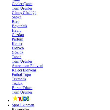
Cooler Çanta
Tüm Ürünler
Güneş Gözlüğü
Şapka
Bere
Boyunluk
Havlu
Cüzdan
Parfüm
Kemer
Eldiven
Gözlük
Taban
Tüm Ürünler
Antrenman Eldiveni
Kaleci Eldiveni
Futbol Topu
Tekmelik
Tozluk
Burun Tıkacı
Tüm Ürünler
Spor Ekipman
Kategoriler