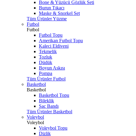
Bone & Yüzücü Gözlük Seti
Burun Tıkacı
Maske & Şnorkel Set
Tüm Ürünler Yüzme
Futbol
Futbol
Futbol Topu
Amerikan Futbol Topu
Kaleci Eldiveni
Tekmelik
Tozluk
Düdük
Boyun Askısı
Pompa
Tüm Ürünler Futbol
Basketbol
Basketbol
Basketbol Topu
Bileklik
Saç Bandı
Tüm Ürünler Basketbol
Voleybol
Voleybol
Voleybol Topu
Dizlik