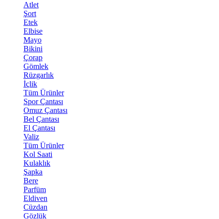
Atlet
Şort
Etek
Elbise
Mayo
Bikini
Çorap
Gömlek
Rüzgarlık
İçlik
Tüm Ürünler
Spor Çantası
Omuz Çantası
Bel Çantası
El Çantası
Valiz
Tüm Ürünler
Kol Saati
Kulaklık
Şapka
Bere
Parfüm
Eldiven
Cüzdan
Gözlük