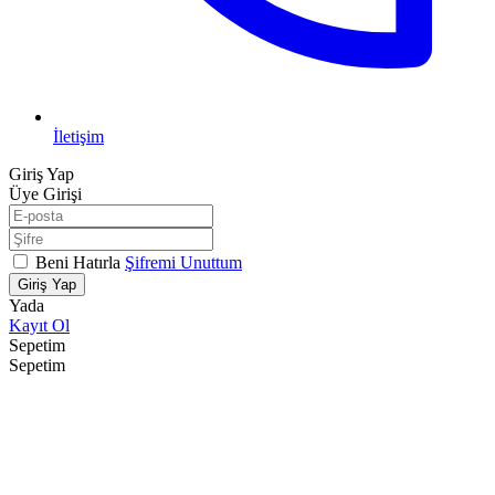
İletişim
Giriş Yap
Üye Girişi
Beni Hatırla
Şifremi Unuttum
Giriş Yap
Yada
Kayıt Ol
Sepetim
Sepetim