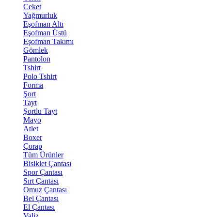
Ceket
Yağmurluk
Eşofman Altı
Eşofman Üstü
Eşofman Takımı
Gömlek
Pantolon
Tshirt
Polo Tshirt
Forma
Şort
Tayt
Şortlu Tayt
Mayo
Atlet
Boxer
Çorap
Tüm Ürünler
Bisiklet Çantası
Spor Çantası
Sırt Çantası
Omuz Çantası
Bel Çantası
El Çantası
Valiz