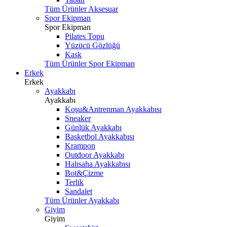
Tüm Ürünler Aksesuar
Spor Ekipman
Spor Ekipman
Pilates Topu
Yüzücü Gözlüğü
Kask
Tüm Ürünler Spor Ekipman
Erkek
Erkek
Ayakkabı
Ayakkabı
Koşu&Antrenman Ayakkabısı
Sneaker
Günlük Ayakkabı
Basketbol Ayakkabısı
Krampon
Outdoor Ayakkabı
Halısaha Ayakkabısı
Bot&Çizme
Terlik
Sandalet
Tüm Ürünler Ayakkabı
Giyim
Giyim