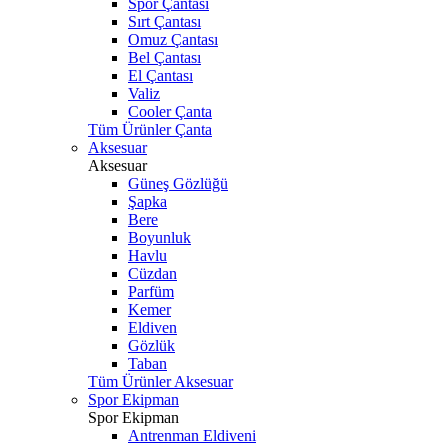
Spor Çantası
Sırt Çantası
Omuz Çantası
Bel Çantası
El Çantası
Valiz
Cooler Çanta
Tüm Ürünler Çanta
Aksesuar
Aksesuar
Güneş Gözlüğü
Şapka
Bere
Boyunluk
Havlu
Cüzdan
Parfüm
Kemer
Eldiven
Gözlük
Taban
Tüm Ürünler Aksesuar
Spor Ekipman
Spor Ekipman
Antrenman Eldiveni