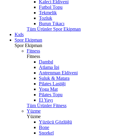
Kaleci Eldiveni
Futbol Topu
Tekmelik
Tozluk
Burun Tıkacı
Tüm Ürünler Spor Ekipman
Kıds
Spor Ekipman
Spor Ekipman
Fitness
Fitness
Dambıl
Atlama İpi
Antrenman Eldiveni
Suluk & Matara
Pilates Lastiği
Yoga Mat
Pilates Topu
El Yayı
Tüm Ürünler Fitness
Yüzme
Yüzme
Yüzücü Gözlüğü
Bone
Şnorkel