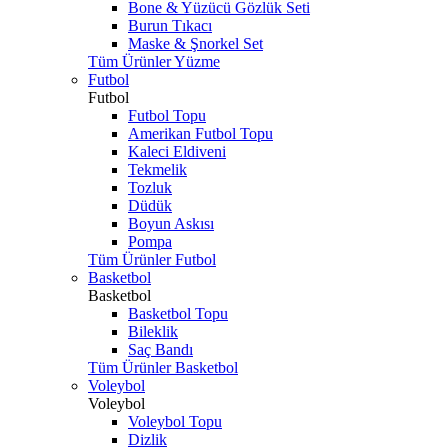
Bone & Yüzücü Gözlük Seti
Burun Tıkacı
Maske & Şnorkel Set
Tüm Ürünler Yüzme
Futbol
Futbol
Futbol Topu
Amerikan Futbol Topu
Kaleci Eldiveni
Tekmelik
Tozluk
Düdük
Boyun Askısı
Pompa
Tüm Ürünler Futbol
Basketbol
Basketbol
Basketbol Topu
Bileklik
Saç Bandı
Tüm Ürünler Basketbol
Voleybol
Voleybol
Voleybol Topu
Dizlik