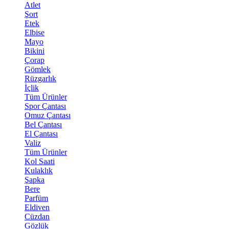
Atlet
Şort
Etek
Elbise
Mayo
Bikini
Çorap
Gömlek
Rüzgarlık
İçlik
Tüm Ürünler
Spor Çantası
Omuz Çantası
Bel Çantası
El Çantası
Valiz
Tüm Ürünler
Kol Saati
Kulaklık
Şapka
Bere
Parfüm
Eldiven
Cüzdan
Gözlük