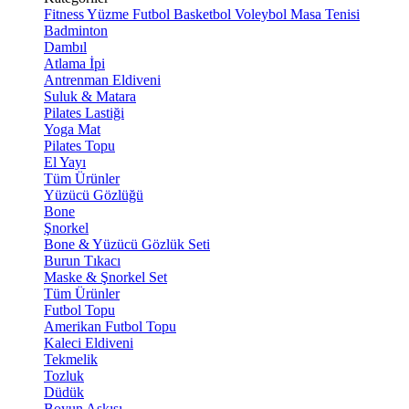
Fitness
Yüzme
Futbol
Basketbol
Voleybol
Masa Tenisi
Badminton
Dambıl
Atlama İpi
Antrenman Eldiveni
Suluk & Matara
Pilates Lastiği
Yoga Mat
Pilates Topu
El Yayı
Tüm Ürünler
Yüzücü Gözlüğü
Bone
Şnorkel
Bone & Yüzücü Gözlük Seti
Burun Tıkacı
Maske & Şnorkel Set
Tüm Ürünler
Futbol Topu
Amerikan Futbol Topu
Kaleci Eldiveni
Tekmelik
Tozluk
Düdük
Boyun Askısı