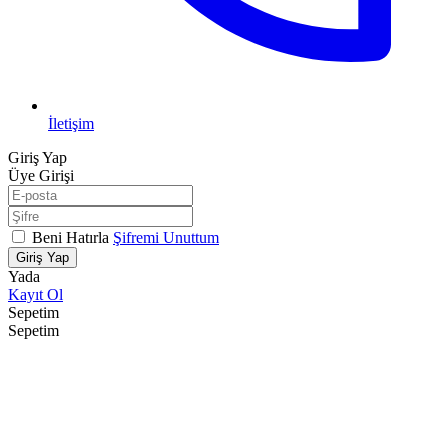
İletişim
Giriş Yap
Üye Girişi
Beni Hatırla
Şifremi Unuttum
Giriş Yap
Yada
Kayıt Ol
Sepetim
Sepetim