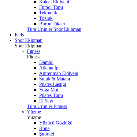
Kaleci Eldiveni
Futbol Topu
Tekmelik
Tozluk
Burun Tıkacı
Tüm Ürünler Spor Ekipman
Kıds
Spor Ekipman
Spor Ekipman
Fitness
Fitness
Dambıl
Atlama İpi
Antrenman Eldiveni
Suluk & Matara
Pilates Lastiği
Yoga Mat
Pilates Topu
El Yayı
Tüm Ürünler Fitness
Yüzme
Yüzme
Yüzücü Gözlüğü
Bone
Şnorkel