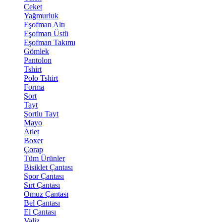
Ceket
Yağmurluk
Eşofman Altı
Eşofman Üstü
Eşofman Takımı
Gömlek
Pantolon
Tshirt
Polo Tshirt
Forma
Şort
Tayt
Şortlu Tayt
Mayo
Atlet
Boxer
Çorap
Tüm Ürünler
Bisiklet Çantası
Spor Çantası
Sırt Çantası
Omuz Çantası
Bel Çantası
El Çantası
Valiz