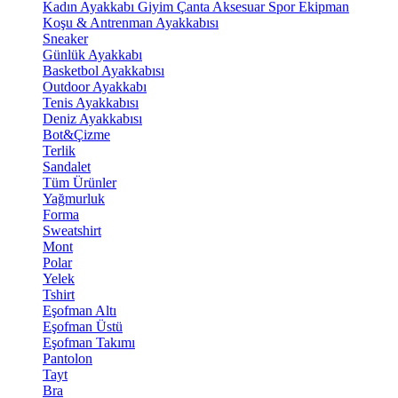
Kadın Ayakkabı
Giyim
Çanta
Aksesuar
Spor Ekipman
Koşu & Antrenman Ayakkabısı
Sneaker
Günlük Ayakkabı
Basketbol Ayakkabısı
Outdoor Ayakkabı
Tenis Ayakkabısı
Deniz Ayakkabısı
Bot&Çizme
Terlik
Sandalet
Tüm Ürünler
Yağmurluk
Forma
Sweatshirt
Mont
Polar
Yelek
Tshirt
Eşofman Altı
Eşofman Üstü
Eşofman Takımı
Pantolon
Tayt
Bra