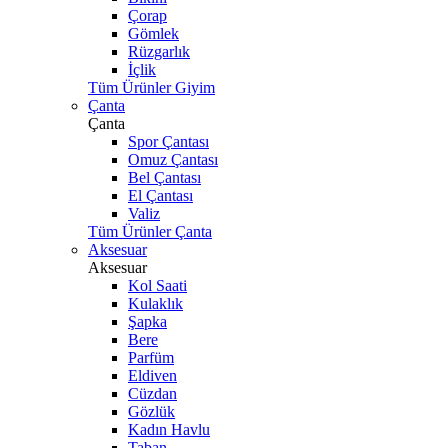
Çorap
Gömlek
Rüzgarlık
İçlik
Tüm Ürünler Giyim
Çanta
Çanta
Spor Çantası
Omuz Çantası
Bel Çantası
El Çantası
Valiz
Tüm Ürünler Çanta
Aksesuar
Aksesuar
Kol Saati
Kulaklık
Şapka
Bere
Parfüm
Eldiven
Cüzdan
Gözlük
Kadın Havlu
Taban