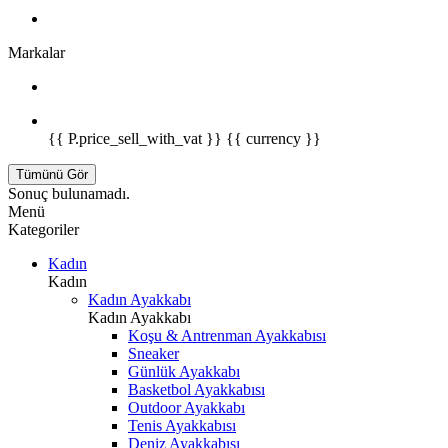
Markalar
{{ P.price_sell_with_vat }} {{ currency }}
Tümünü Gör
Sonuç bulunamadı.
Menü
Kategoriler
Kadın
Kadın
Kadın Ayakkabı
Kadın Ayakkabı
Koşu & Antrenman Ayakkabısı
Sneaker
Günlük Ayakkabı
Basketbol Ayakkabısı
Outdoor Ayakkabı
Tenis Ayakkabısı
Deniz Ayakkabısı