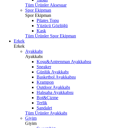
Tüm Ürünler Aksesuar
Spor Ekipman
Spor Ekipman
Pilates Topu
Yüzücü Gözlüğü
Kask
Tüm Ürünler Spor Ekipman
Erkek
Erkek
Ayakkabı
Ayakkabı
Koşu&Antrenman Ayakkabısı
Sneaker
Günlük Ayakkabı
Basketbol Ayakkabısı
Krampon
Outdoor Ayakkabı
Halısaha Ayakkabısı
Bot&Çizme
Terlik
Sandalet
Tüm Ürünler Ayakkabı
Giyim
Giyim