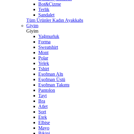
Bot&Çizme
Terlik
Sandalet
Tüm Ürünler Kadın Ayakkabı
Giyim
Giyim
Yağmurluk
Forma
Sweatshirt
Mont
Polar
Yelek
Tshirt
Eşofman Altı
Eşofman Üstü
Eşofman Takımı
Pantolon
Tayt
Bra
Atlet
Şort
Etek
Elbise
Mayo
Bikini