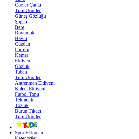
Cooler Çanta
Tüm Ürünler
Güneş Gözlüğü
Şapka
Bere
Boyunluk
Havlu
Cüzdan
Parfüm
Kemer
Eldiven
Gözlük
Taban
Tüm Ürünler
Antrenman Eldiveni
Kaleci Eldiveni
Futbol Topu
Tekmelik
Tozluk
Burun Tıkacı
Tüm Ürünler
Spor Ekipman
Kategoriler