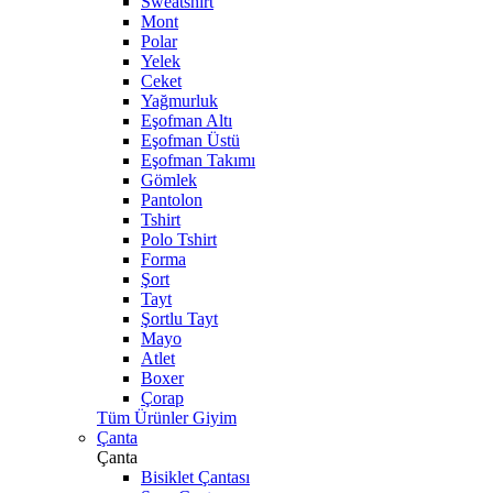
Sweatshirt
Mont
Polar
Yelek
Ceket
Yağmurluk
Eşofman Altı
Eşofman Üstü
Eşofman Takımı
Gömlek
Pantolon
Tshirt
Polo Tshirt
Forma
Şort
Tayt
Şortlu Tayt
Mayo
Atlet
Boxer
Çorap
Tüm Ürünler Giyim
Çanta
Çanta
Bisiklet Çantası