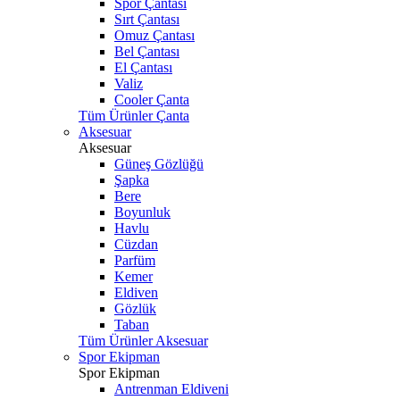
Spor Çantası
Sırt Çantası
Omuz Çantası
Bel Çantası
El Çantası
Valiz
Cooler Çanta
Tüm Ürünler Çanta
Aksesuar
Aksesuar
Güneş Gözlüğü
Şapka
Bere
Boyunluk
Havlu
Cüzdan
Parfüm
Kemer
Eldiven
Gözlük
Taban
Tüm Ürünler Aksesuar
Spor Ekipman
Spor Ekipman
Antrenman Eldiveni