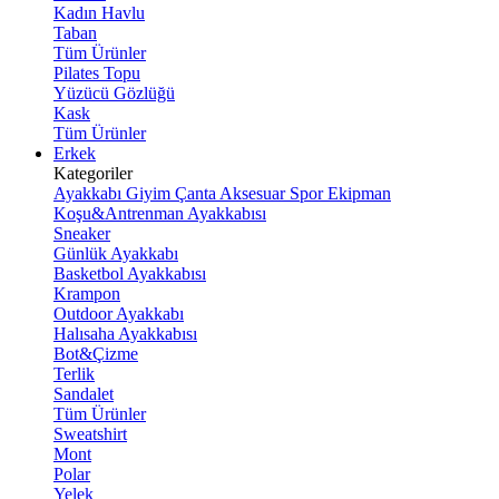
Kadın Havlu
Taban
Tüm Ürünler
Pilates Topu
Yüzücü Gözlüğü
Kask
Tüm Ürünler
Erkek
Kategoriler
Ayakkabı
Giyim
Çanta
Aksesuar
Spor Ekipman
Koşu&Antrenman Ayakkabısı
Sneaker
Günlük Ayakkabı
Basketbol Ayakkabısı
Krampon
Outdoor Ayakkabı
Halısaha Ayakkabısı
Bot&Çizme
Terlik
Sandalet
Tüm Ürünler
Sweatshirt
Mont
Polar
Yelek