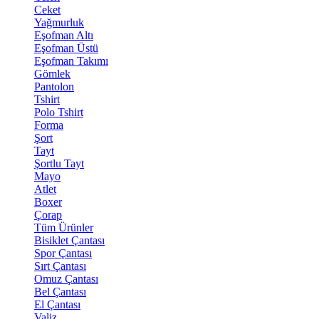
Ceket
Yağmurluk
Eşofman Altı
Eşofman Üstü
Eşofman Takımı
Gömlek
Pantolon
Tshirt
Polo Tshirt
Forma
Şort
Tayt
Şortlu Tayt
Mayo
Atlet
Boxer
Çorap
Tüm Ürünler
Bisiklet Çantası
Spor Çantası
Sırt Çantası
Omuz Çantası
Bel Çantası
El Çantası
Valiz