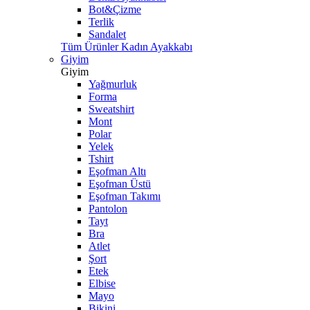
Bot&Çizme
Terlik
Sandalet
Tüm Ürünler Kadın Ayakkabı
Giyim
Giyim
Yağmurluk
Forma
Sweatshirt
Mont
Polar
Yelek
Tshirt
Eşofman Altı
Eşofman Üstü
Eşofman Takımı
Pantolon
Tayt
Bra
Atlet
Şort
Etek
Elbise
Mayo
Bikini