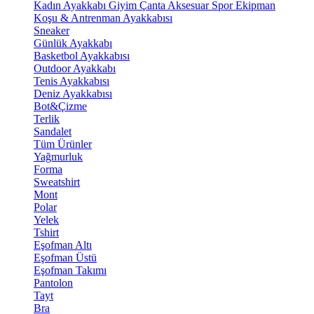
Kadın Ayakkabı
Giyim
Çanta
Aksesuar
Spor Ekipman
Koşu & Antrenman Ayakkabısı
Sneaker
Günlük Ayakkabı
Basketbol Ayakkabısı
Outdoor Ayakkabı
Tenis Ayakkabısı
Deniz Ayakkabısı
Bot&Çizme
Terlik
Sandalet
Tüm Ürünler
Yağmurluk
Forma
Sweatshirt
Mont
Polar
Yelek
Tshirt
Eşofman Altı
Eşofman Üstü
Eşofman Takımı
Pantolon
Tayt
Bra