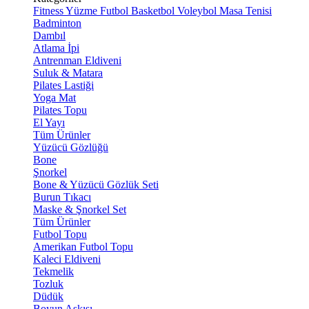
Fitness
Yüzme
Futbol
Basketbol
Voleybol
Masa Tenisi
Badminton
Dambıl
Atlama İpi
Antrenman Eldiveni
Suluk & Matara
Pilates Lastiği
Yoga Mat
Pilates Topu
El Yayı
Tüm Ürünler
Yüzücü Gözlüğü
Bone
Şnorkel
Bone & Yüzücü Gözlük Seti
Burun Tıkacı
Maske & Şnorkel Set
Tüm Ürünler
Futbol Topu
Amerikan Futbol Topu
Kaleci Eldiveni
Tekmelik
Tozluk
Düdük
Boyun Askısı