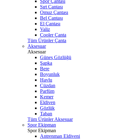
Spor Çantası
Sırt Çantası
Omuz Çantası
Bel Çantası
El Çantası
Valiz
Cooler Çanta
Tüm Ürünler Çanta
Aksesuar
Aksesuar
Güneş Gözlüğü
Şapka
Bere
Boyunluk
Havlu
Cüzdan
Parfüm
Kemer
Eldiven
Gözlük
Taban
Tüm Ürünler Aksesuar
Spor Ekipman
Spor Ekipman
Antrenman Eldiveni