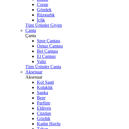
Çorap
Gömlek
Rüzgarlık
İçlik
Tüm Ürünler Giyim
Çanta
Çanta
Spor Çantası
Omuz Çantası
Bel Çantası
El Çantası
Valiz
Tüm Ürünler Çanta
Aksesuar
Aksesuar
Kol Saati
Kulaklık
Şapka
Bere
Parfüm
Eldiven
Cüzdan
Gözlük
Kadın Havlu
Taban