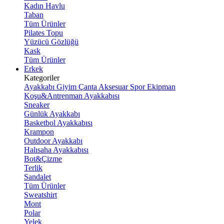
Kadın Havlu
Taban
Tüm Ürünler
Pilates Topu
Yüzücü Gözlüğü
Kask
Tüm Ürünler
Erkek
Kategoriler
Ayakkabı
Giyim
Çanta
Aksesuar
Spor Ekipman
Koşu&Antrenman Ayakkabısı
Sneaker
Günlük Ayakkabı
Basketbol Ayakkabısı
Krampon
Outdoor Ayakkabı
Halısaha Ayakkabısı
Bot&Çizme
Terlik
Sandalet
Tüm Ürünler
Sweatshirt
Mont
Polar
Yelek