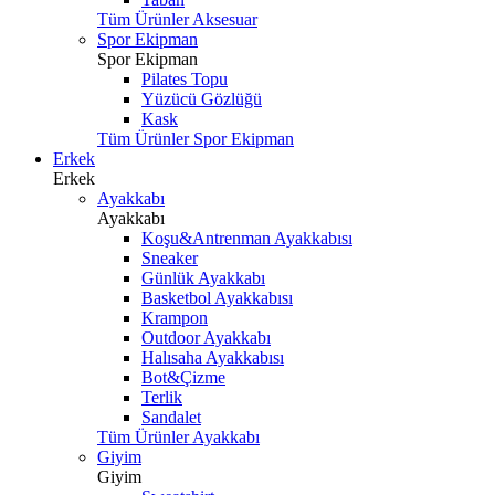
Tüm Ürünler Aksesuar
Spor Ekipman
Spor Ekipman
Pilates Topu
Yüzücü Gözlüğü
Kask
Tüm Ürünler Spor Ekipman
Erkek
Erkek
Ayakkabı
Ayakkabı
Koşu&Antrenman Ayakkabısı
Sneaker
Günlük Ayakkabı
Basketbol Ayakkabısı
Krampon
Outdoor Ayakkabı
Halısaha Ayakkabısı
Bot&Çizme
Terlik
Sandalet
Tüm Ürünler Ayakkabı
Giyim
Giyim