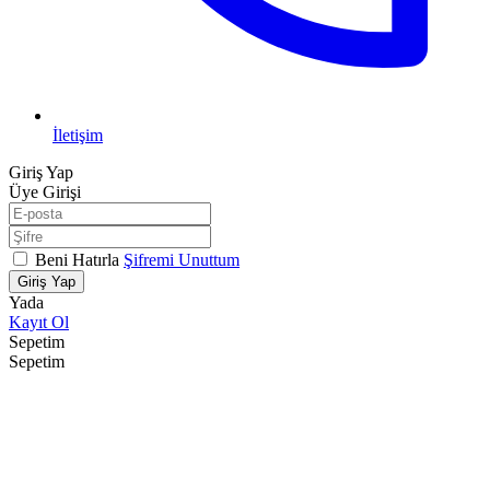
İletişim
Giriş Yap
Üye Girişi
Beni Hatırla
Şifremi Unuttum
Giriş Yap
Yada
Kayıt Ol
Sepetim
Sepetim