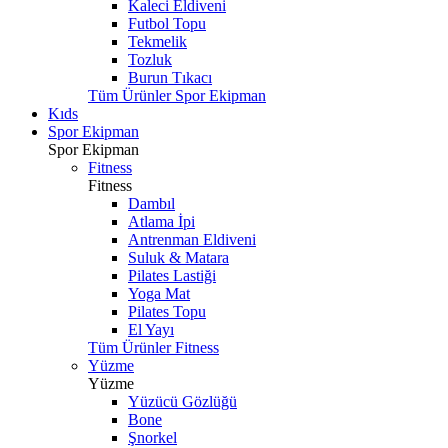
Kaleci Eldiveni
Futbol Topu
Tekmelik
Tozluk
Burun Tıkacı
Tüm Ürünler Spor Ekipman
Kıds
Spor Ekipman
Spor Ekipman
Fitness
Fitness
Dambıl
Atlama İpi
Antrenman Eldiveni
Suluk & Matara
Pilates Lastiği
Yoga Mat
Pilates Topu
El Yayı
Tüm Ürünler Fitness
Yüzme
Yüzme
Yüzücü Gözlüğü
Bone
Şnorkel