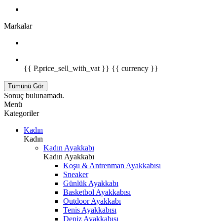
Markalar
{{ P.price_sell_with_vat }} {{ currency }}
Tümünü Gör
Sonuç bulunamadı.
Menü
Kategoriler
Kadın
Kadın
Kadın Ayakkabı
Kadın Ayakkabı
Koşu & Antrenman Ayakkabısı
Sneaker
Günlük Ayakkabı
Basketbol Ayakkabısı
Outdoor Ayakkabı
Tenis Ayakkabısı
Deniz Ayakkabısı