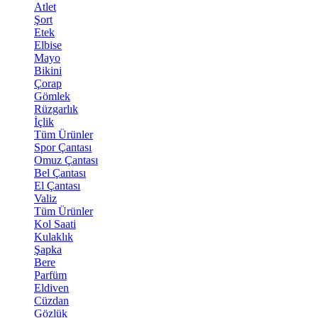
Atlet
Şort
Etek
Elbise
Mayo
Bikini
Çorap
Gömlek
Rüzgarlık
İçlik
Tüm Ürünler
Spor Çantası
Omuz Çantası
Bel Çantası
El Çantası
Valiz
Tüm Ürünler
Kol Saati
Kulaklık
Şapka
Bere
Parfüm
Eldiven
Cüzdan
Gözlük