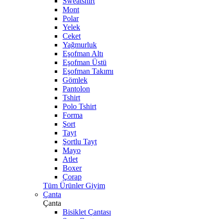
Sweatshirt
Mont
Polar
Yelek
Ceket
Yağmurluk
Eşofman Altı
Eşofman Üstü
Eşofman Takımı
Gömlek
Pantolon
Tshirt
Polo Tshirt
Forma
Şort
Tayt
Şortlu Tayt
Mayo
Atlet
Boxer
Çorap
Tüm Ürünler Giyim
Çanta
Çanta
Bisiklet Çantası