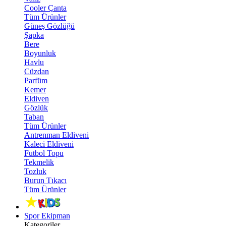
Cooler Çanta
Tüm Ürünler
Güneş Gözlüğü
Şapka
Bere
Boyunluk
Havlu
Cüzdan
Parfüm
Kemer
Eldiven
Gözlük
Taban
Tüm Ürünler
Antrenman Eldiveni
Kaleci Eldiveni
Futbol Topu
Tekmelik
Tozluk
Burun Tıkacı
Tüm Ürünler
Spor Ekipman
Kategoriler