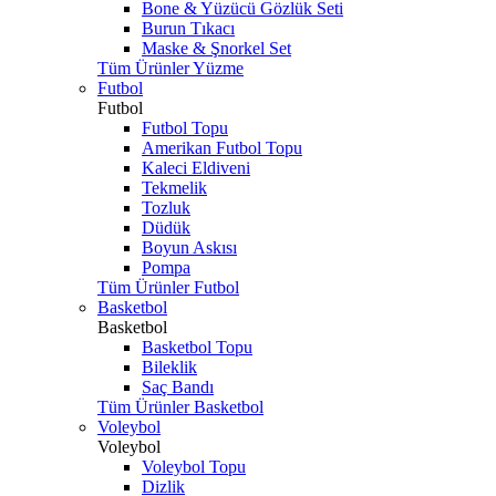
Bone & Yüzücü Gözlük Seti
Burun Tıkacı
Maske & Şnorkel Set
Tüm Ürünler Yüzme
Futbol
Futbol
Futbol Topu
Amerikan Futbol Topu
Kaleci Eldiveni
Tekmelik
Tozluk
Düdük
Boyun Askısı
Pompa
Tüm Ürünler Futbol
Basketbol
Basketbol
Basketbol Topu
Bileklik
Saç Bandı
Tüm Ürünler Basketbol
Voleybol
Voleybol
Voleybol Topu
Dizlik