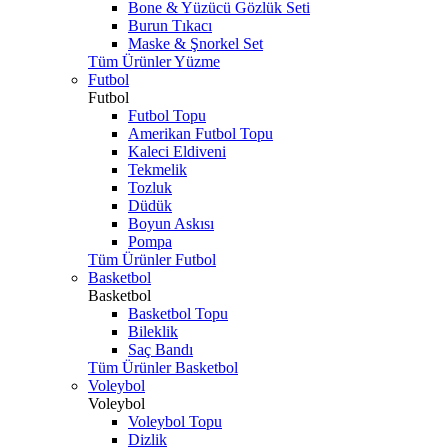
Bone & Yüzücü Gözlük Seti
Burun Tıkacı
Maske & Şnorkel Set
Tüm Ürünler Yüzme
Futbol
Futbol
Futbol Topu
Amerikan Futbol Topu
Kaleci Eldiveni
Tekmelik
Tozluk
Düdük
Boyun Askısı
Pompa
Tüm Ürünler Futbol
Basketbol
Basketbol
Basketbol Topu
Bileklik
Saç Bandı
Tüm Ürünler Basketbol
Voleybol
Voleybol
Voleybol Topu
Dizlik