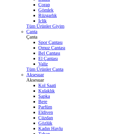
Çorap
Gömlek
Rüzgarlık
İçlik
Tüm Ürünler Giyim
Çanta
Çanta
Spor Çantası
Omuz Çantası
Bel Çantası
El Çantası
Valiz
Tüm Ürünler Çanta
Aksesuar
Aksesuar
Kol Saati
Kulaklık
Şapka
Bere
Parfüm
Eldiven
Cüzdan
Gözlük
Kadın Havlu
Taban