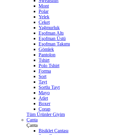
Sweatshirt
Mont
Polar
Yelek
Ceket
Yağmurluk
Eşofman Altı
Eşofman Üstü
Eşofman Takımı
Gömlek
Pantolon
Tshirt
Polo Tshirt
Forma
Şort
Tayt
Şortlu Tayt
Mayo
Atlet
Boxer
Çorap
Tüm Ürünler Giyim
Çanta
Çanta
Bisiklet Çantası