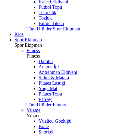
Kaleci Eldiveni
Futbol Topu
Tekmelik
Tozluk
Burun Tıkacı
Tüm Ürünler Spor Ekipman
Kıds
Spor Ekipman
Spor Ekipman
Fitness
Fitness
Dambıl
Atlama İpi
Antrenman Eldiveni
Suluk & Matara
Pilates Lastiği
Yoga Mat
Pilates Topu
El Yayı
Tüm Ürünler Fitness
Yüzme
Yüzme
Yüzücü Gözlüğü
Bone
Şnorkel