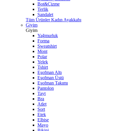
Bot&Çizme
Terlik
Sandalet
Tüm Ürünler Kadın Ayakkabı
Giyim
Giyim
Yağmurluk
Forma
Sweatshirt
Mont
Polar
Yelek
Tshirt
Eşofman Altı
Eşofman Üstü
Eşofman Takımı
Pantolon
Tayt
Bra
Atlet
Şort
Etek
Elbise
Mayo
Bikini