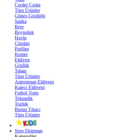
Cooler Çanta
Tüm Ürünler
Güneş Gözlüğü
Şapka
Bere
Boyunluk
Havlu
Cüzdan
Parfüm
Kemer
Eldiven
Gözlük
Taban
Tüm Ürünler
Antrenman Eldiveni
Kaleci Eldiveni
Futbol Topu
Tekmelik
Tozluk
Burun Tıkacı
Tüm Ürünler
Spor Ekipman
Kategoriler