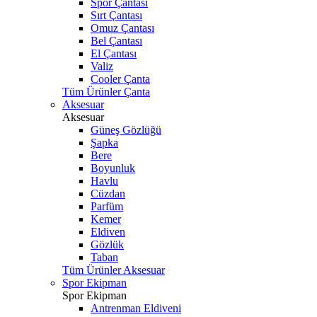
Spor Çantası
Sırt Çantası
Omuz Çantası
Bel Çantası
El Çantası
Valiz
Cooler Çanta
Tüm Ürünler Çanta
Aksesuar
Aksesuar
Güneş Gözlüğü
Şapka
Bere
Boyunluk
Havlu
Cüzdan
Parfüm
Kemer
Eldiven
Gözlük
Taban
Tüm Ürünler Aksesuar
Spor Ekipman
Spor Ekipman
Antrenman Eldiveni