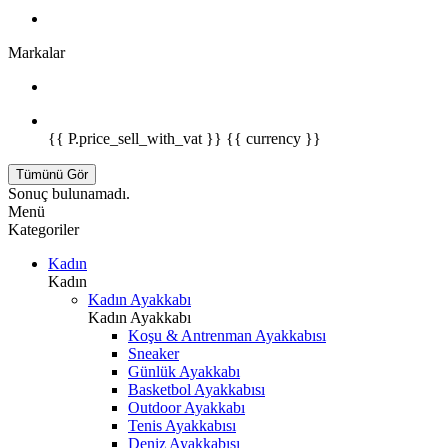
Markalar
{{ P.price_sell_with_vat }} {{ currency }}
Tümünü Gör
Sonuç bulunamadı.
Menü
Kategoriler
Kadın
Kadın
Kadın Ayakkabı
Kadın Ayakkabı
Koşu & Antrenman Ayakkabısı
Sneaker
Günlük Ayakkabı
Basketbol Ayakkabısı
Outdoor Ayakkabı
Tenis Ayakkabısı
Deniz Ayakkabısı