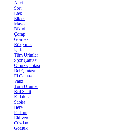
Atlet
Şort
Etek
Elbise
Mayo
Bikini
Çorap
Gömlek
Rüzgarlık
İçlik
Tüm Ürünler
Spor Çantası
Omuz Çantası
Bel Çantası
El Çantası
Valiz
Tüm Ürünler
Kol Saati
Kulaklık
Şapka
Bere
Parfüm
Eldiven
Cüzdan
Gözlük