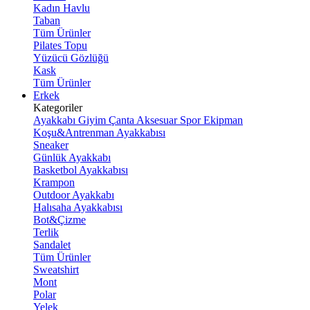
Kadın Havlu
Taban
Tüm Ürünler
Pilates Topu
Yüzücü Gözlüğü
Kask
Tüm Ürünler
Erkek
Kategoriler
Ayakkabı
Giyim
Çanta
Aksesuar
Spor Ekipman
Koşu&Antrenman Ayakkabısı
Sneaker
Günlük Ayakkabı
Basketbol Ayakkabısı
Krampon
Outdoor Ayakkabı
Halısaha Ayakkabısı
Bot&Çizme
Terlik
Sandalet
Tüm Ürünler
Sweatshirt
Mont
Polar
Yelek