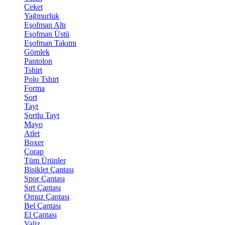
Ceket
Yağmurluk
Eşofman Altı
Eşofman Üstü
Eşofman Takımı
Gömlek
Pantolon
Tshirt
Polo Tshirt
Forma
Şort
Tayt
Şortlu Tayt
Mayo
Atlet
Boxer
Çorap
Tüm Ürünler
Bisiklet Çantası
Spor Çantası
Sırt Çantası
Omuz Çantası
Bel Çantası
El Çantası
Valiz