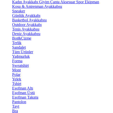
Kadın Ayakkabı
Giyim
Çanta
Aksesuar
Spor Ekipman
Koşu & Antrenman Ayakkabısı
Sneaker
Günlük Ayakkabı
Basketbol Ayakkabısı
Outdoor Ayakkabı
Tenis Ayakkabısı
Deniz Ayakkabısı
Bot&Çizme
Terlik
Sandalet
Tüm Ürünler
Yağmurluk
Forma
Sweatshirt
Mont
Polar
Yelek
Tshirt
Eşofman Altı
Eşofman Üstü
Eşofman Takımı
Pantolon
Tayt
Bra