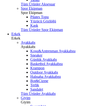
Tüm Ürünler Aksesuar
Spor Ekipman
Spor Ekipman
Pilates Topu
Yüzücü Gözlüğü
Kask
Tüm Ürünler Spor Ekipman
Erkek
Erkek
Ayakkabı
Ayakkabı
Koşu&Antrenman Ayakkabısı
Sneaker
Günlük Ayakkabı
Basketbol Ayakkabısı
Krampon
Outdoor Ayakkabı
Halısaha Ayakkabısı
Bot&Çizme
Terlik
Sandalet
Tüm Ürünler Ayakkabı
Giyim
Giyim