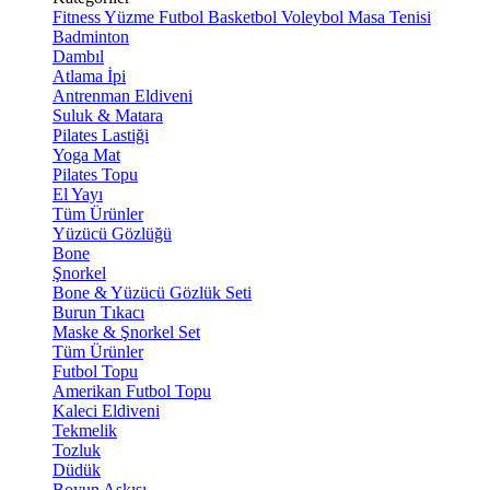
Fitness
Yüzme
Futbol
Basketbol
Voleybol
Masa Tenisi
Badminton
Dambıl
Atlama İpi
Antrenman Eldiveni
Suluk & Matara
Pilates Lastiği
Yoga Mat
Pilates Topu
El Yayı
Tüm Ürünler
Yüzücü Gözlüğü
Bone
Şnorkel
Bone & Yüzücü Gözlük Seti
Burun Tıkacı
Maske & Şnorkel Set
Tüm Ürünler
Futbol Topu
Amerikan Futbol Topu
Kaleci Eldiveni
Tekmelik
Tozluk
Düdük
Boyun Askısı