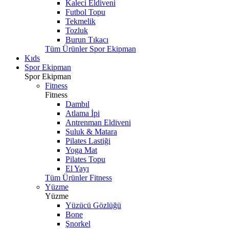
Kaleci Eldiveni
Futbol Topu
Tekmelik
Tozluk
Burun Tıkacı
Tüm Ürünler Spor Ekipman
Kıds
Spor Ekipman
Spor Ekipman
Fitness
Fitness
Dambıl
Atlama İpi
Antrenman Eldiveni
Suluk & Matara
Pilates Lastiği
Yoga Mat
Pilates Topu
El Yayı
Tüm Ürünler Fitness
Yüzme
Yüzme
Yüzücü Gözlüğü
Bone
Şnorkel