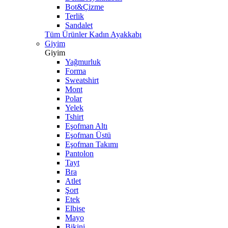
Bot&Çizme
Terlik
Sandalet
Tüm Ürünler Kadın Ayakkabı
Giyim
Giyim
Yağmurluk
Forma
Sweatshirt
Mont
Polar
Yelek
Tshirt
Eşofman Altı
Eşofman Üstü
Eşofman Takımı
Pantolon
Tayt
Bra
Atlet
Şort
Etek
Elbise
Mayo
Bikini