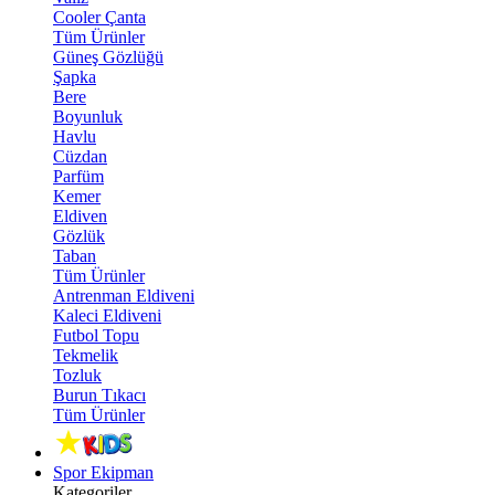
Cooler Çanta
Tüm Ürünler
Güneş Gözlüğü
Şapka
Bere
Boyunluk
Havlu
Cüzdan
Parfüm
Kemer
Eldiven
Gözlük
Taban
Tüm Ürünler
Antrenman Eldiveni
Kaleci Eldiveni
Futbol Topu
Tekmelik
Tozluk
Burun Tıkacı
Tüm Ürünler
Spor Ekipman
Kategoriler