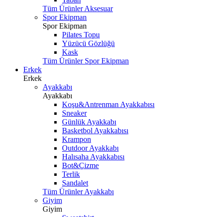
Tüm Ürünler Aksesuar
Spor Ekipman
Spor Ekipman
Pilates Topu
Yüzücü Gözlüğü
Kask
Tüm Ürünler Spor Ekipman
Erkek
Erkek
Ayakkabı
Ayakkabı
Koşu&Antrenman Ayakkabısı
Sneaker
Günlük Ayakkabı
Basketbol Ayakkabısı
Krampon
Outdoor Ayakkabı
Halısaha Ayakkabısı
Bot&Çizme
Terlik
Sandalet
Tüm Ürünler Ayakkabı
Giyim
Giyim