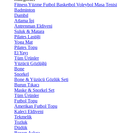
Fitness
Yüzme
Futbol
Basketbol
Voleybol
Masa Tenisi
Badminton
Dambıl
Atlama İpi
Antrenman Eldiveni
Suluk & Matara
Pilates Lastiği
Yoga Mat
Pilates Topu
El Yayı
Tüm Ürünler
Yüzücü Gözlüğü
Bone
Şnorkel
Bone & Yüzücü Gözlük Seti
Burun Tıkacı
Maske & Şnorkel Set
Tüm Ürünler
Futbol Topu
Amerikan Futbol Topu
Kaleci Eldiveni
Tekmelik
Tozluk
Düdük
Boyun Askısı