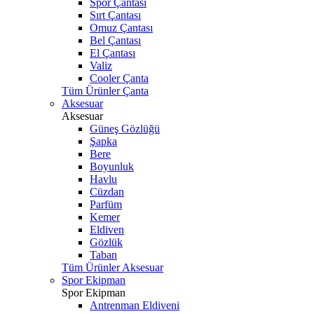
Spor Çantası
Sırt Çantası
Omuz Çantası
Bel Çantası
El Çantası
Valiz
Cooler Çanta
Tüm Ürünler Çanta
Aksesuar
Aksesuar
Güneş Gözlüğü
Şapka
Bere
Boyunluk
Havlu
Cüzdan
Parfüm
Kemer
Eldiven
Gözlük
Taban
Tüm Ürünler Aksesuar
Spor Ekipman
Spor Ekipman
Antrenman Eldiveni