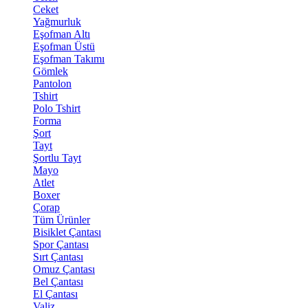
Ceket
Yağmurluk
Eşofman Altı
Eşofman Üstü
Eşofman Takımı
Gömlek
Pantolon
Tshirt
Polo Tshirt
Forma
Şort
Tayt
Şortlu Tayt
Mayo
Atlet
Boxer
Çorap
Tüm Ürünler
Bisiklet Çantası
Spor Çantası
Sırt Çantası
Omuz Çantası
Bel Çantası
El Çantası
Valiz