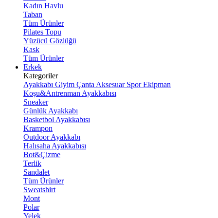
Kadın Havlu
Taban
Tüm Ürünler
Pilates Topu
Yüzücü Gözlüğü
Kask
Tüm Ürünler
Erkek
Kategoriler
Ayakkabı
Giyim
Çanta
Aksesuar
Spor Ekipman
Koşu&Antrenman Ayakkabısı
Sneaker
Günlük Ayakkabı
Basketbol Ayakkabısı
Krampon
Outdoor Ayakkabı
Halısaha Ayakkabısı
Bot&Çizme
Terlik
Sandalet
Tüm Ürünler
Sweatshirt
Mont
Polar
Yelek