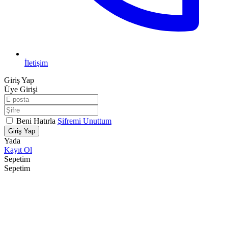
İletişim
Giriş Yap
Üye Girişi
Beni Hatırla
Şifremi Unuttum
Giriş Yap
Yada
Kayıt Ol
Sepetim
Sepetim