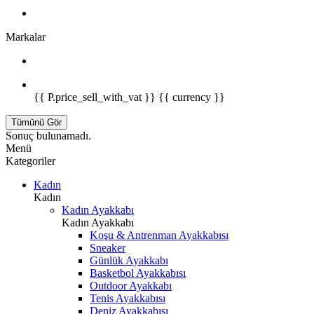
Markalar
{{ P.price_sell_with_vat }} {{ currency }}
Tümünü Gör
Sonuç bulunamadı.
Menü
Kategoriler
Kadın
Kadın
Kadın Ayakkabı
Kadın Ayakkabı
Koşu & Antrenman Ayakkabısı
Sneaker
Günlük Ayakkabı
Basketbol Ayakkabısı
Outdoor Ayakkabı
Tenis Ayakkabısı
Deniz Ayakkabısı