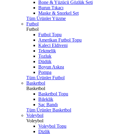
Bone & Yüzücü Gözlük Seti
Burun Tıkacı
Maske & Şnorkel Set
Tüm Ürünler Yüzme
Futbol
Futbol
Futbol Topu
Amerikan Futbol Topu
Kaleci Eldiveni
Tekmelik
Tozluk
Düdük
Boyun Askısı
Pompa
Tüm Ürünler Futbol
Basketbol
Basketbol
Basketbol Topu
Bileklik
Saç Bandı
Tüm Ürünler Basketbol
Voleybol
Voleybol
Voleybol Topu
Dizlik