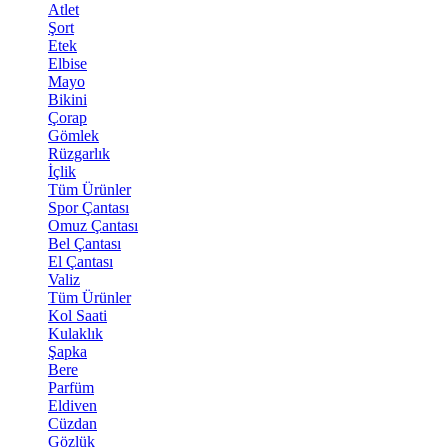
Atlet
Şort
Etek
Elbise
Mayo
Bikini
Çorap
Gömlek
Rüzgarlık
İçlik
Tüm Ürünler
Spor Çantası
Omuz Çantası
Bel Çantası
El Çantası
Valiz
Tüm Ürünler
Kol Saati
Kulaklık
Şapka
Bere
Parfüm
Eldiven
Cüzdan
Gözlük