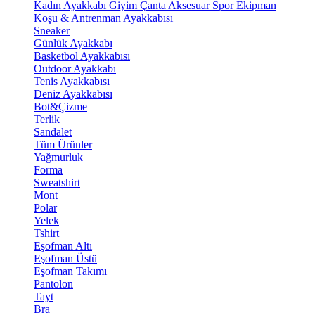
Kadın Ayakkabı
Giyim
Çanta
Aksesuar
Spor Ekipman
Koşu & Antrenman Ayakkabısı
Sneaker
Günlük Ayakkabı
Basketbol Ayakkabısı
Outdoor Ayakkabı
Tenis Ayakkabısı
Deniz Ayakkabısı
Bot&Çizme
Terlik
Sandalet
Tüm Ürünler
Yağmurluk
Forma
Sweatshirt
Mont
Polar
Yelek
Tshirt
Eşofman Altı
Eşofman Üstü
Eşofman Takımı
Pantolon
Tayt
Bra