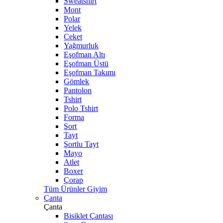
Sweatshirt
Mont
Polar
Yelek
Ceket
Yağmurluk
Eşofman Altı
Eşofman Üstü
Eşofman Takımı
Gömlek
Pantolon
Tshirt
Polo Tshirt
Forma
Şort
Tayt
Şortlu Tayt
Mayo
Atlet
Boxer
Çorap
Tüm Ürünler Giyim
Çanta
Çanta
Bisiklet Çantası