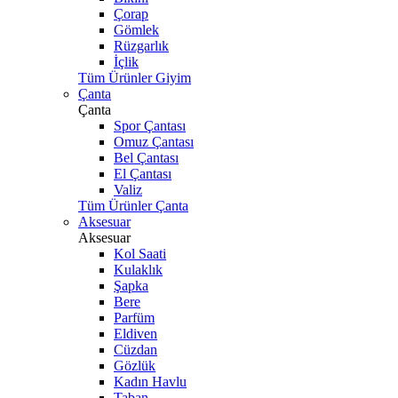
Çorap
Gömlek
Rüzgarlık
İçlik
Tüm Ürünler Giyim
Çanta
Çanta
Spor Çantası
Omuz Çantası
Bel Çantası
El Çantası
Valiz
Tüm Ürünler Çanta
Aksesuar
Aksesuar
Kol Saati
Kulaklık
Şapka
Bere
Parfüm
Eldiven
Cüzdan
Gözlük
Kadın Havlu
Taban