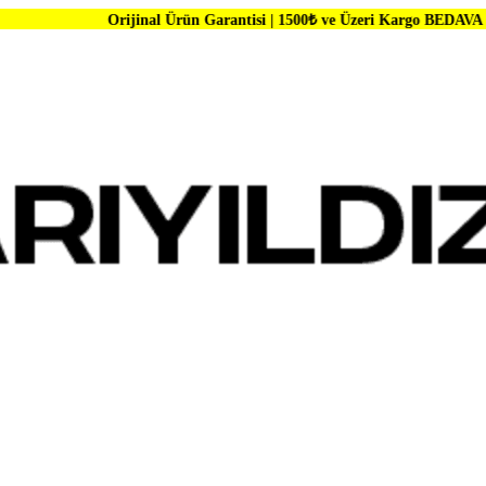
Orijinal Ürün Garantisi | 1500₺ ve Üzeri Kargo BEDAVA | Dünya Markal