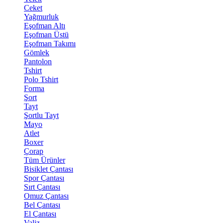
Ceket
Yağmurluk
Eşofman Altı
Eşofman Üstü
Eşofman Takımı
Gömlek
Pantolon
Tshirt
Polo Tshirt
Forma
Şort
Tayt
Şortlu Tayt
Mayo
Atlet
Boxer
Çorap
Tüm Ürünler
Bisiklet Çantası
Spor Çantası
Sırt Çantası
Omuz Çantası
Bel Çantası
El Çantası
Valiz