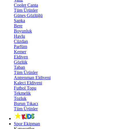
Cooler Çanta
Tüm Ürünler
Güneş Gözlüğü
Şapka
Bere
Boyunluk
Havlu
Cüzdan
Parfüm
Kemer
Eldiven
Gözlük
Taban
Tüm Ürünler
Antrenman Eldiveni
Kaleci Eldiveni
Futbol Topu
Tekmelik
Tozluk
Burun Tıkacı
Tüm Ürünler
Spor Ekipman
Kategoriler