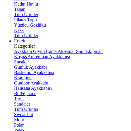
Kadın Havlu
Taban
Tüm Ürünler
Pilates Topu
Yüzücü Gözlüğü
Kask
Tüm Ürünler
Erkek
Kategoriler
Ayakkabı
Giyim
Çanta
Aksesuar
Spor Ekipman
Koşu&Antrenman Ayakkabısı
Sneaker
Günlük Ayakkabı
Basketbol Ayakkabısı
Krampon
Outdoor Ayakkabı
Halısaha Ayakkabısı
Bot&Çizme
Terlik
Sandalet
Tüm Ürünler
Sweatshirt
Mont
Polar
Yelek