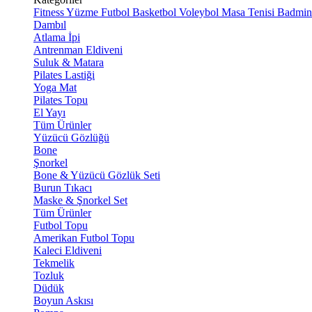
Fitness
Yüzme
Futbol
Basketbol
Voleybol
Masa Tenisi
Badmin
Dambıl
Atlama İpi
Antrenman Eldiveni
Suluk & Matara
Pilates Lastiği
Yoga Mat
Pilates Topu
El Yayı
Tüm Ürünler
Yüzücü Gözlüğü
Bone
Şnorkel
Bone & Yüzücü Gözlük Seti
Burun Tıkacı
Maske & Şnorkel Set
Tüm Ürünler
Futbol Topu
Amerikan Futbol Topu
Kaleci Eldiveni
Tekmelik
Tozluk
Düdük
Boyun Askısı