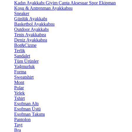
Kadın Ayakkabı
Giyim
Çanta
Aksesuar
Spor Ekipman
Koşu & Antrenman Ayakkabısı
Sneaker
Günlük Ayakkabı
Basketbol Ayakkabısı
Outdoor Ayakkabı
Tenis Ayakkabısı
Deniz Ayakkabısı
Bot&Çizme
Terlik
Sandalet
Tüm Ürünler
Yağmurluk
Forma
Sweatshirt
Mont
Polar
Yelek
Tshirt
Eşofman Altı
Eşofman Üstü
Eşofman Takımı
Pantolon
Tayt
Bra