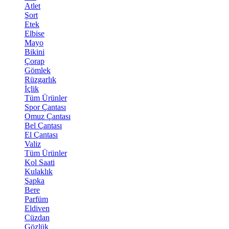
Atlet
Şort
Etek
Elbise
Mayo
Bikini
Çorap
Gömlek
Rüzgarlık
İçlik
Tüm Ürünler
Spor Çantası
Omuz Çantası
Bel Çantası
El Çantası
Valiz
Tüm Ürünler
Kol Saati
Kulaklık
Şapka
Bere
Parfüm
Eldiven
Cüzdan
Gözlük