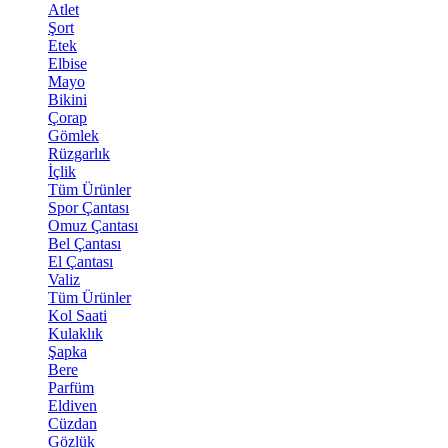
Atlet
Şort
Etek
Elbise
Mayo
Bikini
Çorap
Gömlek
Rüzgarlık
İçlik
Tüm Ürünler
Spor Çantası
Omuz Çantası
Bel Çantası
El Çantası
Valiz
Tüm Ürünler
Kol Saati
Kulaklık
Şapka
Bere
Parfüm
Eldiven
Cüzdan
Gözlük