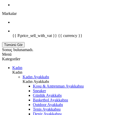
Markalar
{{ P.price_sell_with_vat }} {{ currency }}
Tümünü Gör
Sonuç bulunamadı.
Menü
Kategoriler
Kadın
Kadın
Kadın Ayakkabı
Kadın Ayakkabı
Koşu & Antrenman Ayakkabısı
Sneaker
Günlük Ayakkabı
Basketbol Ayakkabısı
Outdoor Ayakkabı
Tenis Ayakkabısı
Deniz Ayakkabısı