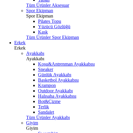
Tüm Ürünler Aksesuar
Spor Ekipman
Spor Ekipman
Pilates Topu
Yüzücü Gözlüğü
Kask
Tüm Ürünler Spor Ekipman
Erkek
Erkek
Ayakkabı
Ayakkabı
Koşu&Antrenman Ayakkabısı
Sneaker
Günlük Ayakkabı
Basketbol Ayakkabısı
Krampon
Outdoor Ayakkabı
Halısaha Ayakkabısı
Bot&Çizme
Terlik
Sandalet
Tüm Ürünler Ayakkabı
Giyim
Giyim