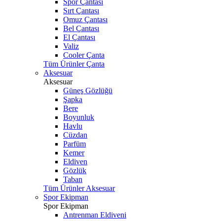
Spor Çantası
Sırt Çantası
Omuz Çantası
Bel Çantası
El Çantası
Valiz
Cooler Çanta
Tüm Ürünler Çanta
Aksesuar
Aksesuar
Güneş Gözlüğü
Şapka
Bere
Boyunluk
Havlu
Cüzdan
Parfüm
Kemer
Eldiven
Gözlük
Taban
Tüm Ürünler Aksesuar
Spor Ekipman
Spor Ekipman
Antrenman Eldiveni