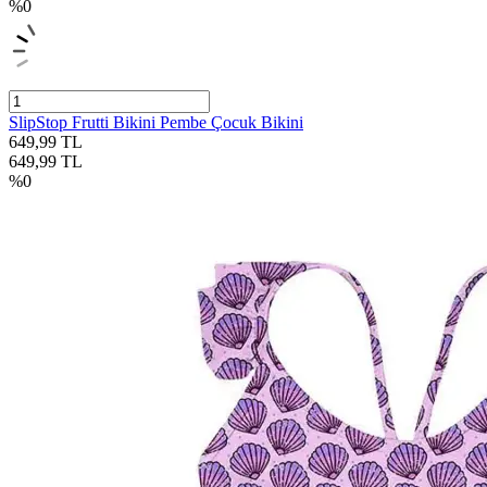
%
0
SlipStop Frutti Bikini Pembe Çocuk Bikini
649,99
TL
649,99
TL
%
0