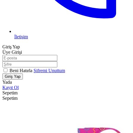
İletişim
Giriş Yap
Üye Girişi
Beni Hatırla
Şifremi Unuttum
Giriş Yap
Yada
Kayıt Ol
Sepetim
Sepetim