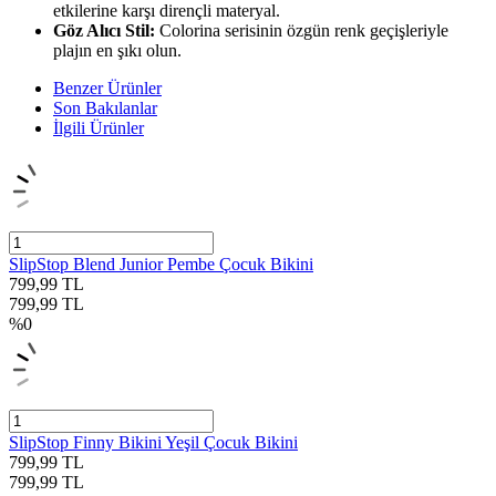
etkilerine karşı dirençli materyal.
Göz Alıcı Stil:
Colorina serisinin özgün renk geçişleriyle
plajın en şıkı olun.
Benzer Ürünler
Son Bakılanlar
İlgili Ürünler
SlipStop Blend Junior Pembe Çocuk Bikini
799,99
TL
799,99
TL
%
0
SlipStop Finny Bikini Yeşil Çocuk Bikini
799,99
TL
799,99
TL