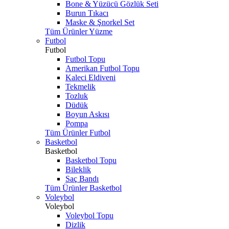
Bone & Yüzücü Gözlük Seti
Burun Tıkacı
Maske & Şnorkel Set
Tüm Ürünler Yüzme
Futbol
Futbol
Futbol Topu
Amerikan Futbol Topu
Kaleci Eldiveni
Tekmelik
Tozluk
Düdük
Boyun Askısı
Pompa
Tüm Ürünler Futbol
Basketbol
Basketbol
Basketbol Topu
Bileklik
Saç Bandı
Tüm Ürünler Basketbol
Voleybol
Voleybol
Voleybol Topu
Dizlik