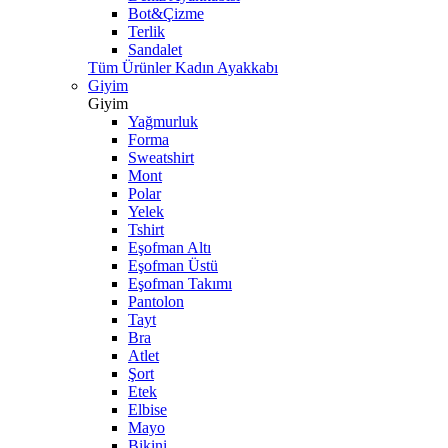
Bot&Çizme
Terlik
Sandalet
Tüm Ürünler Kadın Ayakkabı
Giyim
Giyim
Yağmurluk
Forma
Sweatshirt
Mont
Polar
Yelek
Tshirt
Eşofman Altı
Eşofman Üstü
Eşofman Takımı
Pantolon
Tayt
Bra
Atlet
Şort
Etek
Elbise
Mayo
Bikini