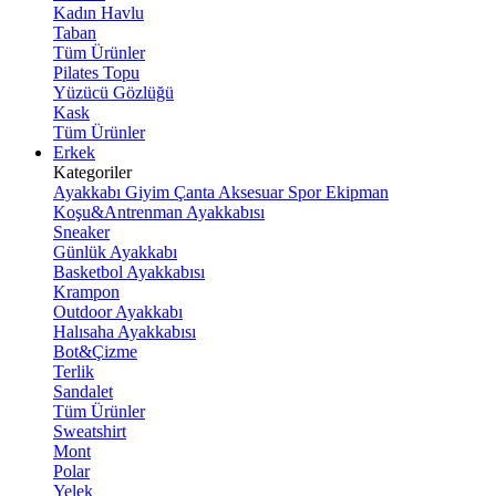
Kadın Havlu
Taban
Tüm Ürünler
Pilates Topu
Yüzücü Gözlüğü
Kask
Tüm Ürünler
Erkek
Kategoriler
Ayakkabı
Giyim
Çanta
Aksesuar
Spor Ekipman
Koşu&Antrenman Ayakkabısı
Sneaker
Günlük Ayakkabı
Basketbol Ayakkabısı
Krampon
Outdoor Ayakkabı
Halısaha Ayakkabısı
Bot&Çizme
Terlik
Sandalet
Tüm Ürünler
Sweatshirt
Mont
Polar
Yelek