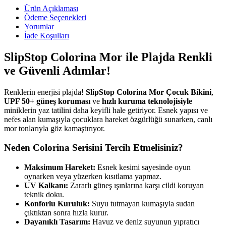
Ürün Açıklaması
Ödeme Seçenekleri
Yorumlar
İade Koşulları
SlipStop Colorina Mor ile Plajda Renkli
ve Güvenli Adımlar!
Renklerin enerjisi plajda!
SlipStop Colorina Mor Çocuk Bikini
,
UPF 50+ güneş koruması
ve
hızlı kuruma teknolojisiyle
miniklerin yaz tatilini daha keyifli hale getiriyor. Esnek yapısı ve
nefes alan kumaşıyla çocuklara hareket özgürlüğü sunarken, canlı
mor tonlarıyla göz kamaştırıyor.
Neden Colorina Serisini Tercih Etmelisiniz?
Maksimum Hareket:
Esnek kesimi sayesinde oyun
oynarken veya yüzerken kısıtlama yapmaz.
UV Kalkanı:
Zararlı güneş ışınlarına karşı cildi koruyan
teknik doku.
Konforlu Kuruluk:
Suyu tutmayan kumaşıyla sudan
çıktıktan sonra hızla kurur.
Dayanıklı Tasarım:
Havuz ve deniz suyunun yıpratıcı