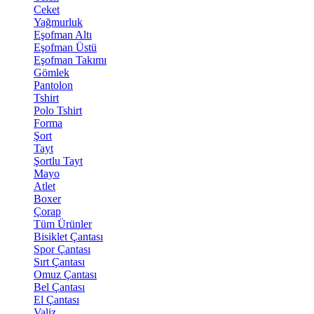
Ceket
Yağmurluk
Eşofman Altı
Eşofman Üstü
Eşofman Takımı
Gömlek
Pantolon
Tshirt
Polo Tshirt
Forma
Şort
Tayt
Şortlu Tayt
Mayo
Atlet
Boxer
Çorap
Tüm Ürünler
Bisiklet Çantası
Spor Çantası
Sırt Çantası
Omuz Çantası
Bel Çantası
El Çantası
Valiz