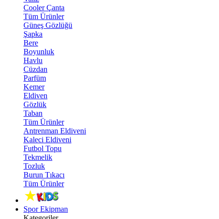
Cooler Çanta
Tüm Ürünler
Güneş Gözlüğü
Şapka
Bere
Boyunluk
Havlu
Cüzdan
Parfüm
Kemer
Eldiven
Gözlük
Taban
Tüm Ürünler
Antrenman Eldiveni
Kaleci Eldiveni
Futbol Topu
Tekmelik
Tozluk
Burun Tıkacı
Tüm Ürünler
Spor Ekipman
Kategoriler