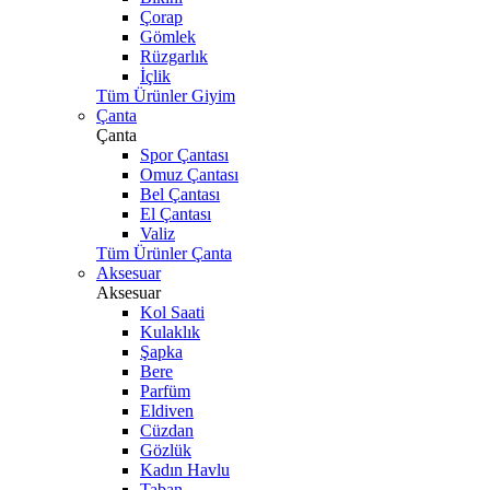
Çorap
Gömlek
Rüzgarlık
İçlik
Tüm Ürünler Giyim
Çanta
Çanta
Spor Çantası
Omuz Çantası
Bel Çantası
El Çantası
Valiz
Tüm Ürünler Çanta
Aksesuar
Aksesuar
Kol Saati
Kulaklık
Şapka
Bere
Parfüm
Eldiven
Cüzdan
Gözlük
Kadın Havlu
Taban