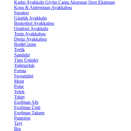
Kadın Ayakkabı
Giyim
Çanta
Aksesuar
Spor Ekipman
Koşu & Antrenman Ayakkabısı
Sneaker
Günlük Ayakkabı
Basketbol Ayakkabısı
Outdoor Ayakkabı
Tenis Ayakkabısı
Deniz Ayakkabısı
Bot&Çizme
Terlik
Sandalet
Tüm Ürünler
Yağmurluk
Forma
Sweatshirt
Mont
Polar
Yelek
Tshirt
Eşofman Altı
Eşofman Üstü
Eşofman Takımı
Pantolon
Tayt
Bra