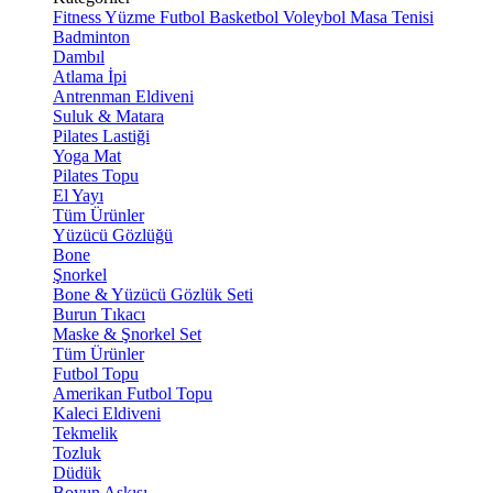
Fitness
Yüzme
Futbol
Basketbol
Voleybol
Masa Tenisi
Badminton
Dambıl
Atlama İpi
Antrenman Eldiveni
Suluk & Matara
Pilates Lastiği
Yoga Mat
Pilates Topu
El Yayı
Tüm Ürünler
Yüzücü Gözlüğü
Bone
Şnorkel
Bone & Yüzücü Gözlük Seti
Burun Tıkacı
Maske & Şnorkel Set
Tüm Ürünler
Futbol Topu
Amerikan Futbol Topu
Kaleci Eldiveni
Tekmelik
Tozluk
Düdük
Boyun Askısı