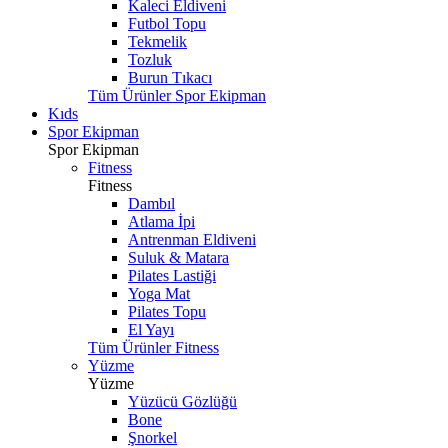
Kaleci Eldiveni
Futbol Topu
Tekmelik
Tozluk
Burun Tıkacı
Tüm Ürünler Spor Ekipman
Kıds
Spor Ekipman
Spor Ekipman
Fitness
Fitness
Dambıl
Atlama İpi
Antrenman Eldiveni
Suluk & Matara
Pilates Lastiği
Yoga Mat
Pilates Topu
El Yayı
Tüm Ürünler Fitness
Yüzme
Yüzme
Yüzücü Gözlüğü
Bone
Şnorkel