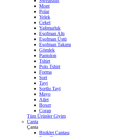
Sweatshirt
Mont
Polar
Yelek
Ceket
Yağmurluk
Eşofman Altı
Eşofman Üstü
Eşofman Takımı
Gömlek
Pantolon
Tshirt
Polo Tshirt
Forma
Şort
Tayt
Şortlu Tayt
Mayo
Atlet
Boxer
Çorap
Tüm Ürünler Giyim
Çanta
Çanta
Bisiklet Çantası