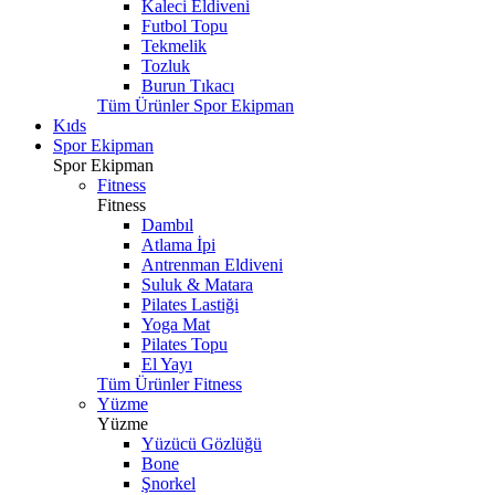
Kaleci Eldiveni
Futbol Topu
Tekmelik
Tozluk
Burun Tıkacı
Tüm Ürünler Spor Ekipman
Kıds
Spor Ekipman
Spor Ekipman
Fitness
Fitness
Dambıl
Atlama İpi
Antrenman Eldiveni
Suluk & Matara
Pilates Lastiği
Yoga Mat
Pilates Topu
El Yayı
Tüm Ürünler Fitness
Yüzme
Yüzme
Yüzücü Gözlüğü
Bone
Şnorkel