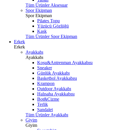
Tüm Ürünler Aksesuar
Spor Ekipman
Spor Ekipman
Pilates Topu
Yüzücü Gözlüğü
Kask
Tüm Ürünler Spor Ekipman
Erkek
Erkek
Ayakkabı
Ayakkabı
Koşu&Antrenman Ayakkabısı
Sneaker
Günlük Ayakkabı
Basketbol Ayakkabısı
Krampon
Outdoor Ayakkabı
Halısaha Ayakkabısı
Bot&Çizme
Terlik
Sandalet
Tüm Ürünler Ayakkabı
Giyim
Giyim