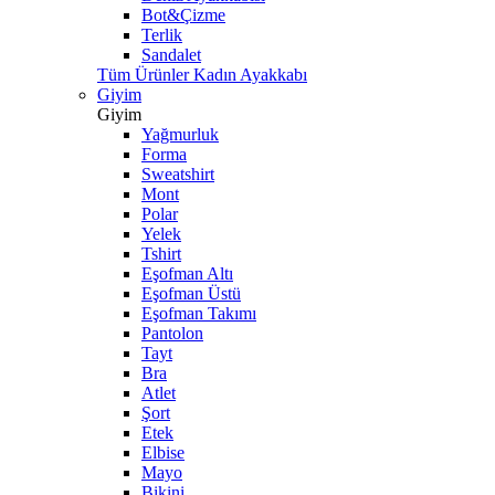
Bot&Çizme
Terlik
Sandalet
Tüm Ürünler Kadın Ayakkabı
Giyim
Giyim
Yağmurluk
Forma
Sweatshirt
Mont
Polar
Yelek
Tshirt
Eşofman Altı
Eşofman Üstü
Eşofman Takımı
Pantolon
Tayt
Bra
Atlet
Şort
Etek
Elbise
Mayo
Bikini