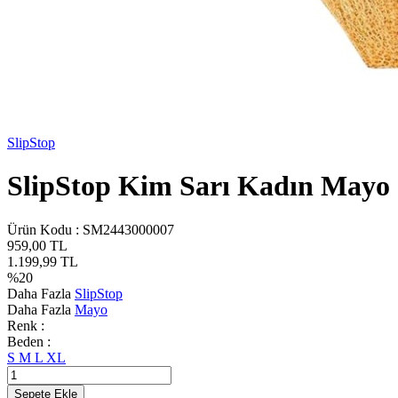
SlipStop
SlipStop Kim Sarı Kadın Mayo
Ürün Kodu :
SM2443000007
959,00
TL
1.199,99
TL
%
20
Daha Fazla
SlipStop
Daha Fazla
Mayo
Renk :
Beden :
S
M
L
XL
Sepete Ekle