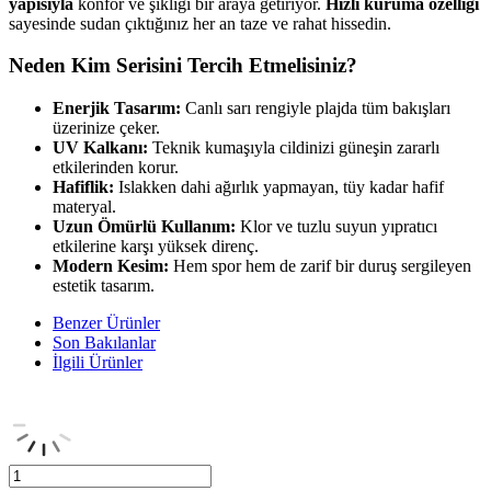
yapısıyla
konfor ve şıklığı bir araya getiriyor.
Hızlı kuruma özelliği
sayesinde sudan çıktığınız her an taze ve rahat hissedin.
Neden Kim Serisini Tercih Etmelisiniz?
Enerjik Tasarım:
Canlı sarı rengiyle plajda tüm bakışları
üzerinize çeker.
UV Kalkanı:
Teknik kumaşıyla cildinizi güneşin zararlı
etkilerinden korur.
Hafiflik:
Islakken dahi ağırlık yapmayan, tüy kadar hafif
materyal.
Uzun Ömürlü Kullanım:
Klor ve tuzlu suyun yıpratıcı
etkilerine karşı yüksek direnç.
Modern Kesim:
Hem spor hem de zarif bir duruş sergileyen
estetik tasarım.
Benzer Ürünler
Son Bakılanlar
İlgili Ürünler