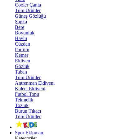
Cooler Çanta
Tüm Ürünler
Güneş Gözlüğü
Şapka
Bere
Boyunluk
Havlu
Cüzdan
Parfüm
Kemer
Eldiven
Gözlük
Taban
Tüm Ürünler
Antrenman Eldiveni
Kaleci Eldiveni
Futbol Topu
Tekmelik
Tozluk
Burun Tıkacı
Tüm Ürünler
Spor Ekipman
Kategoriler