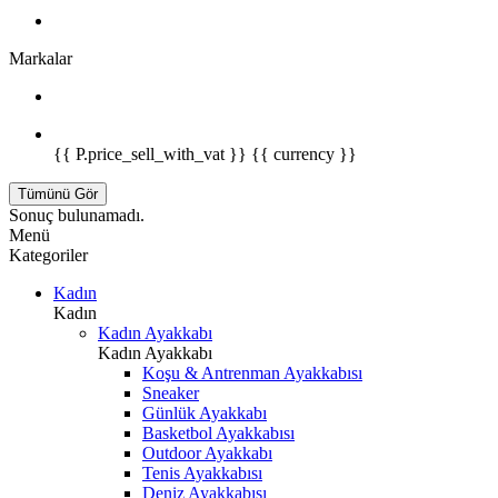
Markalar
{{ P.price_sell_with_vat }} {{ currency }}
Tümünü Gör
Sonuç bulunamadı.
Menü
Kategoriler
Kadın
Kadın
Kadın Ayakkabı
Kadın Ayakkabı
Koşu & Antrenman Ayakkabısı
Sneaker
Günlük Ayakkabı
Basketbol Ayakkabısı
Outdoor Ayakkabı
Tenis Ayakkabısı
Deniz Ayakkabısı