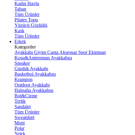
Kadın Havlu
Taban
Tüm Ürünler
Pilates Topu
Yüzücü Gözlüğü
Kask
Tüm Ürünler
Erkek
Kategoriler
Ayakkabı
Giyim
Çanta
Aksesuar
Spor Ekipman
Koşu&Antrenman Ayakkabısı
Sneaker
Günlük Ayakkabı
Basketbol Ayakkabısı
Krampon
Outdoor Ayakkabı
Halısaha Ayakkabısı
Bot&Çizme
Terlik
Sandalet
Tüm Ürünler
Sweatshirt
Mont
Polar
Yelek