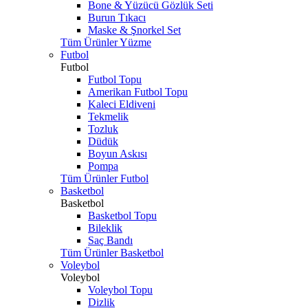
Bone & Yüzücü Gözlük Seti
Burun Tıkacı
Maske & Şnorkel Set
Tüm Ürünler Yüzme
Futbol
Futbol
Futbol Topu
Amerikan Futbol Topu
Kaleci Eldiveni
Tekmelik
Tozluk
Düdük
Boyun Askısı
Pompa
Tüm Ürünler Futbol
Basketbol
Basketbol
Basketbol Topu
Bileklik
Saç Bandı
Tüm Ürünler Basketbol
Voleybol
Voleybol
Voleybol Topu
Dizlik