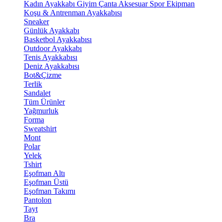
Kadın Ayakkabı
Giyim
Çanta
Aksesuar
Spor Ekipman
Koşu & Antrenman Ayakkabısı
Sneaker
Günlük Ayakkabı
Basketbol Ayakkabısı
Outdoor Ayakkabı
Tenis Ayakkabısı
Deniz Ayakkabısı
Bot&Çizme
Terlik
Sandalet
Tüm Ürünler
Yağmurluk
Forma
Sweatshirt
Mont
Polar
Yelek
Tshirt
Eşofman Altı
Eşofman Üstü
Eşofman Takımı
Pantolon
Tayt
Bra