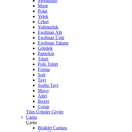
Sweatshirt
Mont
Polar
Yelek
Ceket
Yağmurluk
Eşofman Altı
Eşofman Üstü
Eşofman Takımı
Gömlek
Pantolon
Tshirt
Polo Tshirt
Forma
Şort
Tayt
Şortlu Tayt
Mayo
Atlet
Boxer
Çorap
Tüm Ürünler Giyim
Çanta
Çanta
Bisiklet Çantası