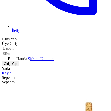
İletişim
Giriş Yap
Üye Girişi
Beni Hatırla
Şifremi Unuttum
Giriş Yap
Yada
Kayıt Ol
Sepetim
Sepetim