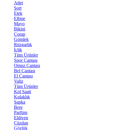
Atlet
Şort
Etek
Elbise
Mayo
Bikini
Çorap
Gömlek
Rüzgarlık
İçlik
Tüm Ürünler
Spor Çantası
Omuz Çantası
Bel Çantası
El Çantası
Valiz
Tüm Ürünler
Kol Saati
Kulaklık
Şapka
Bere
Parfüm
Eldiven
Cüzdan
Gözlük