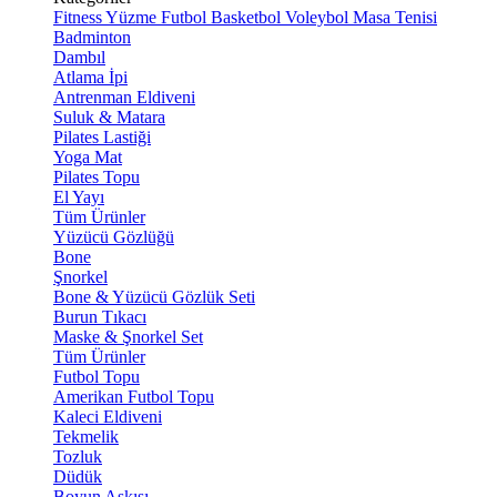
Fitness
Yüzme
Futbol
Basketbol
Voleybol
Masa Tenisi
Badminton
Dambıl
Atlama İpi
Antrenman Eldiveni
Suluk & Matara
Pilates Lastiği
Yoga Mat
Pilates Topu
El Yayı
Tüm Ürünler
Yüzücü Gözlüğü
Bone
Şnorkel
Bone & Yüzücü Gözlük Seti
Burun Tıkacı
Maske & Şnorkel Set
Tüm Ürünler
Futbol Topu
Amerikan Futbol Topu
Kaleci Eldiveni
Tekmelik
Tozluk
Düdük
Boyun Askısı