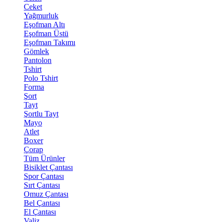
Ceket
Yağmurluk
Eşofman Altı
Eşofman Üstü
Eşofman Takımı
Gömlek
Pantolon
Tshirt
Polo Tshirt
Forma
Şort
Tayt
Şortlu Tayt
Mayo
Atlet
Boxer
Çorap
Tüm Ürünler
Bisiklet Çantası
Spor Çantası
Sırt Çantası
Omuz Çantası
Bel Çantası
El Çantası
Valiz