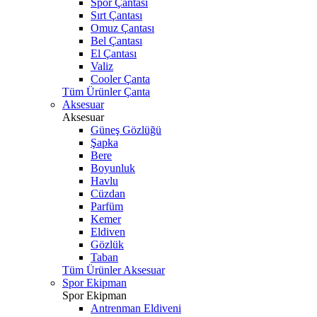
Spor Çantası
Sırt Çantası
Omuz Çantası
Bel Çantası
El Çantası
Valiz
Cooler Çanta
Tüm Ürünler Çanta
Aksesuar
Aksesuar
Güneş Gözlüğü
Şapka
Bere
Boyunluk
Havlu
Cüzdan
Parfüm
Kemer
Eldiven
Gözlük
Taban
Tüm Ürünler Aksesuar
Spor Ekipman
Spor Ekipman
Antrenman Eldiveni