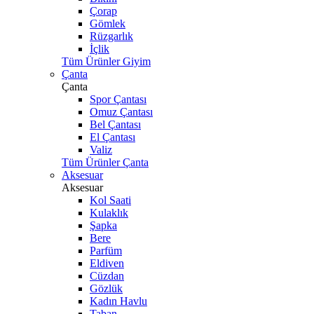
Çorap
Gömlek
Rüzgarlık
İçlik
Tüm Ürünler Giyim
Çanta
Çanta
Spor Çantası
Omuz Çantası
Bel Çantası
El Çantası
Valiz
Tüm Ürünler Çanta
Aksesuar
Aksesuar
Kol Saati
Kulaklık
Şapka
Bere
Parfüm
Eldiven
Cüzdan
Gözlük
Kadın Havlu
Taban