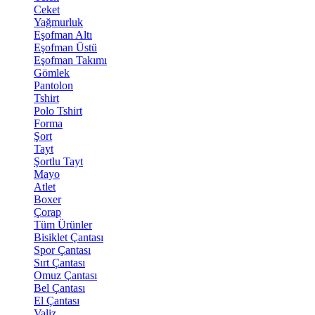
Ceket
Yağmurluk
Eşofman Altı
Eşofman Üstü
Eşofman Takımı
Gömlek
Pantolon
Tshirt
Polo Tshirt
Forma
Şort
Tayt
Şortlu Tayt
Mayo
Atlet
Boxer
Çorap
Tüm Ürünler
Bisiklet Çantası
Spor Çantası
Sırt Çantası
Omuz Çantası
Bel Çantası
El Çantası
Valiz