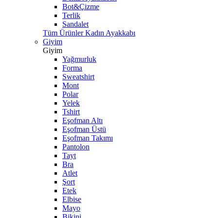
Bot&Çizme
Terlik
Sandalet
Tüm Ürünler Kadın Ayakkabı
Giyim
Giyim
Yağmurluk
Forma
Sweatshirt
Mont
Polar
Yelek
Tshirt
Eşofman Altı
Eşofman Üstü
Eşofman Takımı
Pantolon
Tayt
Bra
Atlet
Şort
Etek
Elbise
Mayo
Bikini