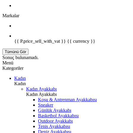
Markalar
{{ P.price_sell_with_vat }} {{ currency }}
Tümünü Gör
Sonuç bulunamadı.
Menü
Kategoriler
Kadın
Kadın
Kadın Ayakkabı
Kadın Ayakkabı
Koşu & Antrenman Ayakkabısı
Sneaker
Günlük Ayakkabı
Basketbol Ayakkabısı
Outdoor Ayakkabı
Tenis Ayakkabısı
Deniz Ayakkabısı