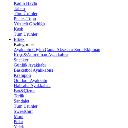
Kadın Havlu
Taban
Tüm Ürünler
Pilates Topu
Yüzücü Gözlüğü
Kask
Tüm Ürünler
Erkek
Kategoriler
Ayakkabı
Giyim
Çanta
Aksesuar
Spor Ekipman
Koşu&Antrenman Ayakkabısı
Sneaker
Günlük Ayakkabı
Basketbol Ayakkabısı
Krampon
Outdoor Ayakkabı
Halısaha Ayakkabısı
Bot&Çizme
Terlik
Sandalet
Tüm Ürünler
Sweatshirt
Mont
Polar
Yelek