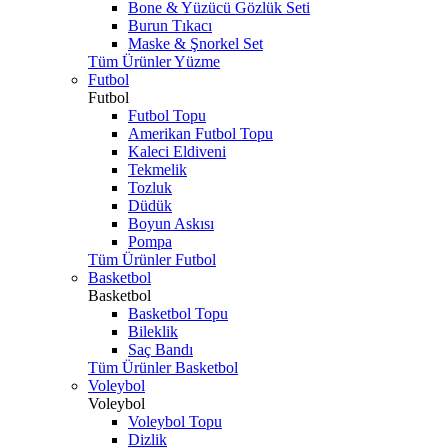
Bone & Yüzücü Gözlük Seti
Burun Tıkacı
Maske & Şnorkel Set
Tüm Ürünler Yüzme
Futbol
Futbol
Futbol Topu
Amerikan Futbol Topu
Kaleci Eldiveni
Tekmelik
Tozluk
Düdük
Boyun Askısı
Pompa
Tüm Ürünler Futbol
Basketbol
Basketbol
Basketbol Topu
Bileklik
Saç Bandı
Tüm Ürünler Basketbol
Voleybol
Voleybol
Voleybol Topu
Dizlik