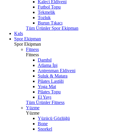
Kaleci Eldiveni
Futbol Topu
Tekmelik
Tozluk
Burun Tıkacı
Tüm Ürünler Spor Ekipman
Kıds
Spor Ekipman
Spor Ekipman
Fitness
Fitness
Dambıl
Atlama İpi
Antrenman Eldiveni
Suluk & Matara
Pilates Lastiği
Yoga Mat
Pilates Topu
El Yayı
Tüm Ürünler Fitness
Yüzme
Yüzme
Yüzücü Gözlüğü
Bone
Şnorkel