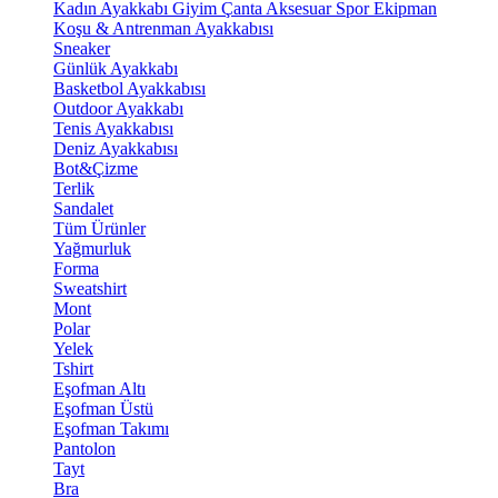
Kadın Ayakkabı
Giyim
Çanta
Aksesuar
Spor Ekipman
Koşu & Antrenman Ayakkabısı
Sneaker
Günlük Ayakkabı
Basketbol Ayakkabısı
Outdoor Ayakkabı
Tenis Ayakkabısı
Deniz Ayakkabısı
Bot&Çizme
Terlik
Sandalet
Tüm Ürünler
Yağmurluk
Forma
Sweatshirt
Mont
Polar
Yelek
Tshirt
Eşofman Altı
Eşofman Üstü
Eşofman Takımı
Pantolon
Tayt
Bra