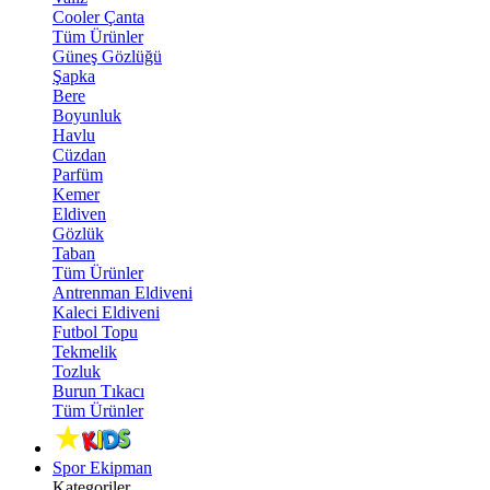
Cooler Çanta
Tüm Ürünler
Güneş Gözlüğü
Şapka
Bere
Boyunluk
Havlu
Cüzdan
Parfüm
Kemer
Eldiven
Gözlük
Taban
Tüm Ürünler
Antrenman Eldiveni
Kaleci Eldiveni
Futbol Topu
Tekmelik
Tozluk
Burun Tıkacı
Tüm Ürünler
Spor Ekipman
Kategoriler