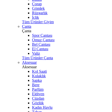
Çorap
Gömlek
Rüzgarlık
İçlik
Tüm Ürünler Giyim
Çanta
Çanta
Spor Çantası
Omuz Çantası
Bel Çantası
El Çantası
Valiz
Tüm Ürünler Çanta
Aksesuar
Aksesuar
Kol Saati
Kulaklık
Şapka
Bere
Parfüm
Eldiven
Cüzdan
Gözlük
Kadın Havlu
Taban