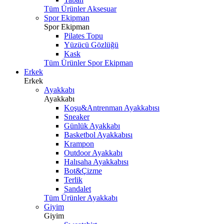
Tüm Ürünler Aksesuar
Spor Ekipman
Spor Ekipman
Pilates Topu
Yüzücü Gözlüğü
Kask
Tüm Ürünler Spor Ekipman
Erkek
Erkek
Ayakkabı
Ayakkabı
Koşu&Antrenman Ayakkabısı
Sneaker
Günlük Ayakkabı
Basketbol Ayakkabısı
Krampon
Outdoor Ayakkabı
Halısaha Ayakkabısı
Bot&Çizme
Terlik
Sandalet
Tüm Ürünler Ayakkabı
Giyim
Giyim