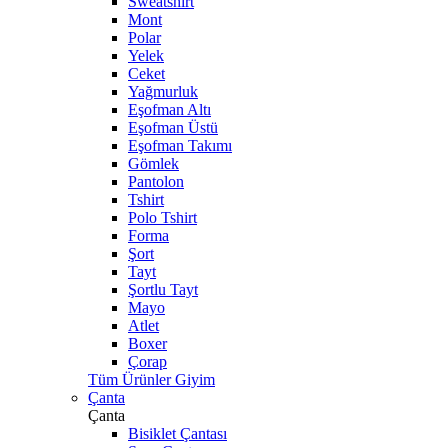
Sweatshirt
Mont
Polar
Yelek
Ceket
Yağmurluk
Eşofman Altı
Eşofman Üstü
Eşofman Takımı
Gömlek
Pantolon
Tshirt
Polo Tshirt
Forma
Şort
Tayt
Şortlu Tayt
Mayo
Atlet
Boxer
Çorap
Tüm Ürünler Giyim
Çanta
Çanta
Bisiklet Çantası