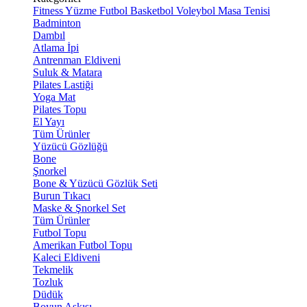
Fitness
Yüzme
Futbol
Basketbol
Voleybol
Masa Tenisi
Badminton
Dambıl
Atlama İpi
Antrenman Eldiveni
Suluk & Matara
Pilates Lastiği
Yoga Mat
Pilates Topu
El Yayı
Tüm Ürünler
Yüzücü Gözlüğü
Bone
Şnorkel
Bone & Yüzücü Gözlük Seti
Burun Tıkacı
Maske & Şnorkel Set
Tüm Ürünler
Futbol Topu
Amerikan Futbol Topu
Kaleci Eldiveni
Tekmelik
Tozluk
Düdük
Boyun Askısı