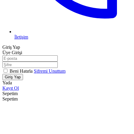
İletişim
Giriş Yap
Üye Girişi
Beni Hatırla
Şifremi Unuttum
Giriş Yap
Yada
Kayıt Ol
Sepetim
Sepetim