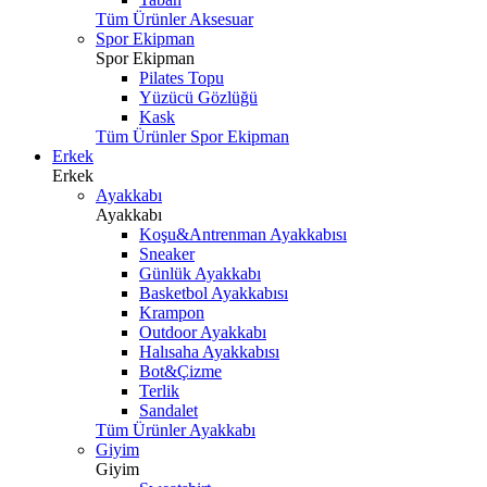
Tüm Ürünler Aksesuar
Spor Ekipman
Spor Ekipman
Pilates Topu
Yüzücü Gözlüğü
Kask
Tüm Ürünler Spor Ekipman
Erkek
Erkek
Ayakkabı
Ayakkabı
Koşu&Antrenman Ayakkabısı
Sneaker
Günlük Ayakkabı
Basketbol Ayakkabısı
Krampon
Outdoor Ayakkabı
Halısaha Ayakkabısı
Bot&Çizme
Terlik
Sandalet
Tüm Ürünler Ayakkabı
Giyim
Giyim