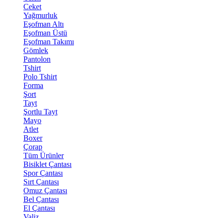
Ceket
Yağmurluk
Eşofman Altı
Eşofman Üstü
Eşofman Takımı
Gömlek
Pantolon
Tshirt
Polo Tshirt
Forma
Şort
Tayt
Şortlu Tayt
Mayo
Atlet
Boxer
Çorap
Tüm Ürünler
Bisiklet Çantası
Spor Çantası
Sırt Çantası
Omuz Çantası
Bel Çantası
El Çantası
Valiz