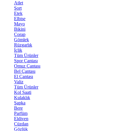
Atlet
Şort
Etek
Elbise
Mayo
Bikini
Çorap
Gömlek
Rüzgarlık
İçlik
Tüm Ürünler
Spor Çantası
Omuz Çantası
Bel Çantası
El Çantası
Valiz
Tüm Ürünler
Kol Saati
Kulaklık
Şapka
Bere
Parfüm
Eldiven
Cüzdan
Gözlük