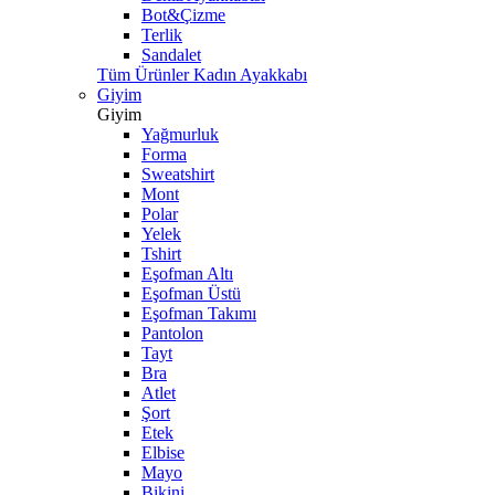
Bot&Çizme
Terlik
Sandalet
Tüm Ürünler Kadın Ayakkabı
Giyim
Giyim
Yağmurluk
Forma
Sweatshirt
Mont
Polar
Yelek
Tshirt
Eşofman Altı
Eşofman Üstü
Eşofman Takımı
Pantolon
Tayt
Bra
Atlet
Şort
Etek
Elbise
Mayo
Bikini