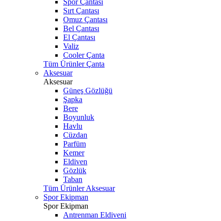
Spor Çantası
Sırt Çantası
Omuz Çantası
Bel Çantası
El Çantası
Valiz
Cooler Çanta
Tüm Ürünler Çanta
Aksesuar
Aksesuar
Güneş Gözlüğü
Şapka
Bere
Boyunluk
Havlu
Cüzdan
Parfüm
Kemer
Eldiven
Gözlük
Taban
Tüm Ürünler Aksesuar
Spor Ekipman
Spor Ekipman
Antrenman Eldiveni