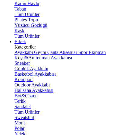
Kadın Havlu
Taban
Tüm Ürünler
Pilates Topu
Yüzücü Gözlüğü
Kask
Tüm Ürünler
Erkek
Kategoriler
Ayakkabı
Giyim
Çanta
Aksesuar
Spor Ekipman
Koşu&Antrenman Ayakkabısı
Sneaker
Günlük Ayakkabı
Basketbol Ayakkabısı
Krampon
Outdoor Ayakkabı
Halısaha Ayakkabısı
Bot&Çizme
Terlik
Sandalet
Tüm Ürünler
Sweatshirt
Mont
Polar
Yelek