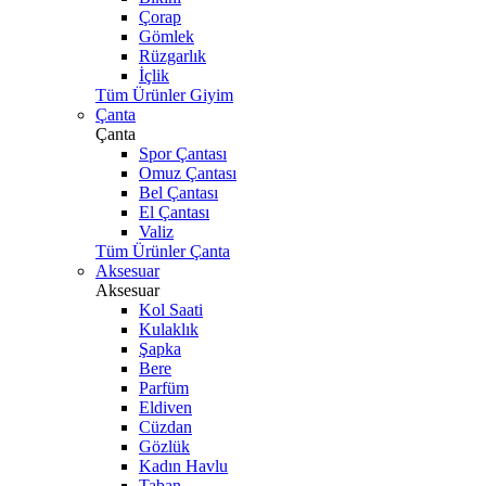
Çorap
Gömlek
Rüzgarlık
İçlik
Tüm Ürünler Giyim
Çanta
Çanta
Spor Çantası
Omuz Çantası
Bel Çantası
El Çantası
Valiz
Tüm Ürünler Çanta
Aksesuar
Aksesuar
Kol Saati
Kulaklık
Şapka
Bere
Parfüm
Eldiven
Cüzdan
Gözlük
Kadın Havlu
Taban