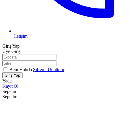
İletişim
Giriş Yap
Üye Girişi
Beni Hatırla
Şifremi Unuttum
Giriş Yap
Yada
Kayıt Ol
Sepetim
Sepetim