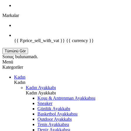
Markalar
{{ P.price_sell_with_vat }} {{ currency }}
Tümünü Gör
Sonuç bulunamadı.
Menü
Kategoriler
Kadın
Kadın
Kadın Ayakkabı
Kadın Ayakkabı
Koşu & Antrenman Ayakkabısı
Sneaker
Günlük Ayakkabı
Basketbol Ayakkabısı
Outdoor Ayakkabı
Tenis Ayakkabısı
Deniz Ayakkabısı