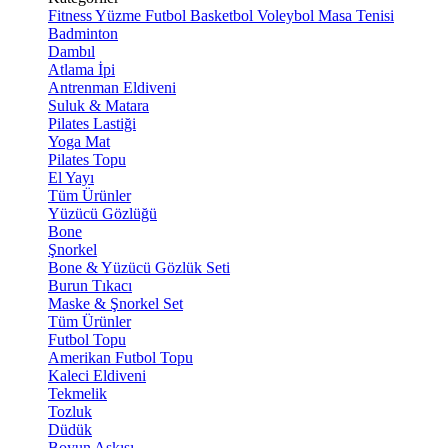
Fitness
Yüzme
Futbol
Basketbol
Voleybol
Masa Tenisi
Badminton
Dambıl
Atlama İpi
Antrenman Eldiveni
Suluk & Matara
Pilates Lastiği
Yoga Mat
Pilates Topu
El Yayı
Tüm Ürünler
Yüzücü Gözlüğü
Bone
Şnorkel
Bone & Yüzücü Gözlük Seti
Burun Tıkacı
Maske & Şnorkel Set
Tüm Ürünler
Futbol Topu
Amerikan Futbol Topu
Kaleci Eldiveni
Tekmelik
Tozluk
Düdük
Boyun Askısı