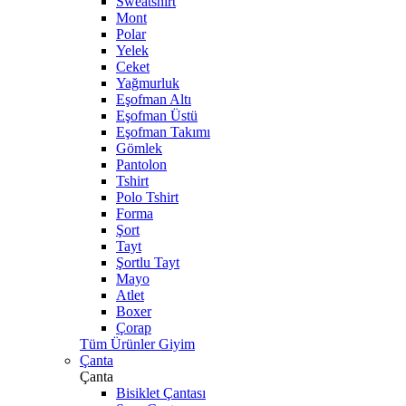
Sweatshirt
Mont
Polar
Yelek
Ceket
Yağmurluk
Eşofman Altı
Eşofman Üstü
Eşofman Takımı
Gömlek
Pantolon
Tshirt
Polo Tshirt
Forma
Şort
Tayt
Şortlu Tayt
Mayo
Atlet
Boxer
Çorap
Tüm Ürünler Giyim
Çanta
Çanta
Bisiklet Çantası