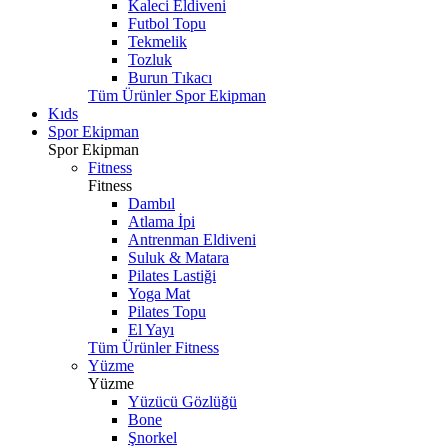
Kaleci Eldiveni
Futbol Topu
Tekmelik
Tozluk
Burun Tıkacı
Tüm Ürünler Spor Ekipman
Kıds
Spor Ekipman
Spor Ekipman
Fitness
Fitness
Dambıl
Atlama İpi
Antrenman Eldiveni
Suluk & Matara
Pilates Lastiği
Yoga Mat
Pilates Topu
El Yayı
Tüm Ürünler Fitness
Yüzme
Yüzme
Yüzücü Gözlüğü
Bone
Şnorkel