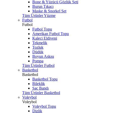
Bone & Yüzücü Gözlük Seti
Burun Tıkacı
Maske & Şnorkel Set
Tüm Ürünler Yüzme
Futbol
Futbol
Futbol Topu
Amerikan Futbol Topu
Kaleci Eldiveni
Tekmelik
Tozluk
Düdük
Boyun Askısı
Pompa
Tüm Ürünler Futbol
Basketbol
Basketbol
Basketbol Topu
Bileklik
Saç Bandı
Tüm Ürünler Basketbol
Voleybol
Voleybol
Voleybol Topu
Dizlik