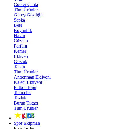
Cooler Çanta
Tüm Ürünler
Güneş Gözlüğü
Şapka
Bere
Boyunluk
Havlu
Cüzdan
Parfüm
Kemer
Eldiven
Gözlük
Taban
Tüm Ürünler
Antrenman Eldiveni
Kaleci Eldiveni
Futbol Topu
Tekmelik
Tozluk
Burun Tıkacı
Tüm Ürünler
Spor Ekipman
Kategoriler