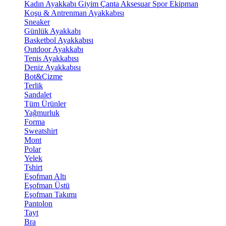
Kadın Ayakkabı
Giyim
Çanta
Aksesuar
Spor Ekipman
Koşu & Antrenman Ayakkabısı
Sneaker
Günlük Ayakkabı
Basketbol Ayakkabısı
Outdoor Ayakkabı
Tenis Ayakkabısı
Deniz Ayakkabısı
Bot&Çizme
Terlik
Sandalet
Tüm Ürünler
Yağmurluk
Forma
Sweatshirt
Mont
Polar
Yelek
Tshirt
Eşofman Altı
Eşofman Üstü
Eşofman Takımı
Pantolon
Tayt
Bra