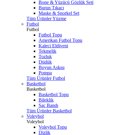
Bone & Yüzücü Gözlük Seti
Burun Tıkacı
Maske & Şnorkel Set
Tüm Ürünler Yüzme
Futbol
Futbol
Futbol Topu
Amerikan Futbol Topu
Kaleci Eldiveni
Tekmelik
Tozluk
Düdük
Boyun Askısı
Pompa
Tüm Ürünler Futbol
Basketbol
Basketbol
Basketbol Topu
Bileklik
Saç Bandı
Tüm Ürünler Basketbol
Voleybol
Voleybol
Voleybol Topu
Dizlik