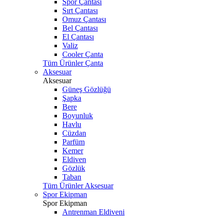
Spor Çantası
Sırt Çantası
Omuz Çantası
Bel Çantası
El Çantası
Valiz
Cooler Çanta
Tüm Ürünler Çanta
Aksesuar
Aksesuar
Güneş Gözlüğü
Şapka
Bere
Boyunluk
Havlu
Cüzdan
Parfüm
Kemer
Eldiven
Gözlük
Taban
Tüm Ürünler Aksesuar
Spor Ekipman
Spor Ekipman
Antrenman Eldiveni