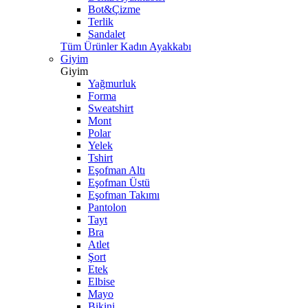
Bot&Çizme
Terlik
Sandalet
Tüm Ürünler Kadın Ayakkabı
Giyim
Giyim
Yağmurluk
Forma
Sweatshirt
Mont
Polar
Yelek
Tshirt
Eşofman Altı
Eşofman Üstü
Eşofman Takımı
Pantolon
Tayt
Bra
Atlet
Şort
Etek
Elbise
Mayo
Bikini