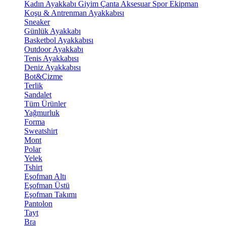
Kadın Ayakkabı
Giyim
Çanta
Aksesuar
Spor Ekipman
Koşu & Antrenman Ayakkabısı
Sneaker
Günlük Ayakkabı
Basketbol Ayakkabısı
Outdoor Ayakkabı
Tenis Ayakkabısı
Deniz Ayakkabısı
Bot&Çizme
Terlik
Sandalet
Tüm Ürünler
Yağmurluk
Forma
Sweatshirt
Mont
Polar
Yelek
Tshirt
Eşofman Altı
Eşofman Üstü
Eşofman Takımı
Pantolon
Tayt
Bra