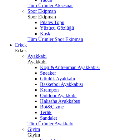
Tüm Ürünler Aksesuar
Spor Ekipman
Spor Ekipman
Pilates Topu
Yüzücü Gözlüğü
Kask
Tüm Ürünler Spor Ekipman
Erkek
Erkek
Ayakkabı
Ayakkabı
Koşu&Antrenman Ayakkabısı
Sneaker
Günlük Ayakkabı
Basketbol Ayakkabısı
Krampon
Outdoor Ayakkabı
Halısaha Ayakkabısı
Bot&Çizme
Terlik
Sandalet
Tüm Ürünler Ayakkabı
Giyim
Giyim