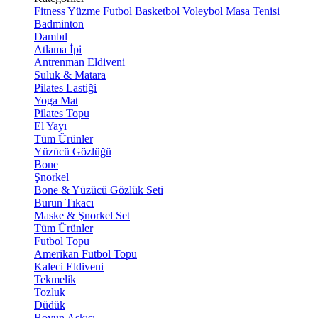
Fitness
Yüzme
Futbol
Basketbol
Voleybol
Masa Tenisi
Badminton
Dambıl
Atlama İpi
Antrenman Eldiveni
Suluk & Matara
Pilates Lastiği
Yoga Mat
Pilates Topu
El Yayı
Tüm Ürünler
Yüzücü Gözlüğü
Bone
Şnorkel
Bone & Yüzücü Gözlük Seti
Burun Tıkacı
Maske & Şnorkel Set
Tüm Ürünler
Futbol Topu
Amerikan Futbol Topu
Kaleci Eldiveni
Tekmelik
Tozluk
Düdük
Boyun Askısı