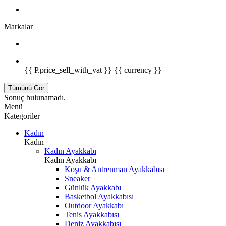
Markalar
{{ P.price_sell_with_vat }} {{ currency }}
Tümünü Gör
Sonuç bulunamadı.
Menü
Kategoriler
Kadın
Kadın
Kadın Ayakkabı
Kadın Ayakkabı
Koşu & Antrenman Ayakkabısı
Sneaker
Günlük Ayakkabı
Basketbol Ayakkabısı
Outdoor Ayakkabı
Tenis Ayakkabısı
Deniz Ayakkabısı