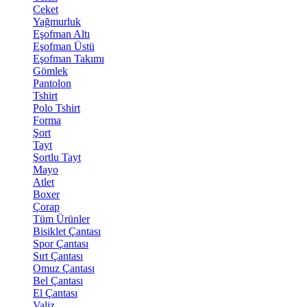
Ceket
Yağmurluk
Eşofman Altı
Eşofman Üstü
Eşofman Takımı
Gömlek
Pantolon
Tshirt
Polo Tshirt
Forma
Şort
Tayt
Şortlu Tayt
Mayo
Atlet
Boxer
Çorap
Tüm Ürünler
Bisiklet Çantası
Spor Çantası
Sırt Çantası
Omuz Çantası
Bel Çantası
El Çantası
Valiz