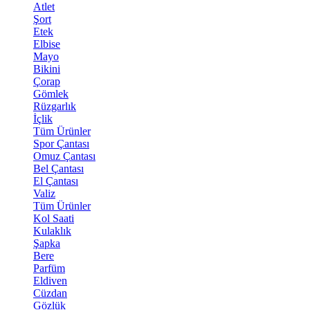
Atlet
Şort
Etek
Elbise
Mayo
Bikini
Çorap
Gömlek
Rüzgarlık
İçlik
Tüm Ürünler
Spor Çantası
Omuz Çantası
Bel Çantası
El Çantası
Valiz
Tüm Ürünler
Kol Saati
Kulaklık
Şapka
Bere
Parfüm
Eldiven
Cüzdan
Gözlük