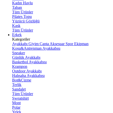
Kadın Havlu
Taban
Tüm Ürünler
Pilates Topu
Yüzücü Gözlüğü
Kask
Tüm Ürünler
Erkek
Kategoriler
Ayakkabı
Giyim
Çanta
Aksesuar
Spor Ekipman
Koşu&Antrenman Ayakkabısı
Sneaker
Günlük Ayakkabı
Basketbol Ayakkabısı
Krampon
Outdoor Ayakkabı
Halısaha Ayakkabısı
Bot&Çizme
Terlik
Sandalet
Tüm Ürünler
Sweatshirt
Mont
Polar
Yelek