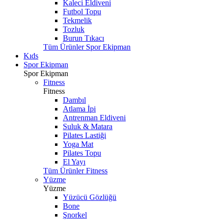
Kaleci Eldiveni
Futbol Topu
Tekmelik
Tozluk
Burun Tıkacı
Tüm Ürünler Spor Ekipman
Kıds
Spor Ekipman
Spor Ekipman
Fitness
Fitness
Dambıl
Atlama İpi
Antrenman Eldiveni
Suluk & Matara
Pilates Lastiği
Yoga Mat
Pilates Topu
El Yayı
Tüm Ürünler Fitness
Yüzme
Yüzme
Yüzücü Gözlüğü
Bone
Şnorkel