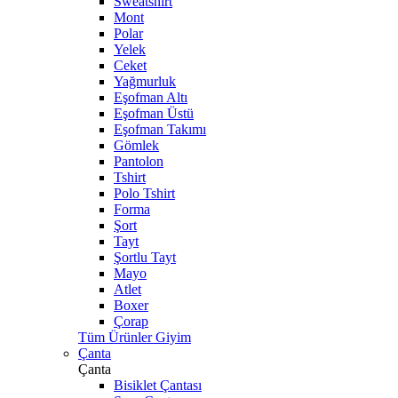
Sweatshirt
Mont
Polar
Yelek
Ceket
Yağmurluk
Eşofman Altı
Eşofman Üstü
Eşofman Takımı
Gömlek
Pantolon
Tshirt
Polo Tshirt
Forma
Şort
Tayt
Şortlu Tayt
Mayo
Atlet
Boxer
Çorap
Tüm Ürünler Giyim
Çanta
Çanta
Bisiklet Çantası