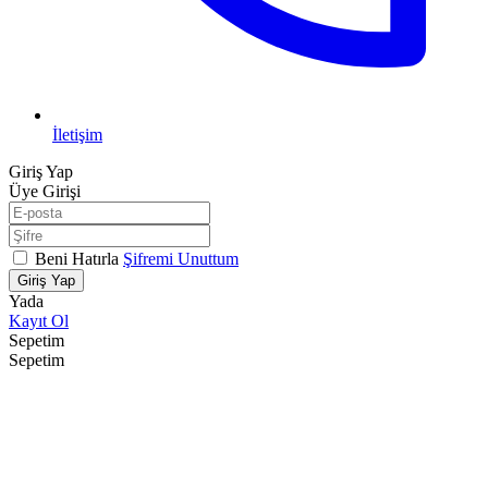
İletişim
Giriş Yap
Üye Girişi
Beni Hatırla
Şifremi Unuttum
Giriş Yap
Yada
Kayıt Ol
Sepetim
Sepetim