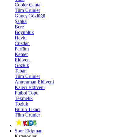
Cooler Çanta
Tüm Ürünler
Güneş Gözlüğü
Şapka
Bere
Boyunluk
Havlu
Cüzdan
Parfüm
Kemer
Eldiven
Gözlük
Taban
Tüm Ürünler
Antrenman Eldiveni
Kaleci Eldiveni
Futbol Topu
Tekmelik
Tozluk
Burun Tıkacı
Tüm Ürünler
Spor Ekipman
Kategoriler