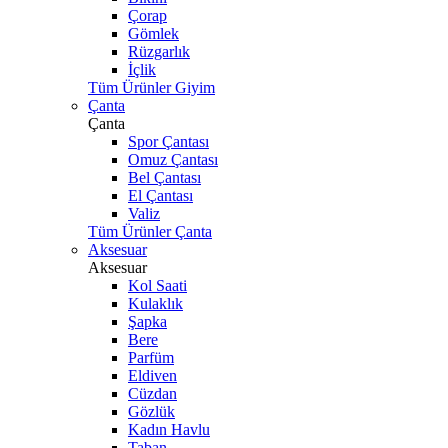
Çorap
Gömlek
Rüzgarlık
İçlik
Tüm Ürünler Giyim
Çanta
Çanta
Spor Çantası
Omuz Çantası
Bel Çantası
El Çantası
Valiz
Tüm Ürünler Çanta
Aksesuar
Aksesuar
Kol Saati
Kulaklık
Şapka
Bere
Parfüm
Eldiven
Cüzdan
Gözlük
Kadın Havlu
Taban