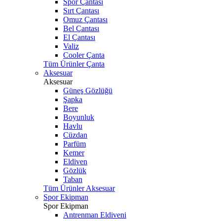
Spor Çantası
Sırt Çantası
Omuz Çantası
Bel Çantası
El Çantası
Valiz
Cooler Çanta
Tüm Ürünler Çanta
Aksesuar
Aksesuar
Güneş Gözlüğü
Şapka
Bere
Boyunluk
Havlu
Cüzdan
Parfüm
Kemer
Eldiven
Gözlük
Taban
Tüm Ürünler Aksesuar
Spor Ekipman
Spor Ekipman
Antrenman Eldiveni