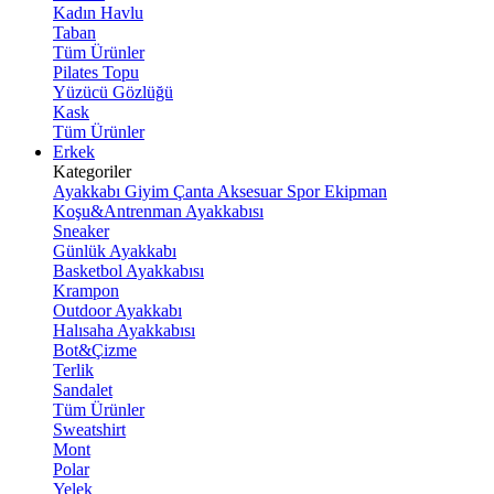
Kadın Havlu
Taban
Tüm Ürünler
Pilates Topu
Yüzücü Gözlüğü
Kask
Tüm Ürünler
Erkek
Kategoriler
Ayakkabı
Giyim
Çanta
Aksesuar
Spor Ekipman
Koşu&Antrenman Ayakkabısı
Sneaker
Günlük Ayakkabı
Basketbol Ayakkabısı
Krampon
Outdoor Ayakkabı
Halısaha Ayakkabısı
Bot&Çizme
Terlik
Sandalet
Tüm Ürünler
Sweatshirt
Mont
Polar
Yelek