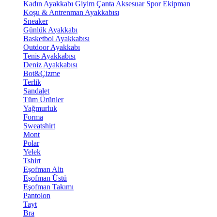
Kadın Ayakkabı
Giyim
Çanta
Aksesuar
Spor Ekipman
Koşu & Antrenman Ayakkabısı
Sneaker
Günlük Ayakkabı
Basketbol Ayakkabısı
Outdoor Ayakkabı
Tenis Ayakkabısı
Deniz Ayakkabısı
Bot&Çizme
Terlik
Sandalet
Tüm Ürünler
Yağmurluk
Forma
Sweatshirt
Mont
Polar
Yelek
Tshirt
Eşofman Altı
Eşofman Üstü
Eşofman Takımı
Pantolon
Tayt
Bra