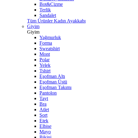
Bot&Çizme
Terlik
Sandalet
Tüm Ürünler Kadın Ayakkabı
Giyim
Giyim
Yağmurluk
Forma
Sweatshirt
Mont
Polar
Yelek
Tshirt
Eşofman Altı
Eşofman Üstü
Eşofman Takımı
Pantolon
Tayt
Bra
Atlet
Şort
Etek
Elbise
Mayo
Bikini