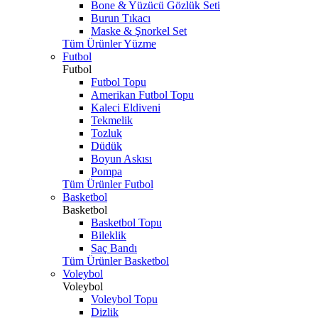
Bone & Yüzücü Gözlük Seti
Burun Tıkacı
Maske & Şnorkel Set
Tüm Ürünler Yüzme
Futbol
Futbol
Futbol Topu
Amerikan Futbol Topu
Kaleci Eldiveni
Tekmelik
Tozluk
Düdük
Boyun Askısı
Pompa
Tüm Ürünler Futbol
Basketbol
Basketbol
Basketbol Topu
Bileklik
Saç Bandı
Tüm Ürünler Basketbol
Voleybol
Voleybol
Voleybol Topu
Dizlik