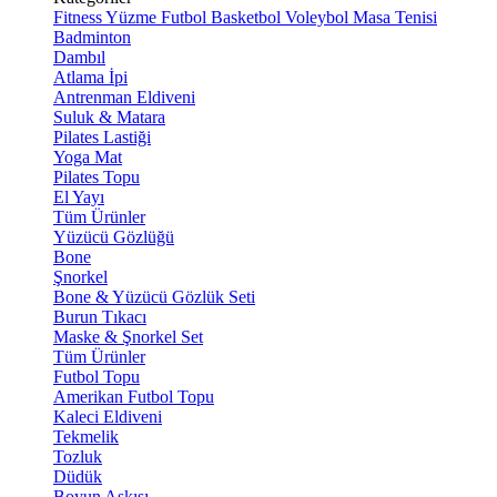
Fitness
Yüzme
Futbol
Basketbol
Voleybol
Masa Tenisi
Badminton
Dambıl
Atlama İpi
Antrenman Eldiveni
Suluk & Matara
Pilates Lastiği
Yoga Mat
Pilates Topu
El Yayı
Tüm Ürünler
Yüzücü Gözlüğü
Bone
Şnorkel
Bone & Yüzücü Gözlük Seti
Burun Tıkacı
Maske & Şnorkel Set
Tüm Ürünler
Futbol Topu
Amerikan Futbol Topu
Kaleci Eldiveni
Tekmelik
Tozluk
Düdük
Boyun Askısı