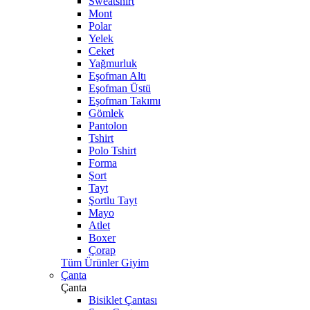
Sweatshirt
Mont
Polar
Yelek
Ceket
Yağmurluk
Eşofman Altı
Eşofman Üstü
Eşofman Takımı
Gömlek
Pantolon
Tshirt
Polo Tshirt
Forma
Şort
Tayt
Şortlu Tayt
Mayo
Atlet
Boxer
Çorap
Tüm Ürünler Giyim
Çanta
Çanta
Bisiklet Çantası