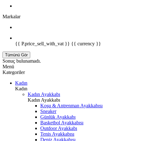
Markalar
{{ P.price_sell_with_vat }} {{ currency }}
Tümünü Gör
Sonuç bulunamadı.
Menü
Kategoriler
Kadın
Kadın
Kadın Ayakkabı
Kadın Ayakkabı
Koşu & Antrenman Ayakkabısı
Sneaker
Günlük Ayakkabı
Basketbol Ayakkabısı
Outdoor Ayakkabı
Tenis Ayakkabısı
Deniz Ayakkabısı