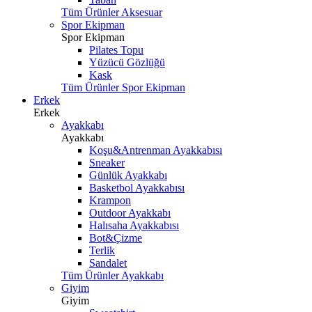
Tüm Ürünler Aksesuar
Spor Ekipman
Spor Ekipman
Pilates Topu
Yüzücü Gözlüğü
Kask
Tüm Ürünler Spor Ekipman
Erkek
Erkek
Ayakkabı
Ayakkabı
Koşu&Antrenman Ayakkabısı
Sneaker
Günlük Ayakkabı
Basketbol Ayakkabısı
Krampon
Outdoor Ayakkabı
Halısaha Ayakkabısı
Bot&Çizme
Terlik
Sandalet
Tüm Ürünler Ayakkabı
Giyim
Giyim