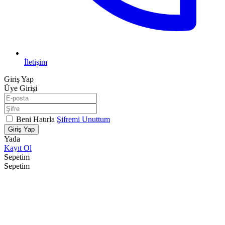
İletişim
Giriş Yap
Üye Girişi
Beni Hatırla
Şifremi Unuttum
Giriş Yap
Yada
Kayıt Ol
Sepetim
Sepetim