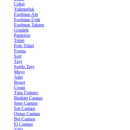
Ceket
Yağmurluk
Eşofman Altı
Eşofman Üstü
Eşofman Takımı
Gömlek
Pantolon
Tshirt
Polo Tshirt
Forma
Şort
Tayt
Şortlu Tayt
Mayo
Atlet
Boxer
Çorap
Tüm Ürünler
Bisiklet Çantası
Spor Çantası
Sırt Çantası
Omuz Çantası
Bel Çantası
El Çantası
Valiz