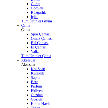
Çorap
Gömlek
Rüzgarlık
İçlik
Tüm Ürünler Giyim
Çanta
Çanta
Spor Çantası
Omuz Çantası
Bel Çantası
El Çantası
Valiz
Tüm Ürünler Çanta
Aksesuar
Aksesuar
Kol Saati
Kulaklık
Şapka
Bere
Parfüm
Eldiven
Cüzdan
Gözlük
Kadın Havlu
Taban