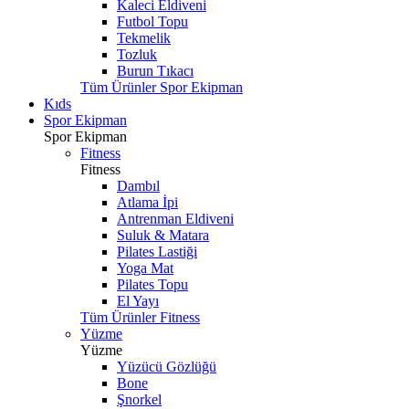
Kaleci Eldiveni
Futbol Topu
Tekmelik
Tozluk
Burun Tıkacı
Tüm Ürünler Spor Ekipman
Kıds
Spor Ekipman
Spor Ekipman
Fitness
Fitness
Dambıl
Atlama İpi
Antrenman Eldiveni
Suluk & Matara
Pilates Lastiği
Yoga Mat
Pilates Topu
El Yayı
Tüm Ürünler Fitness
Yüzme
Yüzme
Yüzücü Gözlüğü
Bone
Şnorkel