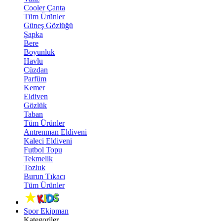
Cooler Çanta
Tüm Ürünler
Güneş Gözlüğü
Şapka
Bere
Boyunluk
Havlu
Cüzdan
Parfüm
Kemer
Eldiven
Gözlük
Taban
Tüm Ürünler
Antrenman Eldiveni
Kaleci Eldiveni
Futbol Topu
Tekmelik
Tozluk
Burun Tıkacı
Tüm Ürünler
Spor Ekipman
Kategoriler