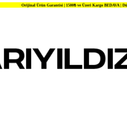
inal Ürün Garantisi | 1500₺ ve Üzeri Kargo BEDAVA | Dünya Markaların