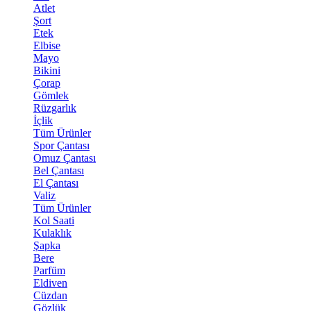
Atlet
Şort
Etek
Elbise
Mayo
Bikini
Çorap
Gömlek
Rüzgarlık
İçlik
Tüm Ürünler
Spor Çantası
Omuz Çantası
Bel Çantası
El Çantası
Valiz
Tüm Ürünler
Kol Saati
Kulaklık
Şapka
Bere
Parfüm
Eldiven
Cüzdan
Gözlük