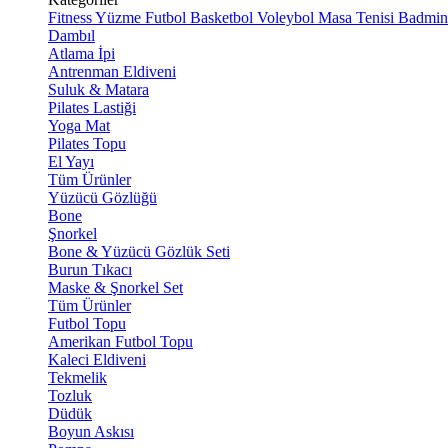
Fitness
Yüzme
Futbol
Basketbol
Voleybol
Masa Tenisi
Badmin
Dambıl
Atlama İpi
Antrenman Eldiveni
Suluk & Matara
Pilates Lastiği
Yoga Mat
Pilates Topu
El Yayı
Tüm Ürünler
Yüzücü Gözlüğü
Bone
Şnorkel
Bone & Yüzücü Gözlük Seti
Burun Tıkacı
Maske & Şnorkel Set
Tüm Ürünler
Futbol Topu
Amerikan Futbol Topu
Kaleci Eldiveni
Tekmelik
Tozluk
Düdük
Boyun Askısı