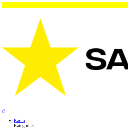
Orij
0
Kadın
Kategoriler