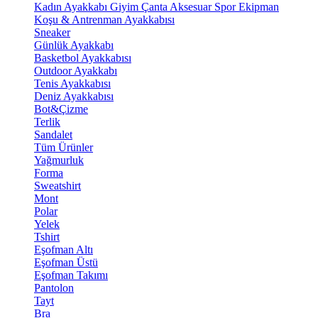
Kadın Ayakkabı
Giyim
Çanta
Aksesuar
Spor Ekipman
Koşu & Antrenman Ayakkabısı
Sneaker
Günlük Ayakkabı
Basketbol Ayakkabısı
Outdoor Ayakkabı
Tenis Ayakkabısı
Deniz Ayakkabısı
Bot&Çizme
Terlik
Sandalet
Tüm Ürünler
Yağmurluk
Forma
Sweatshirt
Mont
Polar
Yelek
Tshirt
Eşofman Altı
Eşofman Üstü
Eşofman Takımı
Pantolon
Tayt
Bra