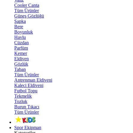
Cooler Çanta
Tüm Ürünler
Güneş Gözlüğü
Şapka
Bere
Boyunluk
Havlu
Cüzdan
Parfüm
Kemer
Eldiven
Gözlük
Taban
Tüm Ürünler
Antrenman Eldiveni
Kaleci Eldiveni
Futbol Topu
Tekmelik
Tozluk
Burun Tıkacı
Tüm Ürünler
Spor Ekipman
Kategoriler