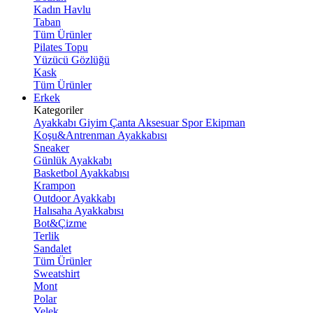
Kadın Havlu
Taban
Tüm Ürünler
Pilates Topu
Yüzücü Gözlüğü
Kask
Tüm Ürünler
Erkek
Kategoriler
Ayakkabı
Giyim
Çanta
Aksesuar
Spor Ekipman
Koşu&Antrenman Ayakkabısı
Sneaker
Günlük Ayakkabı
Basketbol Ayakkabısı
Krampon
Outdoor Ayakkabı
Halısaha Ayakkabısı
Bot&Çizme
Terlik
Sandalet
Tüm Ürünler
Sweatshirt
Mont
Polar
Yelek