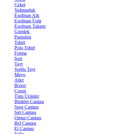
Ceket
Yağmurluk
Eşofman Altı
Eşofman Üstü
Eşofman Takımı
Gömlek
Pantolon
Tshirt
Polo Tshirt
Forma
Şort
Tayt
Şortlu Tayt
Mayo
Atlet
Boxer
Çorap
Tüm Ürünler
Bisiklet Çantası
Spor Çantası
Sırt Çantası
Omuz Çantası
Bel Çantası
El Çantası
Valiz