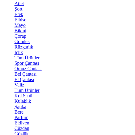
Atlet
Şort
Etek
Elbise
Mayo
Bikini
Çorap
Gömlek
Rüzgarlık
İçlik
Tüm Ürünler
Spor Çantası
Omuz Çantası
Bel Çantası
El Çantası
Valiz
Tüm Ürünler
Kol Saati
Kulaklık
Şapka
Bere
Parfüm
Eldiven
Cüzdan
Gözlük