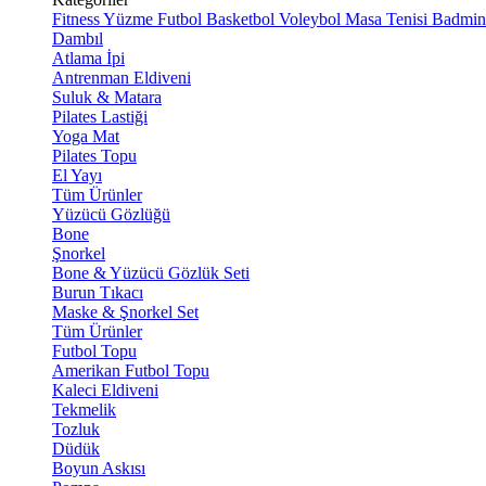
Fitness
Yüzme
Futbol
Basketbol
Voleybol
Masa Tenisi
Badmin
Dambıl
Atlama İpi
Antrenman Eldiveni
Suluk & Matara
Pilates Lastiği
Yoga Mat
Pilates Topu
El Yayı
Tüm Ürünler
Yüzücü Gözlüğü
Bone
Şnorkel
Bone & Yüzücü Gözlük Seti
Burun Tıkacı
Maske & Şnorkel Set
Tüm Ürünler
Futbol Topu
Amerikan Futbol Topu
Kaleci Eldiveni
Tekmelik
Tozluk
Düdük
Boyun Askısı