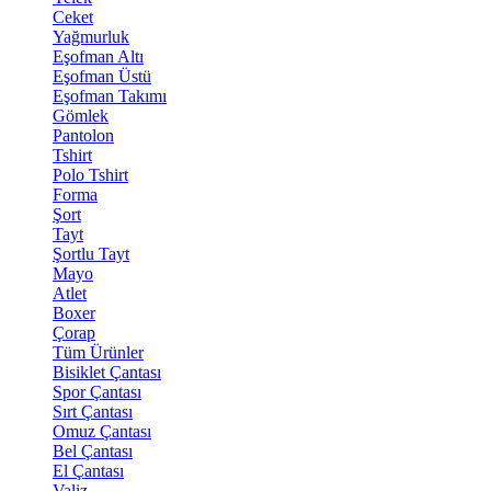
Ceket
Yağmurluk
Eşofman Altı
Eşofman Üstü
Eşofman Takımı
Gömlek
Pantolon
Tshirt
Polo Tshirt
Forma
Şort
Tayt
Şortlu Tayt
Mayo
Atlet
Boxer
Çorap
Tüm Ürünler
Bisiklet Çantası
Spor Çantası
Sırt Çantası
Omuz Çantası
Bel Çantası
El Çantası
Valiz