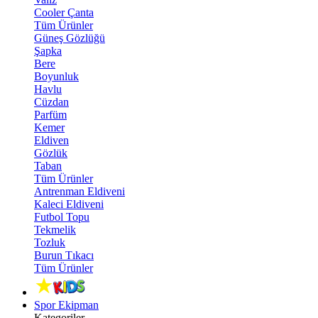
Cooler Çanta
Tüm Ürünler
Güneş Gözlüğü
Şapka
Bere
Boyunluk
Havlu
Cüzdan
Parfüm
Kemer
Eldiven
Gözlük
Taban
Tüm Ürünler
Antrenman Eldiveni
Kaleci Eldiveni
Futbol Topu
Tekmelik
Tozluk
Burun Tıkacı
Tüm Ürünler
Spor Ekipman
Kategoriler