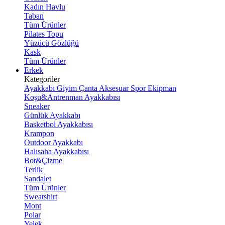
Kadın Havlu
Taban
Tüm Ürünler
Pilates Topu
Yüzücü Gözlüğü
Kask
Tüm Ürünler
Erkek
Kategoriler
Ayakkabı
Giyim
Çanta
Aksesuar
Spor Ekipman
Koşu&Antrenman Ayakkabısı
Sneaker
Günlük Ayakkabı
Basketbol Ayakkabısı
Krampon
Outdoor Ayakkabı
Halısaha Ayakkabısı
Bot&Çizme
Terlik
Sandalet
Tüm Ürünler
Sweatshirt
Mont
Polar
Yelek