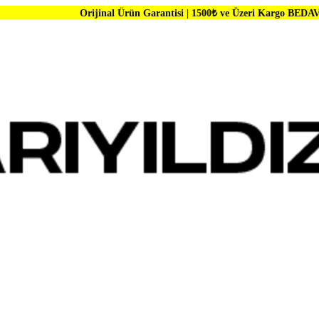
Orijinal Ürün Garantisi | 1500₺ ve Üzeri Kargo BEDAVA | Dünya Marka