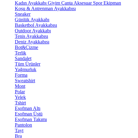
Kadın Ayakkabı
Giyim
Çanta
Aksesuar
Spor Ekipman
Koşu & Antrenman Ayakkabısı
Sneaker
Günlük Ayakkabı
Basketbol Ayakkabısı
Outdoor Ayakkabı
Tenis Ayakkabısı
Deniz Ayakkabısı
Bot&Çizme
Terlik
Sandalet
Tüm Ürünler
Yağmurluk
Forma
Sweatshirt
Mont
Polar
Yelek
Tshirt
Eşofman Altı
Eşofman Üstü
Eşofman Takımı
Pantolon
Tayt
Bra