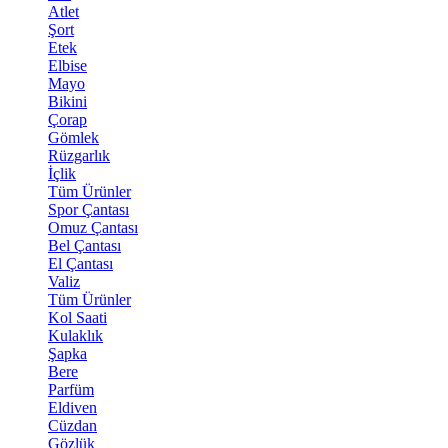
Atlet
Şort
Etek
Elbise
Mayo
Bikini
Çorap
Gömlek
Rüzgarlık
İçlik
Tüm Ürünler
Spor Çantası
Omuz Çantası
Bel Çantası
El Çantası
Valiz
Tüm Ürünler
Kol Saati
Kulaklık
Şapka
Bere
Parfüm
Eldiven
Cüzdan
Gözlük