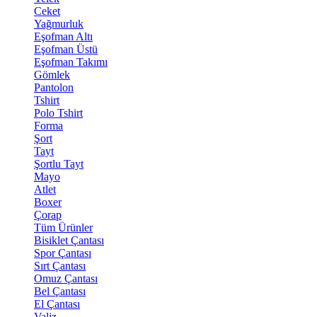
Ceket
Yağmurluk
Eşofman Altı
Eşofman Üstü
Eşofman Takımı
Gömlek
Pantolon
Tshirt
Polo Tshirt
Forma
Şort
Tayt
Şortlu Tayt
Mayo
Atlet
Boxer
Çorap
Tüm Ürünler
Bisiklet Çantası
Spor Çantası
Sırt Çantası
Omuz Çantası
Bel Çantası
El Çantası
Valiz