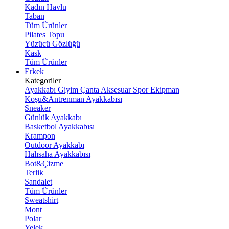
Kadın Havlu
Taban
Tüm Ürünler
Pilates Topu
Yüzücü Gözlüğü
Kask
Tüm Ürünler
Erkek
Kategoriler
Ayakkabı
Giyim
Çanta
Aksesuar
Spor Ekipman
Koşu&Antrenman Ayakkabısı
Sneaker
Günlük Ayakkabı
Basketbol Ayakkabısı
Krampon
Outdoor Ayakkabı
Halısaha Ayakkabısı
Bot&Çizme
Terlik
Sandalet
Tüm Ürünler
Sweatshirt
Mont
Polar
Yelek