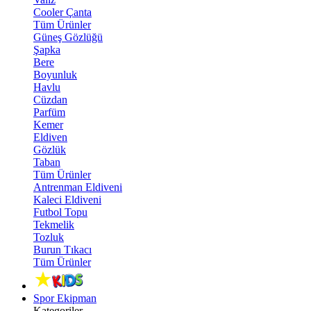
Cooler Çanta
Tüm Ürünler
Güneş Gözlüğü
Şapka
Bere
Boyunluk
Havlu
Cüzdan
Parfüm
Kemer
Eldiven
Gözlük
Taban
Tüm Ürünler
Antrenman Eldiveni
Kaleci Eldiveni
Futbol Topu
Tekmelik
Tozluk
Burun Tıkacı
Tüm Ürünler
Spor Ekipman
Kategoriler