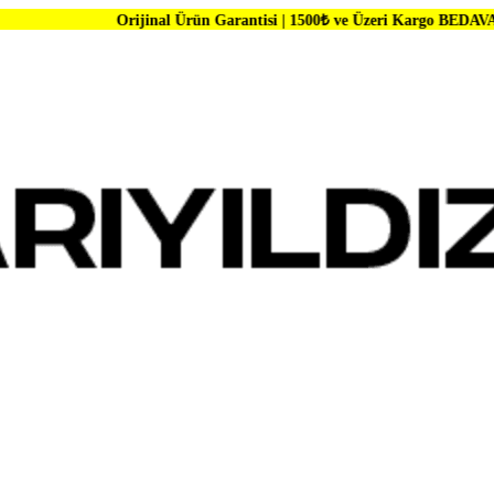
Orijinal Ürün Garantisi | 1500₺ ve Üzeri Kargo BEDAVA | Dünya Marka