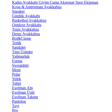
Kadın Ayakkabı
Giyim
Çanta
Aksesuar
Spor Ekipman
Koşu & Antrenman Ayakkabısı
Sneaker
Günlük Ayakkabı
Basketbol Ayakkabısı
Outdoor Ayakkabı
Tenis Ayakkabısı
Deniz Ayakkabısı
Bot&Çizme
Terlik
Sandalet
Tüm Ürünler
Yağmurluk
Forma
Sweatshirt
Mont
Polar
Yelek
Tshirt
Eşofman Altı
Eşofman Üstü
Eşofman Takımı
Pantolon
Tayt
Bra