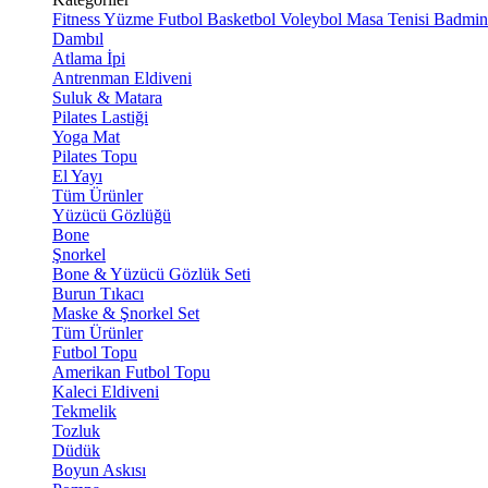
Fitness
Yüzme
Futbol
Basketbol
Voleybol
Masa Tenisi
Badmin
Dambıl
Atlama İpi
Antrenman Eldiveni
Suluk & Matara
Pilates Lastiği
Yoga Mat
Pilates Topu
El Yayı
Tüm Ürünler
Yüzücü Gözlüğü
Bone
Şnorkel
Bone & Yüzücü Gözlük Seti
Burun Tıkacı
Maske & Şnorkel Set
Tüm Ürünler
Futbol Topu
Amerikan Futbol Topu
Kaleci Eldiveni
Tekmelik
Tozluk
Düdük
Boyun Askısı