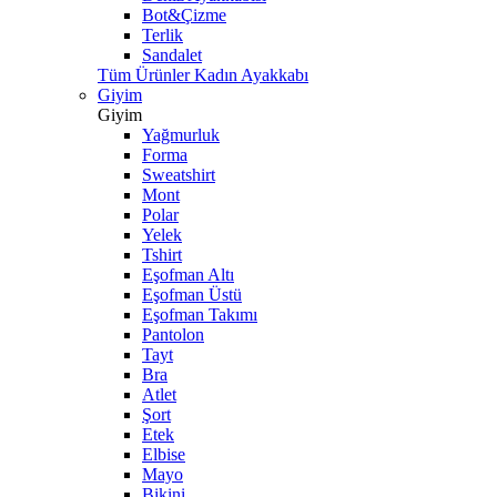
Bot&Çizme
Terlik
Sandalet
Tüm Ürünler Kadın Ayakkabı
Giyim
Giyim
Yağmurluk
Forma
Sweatshirt
Mont
Polar
Yelek
Tshirt
Eşofman Altı
Eşofman Üstü
Eşofman Takımı
Pantolon
Tayt
Bra
Atlet
Şort
Etek
Elbise
Mayo
Bikini