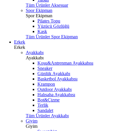
Tüm Ürünler Aksesuar
Spor Ekipman
Spor Ekipman
Pilates Topu
Yüzücü Gözlüğü
Kask
Tüm Ürünler Spor Ekipman
Erkek
Erkek
Ayakkabı
Ayakkabı
Koşu&Antrenman Ayakkabısı
Sneaker
Günlük Ayakkabı
Basketbol Ayakkabısı
Krampon
Outdoor Ayakkabı
Halısaha Ayakkabısı
Bot&Çizme
Terlik
Sandalet
Tüm Ürünler Ayakkabı
Giyim
Giyim