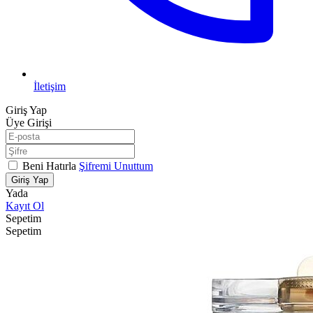
İletişim
Giriş Yap
Üye Girişi
Beni Hatırla
Şifremi Unuttum
Giriş Yap
Yada
Kayıt Ol
Sepetim
Sepetim