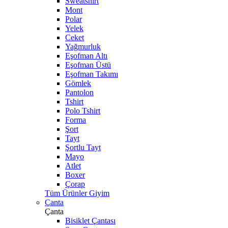
Sweatshirt
Mont
Polar
Yelek
Ceket
Yağmurluk
Eşofman Altı
Eşofman Üstü
Eşofman Takımı
Gömlek
Pantolon
Tshirt
Polo Tshirt
Forma
Şort
Tayt
Şortlu Tayt
Mayo
Atlet
Boxer
Çorap
Tüm Ürünler Giyim
Çanta
Çanta
Bisiklet Çantası