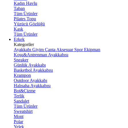
Kadın Havlu
Taban
Tüm Ürünler
Pilates Topu
Yüzücü Gözlüğü
Kask
Tüm Ürünler
Erkek
Kategoriler
Ayakkabı
Giyim
Çanta
Aksesuar
Spor Ekipman
Koşu&Antrenman Ayakkabısı
Sneaker
Günlük Ayakkabı
Basketbol Ayakkabısı
Krampon
Outdoor Ayakkabı
Halısaha Ayakkabısı
Bot&Çizme
Terlik
Sandalet
Tüm Ürünler
Sweatshirt
Mont
Polar
Yelek