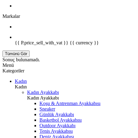
Markalar
{{ P.price_sell_with_vat }} {{ currency }}
Tümünü Gör
Sonuç bulunamadı.
Menü
Kategoriler
Kadın
Kadın
Kadın Ayakkabı
Kadın Ayakkabı
Koşu & Antrenman Ayakkabısı
Sneaker
Günlük Ayakkabı
Basketbol Ayakkabısı
Outdoor Ayakkabı
Tenis Ayakkabısı
Deniz Ayakkabısı