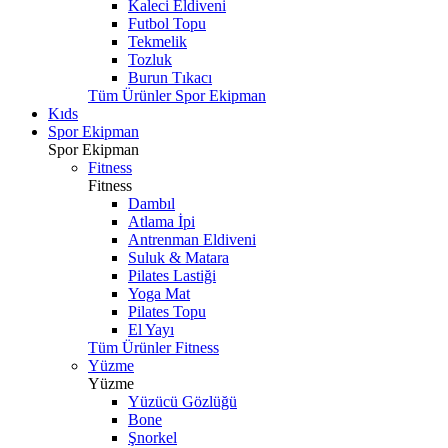
Kaleci Eldiveni
Futbol Topu
Tekmelik
Tozluk
Burun Tıkacı
Tüm Ürünler Spor Ekipman
Kıds
Spor Ekipman
Spor Ekipman
Fitness
Fitness
Dambıl
Atlama İpi
Antrenman Eldiveni
Suluk & Matara
Pilates Lastiği
Yoga Mat
Pilates Topu
El Yayı
Tüm Ürünler Fitness
Yüzme
Yüzme
Yüzücü Gözlüğü
Bone
Şnorkel