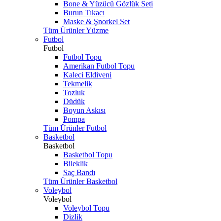
Bone & Yüzücü Gözlük Seti
Burun Tıkacı
Maske & Şnorkel Set
Tüm Ürünler Yüzme
Futbol
Futbol
Futbol Topu
Amerikan Futbol Topu
Kaleci Eldiveni
Tekmelik
Tozluk
Düdük
Boyun Askısı
Pompa
Tüm Ürünler Futbol
Basketbol
Basketbol
Basketbol Topu
Bileklik
Saç Bandı
Tüm Ürünler Basketbol
Voleybol
Voleybol
Voleybol Topu
Dizlik