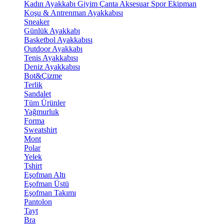
Kadın Ayakkabı
Giyim
Çanta
Aksesuar
Spor Ekipman
Koşu & Antrenman Ayakkabısı
Sneaker
Günlük Ayakkabı
Basketbol Ayakkabısı
Outdoor Ayakkabı
Tenis Ayakkabısı
Deniz Ayakkabısı
Bot&Çizme
Terlik
Sandalet
Tüm Ürünler
Yağmurluk
Forma
Sweatshirt
Mont
Polar
Yelek
Tshirt
Eşofman Altı
Eşofman Üstü
Eşofman Takımı
Pantolon
Tayt
Bra