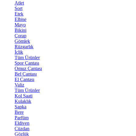
Atlet
Şort
Etek
Elbise
Mayo
Bikini
Çorap
Gömlek
Rüzgarlık
İçlik
Tüm Ürünler
Spor Çantası
Omuz Çantası
Bel Çantası
El Çantası
Valiz
Tüm Ürünler
Kol Saati
Kulaklık
Şapka
Bere
Parfüm
Eldiven
Cüzdan
Gözlük