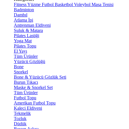
Fitness
Yüzme
Futbol
Basketbol
Voleybol
Masa Tenisi
Badminton
Dambıl
Atlama İpi
Antrenman Eldiveni
Suluk & Matara
Pilates Lastiği
Yoga Mat
Pilates Topu
El Yayı
Tüm Ürünler
Yüzücü Gözlüğü
Bone
Şnorkel
Bone & Yüzücü Gözlük Seti
Burun Tıkacı
Maske & Şnorkel Set
Tüm Ürünler
Futbol Topu
Amerikan Futbol Topu
Kaleci Eldiveni
Tekmelik
Tozluk
Düdük
Boyun Askısı