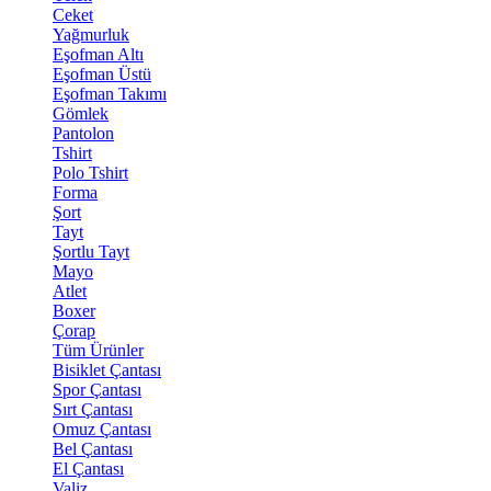
Ceket
Yağmurluk
Eşofman Altı
Eşofman Üstü
Eşofman Takımı
Gömlek
Pantolon
Tshirt
Polo Tshirt
Forma
Şort
Tayt
Şortlu Tayt
Mayo
Atlet
Boxer
Çorap
Tüm Ürünler
Bisiklet Çantası
Spor Çantası
Sırt Çantası
Omuz Çantası
Bel Çantası
El Çantası
Valiz