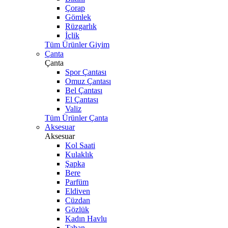
Çorap
Gömlek
Rüzgarlık
İçlik
Tüm Ürünler Giyim
Çanta
Çanta
Spor Çantası
Omuz Çantası
Bel Çantası
El Çantası
Valiz
Tüm Ürünler Çanta
Aksesuar
Aksesuar
Kol Saati
Kulaklık
Şapka
Bere
Parfüm
Eldiven
Cüzdan
Gözlük
Kadın Havlu
Taban