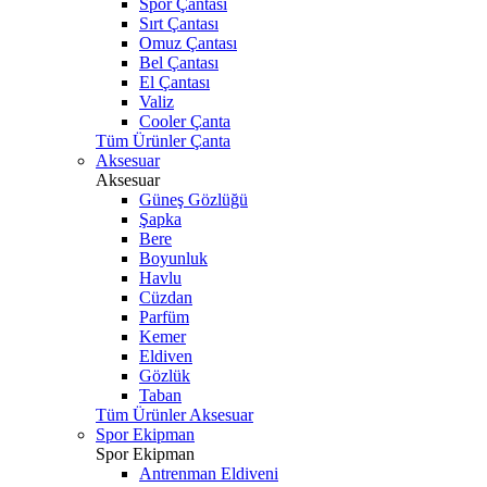
Spor Çantası
Sırt Çantası
Omuz Çantası
Bel Çantası
El Çantası
Valiz
Cooler Çanta
Tüm Ürünler Çanta
Aksesuar
Aksesuar
Güneş Gözlüğü
Şapka
Bere
Boyunluk
Havlu
Cüzdan
Parfüm
Kemer
Eldiven
Gözlük
Taban
Tüm Ürünler Aksesuar
Spor Ekipman
Spor Ekipman
Antrenman Eldiveni