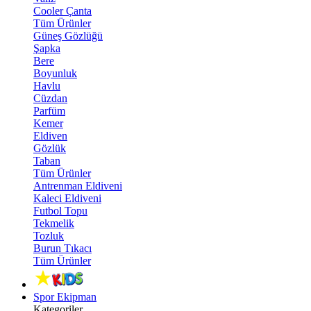
Cooler Çanta
Tüm Ürünler
Güneş Gözlüğü
Şapka
Bere
Boyunluk
Havlu
Cüzdan
Parfüm
Kemer
Eldiven
Gözlük
Taban
Tüm Ürünler
Antrenman Eldiveni
Kaleci Eldiveni
Futbol Topu
Tekmelik
Tozluk
Burun Tıkacı
Tüm Ürünler
Spor Ekipman
Kategoriler