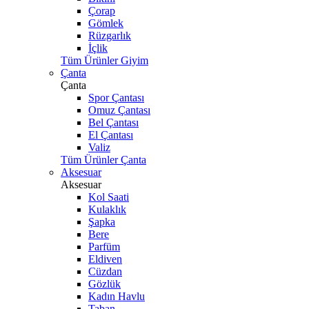
Çorap
Gömlek
Rüzgarlık
İçlik
Tüm Ürünler Giyim
Çanta
Çanta
Spor Çantası
Omuz Çantası
Bel Çantası
El Çantası
Valiz
Tüm Ürünler Çanta
Aksesuar
Aksesuar
Kol Saati
Kulaklık
Şapka
Bere
Parfüm
Eldiven
Cüzdan
Gözlük
Kadın Havlu
Taban