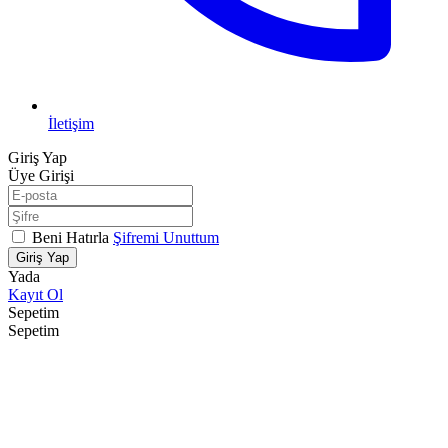
İletişim
Giriş Yap
Üye Girişi
Beni Hatırla
Şifremi Unuttum
Giriş Yap
Yada
Kayıt Ol
Sepetim
Sepetim