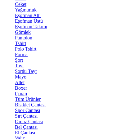
Ceket
Yağmurluk
Eşofman Altı
Eşofman Üstü
Eşofman Takımı
Gömlek
Pantolon
Tshirt
Polo Tshirt
Forma
Şort
Tayt
Şortlu Tayt
Mayo
Atlet
Boxer
Çorap
Tüm Ürünler
Bisiklet Çantası
Spor Çantası
Sırt Çantası
Omuz Çantası
Bel Çantası
El Çantası
Valiz