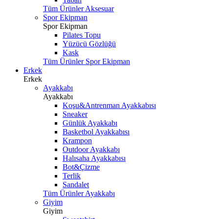
Tüm Ürünler Aksesuar
Spor Ekipman
Spor Ekipman
Pilates Topu
Yüzücü Gözlüğü
Kask
Tüm Ürünler Spor Ekipman
Erkek
Erkek
Ayakkabı
Ayakkabı
Koşu&Antrenman Ayakkabısı
Sneaker
Günlük Ayakkabı
Basketbol Ayakkabısı
Krampon
Outdoor Ayakkabı
Halısaha Ayakkabısı
Bot&Çizme
Terlik
Sandalet
Tüm Ürünler Ayakkabı
Giyim
Giyim