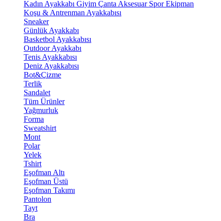
Kadın Ayakkabı
Giyim
Çanta
Aksesuar
Spor Ekipman
Koşu & Antrenman Ayakkabısı
Sneaker
Günlük Ayakkabı
Basketbol Ayakkabısı
Outdoor Ayakkabı
Tenis Ayakkabısı
Deniz Ayakkabısı
Bot&Çizme
Terlik
Sandalet
Tüm Ürünler
Yağmurluk
Forma
Sweatshirt
Mont
Polar
Yelek
Tshirt
Eşofman Altı
Eşofman Üstü
Eşofman Takımı
Pantolon
Tayt
Bra