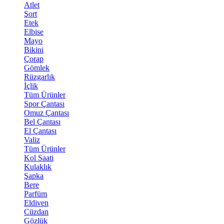
Atlet
Şort
Etek
Elbise
Mayo
Bikini
Çorap
Gömlek
Rüzgarlık
İçlik
Tüm Ürünler
Spor Çantası
Omuz Çantası
Bel Çantası
El Çantası
Valiz
Tüm Ürünler
Kol Saati
Kulaklık
Şapka
Bere
Parfüm
Eldiven
Cüzdan
Gözlük