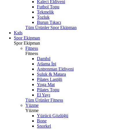
Kaleci Eldiveni
Futbol Topu
Tekmelik
Tozluk
Burun Tıkacı
Tüm Ürünler Spor Ekipman
Kıds
Spor Ekipman
Spor Ekipman
Fitness
Fitness
Dambıl
Atlama İpi
Antrenman Eldiveni
Suluk & Matara
Pilates Lastiği
Yoga Mat
Pilates Topu
El Yayı
Tüm Ürünler Fitness
Yüzme
Yüzme
Yüzücü Gözlüğü
Bone
Şnorkel