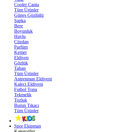
Cooler Çanta
Tüm Ürünler
Güneş Gözlüğü
Şapka
Bere
Boyunluk
Havlu
Cüzdan
Parfüm
Kemer
Eldiven
Gözlük
Taban
Tüm Ürünler
Antrenman Eldiveni
Kaleci Eldiveni
Futbol Topu
Tekmelik
Tozluk
Burun Tıkacı
Tüm Ürünler
Spor Ekipman
Kategoriler