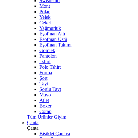
Sweatshirt
Mont
Polar
Yelek
Ceket
Yağmurluk
Eşofman Altı
Eşofman Üstü
Eşofman Takımı
Gömlek
Pantolon
Tshirt
Polo Tshirt
Forma
Şort
Tayt
Şortlu Tayt
Mayo
Atlet
Boxer
Çorap
Tüm Ürünler Giyim
Çanta
Çanta
Bisiklet Çantası