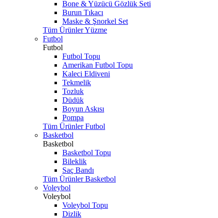
Bone & Yüzücü Gözlük Seti
Burun Tıkacı
Maske & Şnorkel Set
Tüm Ürünler Yüzme
Futbol
Futbol
Futbol Topu
Amerikan Futbol Topu
Kaleci Eldiveni
Tekmelik
Tozluk
Düdük
Boyun Askısı
Pompa
Tüm Ürünler Futbol
Basketbol
Basketbol
Basketbol Topu
Bileklik
Saç Bandı
Tüm Ürünler Basketbol
Voleybol
Voleybol
Voleybol Topu
Dizlik