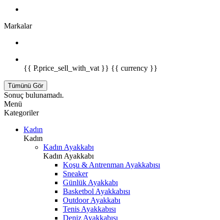
Markalar
{{ P.price_sell_with_vat }} {{ currency }}
Tümünü Gör
Sonuç bulunamadı.
Menü
Kategoriler
Kadın
Kadın
Kadın Ayakkabı
Kadın Ayakkabı
Koşu & Antrenman Ayakkabısı
Sneaker
Günlük Ayakkabı
Basketbol Ayakkabısı
Outdoor Ayakkabı
Tenis Ayakkabısı
Deniz Ayakkabısı