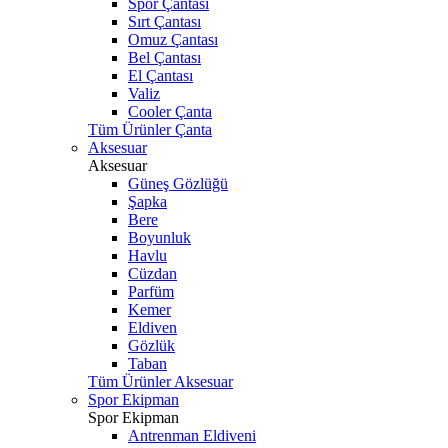
Spor Çantası
Sırt Çantası
Omuz Çantası
Bel Çantası
El Çantası
Valiz
Cooler Çanta
Tüm Ürünler Çanta
Aksesuar
Aksesuar
Güneş Gözlüğü
Şapka
Bere
Boyunluk
Havlu
Cüzdan
Parfüm
Kemer
Eldiven
Gözlük
Taban
Tüm Ürünler Aksesuar
Spor Ekipman
Spor Ekipman
Antrenman Eldiveni