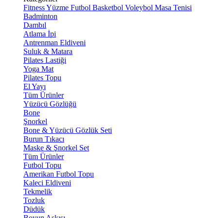
Fitness
Yüzme
Futbol
Basketbol
Voleybol
Masa Tenisi
Badminton
Dambıl
Atlama İpi
Antrenman Eldiveni
Suluk & Matara
Pilates Lastiği
Yoga Mat
Pilates Topu
El Yayı
Tüm Ürünler
Yüzücü Gözlüğü
Bone
Şnorkel
Bone & Yüzücü Gözlük Seti
Burun Tıkacı
Maske & Şnorkel Set
Tüm Ürünler
Futbol Topu
Amerikan Futbol Topu
Kaleci Eldiveni
Tekmelik
Tozluk
Düdük
Boyun Askısı