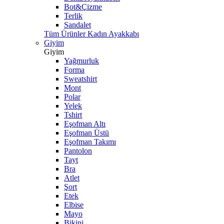
Bot&Çizme
Terlik
Sandalet
Tüm Ürünler Kadın Ayakkabı
Giyim
Giyim
Yağmurluk
Forma
Sweatshirt
Mont
Polar
Yelek
Tshirt
Eşofman Altı
Eşofman Üstü
Eşofman Takımı
Pantolon
Tayt
Bra
Atlet
Şort
Etek
Elbise
Mayo
Bikini