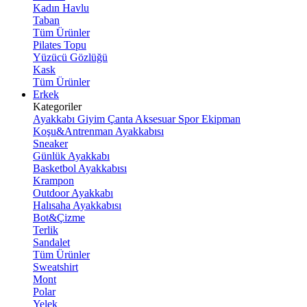
Kadın Havlu
Taban
Tüm Ürünler
Pilates Topu
Yüzücü Gözlüğü
Kask
Tüm Ürünler
Erkek
Kategoriler
Ayakkabı
Giyim
Çanta
Aksesuar
Spor Ekipman
Koşu&Antrenman Ayakkabısı
Sneaker
Günlük Ayakkabı
Basketbol Ayakkabısı
Krampon
Outdoor Ayakkabı
Halısaha Ayakkabısı
Bot&Çizme
Terlik
Sandalet
Tüm Ürünler
Sweatshirt
Mont
Polar
Yelek