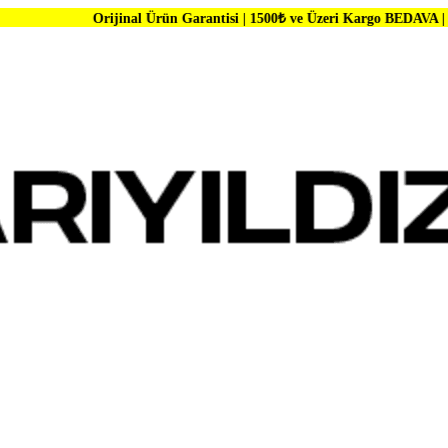
rijinal Ürün Garantisi | 1500₺ ve Üzeri Kargo BEDAVA | Dünya Markalar