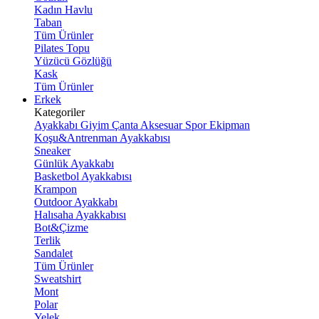
Kadın Havlu
Taban
Tüm Ürünler
Pilates Topu
Yüzücü Gözlüğü
Kask
Tüm Ürünler
Erkek
Kategoriler
Ayakkabı
Giyim
Çanta
Aksesuar
Spor Ekipman
Koşu&Antrenman Ayakkabısı
Sneaker
Günlük Ayakkabı
Basketbol Ayakkabısı
Krampon
Outdoor Ayakkabı
Halısaha Ayakkabısı
Bot&Çizme
Terlik
Sandalet
Tüm Ürünler
Sweatshirt
Mont
Polar
Yelek