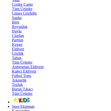
Cooler Çanta
Tüm Ürünler
Güneş Gözlüğü
Şapka
Bere
Boyunluk
Havlu
Cüzdan
Parfüm
Kemer
Eldiven
Gözlük
Taban
Tüm Ürünler
Antrenman Eldiveni
Kaleci Eldiveni
Futbol Topu
Tekmelik
Tozluk
Burun Tıkacı
Tüm Ürünler
Spor Ekipman
Kategoriler