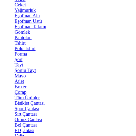
Ceket
Yağmurluk
Eşofman Altı
Eşofman Üstü
Eşofman Takımı
Gömlek
Pantolon
Tshirt
Polo Tshirt
Forma
Şort
Tayt
Şortlu Tayt
Mayo
Atlet
Boxer
Çorap
Tüm Ürünler
Bisiklet Çantası
Spor Çantası
Sırt Çantası
Omuz Çantası
Bel Çantası
El Çantası
Valiz