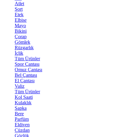
Atlet
Şort
Etek
Elbise
Mayo
Bikini
Çorap
Gömlek
Rüzgarlık
İçlik
Tüm Ürünler
Spor Çantası
Omuz Çantası
Bel Çantası
El Çantası
Valiz
Tüm Ürünler
Kol Saati
Kulaklık
Şapka
Bere
Parfüm
Eldiven
Cüzdan
Gözlük