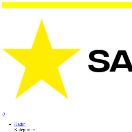
O
0
Kadın
Kategoriler