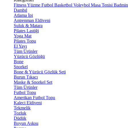
Fitness
Yüzme
Futbol
Basketbol
Voleybol
Masa Tenisi
Badmin
Dambıl
Atlama İpi
Antrenman Eldiveni
Suluk & Matara
Pilates Lastiği
Yoga Mat
Pilates Topu
El Yayı
Tüm Ürünler
Yüzücü Gözlüğü
Bone
Şnorkel
Bone & Yüzücü Gözlük Seti
Burun Tıkacı
Maske & Şnorkel Set
Tüm Ürünler
Futbol Topu
Amerikan Futbol Topu
Kaleci Eldiveni
Tekmelik
Tozluk
Düdük
Boyun Askısı