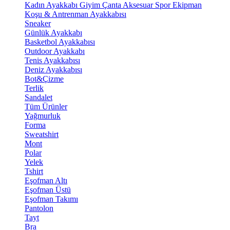
Kadın Ayakkabı
Giyim
Çanta
Aksesuar
Spor Ekipman
Koşu & Antrenman Ayakkabısı
Sneaker
Günlük Ayakkabı
Basketbol Ayakkabısı
Outdoor Ayakkabı
Tenis Ayakkabısı
Deniz Ayakkabısı
Bot&Çizme
Terlik
Sandalet
Tüm Ürünler
Yağmurluk
Forma
Sweatshirt
Mont
Polar
Yelek
Tshirt
Eşofman Altı
Eşofman Üstü
Eşofman Takımı
Pantolon
Tayt
Bra