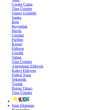
Cooler Çanta
Tüm Ürünler
Güneş Gözlüğü
Şapka
Bere
Boyunluk
Havlu
Cüzdan
Parfüm
Kemer
Eldiven
Gözlük
Taban
Tüm Ürünler
Antrenman Eldiveni
Kaleci Eldiveni
Futbol Topu
Tekmelik
Tozluk
Burun Tıkacı
Tüm Ürünler
Spor Ekipman
Kategoriler