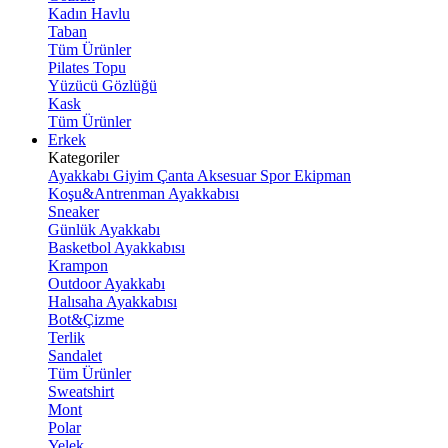
Kadın Havlu
Taban
Tüm Ürünler
Pilates Topu
Yüzücü Gözlüğü
Kask
Tüm Ürünler
Erkek
Kategoriler
Ayakkabı
Giyim
Çanta
Aksesuar
Spor Ekipman
Koşu&Antrenman Ayakkabısı
Sneaker
Günlük Ayakkabı
Basketbol Ayakkabısı
Krampon
Outdoor Ayakkabı
Halısaha Ayakkabısı
Bot&Çizme
Terlik
Sandalet
Tüm Ürünler
Sweatshirt
Mont
Polar
Yelek