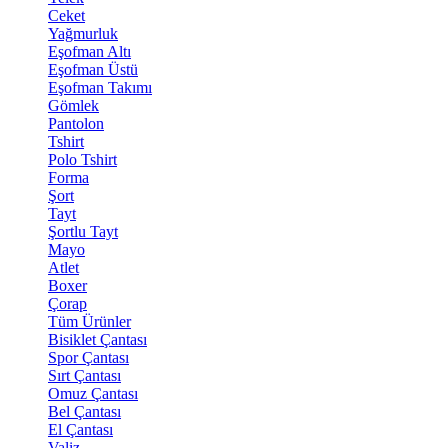
Ceket
Yağmurluk
Eşofman Altı
Eşofman Üstü
Eşofman Takımı
Gömlek
Pantolon
Tshirt
Polo Tshirt
Forma
Şort
Tayt
Şortlu Tayt
Mayo
Atlet
Boxer
Çorap
Tüm Ürünler
Bisiklet Çantası
Spor Çantası
Sırt Çantası
Omuz Çantası
Bel Çantası
El Çantası
Valiz