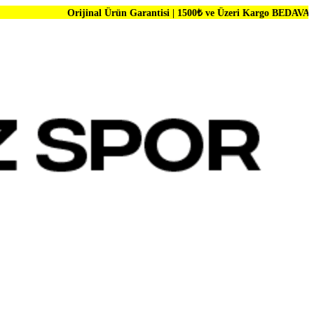
rijinal Ürün Garantisi | 1500₺ ve Üzeri Kargo BEDAVA | Dünya Markala