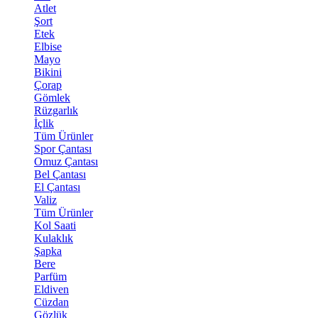
Atlet
Şort
Etek
Elbise
Mayo
Bikini
Çorap
Gömlek
Rüzgarlık
İçlik
Tüm Ürünler
Spor Çantası
Omuz Çantası
Bel Çantası
El Çantası
Valiz
Tüm Ürünler
Kol Saati
Kulaklık
Şapka
Bere
Parfüm
Eldiven
Cüzdan
Gözlük