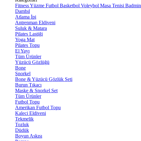
Fitness
Yüzme
Futbol
Basketbol
Voleybol
Masa Tenisi
Badmin
Dambıl
Atlama İpi
Antrenman Eldiveni
Suluk & Matara
Pilates Lastiği
Yoga Mat
Pilates Topu
El Yayı
Tüm Ürünler
Yüzücü Gözlüğü
Bone
Şnorkel
Bone & Yüzücü Gözlük Seti
Burun Tıkacı
Maske & Şnorkel Set
Tüm Ürünler
Futbol Topu
Amerikan Futbol Topu
Kaleci Eldiveni
Tekmelik
Tozluk
Düdük
Boyun Askısı