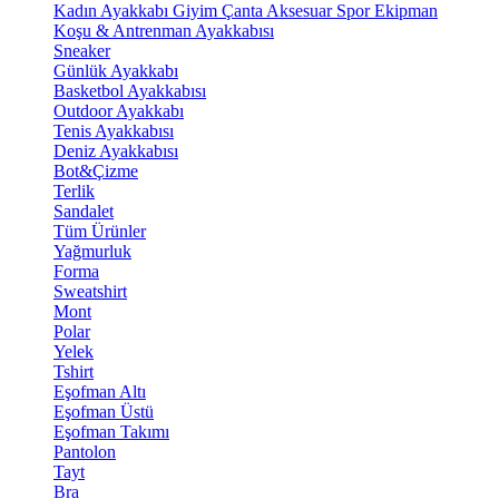
Kadın Ayakkabı
Giyim
Çanta
Aksesuar
Spor Ekipman
Koşu & Antrenman Ayakkabısı
Sneaker
Günlük Ayakkabı
Basketbol Ayakkabısı
Outdoor Ayakkabı
Tenis Ayakkabısı
Deniz Ayakkabısı
Bot&Çizme
Terlik
Sandalet
Tüm Ürünler
Yağmurluk
Forma
Sweatshirt
Mont
Polar
Yelek
Tshirt
Eşofman Altı
Eşofman Üstü
Eşofman Takımı
Pantolon
Tayt
Bra