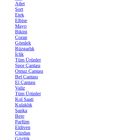
Atlet
Şort
Etek
Elbise
Mayo
Bikini
Çorap
Gömlek
Rüzgarlık
İçlik
Tüm Ürünler
Spor Çantası
Omuz Çantası
Bel Çantası
El Çantası
Valiz
Tüm Ürünler
Kol Saati
Kulaklık
Şapka
Bere
Parfüm
Eldiven
Cüzdan
Gözlük