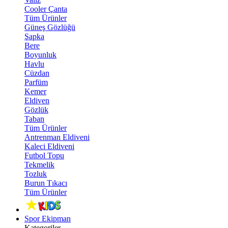
Cooler Çanta
Tüm Ürünler
Güneş Gözlüğü
Şapka
Bere
Boyunluk
Havlu
Cüzdan
Parfüm
Kemer
Eldiven
Gözlük
Taban
Tüm Ürünler
Antrenman Eldiveni
Kaleci Eldiveni
Futbol Topu
Tekmelik
Tozluk
Burun Tıkacı
Tüm Ürünler
Spor Ekipman
Kategoriler