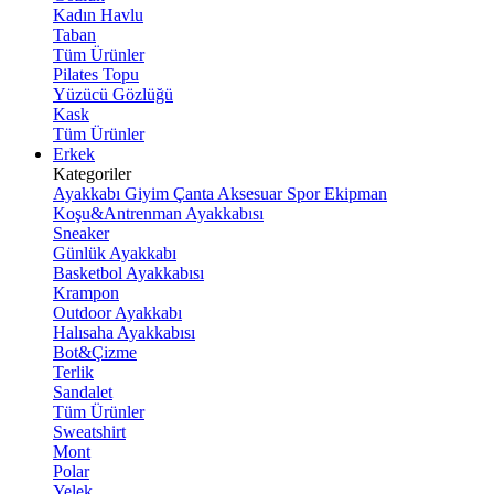
Kadın Havlu
Taban
Tüm Ürünler
Pilates Topu
Yüzücü Gözlüğü
Kask
Tüm Ürünler
Erkek
Kategoriler
Ayakkabı
Giyim
Çanta
Aksesuar
Spor Ekipman
Koşu&Antrenman Ayakkabısı
Sneaker
Günlük Ayakkabı
Basketbol Ayakkabısı
Krampon
Outdoor Ayakkabı
Halısaha Ayakkabısı
Bot&Çizme
Terlik
Sandalet
Tüm Ürünler
Sweatshirt
Mont
Polar
Yelek