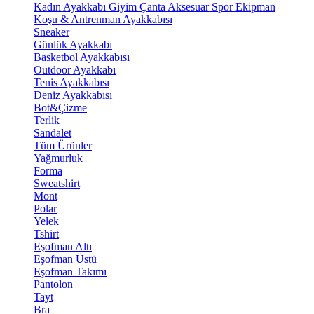
Kadın Ayakkabı
Giyim
Çanta
Aksesuar
Spor Ekipman
Koşu & Antrenman Ayakkabısı
Sneaker
Günlük Ayakkabı
Basketbol Ayakkabısı
Outdoor Ayakkabı
Tenis Ayakkabısı
Deniz Ayakkabısı
Bot&Çizme
Terlik
Sandalet
Tüm Ürünler
Yağmurluk
Forma
Sweatshirt
Mont
Polar
Yelek
Tshirt
Eşofman Altı
Eşofman Üstü
Eşofman Takımı
Pantolon
Tayt
Bra