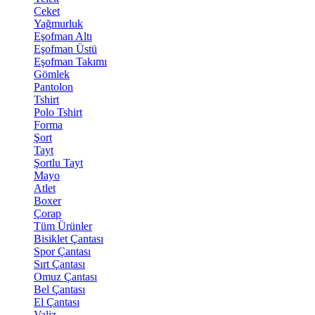
Ceket
Yağmurluk
Eşofman Altı
Eşofman Üstü
Eşofman Takımı
Gömlek
Pantolon
Tshirt
Polo Tshirt
Forma
Şort
Tayt
Şortlu Tayt
Mayo
Atlet
Boxer
Çorap
Tüm Ürünler
Bisiklet Çantası
Spor Çantası
Sırt Çantası
Omuz Çantası
Bel Çantası
El Çantası
Valiz