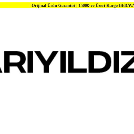
Orijinal Ürün Garantisi | 1500₺ ve Üzeri Kargo BEDAVA | Dünya Marka