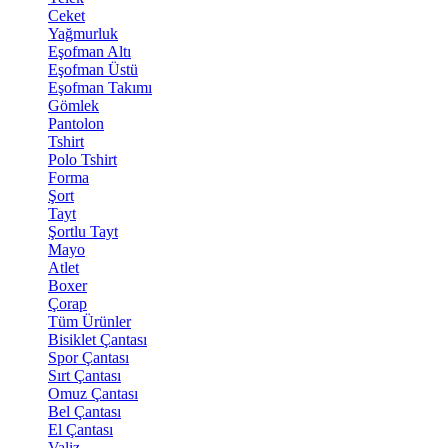
Ceket
Yağmurluk
Eşofman Altı
Eşofman Üstü
Eşofman Takımı
Gömlek
Pantolon
Tshirt
Polo Tshirt
Forma
Şort
Tayt
Şortlu Tayt
Mayo
Atlet
Boxer
Çorap
Tüm Ürünler
Bisiklet Çantası
Spor Çantası
Sırt Çantası
Omuz Çantası
Bel Çantası
El Çantası
Valiz