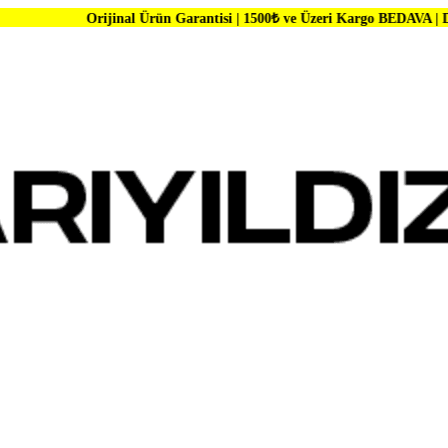
inal Ürün Garantisi | 1500₺ ve Üzeri Kargo BEDAVA | Dünya Markaların