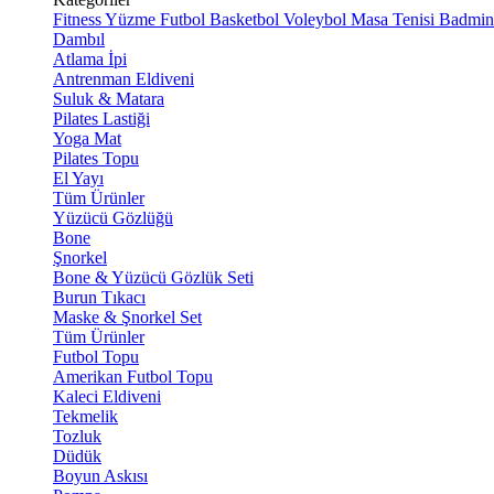
Fitness
Yüzme
Futbol
Basketbol
Voleybol
Masa Tenisi
Badmin
Dambıl
Atlama İpi
Antrenman Eldiveni
Suluk & Matara
Pilates Lastiği
Yoga Mat
Pilates Topu
El Yayı
Tüm Ürünler
Yüzücü Gözlüğü
Bone
Şnorkel
Bone & Yüzücü Gözlük Seti
Burun Tıkacı
Maske & Şnorkel Set
Tüm Ürünler
Futbol Topu
Amerikan Futbol Topu
Kaleci Eldiveni
Tekmelik
Tozluk
Düdük
Boyun Askısı