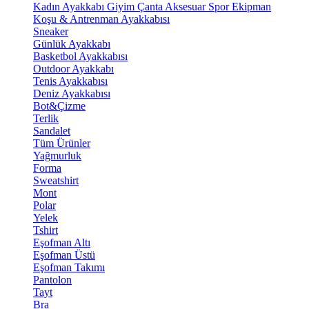
Kadın Ayakkabı
Giyim
Çanta
Aksesuar
Spor Ekipman
Koşu & Antrenman Ayakkabısı
Sneaker
Günlük Ayakkabı
Basketbol Ayakkabısı
Outdoor Ayakkabı
Tenis Ayakkabısı
Deniz Ayakkabısı
Bot&Çizme
Terlik
Sandalet
Tüm Ürünler
Yağmurluk
Forma
Sweatshirt
Mont
Polar
Yelek
Tshirt
Eşofman Altı
Eşofman Üstü
Eşofman Takımı
Pantolon
Tayt
Bra