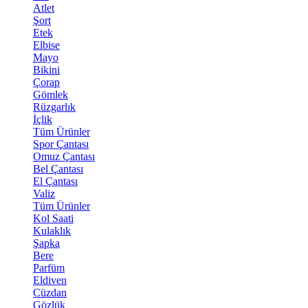
Atlet
Şort
Etek
Elbise
Mayo
Bikini
Çorap
Gömlek
Rüzgarlık
İçlik
Tüm Ürünler
Spor Çantası
Omuz Çantası
Bel Çantası
El Çantası
Valiz
Tüm Ürünler
Kol Saati
Kulaklık
Şapka
Bere
Parfüm
Eldiven
Cüzdan
Gözlük