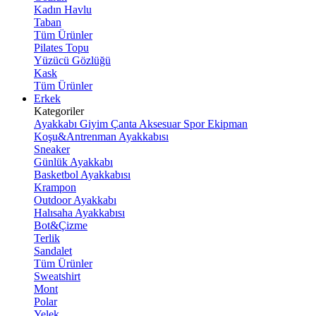
Kadın Havlu
Taban
Tüm Ürünler
Pilates Topu
Yüzücü Gözlüğü
Kask
Tüm Ürünler
Erkek
Kategoriler
Ayakkabı
Giyim
Çanta
Aksesuar
Spor Ekipman
Koşu&Antrenman Ayakkabısı
Sneaker
Günlük Ayakkabı
Basketbol Ayakkabısı
Krampon
Outdoor Ayakkabı
Halısaha Ayakkabısı
Bot&Çizme
Terlik
Sandalet
Tüm Ürünler
Sweatshirt
Mont
Polar
Yelek