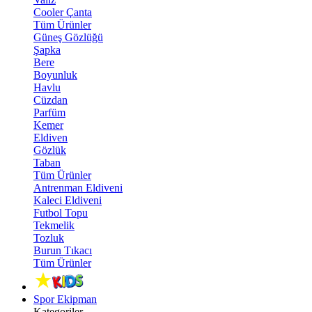
Cooler Çanta
Tüm Ürünler
Güneş Gözlüğü
Şapka
Bere
Boyunluk
Havlu
Cüzdan
Parfüm
Kemer
Eldiven
Gözlük
Taban
Tüm Ürünler
Antrenman Eldiveni
Kaleci Eldiveni
Futbol Topu
Tekmelik
Tozluk
Burun Tıkacı
Tüm Ürünler
Spor Ekipman
Kategoriler