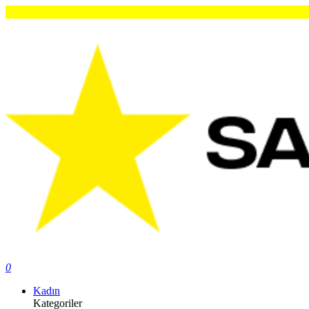
Orij
0
Kadın
Kategoriler